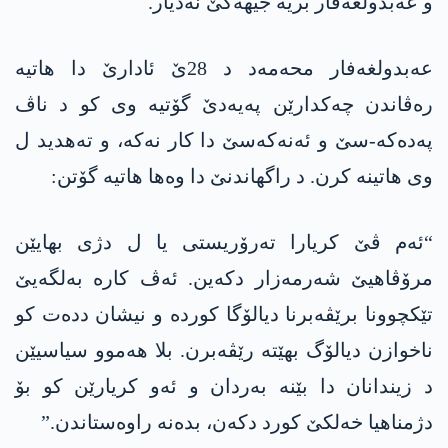
و عەبدولغەفار بریە جیهەکێ نەدیار.
عەبدولغەفار محەمەد د 28ێ ئادارێ دا ھاتیە
رەڤاندن چەکدارێن پەیەدێ گۆتیە وی کو د ناڤ
پەدەکە-سێ و ئەنەکەسێ دا کار نەکە، و تەهدید ل
وی هاتینە کرن. د راگھاندنێ دا وەھا ھاتیە گۆتن:
“ئەم ڤێ کریارا تەرۆریستی یا ل دژی بهایێن
مرۆڤاھیێ شەرمەزار دکەین. ئەڤ کارە بەلگەیێ
تێکچوونا برێڤەبرنا دیالۆگا کوردە و نیشان ددەت کو
ناخوازن دیالۆگ بهێتە رێڤەبرن. بلا هەموو سیاسیێن
د زیندانان دا بێنە بەردان و ئەو کریارێن کو بۆ
دژمناھیا خەلکێ کورد دکەن، بدەنە راوەستاندن.”