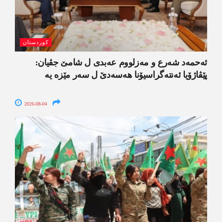
کوردستان
ئەحمەد شەرع و مەزلووم عەبدی ل شامێ جڤیان:
پێڤاژۆیا ئەنتەگراسیۆنا ھەسەدێ ل سەر مێزە یە
2026-08-04