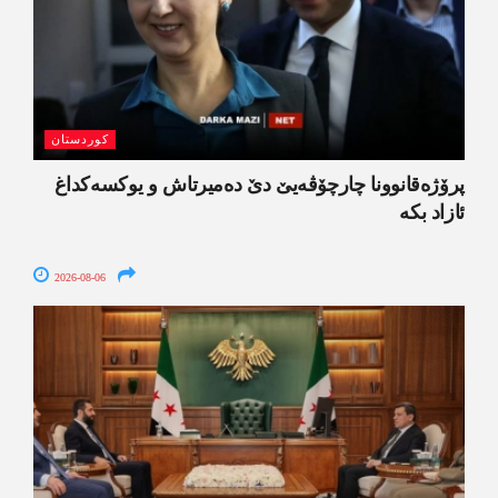
کوردستان
پرۆژەقانوونا چارچۆڤەیێ دێ دەمیرتاش و یوکسەکداغ
ئازاد بکە
2026-08-06