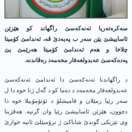
سەکرەتەریا ئەنەکەسێ راگھاند کو ھێزێن
ئاساییشێ یێن سەر ب پەیەدێ ڤە، ئەندامێ کۆمیتا
چلاخا و ھەم ئەندامێ کۆمیتا ھەرێمێ یێ
پەدەکەسێ عەبدولغەفار محەمەد رەڤاندنە.
د راگھاندنا ئەنەکەسێ دا ئەندامێ ئەنەکەسێ
عەبدولغەفار محەمەد د دەما کو د گەل ژنا خوە دا ل
سەر رێیا رمێلان و قامیشلۆ د ئۆتۆمۆبیلا خوە دا
دچوون، ھێزێن ئاساییشێ رێیا وان گرتیە. ھەڤژینا
وی نێزیکی گوندێ شاباکێ ژ ترۆمبێلێ ئانیە خوارێ