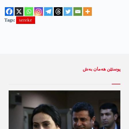
Tags:
sereke
پوستێن ھەمان بەش