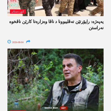
کوردستان
یەپەژە: راپۆرتێن تەڤلیبوونا د ناڤا وەزارەتا کارێن ناڤخوە
نەراستن
2026-08-04