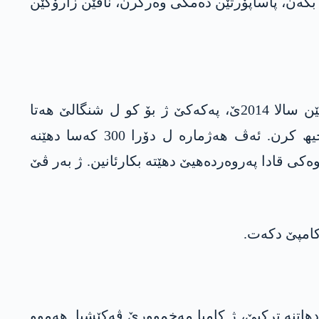
بکەن، پاساپۆرتێن دەمکی وەرگرن، ناڤێن زارۆکێن
ب راستی، کامپا مەخموورێ ژ سالا 1994ێ هێرڤە د ناڤا گەریلا دایە. لێ بەلێ پشتی ئێریشێن داعشێ یێن سالا 2014ێ، پەکەکێ ژ بۆ کو ل شنگالێ ھەتا
خانەقینێ، کو ژێرا دهێتە گۆتن کەمبەرا ناڤین، ل ھەرێما مەخموورێ گەلەک ھێزێن لەشکەری ھاتنە بجیھ کرن. ئەڤ ھەژمارە ل دۆرا 300 کەسا دهێنە
ەکی قادا پەروەردەھیێ دهێتە بکارئانین. ژ بەر ڤێ
کامپێ دکەت.
دھاتنە ترکیێ، ژ کامپا مەخموورێ ڤەکێشیا. ھەموو