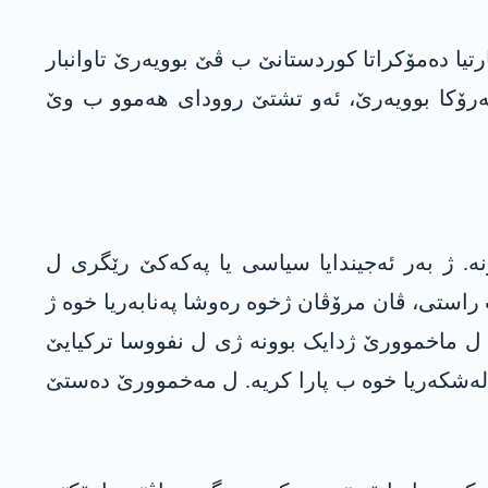
تیا دەمۆکراتا کوردستانێ ب ڤێ بوویەرێ تاوانبار
اڤەرۆکا بوویەرێ، ئەو تشتێ روودای هەموو ب وێ
ورێ کوردستانێ کرنە. ژ بەر ئەجیندایا سیاسی یا پەکەکێ رێگری ل
 راستی، ڤان مرۆڤان ژخوە رەوشا پەنابەریا خوە ژ
کێن ل ماخموورێ ژدایک بوونە ژی ل نفووسا ترکیایێ
ژی لەشکەریا خوە ب پارا کریە. ل مەخموورێ دەستێ