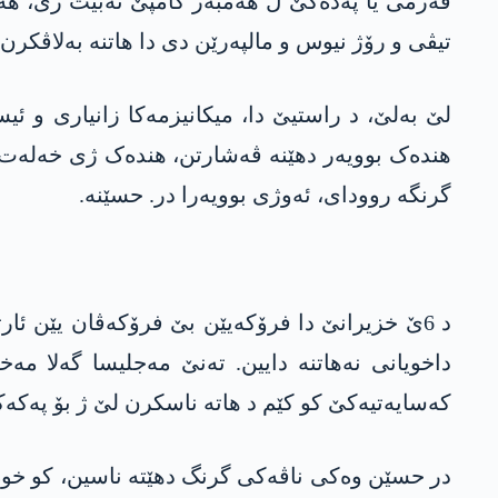
فەرمی یا پەدەکێ ل ھەمبەر کامپێ نەبیت ژی، ھەو
تیڤی و رۆژ نیوس و مالپەرێن دی دا ھاتنە بەلاڤکرن.
لێ بەلێ، د راستیێ دا، میکانیزمەکا زانیاری و ئی
ھندەک بوویەر دهێنە ڤەشارتن، ھندەک ژی خەلەت تێ
گرنگە روودای، ئەوژی بوویەرا در. حسێنە.
د 6ێ خزیرانێ دا فرۆکەیێن بێ فرۆکەڤان یێن ئ
داخویانی نەھاتنە دایین. تەنێ مەجلیسا گەلا مەخ
کەسایەتیەکێ کو کێم د ھاتە ناسکرن لێ ژ بۆ پەکەک