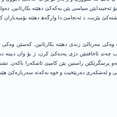
 ئەجیندایێن سیاسی یێن پەکەکێ دهێتە بکارئانین. دەول
 تشتەکێ بێژیت. د ئەنجامێ دا وارگەھ دهێتە بۆمبەباران
 وەکی مەرتالێ زندی دهێتە بکارئانین. کەسێن وەکی
 چەند ئاخافتنێن دژی پەدەکێ کرن، ژ بۆ وان دبیتە دە
 ئەو پرسگرێکێن راستین یێن کامپێ ئاشکەرا ناکەن. تشت
یاسی و لەشکەری دەربێخیت و خوە نەکەتە سەربازەکێ ھێس