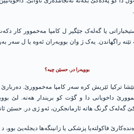
ل دا کو پەدەکێ بکەتە ئەنجامدەرێ تاوانێ. داخویانیێ
ستیخباراتی یا گەلەک جێگیر ل کامپا مەخموور کار دکە
نە راگھاندن. یەک ژ وان بوویەران ئەوە یا ل سەر بە
بوویەرا در. حسێن چیە؟
ارتێشا ترکیا ئێریش کرە سەر کامپا مەخموورێ. دەربار
موورێ داخویانی دا و گۆت کو بریندار ھەنە. لێ بووی
ێ گەلەک گرنگ ھاتە ئارمانجکرن، ئەو ژی در. حسێن ئان