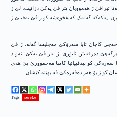
ەتا ئیراقێ ژ ھەموویان پتر ڤێ یەکێ دزانیت، لێ ژ
 کرن. پەکەکە گەلەک کەیفخوەشە کو ژ ڤێ تەقینێ ژ
 حەجی کاچان ئایا سەرۆکێ مەجلیسا گەلە، ژ ڤێ
رگەھێ دەرفەتێن ئابۆری. ژ بەر ڤێ یەکێ، ئەو د
ا سەرەکی کو پیدڤییاتیا کامپا مەخموورێ پێ ھەی
ان کو ژ بۆ ھەر دەڤەرەکێ ڤە بھێتە کێشان.
Tags:
sereke