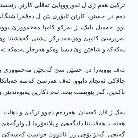
ترکیێ ھەم ژی ل ئەورووپایێ تەڤلی کارێن رێخست
دەم در. حسێن، کارێن ئابۆری یێن ل دەڤەرا شنگالێ 
بوو. جەمیل بایک، ژ بەرکو کامپا مەخموورێ بووی
پەکەکە و شاخێن وێ دیسا وەکو ھەرجار پەدەکە تەو
ئەڤ بوویەرا در. حسێن سێ گەنجێن مەخمووری یێن ک
چالاکی ئەنجام دابوو. ئەڤ ھەرسێ کەسە خەباتکارێ
ناکەین. گەر پێویست بیت، ئەم دکارین پەیوەندیێن 
یەک ژ ڤان کەسان ھەردەم دچوو ترکیێ و دھات. ژ گ
ھەنە. د ھەڤدیتنا دادگەھێ و پلاتفۆرما ل وارگەھێ 
گەنجی. گەلۆ بۆچی رزا ئالتوون خواست کەسەکێ کو