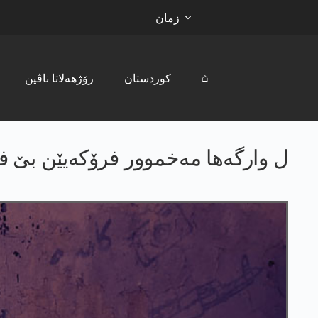
زمان
⌂
کوردستان
رۆژھەلاتا ناڤین
ل وارگەھا مەخموور فرۆکەیێن بێ فر