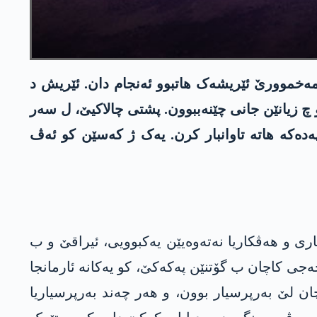
ا مەخموورێ ئێریشەک ھاتبوو ئەنجام دان. ئێریش د
چ زیانێن جانی چێنەببوون. پشتی چالاکیێ، ل سەر
ەدەکە ھاتە تاوانبار کرن. یەک ژ کەسێن کو ئەڤ
یاری و ھەڤکاریا نەتەوەیێن یەکبوویی، ئیراقێ و ب
حەجی کاچان ب گۆتنێن پەکەکێ، کو یەکانە ئارمانجا
ان لێ بەرپرسیار بوون، و ھەر چەند بەرپرسیاریا