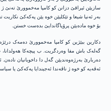
سازیێن ئیراقێ دزانن کو کامپا مەخموورێ تەنێ ژ بۆ
بەر ئەنیا شیعا و تێکلیێن خوە یێن پەکەکێ نکاریت
بۆ خوە مادەیێن پرۆپاگاندایێ بدەست خستن.
دکارین ببێژین کو کامپا مەخموورێ دەمەک درێژە
گەلەک باش مفا وەردگریت. ب پیچەکا ھەولدانا، ب
دەربارێ بەرژەوەندیێن گەل دا داخویانیان نادەن.
ئەڤەیە کو خوە ژ ناڤەندا ئەجیندایا پەکەکێ یا س