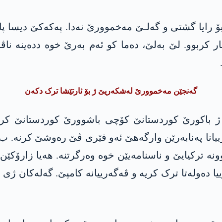
 رایا گشتی و گەلـێ مەخموورێ نەدا. پەکەکێ دیسا پار
بار کربوو. لێ بەلێ، دەما کو ئەم بەرێ خوە ددەینە ن
گەنجێن مەخموورێ لەشکەریێ ژ بۆ ئارتێشا ترک دکەن
 مەخموور ئەو گەلە کو پشتی سالا 1994ێ ژ باکورێ کوردستانێ کۆچی باشو
 ژییانا پەنابەرێن وارگەھێ ئەو فێری ڤێ رەوشێ کرنە. ب
 چوونە ترکیایێ و ناسنامەیێن خوە وەرگرتنە. ھەیا زارۆ
ییا دەولەتا ترک کریە و ڤەگەرییانە کامپێ. گەلەکان 