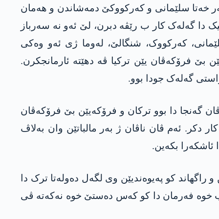
ر خەتا سلێمانی و کەرکووکێ دمەشاندن و ھەمان
تیک دا گەلەک کار ب رێڤە دبرن، لێ ئەو نە سەرباز
سلێمانی، کەرکووک، شنگالێ، لەوما ژی ئەو وەکی
رێ د ناڤا 10 رۆژان دا، ئەو ژ لایێ فرۆکەیێن بێ فرۆکەڤان یێن ترکیا ڤە دهێتە ئارمانجکرن.
استی گەلەک جودا بوو.
ان گەنجا دا بوو ترکان و فرۆکەیێن بێ فرۆکەڤان
 دکر. ئەم ڤان ناڤان ژ بەر مالباتێن وان بەلاڤ
 ئاشکەرا بکەین.
راگھاند کو پەیوەندیێن وی لگەل دەولەتا ترک دا
وون ب خوە فەرمان دا کو کەس دەستێ خوە نەکەتە ڤی