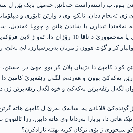
نێ ببوو. ب راستەراست خەباتێن جەمیل بایک یێن ل سە
ژی ئەنجام ددان. ئانکو، وی د وارێن ئابۆری و دیپلۆما
ە نەڤەندا ئیداری یا شاندن-ھاتن و چوونا قەندیل، 
بەرپرسێ کامپێ وەزیفەدارکر. پشتی گەھشتنا وی یا مەخموو
انبار کر و گۆت ھوون ژ مرنان بەرپرسیارن. لێ بەلێ، ر
و د کامپێ دا دژییان پلان کر بوو. جھێ در. حسێن، ڤ
ن پەکەکێ بوون و ھەردەم لگەل رێڤەبرێ کامپێ دا کار
وان لگەل رێڤەبرێن پەکەکێ و خوە لگەل رێڤەبرێن ژن دا
وندەکێ قلابانێ یە. سالەک بەرێ ل کامپێ ھاتە گرتن و 
پێک ھاتی دا، بریارا بەردانا وی ھاتە دایین. رزا ئالت
 سیخوری ژ بۆی ترکان کریە بهێتە ئازادکرن؟