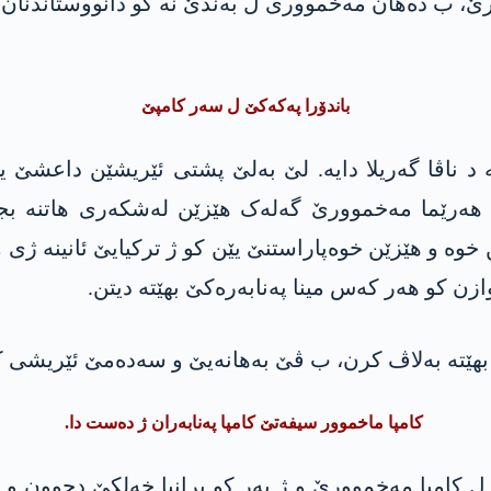
ێرێ، ب دەھان مەخمووری ل بەندێ نە کو دانووستاندنان 
باندۆرا پەکەکێ ل سەر کامپێ
خوە و ھێزێن خوەپاراستنێ یێن کو ژ ترکیایێ ئانینە ژی و
زن کو ھەر کەس مینا پەنابەرەکێ بهێتە دیتن.
بهێتە بەلاڤ کرن، ب ڤێ بەهانەیێ و سەدەمێ ئێریشی 
کامپا ماخموور سیفەتێ کامپا پەنابەران ژ دەست دا.
ل کامپا مەخموورێ و ژ بەر کو پرانیا خەلکێ دچوون و 