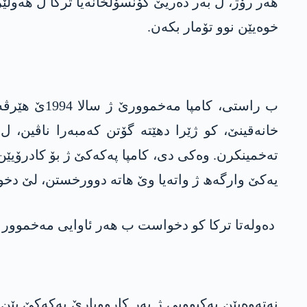
ھەر رۆژ، ل بەر دەریێ کۆنسۆلخانەیا ترکا ل ھەول
خوەیێن نوو تۆمار بکەن.
تەخمینکرن. وەکی دی، کامپا پەکەکێ ژ بۆ کادرۆیێن 
یەکێ وارگەھ ژ واتەیا وێ ھاتە دوورخستن، لێ دخوا
دەولەتا ترکا کو دخواست ب ھەر ئاوایی مەخموور 
نەتەوەیێن یەکبوویی ژ بەر کارووبارێ پەکەکێ یێن 