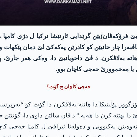
 بێ فرۆکەڤان)یێن گرێدایی ئارتێشا ترکیا ل دژی کامپ
ەرا چار خانیێن کو کادرێن پەکەکێ لێ دمان پێکھات و 
تە بەلاڤکرن. د ڤێ داخویانیێ دا، وەکی ھەر جارێ، پ
 یا مەخموورێ حەجی کاچان بوو.
حەجی کاچان چ گۆت؟
ۆزگوور پۆلیتیکا دا ھاتیە بەلاڤکرن دا گۆت کو “بەرپرس
ا بھێنە کرن دا ھەیە.” د ڤان سالێن داوی دا، گۆتنێن 
تەوەیێن یەکبوویی و دەولەتا ئیراقێ ل کامپا حەجی کاچ