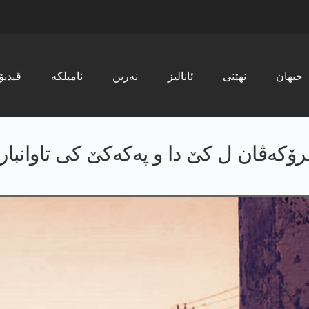
جیھان
نھێنی
ئانالیز
نەرین
نامیلکە
ڤیدیۆ
ۆکەڤان ل کێ دا و پەکەکێ کی تاوانبار