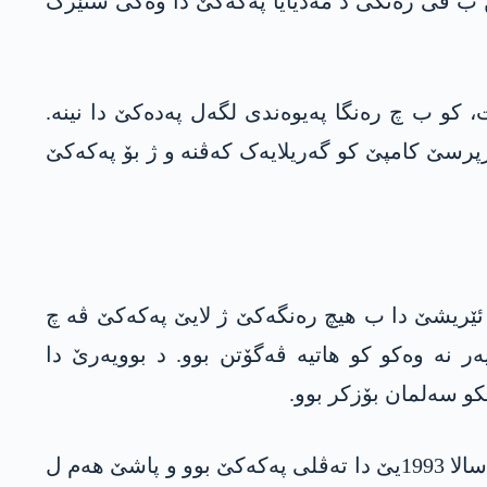
ن ب ڤی رەنگی د مەدیایا پەکەکێ دا وەکی ستێرک
ت، کو ب چ رەنگا پەیوەندی لگەل پەدەکێ دا نینە.
رپرسێ کامپێ کو گەریلایەک کەڤنە و ژ بۆ پەکەکێ
ێ ئێریشێ دا ب هیچ رەنگەکێ ژ لایێ پەکەکێ ڤە چ
ەر نە وەکو کو ھاتیە ڤەگۆتن بوو. د بوویەرێ دا
کو سەلمان بۆزکر بوو.
در حسێن وەکی ناڤەکی گرنگ دهێتە ناسین، کو خوەندەکارێ فاکولتەیا پزشکی یا زانینگەھا دیجلەیێ بوو، د سالا 1993یێ دا تەڤلی پەکەکێ بوو و پاشێ ھەم ل