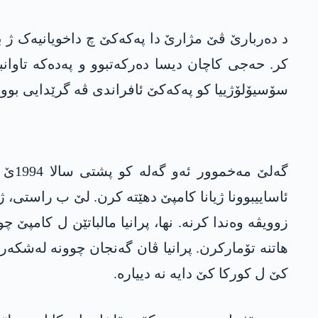
د دەربارێ ڤێ مژارێ دا پەکەکێ چ داخویانیەک ژ بۆ
کر. حەجی کاچان دیسا دەرکەتبوو و پەدەکە تاوان
سۆسیۆلۆژییا کو پەکەکێ ئافراندی ڤە گرێدایی بوو.
گەلێ
ئاساییبوونا ژیانا کامپێ دهێتە کرن. لێ ب راستی،
زوویڤە وەندا کرنە. نھا، پرانیا مالباتێن ل کامپێ
ھاتنە تۆمارکرن. پرانیا ڤان گەنجان چوونە لەشکەر
کێ ل کورکا کێ دایە نە دییارە.