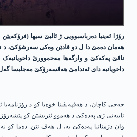
رۆژا ئەینیا دەرباسبوویی ژ ئالیێ سیھا (فرۆکەیێن
ھەمان دەمێ دا ل دو قادێن وەکی سەرشۆکێ، د ناڤب
ناڤێ پەکەکێ و وارگەھا مەخموورێ داخویانیەک ھا
داخویانیە دای ئەندامێ ھەڤسەرۆکێ مەجلیسا گەل
حەجی کاچان، د ھەڤپەیڤینا خوەیا کو د رۆژنامەیا ئ
تایبەتی ژی پەدەکێ د ھەموو ئێریشێن کو پێشەرۆژێ د
وان دژمناتیا پەدەکێ یە، ل ھەڤ تێن. دەما کو نە