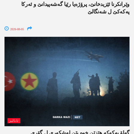
وێرانکرنا ئێزیدخانێ، پرۆژەیا رێیا گەشەپیدانێ و ئەرکا
پەکەکێ ل شەنگالێ
2026-08-05
ئانالیز
گەلۆ پەکەکە ھێزێن خوە یێن لەشکەری ل گۆری