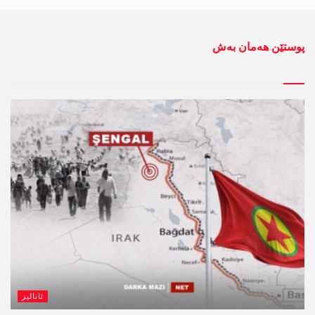
پوستێن ھەمان بەش
ئانالیز