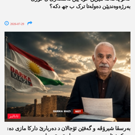
بەرژەوەندیێن دەولەتا ترک ب جھ دکە؟
2026-07-29
ئانالیز
بەرسڤا شیرۆڤە و گەفێن ئۆجالان د دەربارێ دارکا مازی دە: