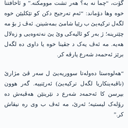
گۆت، “چما نە بە؟ ھەر تشت موومکنە.” و ئاخافتنا
خوە وھا دۆماند: “ئەم تەرجیح دکن کو تێکلیێن خوە
لگەل ترکیەیێ ب رێیا شامێ بمەشینن. ئەڤ ژ بۆ مە
چێترینە؛ ژ بەر کو ئالیەکی وێ یێ نەتەوەیی و زەلال
ھەیە. مە ئەڤ یەک د جڤینا خوە یا داوی دە لگەل
برێز ئەحمەد شەرع پارڤە کر.
“ھەلوەستا دەولەتا سووریەیێ ل سەر ڤێ مژارێ
(ناڤبەینکاریا لگەل ترکیەیێ) ئەرێنییە. گەر ھوون
بپرسن کا ئەحمەد شەرع د نێرینێن ھەڤبەش دە
رۆلەک لیستیە؛ ئەرێ، مە ئەڤ ب وی رە نیقاش
کر.”