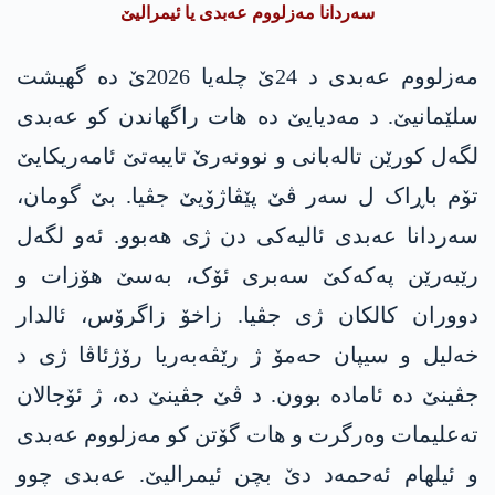
سەردانا مەزلووم عەبدی یا ئیمرالیێ
مەزلووم عەبدی د 24ێ چلەیا 2026ێ دە گھیشت
سلێمانیێ. د مەدیایێ دە ھات راگھاندن کو عەبدی
لگەل کورێن تالەبانی و نوونەرێ تایبەتێ ئامەریکایێ
تۆم باڕاک ل سەر ڤێ پێڤاژۆیێ جڤیا. بێ گومان،
سەردانا عەبدی ئالیەکی دن ژی ھەبوو. ئەو لگەل
رێبەرێن پەکەکێ سەبری ئۆک، بەسێ ھۆزات و
دووران کالکان ژی جڤیا. زاخۆ زاگرۆس، ئالدار
خەلیل و سیپان حەمۆ ژ رێڤەبەریا رۆژئاڤا ژی د
جڤینێ دە ئامادە بوون. د ڤێ جڤینێ دە، ژ ئۆجالان
تەعلیمات وەرگرت و ھات گۆتن کو مەزلووم عەبدی
و ئیلھام ئەحمەد دێ بچن ئیمرالیێ. عەبدی چوو