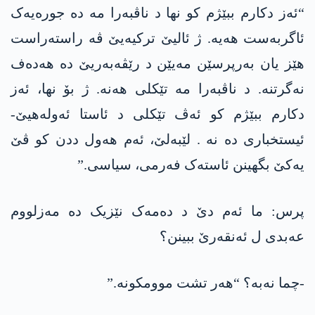
“ئەز دکارم ببێژم کو نھا د ناڤبەرا مە دە جورەیەک
ئاگربەست ھەیە. ژ ئالیێ ترکیەیێ ڤە راستەراست
ھێز یان بەرپرسێن مەیێن د رێڤەبەریێ دە ھەدەف
نەگرتنە. د ناڤبەرا مە تێکلی ھەنە. ژ بۆ نھا، ئەز
دکارم ببێژم کو ئەڤ تێکلی د ئاستا ئەولەھیێ-
ئیستخباری دە نە . لێبەلێ، ئەم ھەول ددن کو ڤێ
یەکێ بگھینن ئاستەک فەرمی، سیاسی.”
پرس: ما ئەم دێ د دەمەک نێزیک دە مەزلووم
عەبدی ل ئەنقەرێ ببینن؟
-چما نەبە؟ “ھەر تشت موومکونە.”