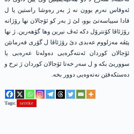
ئەوقاس نەرم بوون نە ژ بەر رەوشا راستین یا ل
قادا سییاسەتێ بوو، لێ ژ بەر کو ئۆجالان نھا رۆژانە
رۆژئاڤا کۆنترۆل دکە ئەڤ نیرین وھا گۆھەرین. ژ نھا
پێڤە مەزلووم عەبدی دێ رۆژئاڤا ل گۆری فەرمانێن
ئۆجالان کوردان ئەنتەگرەیی دەولەتا عەرەبی یا
سووریێ بکە و ل سەر خەتا ئۆجالان کوردان ژ نرخ و
دەستکەفێن نەتەوەیی دوور بخە.
Tags:
sereke