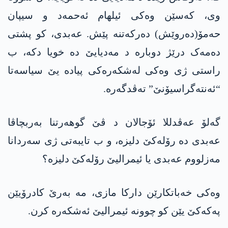
وی، کەسێن وەکی ئیلھام ئەحمەد و سیپان
حەمۆ(دەروێش) دەرکەتنە پێش. عەبدی، کو پشتی
دەمەک درێژ دوبارە د مەدیایێ دە خویا دکە، ب
راستی ژی وەکی لەشکەرەکی پیادە یێ سیاسەتا
“ئەنتەگراسیۆنێ” تەڤدگەرە.
گەلۆ عەڤدللا ئۆجالان د ڤێ گوھەرتنا بەربچاڤا
عەبدی دە رۆلەکێ دلیزە، و ب تایبەتی ژی سەردانا
مەزلووم عەبدی یا ئیمرالیێ رۆلەکێ دلیزە؟
وەکی خەباتکارێن دارکا مازی، مە بەرێ کادرۆیێن
پەکەکێ یێن کو چوونە ئیمرالیێ ئەشکەرە کرن.