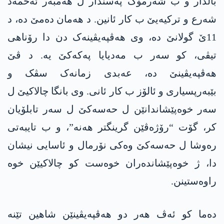
بالدار و ب شەرمۆک پەسندار ل ھەمبەر ئەحمەد
شەرع و ترکیەیێ ب کار ئانین. د ھەمان دەمێ دە، د
11ێ گولانێ دە، وی ھەڤپەیڤینەک دن دا رۆناھی
تیڤی، کو سەر ب مەدیایا پەکەکێ یە. د ڤێ
ھەڤپەیڤینێ دە، عەبدی زمانەک سڤک و
بێبەرپسیاری و ئالۆز ب کار ئانی. وی بانگا چالاکیێ ل
سەر خوەپێشاندانێن ل حەسەکێ ل سەر تابلۆیان
کر، گۆت “رۆژەڤێن گرینگتر ھەنە”، و ب تایبەتی
رەوشا ل حەسەکێ وەکی نۆرمال و ئاسایی نیشان
دا، ژ خوەپێشاندەران خوەست کو چالاکیێن خوە
راوەستینن.
دەما کو ئەڤ ھەر دو ھەڤپەیڤینێن شاھین تێنە