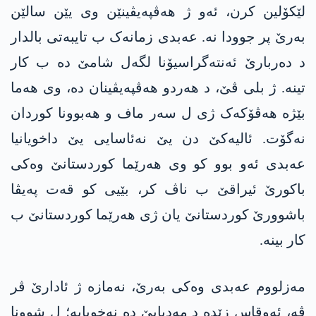
لێکۆلین کرن، ئەو ژ ھەڤپەیڤینێن وی یێن سالێن
بەرێ پر جوودا نە. عەبدی زمانەک ب تایبەتی بالدار
د دەربارێ ئەنتەگراسیۆنا لگەل شامێ دە ب کار
تینە. ژ بلی ڤێ، د ھەردو ھەڤپەیڤینان دە، وی ھەما
بێژە ھەڤۆکەک ژی ل سەر ماف و ھەبوونا کوردان
نەگۆت. ئالیەکێ دن یێ نەئاسایی یێ داخویانیا
عەبدی ئەو بوو کو وی ھەرێما کوردستانێ وەکی
باکورێ ئیراقێ ب ناڤ کر، بێیی کو قەت پەیڤا
باشوورێ کوردستانێ یان ژی ھەرێما کوردستانێ ب
کار بینە.
مەزلووم عەبدی وەکی بەرێ، نەمازە ژ ئادارێ ڤر
ڤە، ئەوقاس زێدە د مەدیایێ دە نەخویایە؛ ل شوونا