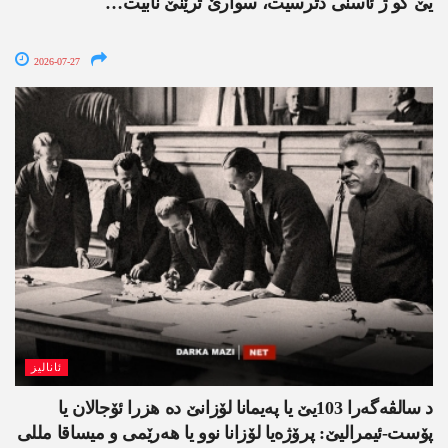
یێ کو ژ ئاسنی دترسیت، سوارێ ترێنێ نابیت…
2026-07-27
ئانالیز
د سالڤەگەرا 103یێ یا پەیمانا لۆزانێ دە هزرا ئۆجالان یا
پۆست-ئیمرالیێ: پرۆژەیا لۆزانا نوو یا ھەرێمی و میساقا مللی