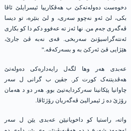
دخوەست دەولەتەکێ ب ھەڤکارییا ئیسرایلێ ئاڤا
بکی، لێ ئەو نەچوو سەری، و لێ بنێرە، تو دیسا
ڤەگەری جەم من. نھا ئەز تە عەفوو دکم دا کو بکاری
ئەنتەگراسیۆنێ سەربخی. قەی نەبە ڤێ جارێ،
ھێژایی ڤێ ئەرکێ بە و بسەرکەڤە.”
عەبدی ھەر وھا لگەل رایەدارەکی دەولەتێ
ھەڤدیتنەک کورت کر. جڤین ب گرانی ل سەر
چاوانیا پێکانینا سەرکردایەتیێ بوو. ھەر دو د ھەمان
رۆژێ دە ژ ئیمرالیێ ڤەگەریان رۆژئاڤا.
واتە، راستیا کو داخویانیێن عەبدی یێن ل سەر
ئەحمەد شەرع د دو ھەڤپەیڤینێن وی یێن داوی دە