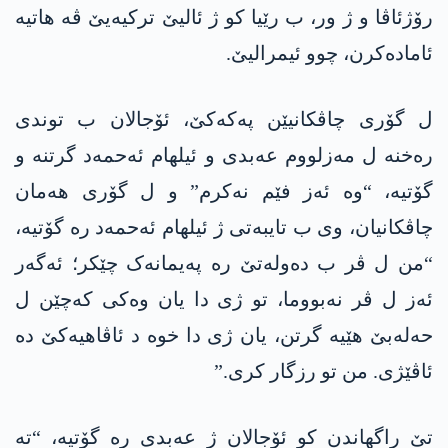
رۆژئاڤا و ژ ور، ب رێیا کو ژ ئالیێ ترکیەیێ ڤە ھاتیە
ئامادەکرن، چوو ئیمرالیێ.
ل گۆری چاڤکانیێن پەکەکێ، ئۆجالان ب توندی
رەخنە ل مەزلووم عەبدی و ئیلھام ئەحمەد گرتنە و
گۆتیە، “وە ئەز فێم نەکرم” و ل گۆری ھەمان
چاڤکانیان، وی ب تایبەتی ژ ئیلھام ئەحمەد رە گۆتیە،
“من ل ڤر ب دەولەتێ رە پەیمانەک چێکر؛ ئەگەر
ئەز ل ڤر نەبووما، تو ژی دا یان وەکی کەچێن ل
حەلەبێ هێیە گرتن، یان ژی دا خوە د ئاڤاھیەکێ دە
ئاڤێژی. من تو رزگار کری.”
تێ راگھاندن کو ئۆجالان ژ عەبدی رە گۆتیە، “تە