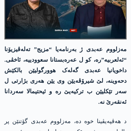
مەزلووم عەبدی ژ بەرنامەیا “مزیج” تەلەڤیزیۆنا
“ئەلعربیە”رە، کو ل عەرەبستانا سعوودییە، ئاخڤی.
داخویانیا عەبدی گەلەک ھوورگولیێن بالکێش
دحەوینە، لێ شیرۆڤەیێن وی یێن ھەری بژارتی ل
سەر تێکلیێن ب ترکیەیێ رە و ئیحتیمالا سەردانا
ئەنقەرێ نە.
د ھەڤپەیڤینا خوە دە، مەزلووم عەبدی گۆتنێن پر