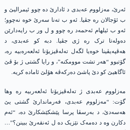
ئەرێ، مەزلووم عەبدی د ئادارێ دە چوو ئیمرالیێ و
ب ئۆجالان رە جڤیا. ئەو ب تەنا سەرێ خوە نەچوو؛
ئەو ب ئیلھام ئەحمەد رە چوو و ل ور ب رایەدارێن
دەولەتا ترک رە ژی جڤیا. دبە کو عەبدی، د
ھەڤپەیڤینا خوەیا لگەل تەلەڤیزیۆنا ئەلعەرەبیە رە،
گۆتبوو “ھەر تشت موومکنە”، و رایا گشتی ژ بۆ ڤێ
ئاگاھیێ کو دێ پاشێ دەرکەڤە ھۆلێ ئامادە کریە.
مەزلووم عەبدی ژ تەلەڤیزیۆنا ئەلعەربیە رە وھا
گۆت: “مەزلووم عەبدی، فەرماندارێ گشتی یێ
ھەسەدێ، د بەرسڤا پرسا پێشکێشکارێ دە، “ئەم
دکارن وە د دەمەک نێزیک دە ل ئەنقەرێ ببینن؟”…