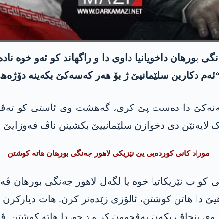
بورھان داخویانیا داوی دا و راگھاند کو ئەو خوە نادە
“ئەم دکارین سلێمانیێ ژ بۆ ھەر کەسەکێ بکەینە دۆژەھ”
د 8ێ تیرمەھێ دا د ناڤا یەنەکێ دا دەست پێ کری، گەھشت وی ئاس
ک لایەنێن دی دخوازن سلێمانییێ بکشینن ناڤ فەوزایێ د
موراد کانی کوردەیی یێ نێزیکی لاھور جەنگی بورھان ھاتە کوشتن
کو ب نێزیکاتیا خوە یا لگەل لاھور جەنگی بورھان ڤە
ەھیێ دا ھاتن کوشتن، ئالۆزی زێدەتر کرن. ھات دیارکر
 وی بنچاڤ بکەن پەڤچوون کر و د جھ دا ھاتە کوشتن. ڤێ