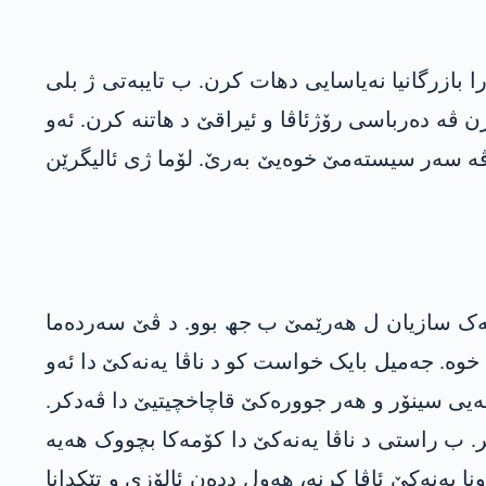
ا بازرگانیا نەیاسایی دھات کرن. ب تایبەتی ژ بلی
 ڤە دەرباسی رۆژئاڤا و ئیراقێ د ھاتنە کرن. ئەو
ەڤە سەر سیستەمێ خوەیێ بەرێ. لۆما ژی ئالیگرێن
ەلەک سازیان ل ھەرێمێ ب جھ بوو. د ڤێ سەردەما
یسا خستە رۆژەڤا خوە. جەمیل بایک خواست کو د ناڤا یەنەکێ دا ئەو
رڤەیی سینۆر و ھەر جوورەکێ قاچاخچیتیێ دا ڤەدکر.
 ب راستی د ناڤا یەنەکێ دا کۆمەکا بچووک ھەیە
ا یەنەکێ ئاڤا کرنە، ھەول ددەن ئالۆزی و تێکدانا