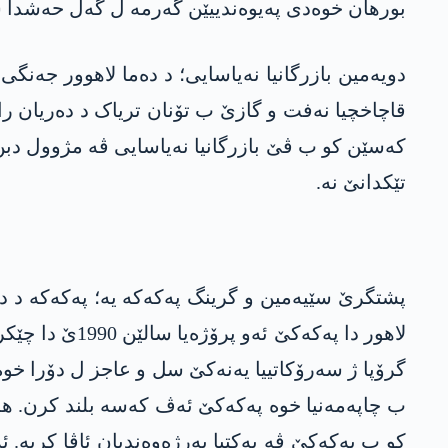
بورھان خوەدی پەیوەندییێن گەرمە ل گەل حەشدا 
دویەمین بازرگانیا نەیاسایی؛ د دەما لاھوور جەنگی
قاچاخچیا نەفت و گازێ ب تۆنان تریاک د دەریان را
کەسێن کو ب ڤێ بازرگانیا نەیاسایی ڤە مژوول دبن
تێکدانێ نە.
پشتگرێ سێیەمین و گرینگ پەکەکە یە؛ پەکەکە د د
لاھور دا پەک
گرۆپا ژ سەرۆکاتییا یەنەکێ سل و عاجز ل دۆرا خوە 
ب چاپەمەنیا خوە پەکەکێ ئەڤ کەسە بلند کرن. ھە
کو ب پەکەکێ ڤە یەکتیا بەرژەوەندیان ئاڤا کریە. ئ