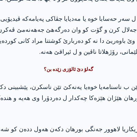
 سەر حەسابا خوە یا مەدیایا جڤاکی پەیامەکە ڤیدیۆیی 
ەلال کرن و گۆت کو وان دەرگەھێ جەهەنەمێ ڤەکرن و
وێ باوەریێ دا نە کو دەربارێ کوشتنا مراد کانی کوردەیی
مانی، رۆژھلاتا ناڤین و ل ئیراقێ ھەنە.
گەلۆ دێ ئالۆزی زێدە بن؟
ن ب ناسنامەیا خوەیا یەنەکێ تێن ناسکرن، پێشبینی د
ھان هێژان ھێزەکا چەکدار ل دەردۆرا وی ھەیە و ھندەک 
یکاریا لاھوور جەنگی بورھان دکەن ھەول ددەن کو شە