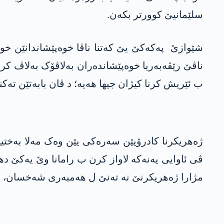
سلێمانیێ کوورتر بکەن.
شێوازێ پەکەکێ یێ کەتنا ناڤا خوەپێشاندانێن خو
ناڤێ رێڤەبەریا خوەپێشاندەران بەلاڤۆک بەلاڤ کرن
ب ئێریش کرنا کیژان جیھا ھەیە؛ د ڤان بابەتێن تەکنیک
ژەھریکرنا کادرۆیێن سەرەکی یێن وەک مەلا بەختیی
ڤی ئاوایی یەنەکە لاواز کرن ب رامانا وێ یەکێ ده
مژارا ژەھریکرنێ نە تەنێ ل ھەمبەری شەخسان، ل 