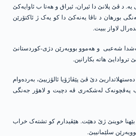
یە. د ڤێ پلانێ دا ئیران، ئیراق و ھەتا ب ئاوایەکێ
نگی بورھان د ناڤا یەنەکێ دا کو یەک ژ ئاکتۆرێن
ەرال لاواز ببیت.
ۆ حەشدا شەعبی و ھەموو بوویەرێن دژی-کوردستانێ
تروادایێ ھاتە بکارانین.
ەستھلاتداریێ دێ ڤێ پێڤاژۆیا ئالۆزییێ، بەردەوام
 پەڤچونەک لەشکەری ڤە دچیت و لاھۆر جەنگی
 بێھنا خوینێ ژێ دهێت. ھێڤیدارم کو تشتەک خراب
ویەرێن سلێمانییێ.