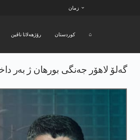
زمان
⌂
کوردستان
رۆژھەلاتا ناڤین
گەلۆ لاھۆر جەنگی بورھان ژ بەر دا