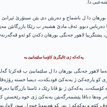
شەعبی دا.
 بورھان دا ل باشماخ و دەریێن دی یێن سینۆرێ ئیرانێ ر
 دەرباس دبوو. ئەڤ مادێ ھشبەر ب رێکا بازرگانێن مەزن
، پشتگرییا لاھور جەنگی بورھان دکەن کو ئەو ڤەگەرن
پەکەکە ژی ئالیگرێ کاۆسا سلێمانیێ یە
ەما لاھور جەنگی بورھان دا ل سلێمانیێ ب ڤەکرنا گ
ەکێ ئەو پرۆژەیا سالێن 1990ێ دا چێکری کو پارچەکێ ژ یەنەکێ قودبکەت، د
کۆمبکەت. پەکەکێ ژ بۆ ڤانا رێک د ئاستا بازرگانیا دە
ر وەھا دناڤا پێشمەرگەیێن یەنەکێ ژی خوە رێخستن کر.
ەڤ کۆم و پەکەکە ژ بەر کو ھەبوونا خوە ل سەر لاوازبوون