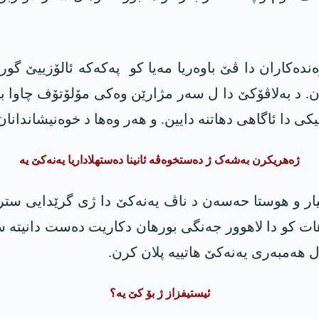
ەندەکاران دا ڤێ باوەریا مەیا کو پەکەکە ئالۆزییێ گ
. د بەلاڤۆکێ دا ل سەر مژارێن وەکی مۆلۆتۆف چاوا بهێن
ی دا ئاگاھی دھاتنە دایین. و ھەر وەھا د خوەنیشاندانان د
ژەھریکرن بەشەک ژ دەستخوەڤە ئانینا دەستھلاداریا یەنەکێ یە
ار و هوستا حەسەن د ناڤ یەنەکێ دا ژی گرێدایی سترا
ات کو دا لاھوور جەنگی بورھان دکاریت دەست دانیتە س
ھەمبەری یەنەکێ ھاتییە پلان کرن.
ئیستیفزاز ژ بۆ کێ یە؟