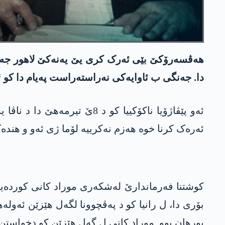
ھەڤسەرۆکێ بێی ئەرک کری یێ یەنەکێ لاھور جەنگی 
دا. جەنگی ب ئاوایەکی نەراستەراست پەیام دا کو 
ئەو پێڤاژۆیا ناکۆکییا کو 
ئەرەک کرنا خوە ھەزم نەکرییە لۆما ژی ئەو و ھندە
کوشتنا فەرماندارێ لەشکەری موراد کانی کوردەیی 
بۆری دا، ل رانیا کو د پەڤچوونا لگەل ھێزێن ئەول
بورھان بوو. موراد کانی ل گەل ھێزێن کو دخواستن