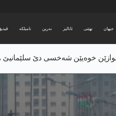
جیھان
نھێنی
ئانالیز
نەرین
نامیلکە
ڤیدیۆ
خوازێن خوەیێن شەخسی دێ سلێمانیێ ها