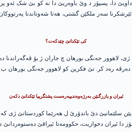
داویێ دا، پسپۆر د وێ باوەریێ دا نە کو بێ شک ئەو پ
ئێرشکرنا سەر ملکێن گشتی، ھەتا شەوتاندنا پەرتووکان 
کی تێکدانێ چێدکەت؟
 ژی، لاھوور جەنگی بورھان چ جاران ژ بۆ ڤەگەراندنا د
 دەرڤە رەد کر. تێ فکرین کو لاھوور جەنگی بورھان ب 
ئیران و بازرگنێن بەرژەوەندیپەرەست پشتگرییا تێکدانێ دکەن
 یێن سلێمانیێ دێ باندۆرێ ل ھەرێما کوردستانێ ژی کەن
لۆز دا ئیران دخوازیت، حکوومەتا ئیراقێ دەستوەردانێ 