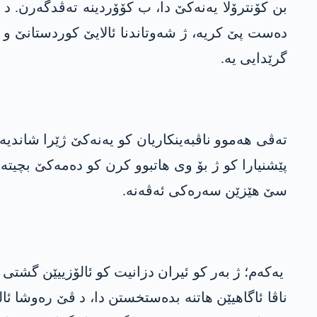
بن کۆنترۆلا یەنەکێ دا، ب کۆۆردینە تەڤدگەرن. د 
دەست پێ کریە، ژ شەوتاندنا ئالایێ کوردستانێ و 
گرێدایی یە.
تەڤی ھەموو ناڤبەینکاریان کو یەنەکێ ژێرا شاندیە
پێشنیارا کو ژ بۆ وی ھاتبوو کرن کو دەمەکێ بچیتە
سێ ھێزێن سەرەکی ئەڤەنە.
یەکەم؛ ژ بەر کو ئیران دزانیت کو ئالۆزییێن گشتی
ناڤا ئاگاھیێن ھاتنە بدەستخستن دا، د ڤێ رەوشا ئا