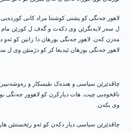
لاھور جەنگی کو پشتی کوشتنا مراد کانی کوردەیی ل
ل سەر لایەنگرێن وی دکەت و گەف ل کورێن مام ج
مەزن کەن. لاھور جەنگی بورھان دا زانین کو ئەو د 
لاھور جەنگی بورھان ئیدیعا کر کو دژمنێن وی ل سلێ
چاڤدێرێن سیاسی و ھندەک نڤیسکار و رەوشەنبیرێ
ناڤخوەیی چیت. ھات دیارکرن کو لاھوور جەنگی بور
وی بکەن.
چاڤدێرێن سیاسی دیار دکەن کو ئەو رێخستنێن هار