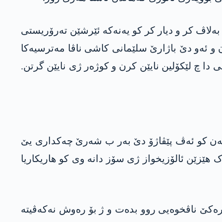
بەلاڤ کر و دیار کر کو یەنەکە ئێرشێن تەرۆریستی
 ئەو دێ باژارێ سلێمانی کاشی ناڤا مەترسیەکا
 دا چ لێکۆلین نایێن کرن و کوژەر ژی نایێن گرتن.
کەن کو ئەڤ پێڤاژۆ دێ بەر ب شەرێ چەکداری یێ
ھێزێن ئالۆزیخواز ژی سۆز دانە وی کو ھاریکاریا
رەکێ ناڤخوەیی روو بدەت و ژ بۆ رەوش نەکەڤیتە