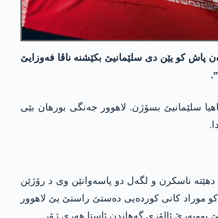
ن پاش کو یێن دی سلێمانیێ بکێشنە ناڤا فەوزایێ
.
تی کو تەڤاھیا سلێمانیێ بسۆژن. لاھوور جەنگی بورھان بێی
ا.
 دهێتە ناسکرن و لگەل دو پاسەوانێن وی د رۆژێن
ن کو موراد کانی کوردەیی دەستێ راستێ یێ لاھوور
 بوویەرێ ئالۆزی گەھاندن ئاستا ھەری ژۆر.