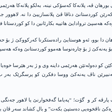
ورھان ڤە، پلانەکا کەسۆکی نینە، بەلکو پلانەکا ھەرێمی 
رێن کوردستانێ دناڤا ڤێ پلانسازییێ دا نە. لاھوور جە
ھەسپێ تروادایێ ھاتییە بکارئانین دا کو کوردستانا فد
ورھان دا بوو، ئەو هوستایێ رادەستکرنا کەرکووکێ ژ ب
بۆ یەنەکێ ژ بۆ چارەنوسا ھەموو کوردستانێ وەکە ھەسپێ 
ن کو دەولەتێن ھەرێمی داینە وی و ژ بەر ھێرسا خوەیا د
نبیرێن ناڤ یەنەکێ ووسا دفکرن کو پرسگرێک بەر ب
ک پارڤە کر و گۆت؛ “پەیاما گەفخوارنێ یا لاھور جەنگی
رەکێ ناڤخوەیی دەستپێ بکەت” و بال کشاند سەر ڤان بو