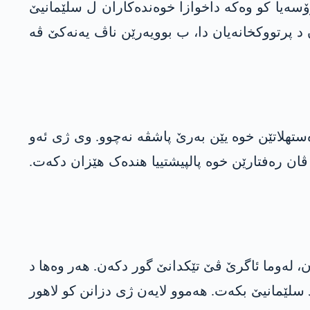
رۆسەیا کو وەکە داخوازا خوەندەکاران ل سلێمانیێ
د پرتووکخانەیان دا، ب بوویەرێن ناڤ یەنەکێ ڤە
ەستھلاتێن خوە یێن بەرێ پاشڤە نەچوو. وی ژی ئەو
ڤان رەفتارێن خوە پالپیشتییا ھندەک ھێزان دکەت.
، لەوما ئاگرێ ڤێ تێکدانێ گور دکەن. ھەر وەھا د
د سلێمانیێ بکەت. ھەموو لایەن ژی دزانن کو لاھور