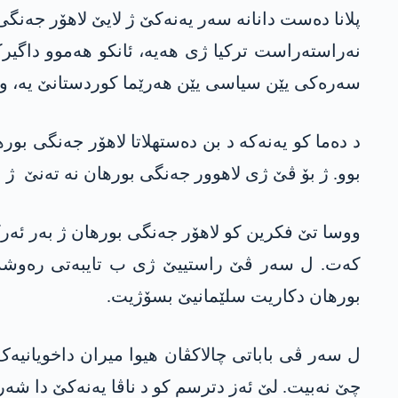
پلانا دەست دانانە سەر یەنەکێ ژ لایێ لاھۆر جەنگی ب
نەراستەراست ترکیا ژی ھەیە، ئانکو ھەموو داگیرکە
سەرەکی یێن سیاسی یێن ھەرێما کوردستانێ یە، وەکە 
د دەما کو یەنەکە د بن دەستھلاتا لاھۆر جەنگی ب
بوو. ژ بۆ ڤێ ژی لاھوور جەنگی بورھان نە تەنێ ژ 
ووسا تێ فکرین کو لاھۆر جەنگی بورھان ژ بەر ئەرکێ
کەت. ل سەر ڤێ راستییێ ژی ب تایبەتی رەوشە
بورھان دکاریت سلێمانیێ بسۆژیت.
ل سەر ڤی باباتی چالاکڤان ھیوا میران داخویانیە
چێ نەبیت. لێ ئەز دترسم کو د ناڤا یەنەکێ دا شە