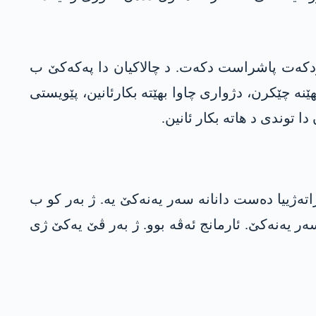
وردکەت پاشراست دکەت. د چالاکیان دا پەکەکێ ب
ە چێکرن، دژواری چاوا بهێتە بکارئانین، پێویستی
ا توندی د ھاتە بکار ئانین.
تەژییا دەست دانانە سەر یەنەکێ یە. ژ بەر کو ب
ەر یەنەکێ. ئارمانج ئەڤە بوو. ژ بەر ڤێ یەکێ ژی