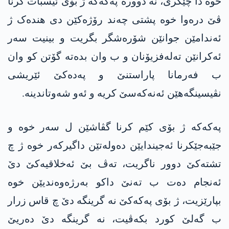
خوە دا چێکری، نە دوورە پەکەکە ژ بۆی ئیسبات کرنا
ڤێ درەوا خوە پشتی چەند رۆژەکێن دی هندەک ژ
ئەندامێن جوانێن شۆرەشگر بگریت و بینیت سەر
ئەکرانێن تەلەفزیۆنان و ب وان بدەتە گۆتن کو وان
ب فەرمانا پاراستنێ و پەدەکێ ئێریشی
نڤیسینگەهێن ئەنەکەسێ کریە و ئەو شەوتاندینە.
پەکەکە ژ بۆی کێم کرنا گڤاشێن ل سەر خوە و
جێبەجێکرنا ئەجیندایێن دەولەتێن داگیرکەر خوە ژ چ
تشتەکێ دوور ناگریت، تەڤ بێ ئەخلاقیەکێ دێ
ئەنجام دەت ب تەنێ داکو بەرژەوەندیێن خوە
بپارێزیت، ژ بۆی پەکەکێ نە گرینگە دێ چ قاس زرار
ب گەلێ کورد بکەڤیت، نە گرینگە دێ دەریێ