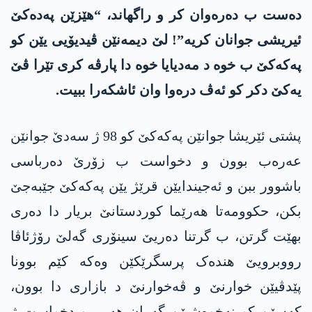
دەست ب دەرەوان کر و راگهاند، “هێزێن پەدەکێ
ئیریشی جوانان کریە”! لێ دیمەنێن ڤیدیۆیی یێن کو
پەکەکێ ب خوە د مەدیایا خوە دا پارڤە کری تێرا ڤێ
یەکێ دکر کو ئەڤ درەوا وان ئاشکەرا ببیت.
پشتی ئێریشا جوانێن پەکەکێ کو 98 ژ سەدێ جوانێن
عەرەب بوون و دخواست ب زۆرێ دەرباسی
باشوور ببن و ئەجیندایێن قرێژ یێن پەکەکێ جێبەجێ
بکن، حکوومەتا هەرێما کوردستانێ بریار دا دەری
بهێت گرتن، ب گرتنا دەریێ سینۆری گەلێ رۆژئاڤا
رووبرویێ هندەک پرسگرێکێن وەکە کێم بوونا
پێدڤیێن خوارنێ و ڤەخوارنێ د بازاری دا بوون،
کەسێن کو نەخوەشیێن گەران هەیی و دخواست ژ