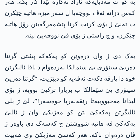
یە کو ت مەدیایەکە ئازاد نەکارە تێدا کار بکە. هەر
کەس دزانە ئەڤ نووچەیا ل سەر میزە هاتیە چێکرن
ب تەنێ ژ بۆی کرێت کرنا پێشمەرگەیێن رۆژ هاتیە
چێکرن، و چ راستی ژ بۆی ڤێ نووچەیێ نینە.
یەک دی ژ وان درەوێن کو پەکەکە پشتی گرتنا
دەریێ سینۆری یێ سێمالکا بەردەوام د ناڤا ئالیگرێن
خوە دا پارڤە دکەت ئەڤەیە کو دبێژیت، “گرتنا دەریێ
سینۆری یێ سێمالکا ب بریارا ترکیێ بوویە، ژ بۆی
لیدانا مەحبووبیەتا رێڤەبەریا خوەسەر!”، لێ ژ بلی
ئالیگرێن پەکەکێ یێن کو مەژیکێ وان ژ ئالیێ
پەکەکێ ڤە هاتیە شووشتن چ کەسەک دی باوەر ژ
ڤان درەوان ناکە، هەر کەسێ مەژیکێ وی هەبیت