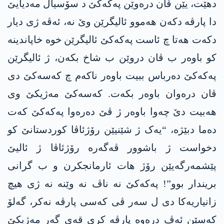
دهێت، یێن ڤان درەوێن پەکەکێ د سۆسیال مەدیایێ
دا پارڤە دکەن هەموو ئالیگرێن وێ نە، ئەڤە ژی دیار
دکەت هەتا چ ئاست پەکەکێ ئالیگرێن خوە خاپاندینە
کو باوەر ب ڤان دروێن ب شاخ بکەن، ژ ئالیگرێن
پەکەکێ دەرباس ببیت باوەر ناکەم چ کەسەکێ دی
ڤان درەوان باوەر بکەت. کەسەکێ مەژیکێ وی
هەبیت دێ چەوا باوەر ژ ڤێ دەرەوا پەکەکێ کەت
دەما دبێژە، “یەک ژ شێنیێن رۆژئاڤا کوردستانێ کو
دخواست ژ باشوور ڤەگەرە رۆژئاڤا ژ ئالیێ
پێشمەرگەیێن رۆژ هات ئارمانجکرن و ب گرانی
بریندار بوو”! پەکەکێ نە ناڤ نە وێنە نە ژی هیچ
زانیاریەکا دی ل سەر ڤی کەسی پارڤە نەکر، گەلۆ
کەسێن ئەڤ درەوە پارڤە کری قەی گەر مەژیکێ