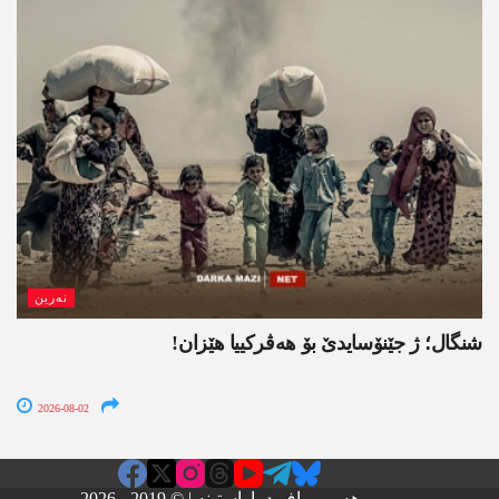
نەرین
شنگال؛ ژ جێنۆسایدێ بۆ هەڤرکییا هێزان!
2026-08-02
هەمی ماف د پاراستینە | © 2019 - 2026