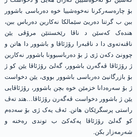
بۆ چارەسەرکرنا نەخوەشییا خوە دەرباسی باشوور
ببن ب گرتنا دەریێ سێمالکا نەکارین دەرباس ببن،
هندەک کەسێن د ناڤا رێخستنێن مرۆڤی یێن
ناڤنەتەوی دا د ناڤبەرا رۆژئاڤا و باشوور دا هاتن و
چوونێ دکەن ژی ژ بۆ دەرباسبوونا باشوور نەکارین
ژ رۆژئاڤا ڤەگەرن باشوور، گەلێ رۆژئاڤا یێن کو ژ
بۆ بازرگانیێ دەرباسی باشوور بووی، یێن دخواست
ژ بۆ سەرەدانا خزمێن خوە بچن باشوور، رۆژئاڤایی
یێن ژ باشوور دخواست ڤەگەرن رۆژئاڤا…هتد تەڤ
راستی پرسگرێکان هاتن. ئەڤ یەک ژی بۆ سەدەم
کو گەلێ رۆژئاڤا پەکەکێ ب توندی رەخنە و
شەرمەزار بکن.