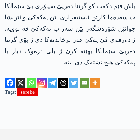
باش فێم دکەت کو گرتنا دەریێ سینۆری یێ سێمالکا
ب سەدەما کارێن ئیستیفزازی یێن پەکەکێ و ئێریشا
جوانێن شۆرەشگەر یێن سەر ب پەکەکێ ڤە بوویە،
ژ دەرڤەی ڤێ یەکێ هەر نرخاندنەکا دی ژ بۆی گرتنا
دەریێ سێمالکا بهێتە کرن ژ بلی درەوک دیار یا
پەکەکێ هیچ تشتەک دی نینە.
Tags:
sereke