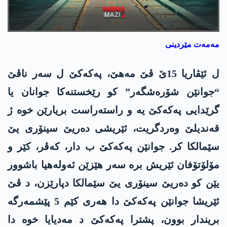
مەمەت مێردینی
ل ئێڤاریا 15ێ ڤێ مەهێ، پەکەکێ ل سەر ناڤێ
“جوانێن شۆرەشگەر” کو رێخستنەکا جوانان یا
گرێدایی پەکەکێ یە و راستەراست بریارێن خوە ژ
قەندیلێ وەردگریت، ئێریشی دەریێ سینۆری یێ
سێمالکا کر. جوانێن پەکەکێ ب دار، کەڤر، کێر و
مۆلۆتۆفان ئێریش برە سەر هێزێن ئەولەهیا باشوور
یێن کو دەریێ سینۆری یێ سێمالکا دپارێزن، د ڤێ
ئێریشا جوانێن پەکەکێ دا هەری کێم 5 پێشمەرگە
بریندار بوون، پشترا پەکەکێ د مەدیایا خوە دا