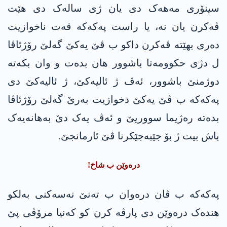
سینۆری مەهەک دی یان ژی سالەک دی هێت
ڤەکرن یان نە، یا راست پەکەکە قەت ناخوازیت
دەری بهێتە ڤەکرن داکو ب ڤێ یەکێ گەلێ رۆژئاڤا
ل دژی حکوومەتا باشوور هان بدەت و وان بکەتە
دوژمنێ باشوور، ئەڤ ژ ئالیەکێ، ژ ئالیەکێ دی
پەکەکە ب ڤێ یەکێ دخوازیت بەرێ گەلێ رۆژئاڤا
بدەتە رەژیما سووریێ و ئەڤ یەک دێ بەهانەیەک
باش بیت ژ بۆ جێبەجێکرنا ڤێ ئارمانجێ.
درەوێن ب شاخ!
پەکەکە ب ڤان درەوان ب تەنێ نەسەکنی بەلکو
هندەک درەوێن دی پارڤە کرن کو کەنیا مرۆڤی پێ