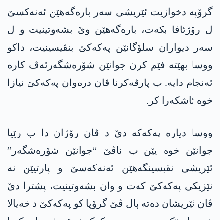
گرۆپە دخوازیت ئێریشی سەر بارەگەهێن ئەنەکسێ
ل رۆژئاڤا بکەت، بارەگەهێن وێ بشەوتینیت و ل
سەر دیواران سلۆگانێن پەکەکێ بنڤیسینیت، داکو
ووسا بهێتە فێم کرن جوانێن شۆرەشگەرئەڤ کارە
ئەنجام دایە. ب پارڤەکرنا ڤان درەوان پەکەکێ نیازا
خوە ئاشکەرا کر.
ووسا دیارە پەکەکە دێ د ڤان رۆژان دا ب رێیا
جوانێن خوە یێن ب ناڤێ “جوانێن شۆرەشگەر”
ئێریشی نڤیسینگەهێن ئەنەکەسێ و پارتیێن نە
نێزیکی پەکەکێ کەت و وان بشەوتینیت، پشترا دێ
ڤان ئێریشان دەتە پال ڤێ گرۆپا کو پەکەکێ د خەیالا