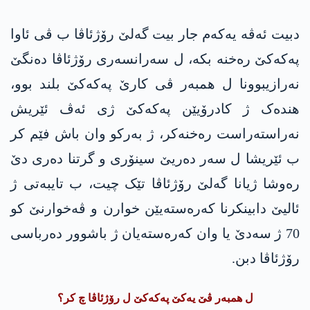
دبیت ئەڤە یەکەم جار بیت گەلێ رۆژئاڤا ب ڤی ئاوا
پەکەکێ رەخنە بکە، ل سەرانسەری رۆژئاڤا دەنگێ
نەرازیبوونا ل همبەر ڤی کارێ پەکەکێ بلند بوو،
هندەک ژ کادرۆیێن پەکەکێ ژی ئەڤ ئێریش
نەراستەراست رەخنەکر، ژ بەرکو وان باش فێم کر
ب ئێریشا ل سەر دەریێ سینۆری و گرتنا دەری دێ
رەوشا ژیانا گەلێ رۆژئاڤا تێک چیت، ب تایبەتی ژ
ئالیێ دابینکرنا کەرەستەیێن خوارن و ڤەخوارنێ کو
70 ژ سەدێ یا وان کەرەستەیان ژ باشوور دەرباسی
رۆژئاڤا دبن.
ل همبەر ڤێ یەکێ پەکەکێ ل رۆژئاڤا چ کر؟