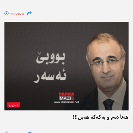
2026-08-06
نەرین
ھەتا دەم و پەکەکە ھەبن!!!