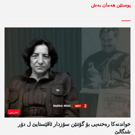
پوستێن ھەمان بەش
نەرین
خواندنه‌كا رەخنەیی بۆ گۆتنێن سۆزدار ئاڤێستایێ ل دۆر
شنگالێ