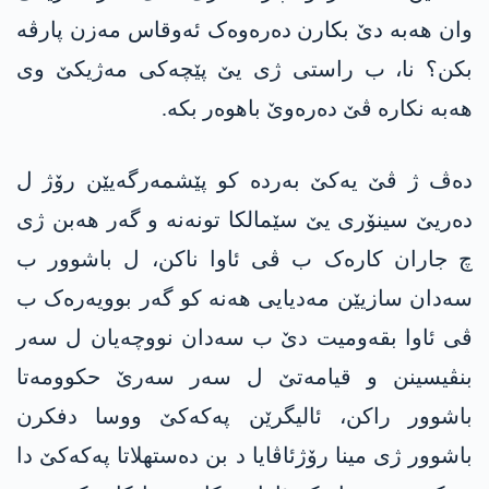
وان هەبە دێ بکارن دەرەوەک ئەوقاس مەزن پارڤە
بکن؟ نا، ب راستی ژی یێ پێچەکی مەژیکێ وی
هەبە نکارە ڤێ دەرەوێ باهوەر بکە.
دەڤ ژ ڤێ یەکێ بەردە کو پێشمەرگەیێن رۆژ ل
دەریێ سینۆری یێ سێمالکا تونەنە و گەر هەبن ژی
چ جاران کارەک ب ڤی ئاوا ناکن، ل باشوور ب
سەدان سازیێن مەدیایی هەنە کو گەر بوویەرەک ب
ڤی ئاوا بقەومیت دێ ب سەدان نووچەیان ل سەر
بنڤیسینن و قیامەتێ ل سەر سەرێ حکوومەتا
باشوور راکن، ئالیگرێن پەکەکێ ووسا دفکرن
باشوور ژی مینا رۆژئاڤایا د بن دەستهلاتا پەکەکێ دا