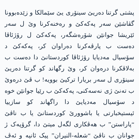
پشتی گرتنا دەریێ سینۆری یێ سێمالکا و زێدەبوونا
گڤاشێن سەر پەکەکێ و رەخنەکرنا وێ ل سەر
ئێریشا جوانێن شۆرەشگەر، پەکەکێ ل رۆژئاڤا
دەست ب پارڤەکرنا دەراوان کر، پەکەکێ د
سۆسیال مەدیایا رۆژئاڤا کوردستانێ دا دەست ب
بەلاڤکرنا درەوان کر، وێ رگهاند کو گرتنا دەریێ
سینۆری ل سەر بریارا ترکیێ بوویە! ب ڤێ درەوێ
ب تەنێ ژی نەسەکنی، پەکەکێ ب رێیا جوانێن خوە
د سۆسیال مەدیایێ دا راگهاند کو سازییا
ئیستیخبارتی یا باشوورێ کوردستانێ یا ب ناڤێ
“پاراستن” ب هەڤکاری لگەل میتێ دا، گرۆپەک ژ
جوانان ب ناڤێ “شعلە-النیران” پیک ئانیە و ئەڤ