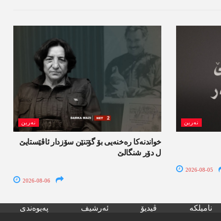
نەرین
نەرین
خواندنه‌كا رەخنەیی بۆ گۆتنێن سۆزدار ئاڤێستایێ
ل دۆر شنگالێ
2026-08-05
2026-08-06
نامیلکە
ڤیدیۆ
ئەرشیف
پەیوەندی