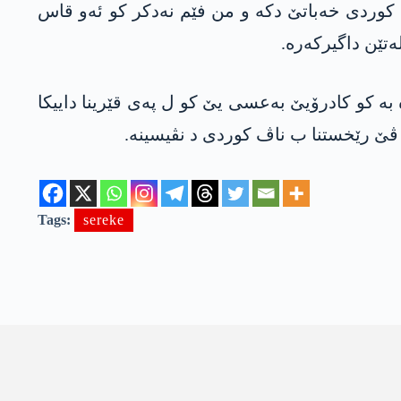
ا كوردى خه‌باتێ دكه‌ و من فێم نه‌دكر كو ئه‌و قاس
تێن داگیركه‌ره‌.
 به‌ كو كادرۆیێ به‌عسی یێ كو ل په‌ی قێرینا داییكا
یا ڤێ رێخستنا ب ناڤ كوردی د نڤیسینه‌.
Tags:
sereke