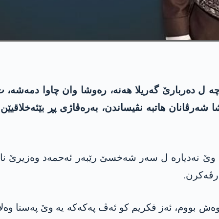
‌ ل ده‌ربارێ گه‌ریلا هه‌نه‌، ره‌وشا وان چا‌وا دمه‌شه‌
 شه‌رڤانان هاتبه‌ نڤیساندن، به‌ره‌ڤاژی پڕ بێئه‌خلاقیێ
وێ نه‌دیاره‌ ل سه‌ر شه‌خسێ رێبه‌ر ئه‌حمه‌د وه‌زیرێ ن
ارڤه‌كرن.
ووم، ئه‌ز فكریم كو ئه‌ڤ په‌كه‌كه‌ یه‌ وێ په‌سنا وه‌لاتپ