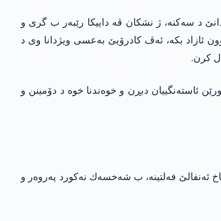
دانێ د سه‌كنه‌، ژ نشكان ڤه‌ داییكا رێبه‌ر ب گری و
ن ئازاد بكه‌، ئه‌ڤ كادرۆیێ به‌عسی ویژدانا وى د
ال كرن.
ن ئاسته‌نگییان دبڕن و خوه‌ندنا خوه‌ د دۆمینن و
ه‌نفالێ فه‌لتینه‌، ب شه‌خسه‌ك نه‌كورد په‌روه‌ر و