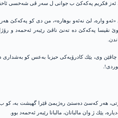
نه‌. ئه‌ز فكریم په‌كه‌كێ ب جوانی ل سه‌ر ڤی شه‌خسی ئاخڤی
ئه‌و واره‌، لێ نه‌ئه‌و بوهاره»‌، من دی كو په‌كه‌كێ هه‌
سا په‌كه‌كێ ده‌ ته‌نێ ناڤێ رێبه‌ر ئه‌حمه‌د و رۆژا ژ
ندن.
اڤێن وی، یێك كادرۆیه‌كی حیزبا به‌عس كو به‌شداری د قه‌
وردی!.
ن گرتی، هه‌ر كه‌سێ ده‌ستێ ره‌ژیمێ ڤێرا گهیشت به‌، كو 
یاره‌، یێك ژ وان مالباتان، مالباتا رێبه‌ر ئه‌حمه‌د بوو.