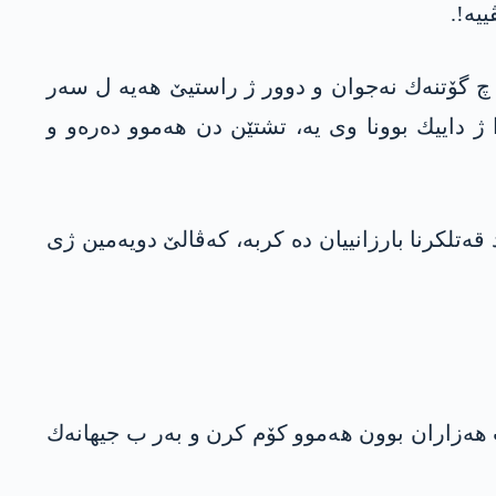
یه‌!.
ر چ گۆتنه‌ك نه‌جوان و دوور ژ راستیێ هه‌یه‌ ل سه‌ر
 داییك بوونا وی یه‌، تشتێن دن هه‌موو ده‌ره‌و و
تلكرنا بارزانییان ده‌ كربه‌، كه‌ڤالێ دویه‌مین ژی
ب هه‌زاران بوون هه‌موو كۆم كرن و به‌ر ب جیهانه‌ك