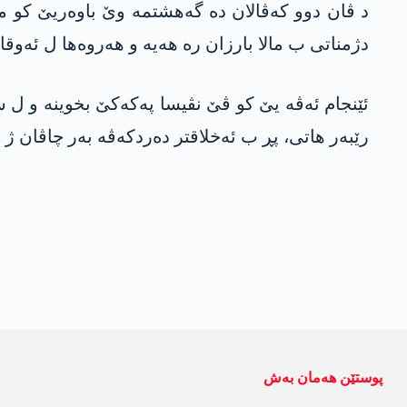
د ڤان دوو كه‌ڤالان ده‌ گه‌هشتمه‌ وێ باوه‌ریێ كو م
دژمناتى ب مالا بارزان ره‌ هه‌یه‌ و هه‌روه‌ها ل ئه‌و
ئێنجام ئه‌ڤه‌ یێ كو ڤێ نڤیسا په‌كه‌كێ بخوینه‌ و ل 
رێبه‌ر هاتی، پڕ ب ئه‌خلاقتر ده‌ردكه‌ڤه‌ به‌ر چاڤان
پوستێن ھەمان بەش