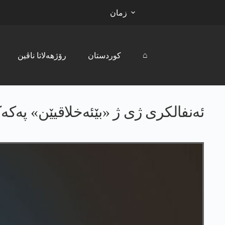
زمان
⌂
کوردستان
رۆژھەلاتا ناڤین
ئه‌نفالكری ژی ژ «بێئه‌خلاقیێن» په‌كه