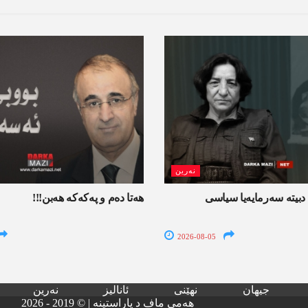
نەرین
دبیتە سه‌رمایه‌یا سیاسی
ھەتا دەم و پەکەکە ھەبن!!!
2026-08-05
جیھان
نھێنی
ئانالیز
نەرین
هەمی ماف د پاراستینە | © 2019 - 2026