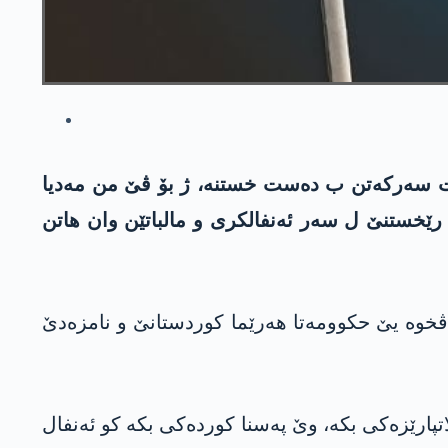
، ت سه‌ركه‌تن ب ده‌ست خستنه‌، ژ بۆ ڤێ من مه‌دیا
ن رێخستنێ ل سه‌ر ئه‌نفالكری و مالباتێن وان هاتن
اڤخوه‌ یێ حكوومه‌تا هه‌رێما كوردستانێ و نامزه‌دێ
ارێزه‌كی بكه‌، وێ په‌سنا كورده‌كی بكه‌ كو ئه‌نفال