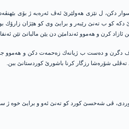
 سوار دكن، ل نێزى هه‌ولێرێ ئه‌ڤ ئه‌ره‌به‌ ژ بۆی بێهنڤه‌
دكه‌ كو ب ته‌نێ رێبه‌ر و برایێ وى كو هێژان زارۆك بوو
تێن ئازاد كرن و هه‌موو ئه‌ندامێن دن یێن مالباتێ تێن ئه‌نف
 دگرن و ده‌ست ب ژیانه‌ك زه‌حمه‌ت دكن و هه‌موو جورێ
ێ ته‌ڤلی شۆره‌شا رزگار كرنا باشورێ كوردستانێ ببن.
ى، ڤى شه‌خسێ كورد كو ته‌نێ ئه‌و و برایێ خوه‌ ژ ساخ ئ