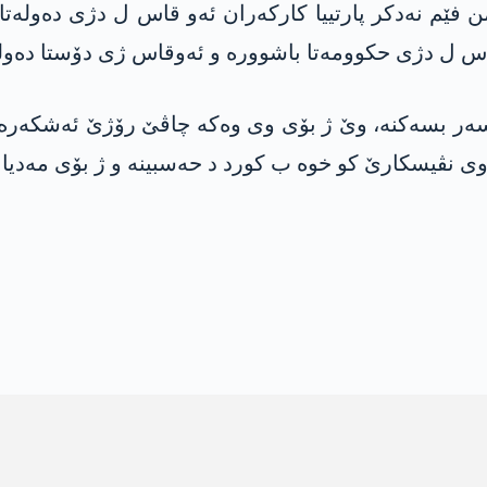
ن فێم نه‌دكر پارتییا كاركه‌ران ئه‌و قاس ل دژى ده‌وله‌ت
قاس ل دژى حكوومه‌تا باشووره‌ و ئه‌وقاس ژی دۆستا ده‌وله‌
سه‌ر بسه‌كنه‌، وێ ژ بۆی وی وه‌كه‌ چاڤێ رۆژێ ئه‌شكه‌ره‌
 ژ وی نڤیسكارێ كو خوه‌ ب كورد د حه‌سبینه‌ و ژ بۆی مه‌د