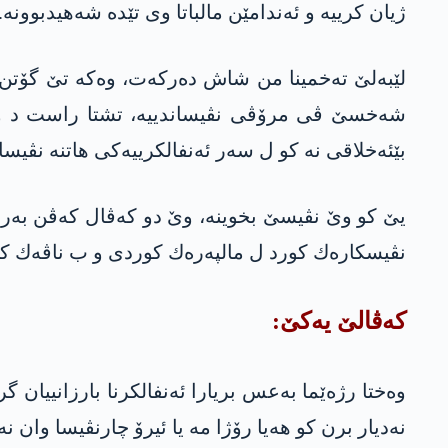
ژیان كرییه‌ و ئه‌ندامێن مالباتا وی تێده‌ شه‌هیدبوو
لێبه‌لێ ته‌خمینا من شاش ده‌ركه‌ت، وه‌كه‌ تێ گۆتن «
شه‌خسێ ڤى مرۆڤی نڤیساندییه‌، تشتا راست د وێ نڤی
بێئه‌خلاقی نه‌ كو ل سه‌ر ئه‌نفالكرییه‌كی هاتنه‌ نڤیسا
یێ كو وێ نڤیسێ بخوینه‌، وێ دو كه‌ڤال كه‌ڤن به‌ر چ
نڤیسكاره‌ك كورد ل مالپه‌ره‌ك كوردی و ب ناڤه‌ك ك
كه‌ڤالێ یه‌كێ:
وه‌ختا رژه‌ێما به‌عس بریارا ئه‌نفالكرنا بارزانییا
نه‌دیار برن كو هه‌یا رۆژا مه‌ یا ئیرۆ چارنڤیسا وان نه‌د