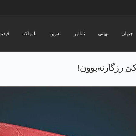
جیھان
نھێنی
ئانالیز
نەرین
نامیلکە
ڤیدیۆ
‌كێ رزگارنه‌بوون!