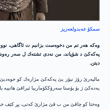
سمكۆ عه‌بدولعه‌زیز
وه‌كه‌ هه‌ر تم من دخوه‌ست بزانبم ت ئاگاهی، نووچه
په‌كه‌كێ د شۆپاند، من نه‌دی تشته‌ك ل سه‌ر ره‌وشا
دیتن.
مالپه‌رێ رۆژ نیۆز یێ په‌كه‌كێ مژاره‌ك كو خوه‌دیێ 
په‌ده‌كێ ژ بۆ پۆستا سه‌رۆككۆمارییا ئیراقێ هاتییه‌ پ
وه‌ختا كو چاڤێ من ب ڤێ مژارێ كه‌تی، پڕ كێف خوه‌ش ب