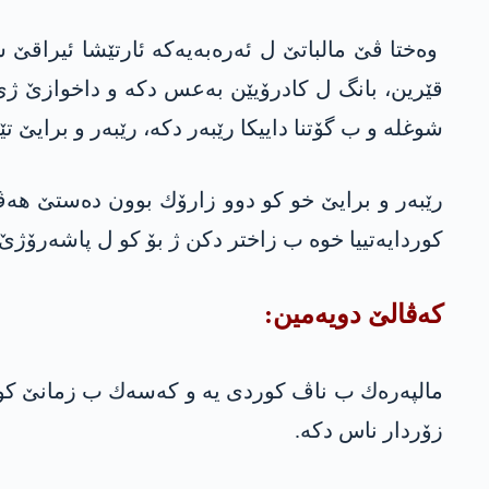
وه‌ختا ڤێ مالباتێ ل ئه‌ره‌به‌یه‌كه‌ ئارتێشا ئیراقێ
قێرین، بانگ ل كادرۆیێن به‌عس دكه‌ و داخوازێ ژێ 
شوغله‌ و ب گۆتنا داییكا رێبه‌ر دكه‌، رێبه‌ر و برایێ 
رێبه‌ر و برایێ خو كو دوو زارۆك بوون ده‌ستێ هه‌ڤ
كوردایه‌تییا خوه‌ ب زاختر دكن ژ بۆ كو ل پاشه‌رۆژ
كه‌ڤالێ دویه‌مین:
مالپه‌ره‌ك ب ناڤ كوردی یه‌ و كه‌سه‌ك ب زمانێ كورد
زۆردار ناس دكه‌.