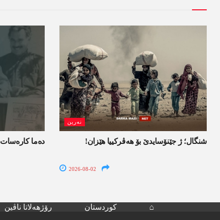
نەرین
شنگال؛ ژ جێنۆسایدێ بۆ هەڤرکییا هێزان!
ده‌ما کاره‌سات 
2026-08-02
⌂
کوردستان
رۆژھەلاتا ناڤین