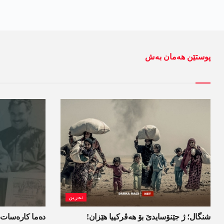
پوستێن ھەمان بەش
نەرین
شنگال؛ ژ جێنۆسایدێ بۆ هەڤرکییا هێزان!
ده‌ما کاره‌سات 