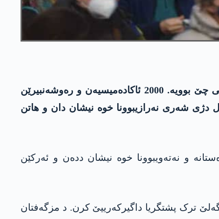
ل گۆری نووچەیان ل 44 باژارێن رووسیا ل دژی داگرکەرییا ئووکراینا خوەپێشاندن و چالاکیێن پرۆتەستۆیی چێ بوویە. 2000 ئاکادەمیسیەن و رەوشەنبیرێن
دژی شەری نەرازیبوونا خوە نیشان دان و ھاتن
انە و نەتەویبوونا خوە نیشان ددەن و ئەرکێن
ەلێ ترک پشتگریا داگیرکەرییێ کرن. د مزگەفتان