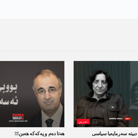
نەرین
دبیتە سه‌رمایه‌یا سیاسی
ھەتا دەم و پەکەکە ھەبن!!!