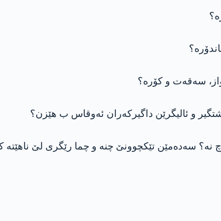
ە؟
ندۆرە؟
واز، سەقەت و کۆرە؟
تگیر و ئالیگرێن داگیرکەران ئەوقاس ب ھێزن؟
نە؟ سەدەمێن تێکچوونێ چنە و چما رێگری لێ ناهێتە 