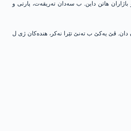
 باژاران ھاتن داین. ب سەدان تەریقەت، پارتی و
 دان. ڤێ یەکێ ب تەنێ تێرا نەکر، ھندەکان ژی ل