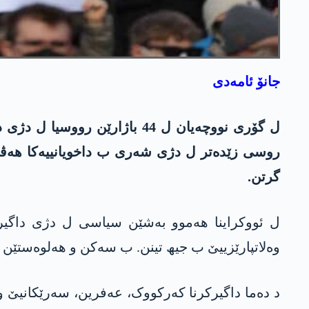
جانۆ ئامەدی
روسی زێدەتر ل دژی شەری ب داخویانییەکا ھەڤب
گرتن.
ل ئووکراینا ھەموو بەشێن سیاسی ل دژی داگیرک
وەلاتپارێزییێ ب جیھ تینن. ب سەکن و ھەلوەستێن خو
د دەما داگیرکرنا کەرکووک، عەفرین، سەرێکانیێ 