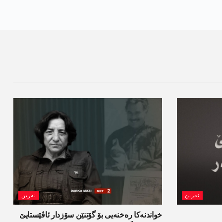
نەرین
نەرین
خواندنه‌كا رەخنەیی بۆ گۆتنێن سۆزدار ئاڤێستایێ