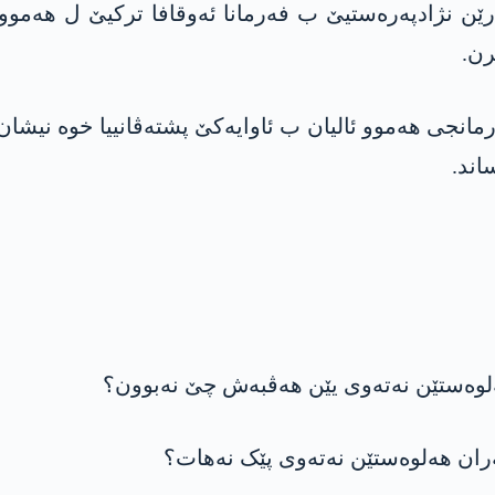
رێن نژادپەرەستیێ ب فەرمانا ئەوقافا ترکیێ ل ھەموو
رن.
نجی ھەموو ئالیان ب ئاوایەکێ پشتەڤانییا خوە نیشان
اند.
ەلوەستێن نەتەوی یێن ھەڤبەش چێ نەبوون؟
ران ھەلوەستێن نەتەوی پێک نەھات؟