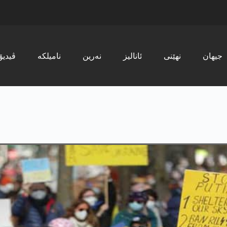
جیھان
نھێنی
ئانالیز
نەرین
نامیلکە
ڤیدیۆ