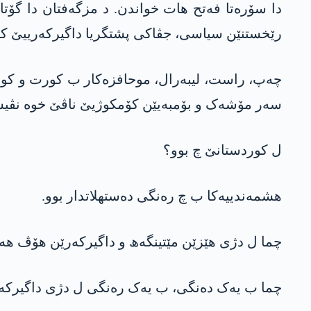
دا سۆرەتا فەتح ھات خواندن. د مزگەفتان دا گۆتا
رێخستنێن سیاسی، جڤاکی پشتگریا داگیرکەرییێ ک
چەپ، راست، لیبەرال، موحافزەکار ب کورت و کورما
سەر مۆشەک و بۆمبەیێن کۆمکوژیێ ناڤێ خوە نڤیس
ل کوردستانێ چ بوو؟
ھشمەندییەکا ب چ رەنگی دەستھلاتدار بوو.
چما ل دژی ھێزێن مێتینگەھ و داگیرکەرێن ھۆڤ ھ
چما ب یەک دەنگی، ب یەک رەنگی ل دژی داگیرکە