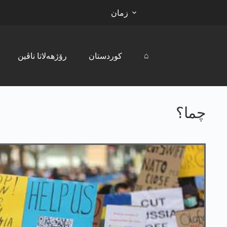
زمان
⌂
کوردستان
رۆژھەلاتا ناڤین
چما؟