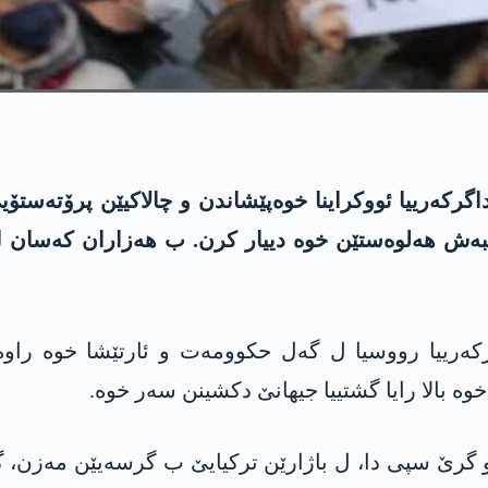
ەش ھەلوەستێن خوە دییار کرن. ب ھەزاران کەسان ل 
ەرییا رووسیا ل گەل حکوومەت و ئارتێشا خوە راوەست
ە بالا رایا گشتییا جیھانێ دکشینن سەر خوە.
و گرێ سپی دا، ل باژارێن ترکیایێ ب گرسەیێن مەزن، گ