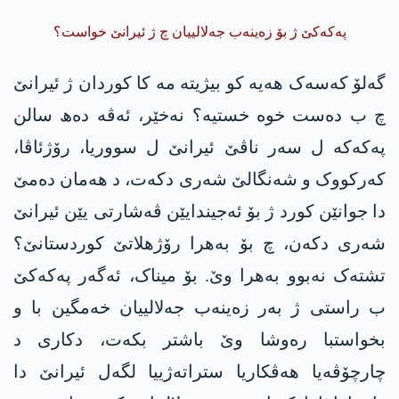
پەکەکێ ژ بۆ زەینەب جەلالییان چ ژ ئیرانێ خواست؟
گەلۆ کەسەک ھەیە کو بیژیتە مە کا کوردان ژ ئیرانێ
چ ب دەست خوە خستیە؟ نەخێر، ئەڤە دەھ سالن
پەکەکە ل سەر ناڤێ ئیرانێ ل سووریا، رۆژئاڤا،
کەرکووک و شەنگالێ شەری دکەت، د ھەمان دەمێ
دا جوانێن کورد ژ بۆ ئەجیندایێن ڤەشارتی یێن ئیرانێ
شەری دکەن، چ بۆ بەھرا رۆژھلاتێ کوردستانێ؟
تشتەک نەبوو بەهرا وێ. بۆ میناک، ئەگەر پەکەکێ
ب راستی ژ بەر زەینەب جەلالییان خەمگین با و
بخواستبا رەوشا وێ باشتر بکەت، دکاری د
چارچۆڤەیا ھەڤکاریا ستراتەژییا لگەل ئیرانێ دا