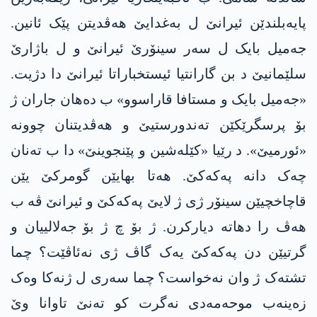
پایەبلندێن ئیرانێ ل بەغدایێ ھەڤدیتن پێک ئانین.
جەمیل بایک ل سەر سینۆرێ ئیرانێ و ل باژارێ
سلێمانیێ د بن گارانتیا ئیستخباراتا ئیرانێ دا دژیت.
«جەمیل بایک و مستافا قاراسوو» ب دەھان جاران ژ
بۆ پرسگرێکێن تەندورستیێ و ھەڤدیتنان چوونە
«ئورمیێ». د رێیا «کێلەشین و پێنجوینێ» دا ب تەنان
چەک دانە پەکەکێ. ھەتا بھایێن گومرکێ یێن
قاچاخچیێن سینۆر ژی ژ لایێ پەکەکێ و ئیرانێ ڤە ب
ھەڤ را دھاتە دیارکرن. ژ بۆ چ ژ بۆ جەلالییان و
گرتیێن دن پەکەکێ یەک گاڤ ژی نەئاڤێت؟ چما
تشتەک ژ وان نەخواست؟ چما سەری ل ژنەکا وەک
زەینەب موحەمەدی نەگرت کو تەنێ تاوانا وێ