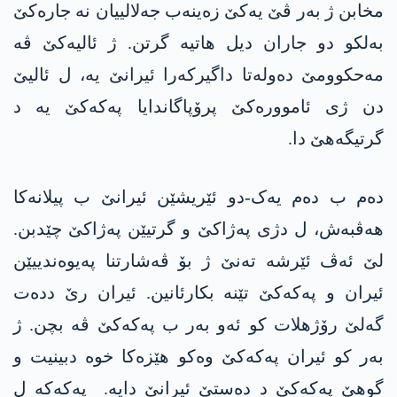
مخابن ژ بەر ڤێ یەکێ زەینەب جەلالییان نە جارەکێ
بەلکو دو جاران دیل هاتیە گرتن. ژ ئالیەکێ ڤە
مەحکوومێ دەولەتا داگیرکەرا ئیرانێ یە، ل ئالیێ
دن ژی ئاموورەکێ پرۆپاگاندایا پەکەکێ یە د
گرتیگەھێ دا.
دەم ب دەم یەک-دو ئێریشێن ئیرانێ ب پیلانەکا
ھەڤبەش، ل دژی پەژاکێ و گرتیێن پەژاکێ چێدبن.
لێ ئەڤ ئێرشە تەنێ ژ بۆ ڤەشارتنا پەیوەندییێن
ئیران و پەکەکێ تێنە بکارئانین. ئیران رێ ددەت
گەلێ رۆژھلات کو ئەو بەر ب پەکەکێ ڤە بچن. ژ
بەر کو ئیران پەکەکێ وەکو ھێزەکا خوە دبینیت و
گوھێ پەکەکێ د دەستێ ئیرانێ دایە. پەکەکە ل