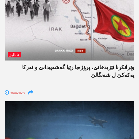
ئانالیز
وێرانکرنا ئێزیدخانێ، پرۆژەیا رێیا گەشەپیدانێ و ئەرکا
پەکەکێ ل شەنگالێ
2026-08-05