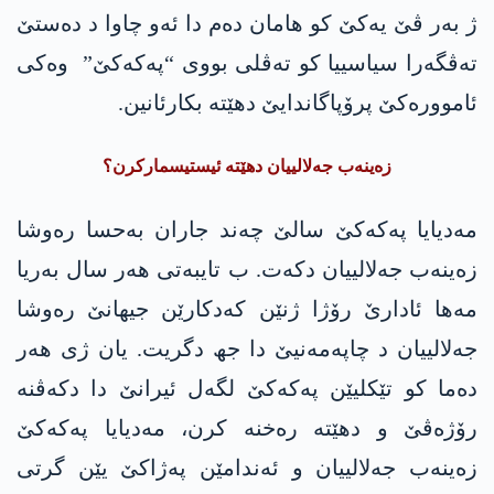
ژ بەر ڤێ یەکێ کو ھامان دەم دا ئەو چاوا د دەستێ
تەڤگەرا سیاسییا کو تەڤلی بووی “پەکەکێ” وەکی
ئاموورەکێ پرۆپاگاندایێ دھێتە بکارئانین.
زەینەب جەلالییان دهێتە ئیستیسمارکرن؟
مەدیایا پەکەکێ سالێ چەند جاران بەحسا رەوشا
زەینەب جەلالییان دکەت. ب تایبەتی ھەر سال بەریا
مەھا ئادارێ رۆژا ژنێن کەدکارێن جیھانێ رەوشا
جەلالییان د چاپەمەنیێ دا جھ دگریت. یان ژی ھەر
دەما کو تێکلیێن پەکەکێ لگەل ئیرانێ دا دکەڤنە
رۆژەڤێ و دهێتە رەخنە کرن، مەدیایا پەکەکێ
زەینەب جەلالییان و ئەندامێن پەژاکێ یێن گرتی