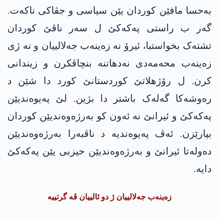
بەحسا مافێن کوردان یێن سیاسی و جڤاکی ناکەت.
گەر ب راستی پەکەکێ ل سەر ناڤێ کوردان
تشتەک بخواستبا، ئیرۆ نە زەینەب جەلالییان و نە ژی
زەینەب محەمەدی نەدھاتنە بنچاڤکرن و زیندانی
کرن. ل رۆژھلاتێ کوردستانێ کورد دا شێن د
رەوشەکا گەلەک باشتر دا بژین. لێ پەیوەندیێن
پەکەکێ و ئیرانێ نە ئەون کو بەرژەوەندیێن کوردان
بپارێزن. ئەڤ پەیوەندیە د ناڤبەرا بەرژەوەندیێن
دەولەتا ئیرانێ و بەرژەوەندیێن حیزبی یێن پەکەکێ
دایە.
زەینەب جەلالییان ژ دو ئالییان ڤە گرتییە