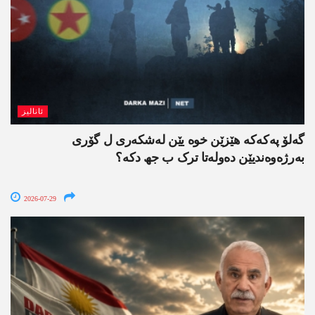
ئانالیز
گەلۆ پەکەکە ھێزێن خوە یێن لەشکەری ل گۆری
بەرژەوەندیێن دەولەتا ترک ب جھ دکە؟
2026-07-29