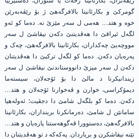
رێڤەبران، بکارئانینا رحەت یا سنۆران، دەستیرییا
گومرکێ و بکارئانینا بالافرگەھێ ژ بۆ رێڤەبەرێن
خوە و ھتد… ھەمی ل سەر مێزێ نە. دەما کو ئەو
لگەل ئیراقێ دا ھەڤدیتنێ دکەن نیقاشێ ل سەر
مووچەیێ چەکداران، بکارئانینا بالافرگەھێ، چەک و
پەرەیان دکەن. دەما کو لگەل ترکیێ دا ھەڤدیتنان
دکەن ل سەر میزێ دانووستاندنێ نیقاشێ ل سەر
زیندانیکرنا د مالێ دا بۆ ئۆجەلان، سیستەما
دیمۆکراسی، خوارن و ڤەخوارنا ئۆجەلان و ھتد…
دکەن. دەما کو بلگەل شامێ دا دجڤیت؛ ئەولەھیا
سامانێن ل شامێ، دەرمانکرنا برینداران، بکارئانینا
بالافرگەھێ، دەستوورا ڤەگوھەستنا پارەیان و ھتد…
تێنە نیقاشکرن و بریاردان. پەکەکە د تو ھەڤدیتنان دا