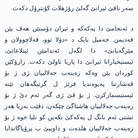
سەر ناڤێ ئیرانێ گەلێ رۆژھلات کۆنترۆل دکەت.
د ئەنجامێ دا پەکەکە و ئیران دۆستێن ھەڤ یێن
قەدیمن. جەمیل بایک د «دۆلا توو، قەلاچوولان و
مێرگەپانێ» دا لگەل ئەندامێن ئیتلاعاتێ،
ئیستیخباراتا ئیرانێ دا یاریا تاولێ دکەت. زارۆکێن
کوردان یێن وەکە زەینەب جەلالییان ژی ژ بۆ
ڤەشارتنا پەیوەندیا قرێژ ل گرتیگەھان تێنە
ئیستیسمارکرن. ژ بۆ ڤێ ژی گەر ئەم دێ ژ بۆ
زەینەب جەلالییان هاشتاگێ چێکەن، دڤێت بەریا ھەر
تشتی ئەم بانگ ل پەکەکێ بکەین کو تلیا خوە ژ بۆ
زەینەب جەلالییان ھلدەت و داوییێ ب پرۆپاگاندایا