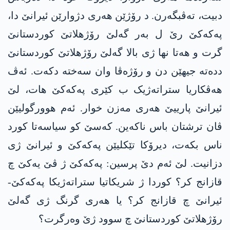
دبیت، تەڤبگەرن. د رۆژێن ھەری دژوارێن ئیرانێ دا،
پەکەکێ رێ ل بەر گەلێ رۆژھلاتێ کوردستانێ
گرت و ھەتا نھا ژی بالا گەلێ رۆژھلاتێ کوردستانێ
ددەتە جیھێن دن و رۆژەڤا وان سەختە دکەت. ئەڤ
ھەڤکاریا ستراتەژیک ب کێری پەکەکێ ھات، لێ
ئیرانێ پارییێ ھەری مەزن خوار. ئەم ھوورگولیێن
ڤان ترشتان باس ناکەین. کەسێ کو سیاسەتا کورد
ناس بکەت، دیرۆکا تێکلیێن پەکەکێ و ئیرانێ ژی
دزانیت. لێ ئەم دێ پرسین: پەکەکێ ژ ڤێ یەکێ چ
قازانج کر؟ کوردا ژ شریکاتیا ستراتەژیکا پەکەکێ-
ئیرانێ چ قازانج کر؟ یا ھەری گرنگ ژی گەلێ
رۆژھلاتێ کوردستانێ چ سوود ژێ وەرگرت؟