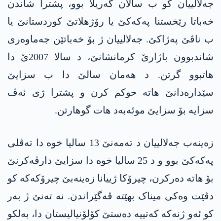
جەلالییان کو ب سالان گەریلا بوو، پشترا شاندن
خەباتا رێخستنا پەکەکێ یا رۆژھلاتێ کوردستانێ یا
ب ناڤێ پەژاکێ. جەلالییان ژ بۆ خەباتێن جەماوەری
شاندبوون باژارێ کرمانشانێ، د سالا 2007ێ دا
ھاتبوو گرتن. د ھەمان سالێ دا ب سزایێ
سێدارەدانێ ھاتە حوکم کرن و پشترا ژی ئەڤ
سزایە بۆ سزایێ موئەبەد ھات گوھارتن.
زەینەب جەلالییان د تەمەنێ 13 سالیا خوە دا تەڤلی
پەکەکێ بوو و د 25 سالیا خوە دا سزایێ دارڤەکرنێ
بۆ هاتە دەرکرن، چیرۆکا ژییانا زەینەبێ چیرۆکەکە کو
دڤێت وەکی میناک بهێتە ڤەگێراندن. نە تەنێ ژ بەر
کو ئەو ژنەکە کەتییە دەستێ کۆلۆنیالیستان دا، بەلکو