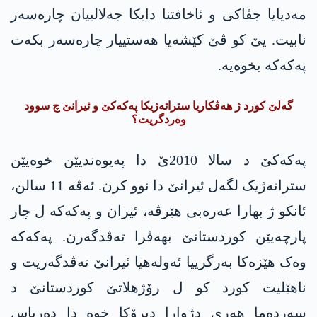
مەدیایا جڤاکی و ئاخافتنا دایکا جەلالییان چارەسەر
نابیت. یێ کو ڤێ کێشەیا ھەستییار چارەسەر بکەت
پەکەکە بخوەیە.
گەلێ کورد ژ ھەڤکاریا ستراتەژیکا پەکەکێ و ئیرانێ چ سوود
وەردگریت؟
پەکەکێ د سالا 2010ێ دا پەیوەندیێن خوەیێن
ستراتەژیک لگەل ئیرانێ دا نوو کرن. ئەڤە 11 سالن،
ئانکو ژ بھارا عەرەبی ‌‌هێرڤە، ئیران و پەکەکە ل چار
پارچەیێن کوردستانێ بھەڤرا تەڤدگەرن. پەکەکە
وەک ھێزەکا بەرگرییا ئەولەھیا ئیرانێ تەڤدگەریت و
ناھێلیت کورد کو ل رۆژھلاتێ کوردستانێ د
سەردەما ھەری دژوارا دیرۆکا خوە دا دەرباس