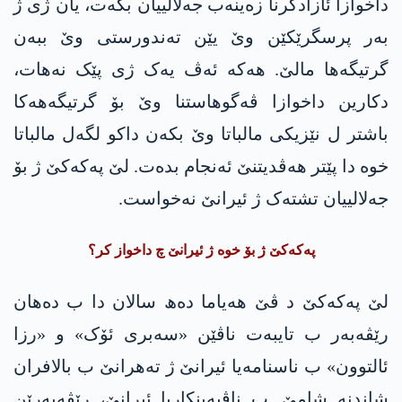
داخوازا ئازادکرنا زەینەب جەلالییان بکەت، یان ژی ژ
بەر پرسگرێکێن وێ یێن تەندورستی وێ ببەن
گرتیگەھا مالێ. ھەکە ئەڤ یەک ژی پێک نەھات،
دکارین داخوازا ڤەگوهاستنا وێ بۆ گرتیگەھەکا
باشتر ل نێزیکی مالباتا وێ بکەن داکو لگەل مالباتا
خوە دا پێتر ھەڤدیتنێ ئەنجام بدەت. لێ پەکەکێ ژ بۆ
جەلالییان تشتەک ژ ئیرانێ نەخواست.
پەکەکێ ژ بۆ خوە ژ ئیرانێ چ داخواز کر؟
لێ پەکەکێ د ڤێ ھەیاما دەھ سالان دا ب دەھان
رێڤەبەر ب تایبەت ناڤێن «سەبری ئۆک» و «رزا
ئالتوون» ب ناسنامەیا ئیرانێ ژ تەھرانێ ب بالافران
شاندنە شامێ. ب ناڤبەینکاریا ئیرانێ، رێڤەبەرێن