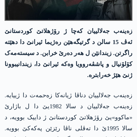
زەینەب جەلالییان کەچا ژ رۆژھلاتێ کوردستانێ
ئەڤ 15 سالن د گرتیگەھێن رەژیما ئیرانێ دا دهێتە
راگرتن. زیندانێن ل ھەر دەرێ خرابن. د سیستەمەک
کۆلۆنیال و پاشڤەروویا وەکە ئیرانێ دا، زیندانیبوونا
ژنێ ھێژ خەرابترە.
زەینەب جەلالییان دناڤا ژیانەکا زەحمەت دا ژییایە.
زەینەب جەلالییان د سالا 1982یێ دا ل باژارێ
«ماکوو»یێ رۆژھلاتێ کوردستانێ ژ داییک بوویە، د
سالا 1995ێ دا تەڤلی ناڤا رێزێن پەکەکێ بوویە.