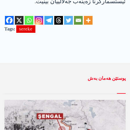
ئیستسمارکرنا زەینەب جەلالییان بینیت.
Tags:
sereke
پوستێن ھەمان بەش