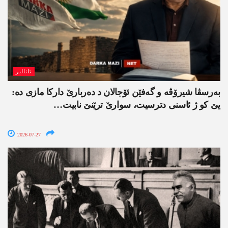
ئانالیز
بەرسڤا شیرۆڤە و گەفێن ئۆجالان د دەربارێ دارکا مازی دە:
یێ کو ژ ئاسنی دترسیت، سوارێ ترێنێ نابیت…
2026-07-27