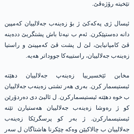
تێخیتە رۆژەڤێ.
ئیسال ژی پەکەکێ ژ بۆ زەینەب جەلالییان کەمپین
دانە دەستپێکرن. ئەم ب نیەتا باش پشتگریێ ددەینە
ڤێ کامپانیایێ، لێ ل پشت ڤێ کەمپینێ و راستیا
زەینەب جەلالییان، راستییەکا جووداتر ھەیە.
مخابن ئێخسیرییا زەینەپ جەلالییان دهێتە
ئیستیسمار کرن. بەری هەر تشتی زەینەب جەلالییان
ب خوە دهێتە ئیستیسمارکرن. ل ئالیێ دی دەردۆرێن
کو ژ رەوشا زەینەب جەلالییان ھەستیارن تێنە
ئیستیسمارکرن. ژ بەر کو پرسگرێکا زەینەب
جەلالییان ب چالاکیێن وەکە چێکرنا هاشتاگان ل سەر