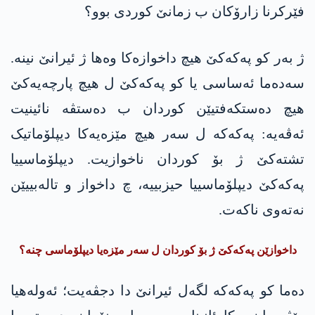
فێرکرنا زارۆکان ب زمانێ کوردی بوو؟
ژ بەر کو پەکەکێ هیچ داخوازەکا وەھا ژ ئیرانێ نینە.
سەدەما ئەساسی یا کو پەکەکێ ل هیچ پارچەیەکێ
هیچ دەستکەفتیێن کوردان ب دەستڤە نائینیت
ئەڤەیە: پەکەکە ل سەر هیچ مێزەیەکا دیپلۆماتیک
تشتەکێ ژ بۆ کوردان ناخوازیت. دیپلۆماسییا
پەکەکێ دیپلۆماسییا حیزبییە، چ داخواز و تالەبییێن
نەتەوی ناکەت.
داخوازێن پەکەکێ ژ بۆ کوردان ل سەر مێزەیا دیپلۆماسی چنە؟
دەما کو پەکەکە لگەل ئیرانێ دا دجڤەیت؛ ئەولەھیا