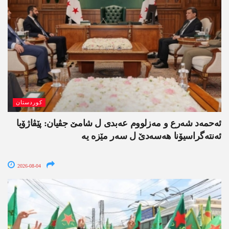
کوردستان
ئەحمەد شەرع و مەزلووم عەبدی ل شامێ جڤیان: پێڤاژۆیا
ئەنتەگراسیۆنا ھەسەدێ ل سەر مێزە یە
2026-08-04