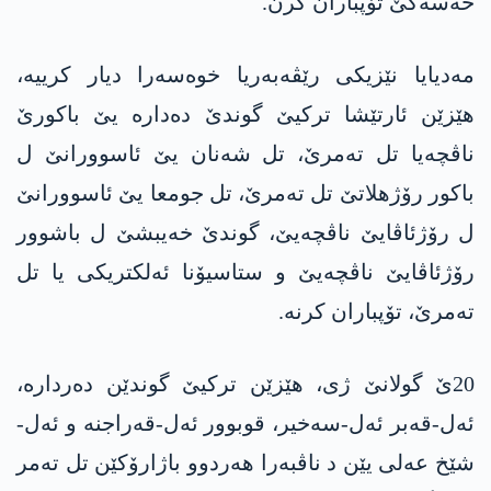
حەسەکێ تۆپباران کرن.
مەدیایا نێزیکی رێڤەبەریا خوەسەرا دیار كرییه‌،
هێزێن ئارتێشا ترکیێ گوندێ ده‌داره‌ یێ باکورێ
ناڤچەیا تل تەمرێ، تل شەنان یێ ئاسوورانێ ل
باکور رۆژهلاتێ تل تەمرێ، تل جومعا یێ ئاسوورانێ
ل رۆژئاڤایێ ناڤچەیێ، گوندێ خەیبشێ ل باشوور
رۆژئاڤایێ ناڤچەیێ و ستاسیۆنا ئەلکتریکی یا تل
تەمرێ، تۆپباران كرنه‌.
20ێ گولانێ ژی، هێزێن ترکیێ گوندێن دەردارە،
ئەل-قەبر ئەل-سەخیر، قوبوور ئەل-قەراجنە و ئەل-
شێخ عەلی یێن د ناڤبەرا هەردوو باژارۆکێن تل تەمر