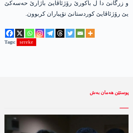
و زرگانێ دا ل باکورێ رۆژئاڤایێ باژارێ حه‌سه‌كێ
یێ رۆژئاڤایێ کوردستانێ تۆپباران کربوون.
Tags:
sereke
پوستێن ھەمان بەش