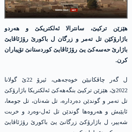
هێزێن ترکیێ، سانترالا ئەلکتریکێ و هەردو
باژارۆکێن تل تەمر و زرگان ل باکورێ رۆژئاڤایێ
باژارێ حه‌سه‌كێ یێ رۆژئاڤایێ کوردستانێ تۆپباران
کرن.
ل گەر چاڤکانیێن خوەجەهی، ئیرۆ 22ێ گولانا
2022ێ، هێزێن ترکیێ بنگەهەکێ ئەلکتریکا باژارۆکێ
تل تەمر و گوندێن دەردارە، تل شەنان، تل جومعا،
ئایێبش و هەروه‌ها گوندێن تل ئەل-وەرد و خربت
شەییر، ل باژارۆکێ زرگانێ یێ باکورێ رۆژئاڤایێ