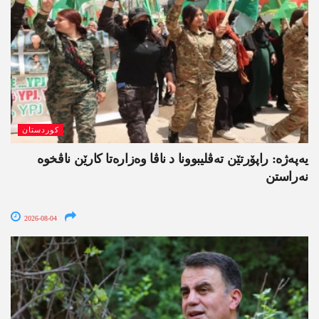
کوردستان
یەپەژە: راپۆرتێن تەڤلیبوونا د ناڤا وەزارەتا کارێن ناڤخوە
نەراستن
2026-08-04