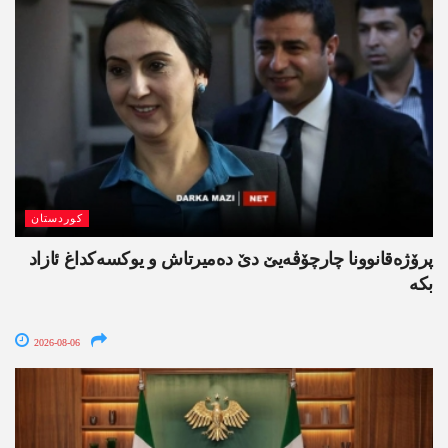
کوردستان
پرۆژەقانوونا چارچۆڤەیێ دێ دەمیرتاش و یوکسەکداغ ئازاد
بکە
2026-08-06