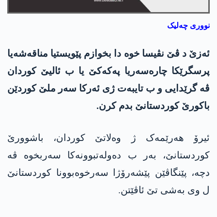
نووری چەلیک
ئەزێ د ڤێ نڤیسا خوە دا بخوازم پێویستیا مناقەشەیا
پرسگرێکا چارەسەریا پەکەکێ یا ب ئالیێ کوردان
ڤە گرێدایی و ب تایبەت ژی ئەرکا سەر ملێ کوردێن
باکورێ کوردستانێ بدم کرن.
ئیرۆ ھەرێمەک ژ وەلاتێ کوردان، باشوورێ
کوردستانێ، بەر ب دەولەتبوونەکا سەربخوە ڤە
دچە، پێنگاڤێن پێشەرۆژا سەرخوەبوونا کوردستانێ
ل وی بەشی تێ ئاڤێتن.