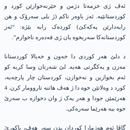
ئەڤ ژی خزمەتا دژمن و خێرنەخوازێن کورد و
کوردستانێیە. ئەز باوەر ناکم (ژ بلی سەرۆک و ھن
رایەدارێن پەکەکێ) کوردەک رابە بێژە: “ئەز
کوردستانەکا سەربخوە یان ژی فەدەرە ناخوازم”.
د دلێ ھەر کوردی دا خەون و خەیالا کوردستانا
مەزن و یەکگرتی ھەیە. لێ شەرتان وسا کریە کو
ئەم بخوازین و نەخوازن، کوردستان چار پارچەیە،
کورد د وەلاتێن خوە دا ژ ھەڤ ھاتنە تاروومار کرن. 4
ھەرێمێن جودا و ھەر یەک ژ وان دخوازە ب سەرێ
خوە ببە ھەرێما سەرەکی.
گاڤا ئەم ھەژمارا کوردان بدن سەر ھەڤ، باکورێ