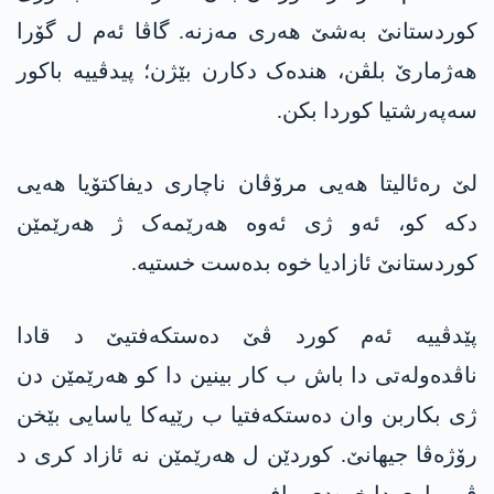
کوردستانێ بەشێ ھەری مەزنە. گاڤا ئەم ل گۆرا
ھەژمارێ بلڤن، ھندەک دکارن بێژن؛ پیدڤییە باکور
سەپەرشتیا کوردا بکن.
لێ رەئالیتا ھەیی مرۆڤان ناچاری دیفاکتۆیا ھەیی
دکە کو، ئەو ژی ئەوە ھەرێمەک ژ ھەرێمێن
کوردستانێ ئازادیا خوە بدەست خستیە.
پێدڤییە ئەم کورد ڤێ دەستکەفتیێ د قادا
ناڤدەولەتی دا باش ب کار بینین دا کو ھەرێمێن دن
ژی بکاربن وان دەستکەفتیا ب رێیەکا یاسایی بێخن
رۆژەڤا جیھانێ. کوردێن ل ھەرێمێن نە ئازاد کری د