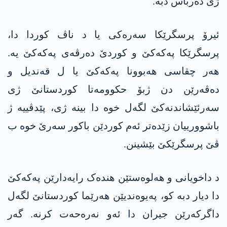
ژی دەرباس دبە.
ئیرۆ پرسگرێکا سەرەکی یا د ناڤ کوردا دا،
پرسگرێکا پەکەکێ و کوردێ دەرڤەی پەکەکێ یە.
ھەر چقاسی ھەبوونا پەکەکێ یا ل قەندیل و
دەڤەرێن دن ژبۆ حکوومەتا کوردستانێ ژی
سەرئێشاندنەکێ لگەل خوە دا بینە ژی، پێدڤییە ژ
باشوورییان زێدەتر ئەم کوردێن باکور سەرێ خوە ب
ڤێ پرسگرێکێ بێشینن.
د داخویانی و ھەلوەستێن ھندەک رایەدارێن پەکەکێ
دا دیار دبە کو، پەیوەندیێن ھەرێما کوردستانێ لگەل
داگرکەرێن جیران دا ئەو نەرەحەت کرنە. گەر