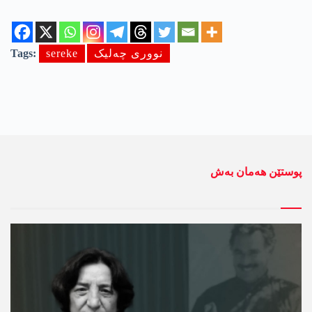
نووری چەلیک
sereke
Tags:
پوستێن ھەمان بەش