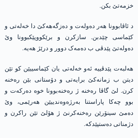
خزمەتێ بکن.
د ئاڤابوونا ھەر دەولەت و دەزگەھەکێ دا خەلەتی و
کێماسی چێدبن. سازکرن و برێکووپێکبوونا وێ
دەولەتێ پێدڤی ب دەمەک دوور و درێژ ھەیە.
ھەلبەت پێدڤییە ئەو خەلەتی یان کێماسییێن کو تێن
دیتن ب زمانەکێ برایەتی و دۆستانی بێن رەخنە
کرن. لێ گاڤا رەخنە ژ رەخنەبوونا خوە دەرکەت و
بوو چەکا پاراستنا بەرژەوەندییێن ھەرێمی، وێ
دەمێ سینۆرێن رەخنەکرنێ ژ ھۆلێ تێن راکرن و
دژمناتی دەستپێدکە.