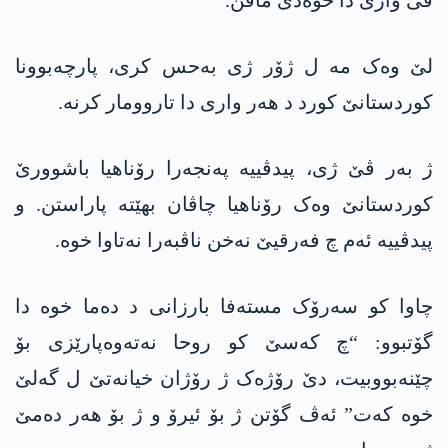
ڤی واری دا خوەدی مافن.
لێ وەک مە ل ژۆر ژی بەحس کری، پارچەبوونا
کوردستانێ کورد د ھەر واری دا تاروومار کرنە.
ژ بەر ڤێ ژی، پیدڤییە پەنجەرا رۆناھیا باشوورێ
کوردستانێ وەک رۆناھیا چاڤان بهێتە پاراستن. و
پیدڤییە ئەم چ فەرقیێ نەخن ناڤبەرا نەتاوا خوە.
چاوا کو سەرۆک مستەفا بارزانی د دەما خوە دا
گۆتبوو: “چ کەسێ کو روحا نەتەوەپارێزی بۆ
چێنەبووبیت، دێ رۆژەک ژ رۆژان خیانەتێ ل گەلێ
خوە کەت” ئەڤ گۆتن ژ بۆ ئیرۆ و ژ بۆ ھەر دەمێ