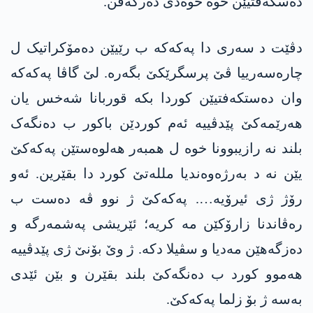
دەسکەفتیێن خوە خوەدی دەرکەڤن.
دڤێت د سەری دا پەکەکە ب رێیێن دەمۆکراتیک ل
چارەسەرییا ڤێ پرسگرێکێ بگەرە. لێ گاڤا پەکەکە
وان دەستکەفتیێن کوردا بکە قوربانا شەخس یان
ھەرێمەکێ پێدڤییە ئەم کوردێن باکور ب دەنگەک
بلند نە رازیبوونا خوە ل ھمبەر ھەلوەستێن پەکەکێ
یێن نە د بەرژەوەندیا مللەتێ کورد دا بقێرین. ئەو
رۆژ ژی ئیرۆیە…. پەکەکێ ژ نوو ڤە دەست ب
رەڤاندنا زارۆکێن مە کریە؛ ئێریشی پەشمەرگە و
دەزگەھێن مەدیا و سڤیلا دکە. ژ وێ بۆنێ ژی پێدڤییە
هەموو کورد ب دەنگەکێ بلند بقێرن و بێن ئێدی
بەسە ژ بۆ زلما پەکەکێ.