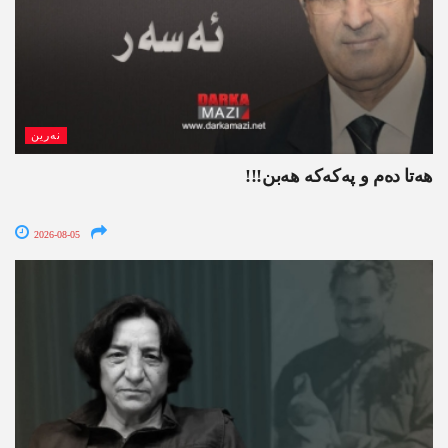
نەرین
ھەتا دەم و پەکەکە ھەبن!!!
2026-08-05