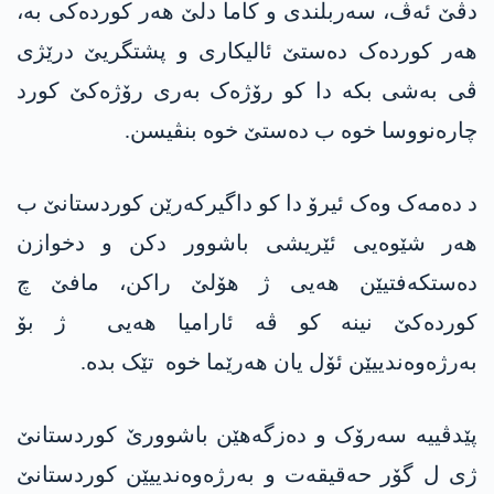
دڤێ ئەڤ، سەربلندی و کاما دلێ ھەر کوردەکی بە،
ھەر کوردەک دەستێ ئالیکاری و پشتگریێ درێژی
ڤی بەشی بکە دا کو رۆژەک بەری رۆژەکێ کورد
چارەنووسا خوە ب دەستێ خوە بنڤیسن.
د دەمەک وەک ئیرۆ دا کو داگیرکەرێن کوردستانێ ب
ھەر شێوەیی ئێریشی باشوور دکن و دخوازن
دەستکەفتیێن ھەیی ژ ھۆلێ راکن، مافێ چ
کوردەکێ نینە کو ڤە ئارامیا ھەیی ژ بۆ
بەرژەوەندییێن ئۆل یان ھەرێما خوە تێک بدە.
پێدڤییە سەرۆک و دەزگەھێن باشوورێ کوردستانێ
ژی ل گۆر حەقیقەت و بەرژەوەندییێن کوردستانێ