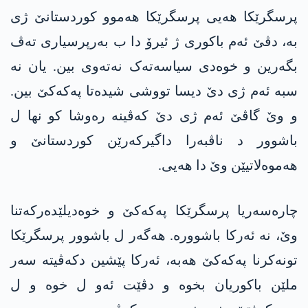
پرسگرێکا ھەیی پرسگرێکا هەموو کوردستانێ ژی
بە، دڤێ ئەم باکوری ژ ئیرۆ دا ب بەرپرسیاری تەڤ
بگەرین و خوەدی سیاسەتەک نەتەوی بین. یان نە
سبە ئەم ژی دێ دیسا تووشی شیدەتا پەکەکێ بین.
و وێ گاڤێ ئەم ژی دێ کەڤینە رەوشا کو نھا ل
باشوور د ناڤبەرا داگیرکەرێن کوردستانێ و
ھەموەلاتیێن وێ دا ھەیی.
چارەسەریا پرسگرێکا پەکەکێ و خوەدیلێدەرکەتنا
وێ، نە ئەرکا باشوورە. ھەگەر ل باشوور پرسگرێکا
تونەکرنا پەکەکێ ھەبە، ئەرکا پێشین دکەڤیتە سەر
ملێن باکوریان بخوە و دڤێت ئەو ل خوە و ل