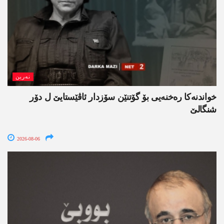
نەرین
خواندنه‌كا رەخنەیی بۆ گۆتنێن سۆزدار ئاڤێستایێ ل دۆر
شنگالێ
2026-08-06