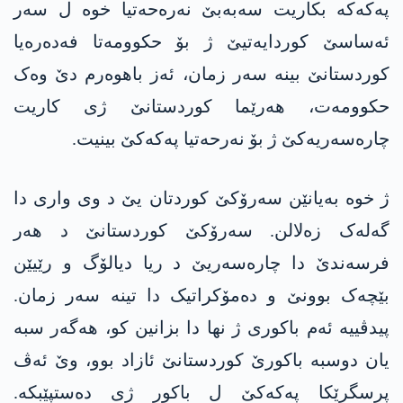
پەکەکە بکاریت سەبەبێ نەرەحەتیا خوە ل سەر
ئەساسێ کوردایەتیێ ژ بۆ حکوومەتا فەدەرەیا
کوردستانێ بینە سەر زمان، ئەز باھوەرم دێ وەک
حکوومەت، ھەرێما کوردستانێ ژی کاریت
چارەسەریەکێ ژ بۆ نەرحەتیا پەکەکێ بینیت.
ژ خوە بەیانێن سەرۆکێ کوردتان یێ د وی واری دا
گەلەک زەلالن. سەرۆکێ کوردستانێ د ھەر
فرسەندێ دا چارەسەریێ د ریا دیالۆگ و رێیێن
بێچەک بوونێ و دەمۆکراتیک دا تینە سەر زمان.
پیدڤییە ئەم باکوری ژ نھا دا بزانین کو، ھەگەر سبە
یان دوسبە باکورێ کوردستانێ ئازاد بوو، وێ ئەڤ
پرسگرێکا پەکەکێ ل باکور ژی دەستپێبکە.