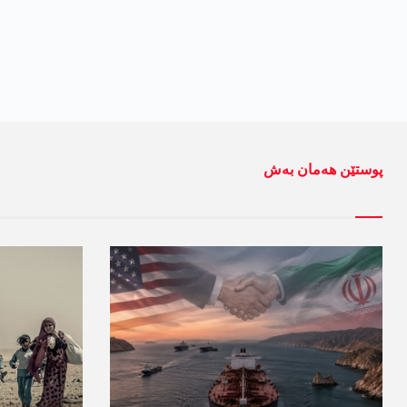
پوستێن ھەمان بەش