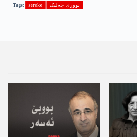
نووری چەلیک
sereke
Tags: