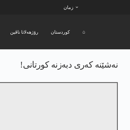
زمان
⌂
کوردستان
رۆژھەلاتا ناڤین
نەشێنە کەری دبەزنە کورتانی!