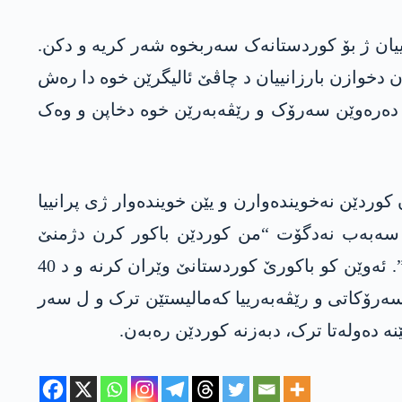
ییان ژ بۆ کوردستانەک سەربخوە شەر کریە و دکن.
دن دخوازن بارزانییان د چاڤێ ئالیگرێن خوە دا رەش
 ب دەرەوێن سەرۆک و رێڤەبەرێن خوە دخاپن و وەک
 کوردێن نەخویندەوارن و یێن خویندەوار ژی پرانییا
 سەبەب نەدگۆت “من کوردێن باکور کرن دژمنێ
بارزانییان “. وەلحاسلێ کەلام، باپیرێن مە بێی سەبەب نەگۆتنە “فلانکەس نەشێتە کەری، دبەزیتە کورتانی”. ئەوێن کو باکورێ کوردستانێ وێران کرنە و د 40
سەرۆکاتی و رێڤەبەرییا کەمالیستێن ترک و ل سەر
ە دەولەتا ترک، دبەزنە کوردێن رەبەن.