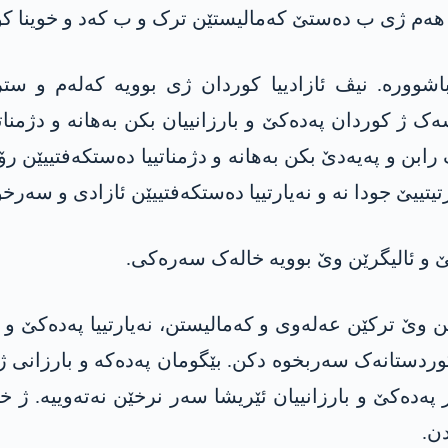
. ھەم ژی ب دەستێ کەمالیستێن ترک و ب کەد و خوینا کو
شوورە. نیڤ ئازادییا کوردان ژی بوویە کەلەم و ستر
ک ژ کوردان پەدەکێ و بارزانییان بکن بەهانە و دژمنا
رابن و پەیەدێ بکن بەهانە و دژمناتییا دەستکەفتییێن 
یتییێ جودا نە و نەیارتییا دەستکەفتییێن ئازادی و سەرخ
ەکێ و ئالیگرێن وێ بوویە خالەک سەرەکی.
وێ ترکێن عەلەوی و کەمالیستن، نەیارتییا پەدەکێ و با
کوردستانەک سەربخوە دکن. بێگومان پەدەکە و بارزانی ژ بۆ
پەدەکێ و بارزانییان ئێریشا سەر نرخێن نەتەوییە. ژ خو
ن.