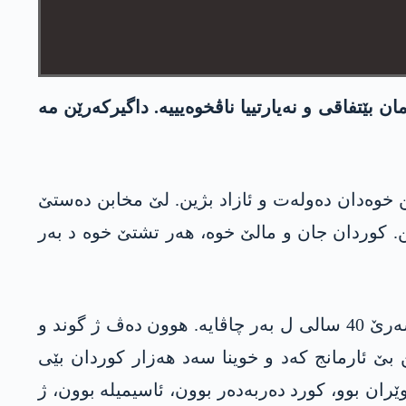
بێتفاقی و نەیارتییا ناڤخوەیییە. داگیرکەرێن مە
 خوەدان دەولەت و ئازاد بژین. لێ مخابن دەستێ
. کوردان جان و مالێ خوە، ھەر تشتێ خوە د بەر
ژ بۆ ئازادییا ملەتێ کورد و کوردستانەک سەربخوە تو فەداکاری نەما کو نەکر. لێ مخابن ئەنجام و فرێزا شەرێ 40 سالی ل بەر چاڤایە. ھوون دەڤ ژ گوند و
ن بێ ئارمانج کەد و خوینا سەد ھەزار کوردان بێی
ن بوو، کورد دەربەدەر بوون، ئاسیمیلە بوون، ژ