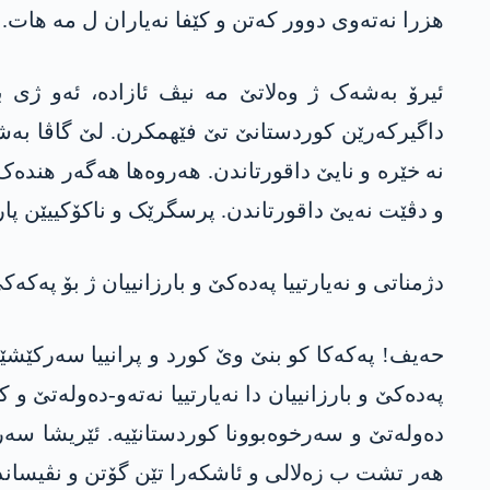
ھزرا نەتەوی دوور کەتن و کێفا نەیاران ل مە ھات
ئیرۆ بەشەک ژ وەلاتێ مە نیڤ ئازادە، ئەو ژی با
داگیرکەرێن کوردستانێ تێ فێھمکرن. لێ گاڤا بەشە
نە خێرە و نایێ داقورتاندن. ھەروەھا ھەگەر ھندەک 
و دڤێت نەیێ داقورتاندن. پرسگرێک و ناکۆکییێن پارت
دژمناتی و نەیارتییا پەدەکێ و بارزانییان ژ بۆ پەک
حەیف! پەکەکا کو بنێ وێ کورد و پرانییا سەرکێشێن 
پەدەکێ و بارزانییان دا نەیارتییا نەتەو-دەولەتێ و 
دەولەتێ و سەرخوەبوونا کوردستانێیە. ئێریشا سەر 
ھەر تشت ب زەلالی و ئاشکەرا تێن گۆتن و نڤیساند