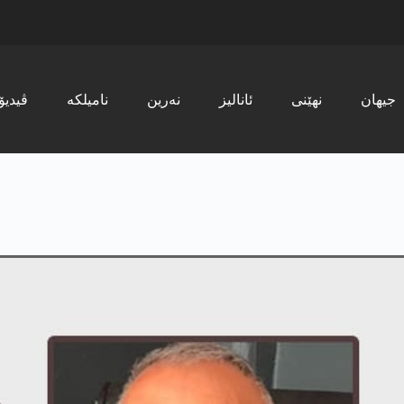
جیھان
نھێنی
ئانالیز
نەرین
نامیلکە
ڤیدیۆ