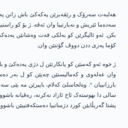
ھەلبەت سەرۆک و رێڤەبرێن پەکەکێ باش زانن پەدەک
سەدەما ئێریش و نەیارتییا وان ئەڤە. ژ بۆ کو راستی
بکن. ئەو ئالیگرێن کو بەلکی قەت وەشانێن پەدەکێ
کۆما پەزی ددن دووڤ گۆتنێن وان.
ژ خوە ئەو کەسێن کو پانکارتێن ل دژی پەدەکێ و بارز
وان عەلەوی و کەمالیستێن چەپێن کو ل بەر دە
سالی دا بھوستەک ئاخ ئازاد نەکرنە، رەڤیانە باش
پشتا گەریڵایێن کورد دژمناتییا دەستکەفتییێن باشو