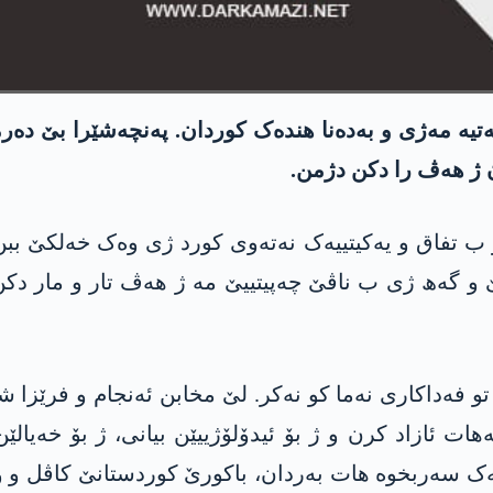
یە مەژی و بەدەنا ھندەک کوردان. پەنچەشێرا بێ دەرمان 
 ژ ھەڤ را دکن دژمن.
و ب تفاق و یەکیتییەک نەتەوی کورد ژی وەک خەلکێ ببن
و گەھ ژی ب ناڤێ چەپیتییێ مە ژ ھەڤ تار و مار دکن
ت ئازاد کرن و ژ بۆ ئیدۆلۆژییێن بیانی، ژ بۆ خەیالێ
 سەربخوە ھات بەردان، باکورێ کوردستانێ کاڤل و وێرا