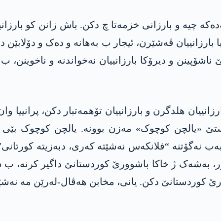
ە چیە و بارزانی خزمەتا چ دکن. باش زانن کو بارزان
یا بارزانییان ڤەشێرن، ئیجار ب بەهانە و دەک و دۆلابێن 
 ناشۆپینن و دیرۆکا بارزانییان نەخواندنە و ناخوینن،
انییان ھلدگرن و بارزانییان تۆھمەتبار دکن، پرانییا وان
ستێ «یالچن کوچوک» مەزن بوونە. یالچن کوچوک بێی
وور، بەشەک ژ خاکا باشوورێ کوردستانێ داگیر کرنە، ب 
ورێ کوردستانێ دکن. یانی، مخابن ھەڤال-لەرێن مە نەشێن