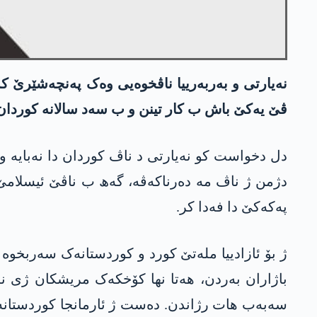
نەیارتی و بەربەرییا ناڤخوەیی وەک پەنچەشێرێ کەت
ڤێ یەکێ باش ب کار تینن و ب سەد سالانە کوردان
دل دخواست کو نەیارتی د ناڤ کوردان دا نەبایە 
دژمن ژ ناڤ مە دەرناکەڤە، گەھ ب ناڤێ ئیسلامێ 
پەکەکێ دا فەدا کر.
باژاران بەردن، ھەتا نھا کۆخکەک مریشکان ژی نەھا
سەبەب ھات رژاندن. دەست ژ ئارمانجا کوردستانەک