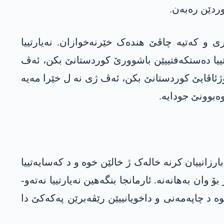
ردێن رەبەن.
ی و کەتیە چاڤێ ھندەک خێرنەخوازان. نەیارتییا
تییا دەستکەفتییێن باشوورێ کوردستانێ بکن، ئەڤ
رۆژئاڤایێ کوردستانێ بکن، ئەڤ ژی نە ل خێرا مەیە
وەبوونێ جودایە.
رزانییان کرنە خالەک ژ خالێن خوە و د کەسایەتییا
 وان بەهانەنە. ئارمانجا بنگەھین نەیارتییا نەتەو-
ە د چاپەمەنی و داخویانییێن رێڤەبرێن پەکەکێ دا