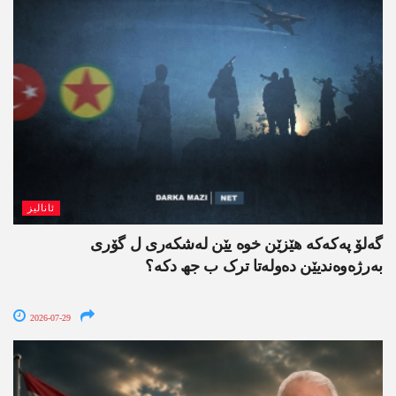
ئانالیز
گەلۆ پەکەکە ھێزێن خوە یێن لەشکەری ل گۆری
بەرژەوەندیێن دەولەتا ترک ب جھ دکە؟
2026-07-29