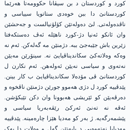
کورد و کوردستان د بن سیڤانا حکوومەتا ھەرێما
کوردستانێ دا ببن خوەدی ستاتویا سییاسی و
ناڤدەولەتی. لێ دەولەتێن کۆلۆنیالست و جەحشێن
وان ئانکو ئەنیا دژ-کورد ناھێلە ئەڤ دەستکەفتا
زێرین باش جێبەجێ ببە. دژمنێن مە گەلەکن. ئەم نە
وەکە وەلاتەکێ سکاندیناڤیایێ نە. سینۆرێن مەیێن
نەتەوی و سیاسی نەیێن ئەولەهن. ئەم نکارن ل
کوردستانێ ڤی مۆدەلا سکاندیناڤیایێ ب کار بینن.
پێدڤییە کورد ل دژی هەموو جورێن دژمنێن ناڤخوە و
دەرڤەیێن کو ئێریشی ھەبوونا وان دکن تێبکۆشن.
ئەڤە نە تەنێ ئەرکێ رێڤەبەریا سیاسی و
پێشمەرگەیە. ژ بەر کو مەدیا ھێزا چارەمینە. پێدڤییە
مەدیایا نەتەوەیی د بابەتێن گەل و وەلات دا یەک