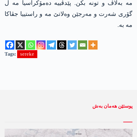
مە بەلاڤ و تونە بکن. پێدڤییە دەمۆکراسیا مە ل
گۆری شەرت و مەرجێن وەلاتێ مە و راستییا جڤاکا
مە بە.
Tags:
sereke
پوستێن ھەمان بەش