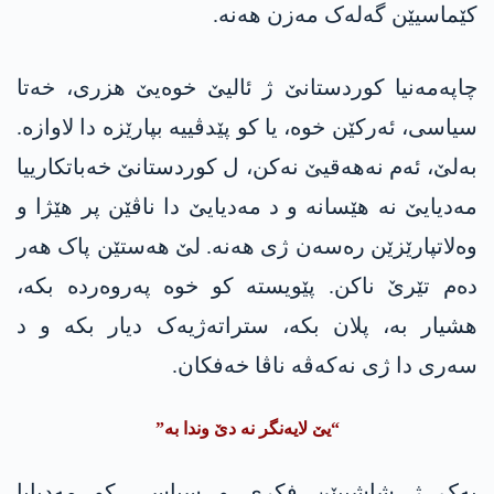
کێماسیێن گەلەک مەزن ھەنە.
چاپەمەنیا کوردستانێ ژ ئالیێ خوەیێ ھزری، خەتا
سیاسی، ئەرکێن خوە، یا کو پێدڤییە بپارێزە دا لاوازە.
بەلێ، ئەم نەھەقیێ نەکن، ل کوردستانێ خەباتکارییا
مەدیایێ نە ھێسانە و د مەدیایێ دا ناڤێن پر ھێژا و
وەلاتپارێزێن رەسەن ژی ھەنە. لێ ھەستێن پاک ھەر
دەم تێرێ ناکن. پێویستە کو خوە پەروەردە بکە،
ھشیار بە، پلان بکە، ستراتەژیەک دیار بکە و د
سەری دا ژی نەکەڤە ناڤا خەفکان.
“یێ لایەنگر نە دێ وندا بە”
یەک ژ شاشییێن فکری و سیاسی کو مەدیایا