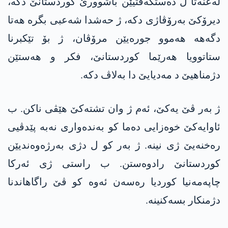
لەعنەتا ل دەستکەفتیێن باشوورێ کوردستانێ دکە،
دیرۆکێ بەرۆڤاژی دکە، ژ حەشدا شەعبی بگرە هەتا
دگەهە هەموو جورەیێن مرۆڤان، ژ بۆ تێکبرنا
ستاتوویا ھەرێما کوردستانێ، فکر و ھەستێن
دژمناھیێ د مەدیایێ دا بەلاڤ دکە.
ژ بەر ڤێ یەکێ، ئەم ژ وان تشتەکێ ھێڤی ناکن. ب
ئاوایەکێ خوەزایی دەما کو بەندەواری نەبە پێدڤیی
رەخنەیێ ژی نینە. ژ بەر کو ل دژی بەرژەوەندیێن
کوردستانێ رادوەستن. ب راستی ژی ئەرکا
چاپەمەنیا کوردیا رەسەن ئەوە کو ڤێ راگاھاندنا
دژمنکار بسەکنینە.