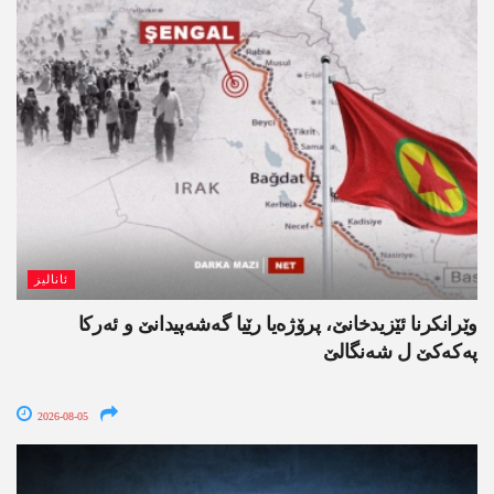
ئانالیز
وێرانکرنا ئێزیدخانێ، پرۆژەیا رێیا گەشەپیدانێ و ئەرکا
پەکەکێ ل شەنگالێ
2026-08-05