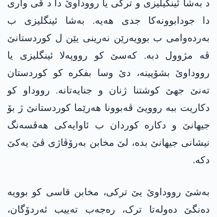
د بەشا ئینگیلیزی و ترکی یا رووداوێ دا د ڤی واری
دا جودابوونەکا جدی ھەیە. بەشا ئینگلیزی ب
بەردەوامی ب بوویەرێن نەرینی یێن ل کوردستانێ
ڤە مژوول دبە. کەسێ کو رووپەلا ئینگلیزی یا
رووداوێ بشۆپینە، دێ وسا بفکرە کو کوردستان
تەنێ جھێ کوشتنا ژنان و جنایەتانە. رووداو کو
دکاریت ببە روویێ ڤەبوونا ھەرێما کوردستانێ ژ بۆ
جیھانێ و دکارە کوردان ب ئاوایەکی ھەڤسەنگ
نیشانی جیھانێ بدە، لێ مخابن بەرۆڤاژی ڤێ یەکێ
دکە.
بەشێ رووداوێ یێ ترکی، مخابن قاسی کو بوویە
دەنگێ دەولەتا ترک، رەجەب تەییب ئەردۆگان،