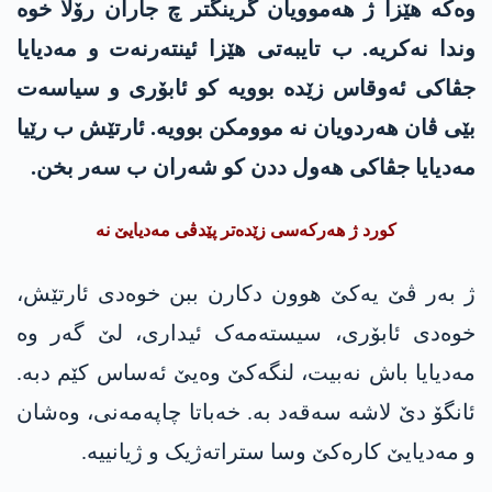
وەکە هێزا ژ هەموویان گرینگتر چ جاران رۆلا خوە
وندا نەکریە. ب تایبەتی ھێزا ئینتەرنەت و مەدیایا
جڤاکی ئەوقاس زێدە بوویە کو ئابۆری و سیاسەت
بێی ڤان ھەردویان نە موومکن بوویە. ئارتێش ب رێیا
مەدیایا جڤاکی ھەول ددن کو شەران ب سەر بخن.
کورد ژ ھەرکەسی زێدەتر پێدڤی مەدیایێ نە
ژ بەر ڤێ یەکێ ھوون دکارن ببن خوەدی ئارتێش،
خوەدی ئابۆری، سیستەمەک ئیداری، لێ گەر وە
مەدیایا باش نەبیت، لنگەکێ وەیێ ئەساس کێم دبە.
ئانگۆ دێ لاشە سەقەد بە. خەباتا چاپەمەنی، وەشان
و مەدیایێ کارەکێ وسا ستراتەژیک و ژیانییە.