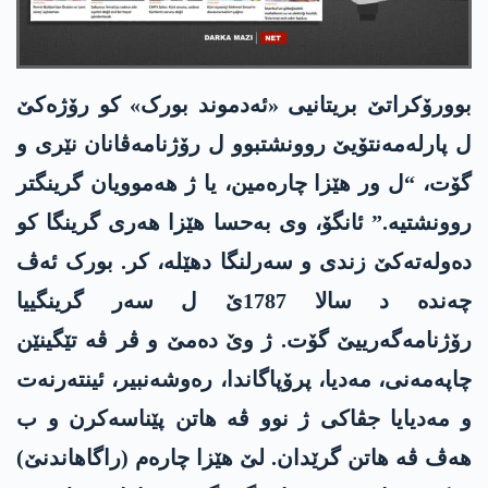
بوورۆکراتێ بریتانیی «ئەدموند بورک» کو رۆژەکێ
ل پارلەمەنتۆیێ روونشتبوو ل رۆژنامەڤانان نێری و
گۆت، “ل ور ھێزا چارەمین، یا ژ ھەموویان گرینگتر
روونشتیە.” ئانگۆ، وی بەحسا ھێزا ھەری گرینگا کو
دەولەتەکێ زندی و سەرلنگا دھێلە، کر. بورک ئەڤ
چەندە د سالا 1787ێ ل سەر گرینگییا
رۆژنامەگەرییێ گۆت. ژ وێ دەمێ و ڤر ڤە تێگینێن
چاپەمەنی، مەدیا، پرۆپاگاندا، رەوشەنبیر، ئینتەرنەت
و مەدیایا جڤاکی ژ نوو ڤە ھاتن پێناسەکرن و ب
ھەڤ ڤە ھاتن گرێدان. لێ ھێزا چارەم (راگاھاندنێ)