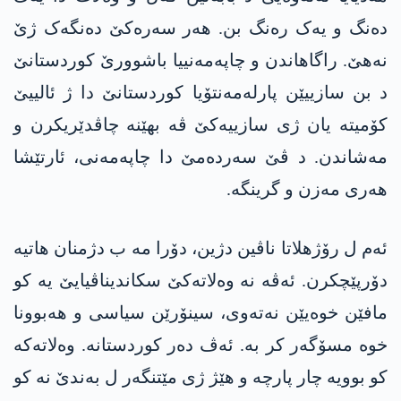
دەنگ و یەک رەنگ بن. ھەر سەرەکێ دەنگەک ژێ
نەھێ. راگاھاندن و چاپەمەنییا باشوورێ کوردستانێ
د بن سازییێن پارلەمەنتۆیا کوردستانێ دا ژ ئالییێ
کۆمیتە یان ژی سازییەکێ ڤە بهێنە چاڤدێریکرن و
مەشاندن. د ڤێ سەردەمێ دا چاپەمەنی، ئارتێشا
ھەری مەزن و گرینگە.
ئەم ل رۆژھلاتا ناڤین دژین، دۆرا مە ب دژمنان ھاتیە
دۆرپێچکرن. ئەڤە نە وەلاتەکێ سکاندیناڤیایێ یە کو
مافێن خوەیێن نەتەوی، سینۆرێن سیاسی و ھەبوونا
خوە مسۆگەر کر بە. ئەڤ دەر کوردستانە. وەلاتەکە
کو بوویە چار پارچە و ھێژ ژی مێتنگەر ل بەندێ نە کو