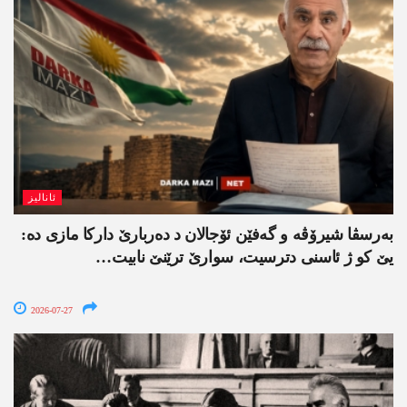
ئانالیز
بەرسڤا شیرۆڤە و گەفێن ئۆجالان د دەربارێ دارکا مازی دە:
یێ کو ژ ئاسنی دترسیت، سوارێ ترێنێ نابیت…
2026-07-27