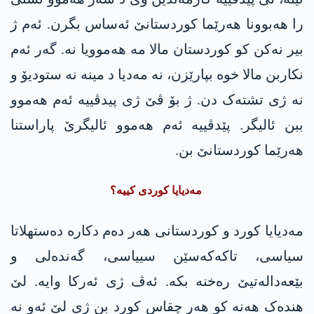
را ھەبوونا ھەرێما کوردستانێ ئەساس بگرن. ئەم ژ
بیر نەکن کو کوردستان مالا مە ھەموویا نە. گەر ئەم
نکاربن مالا خوە بپارێزن، نە مەدیا د مینە نە ستودیۆ و
نە ژی تشتەک دن. ژ بۆ ڤێ ژی پیدڤییە ئەم ھەموو
ببن ئالیگر. پێدڤییە ئەم ھەموو ئالیگرێ پاراستنا
ھەرێما کوردستانێ بن.
مەدیایا کوردی کییە؟
مەدیایا کورد و کوردستانی ھەر دەم دکارە دەستھلاتا
سیاسی، تاکەکەسێن سییاسی، گەندەلی و
بێعەدالەتیێ رەخنە بکە. ئەڤ ژی ئەرکا وایە. لێ
ھندەک ھەنە کو ھەر چقاس کورد بن ژی لێ ئەو نە