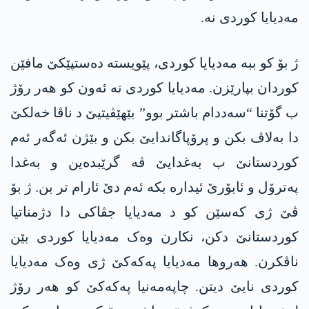
مەدیایا کوردی نە.
ژ بۆ کو ببە مەدیایا کوردی، پێویستە دەستپێکێ مافێن
کوردان بپارێزن. مەدیایا کوردی نە ئەون کو ھەر رۆژ
ب گۆتنا “سەددام باشتر بوو” بێھێڤیتیێ د ناڤا خەلکێ
دا بەلاڤ بکن و پرۆپاگاندایێ بکن و بێژن ئەگەر ئەم
کوردستانێ ب بەغدایێ ڤە گرێبدەین و بەغدا
پەترۆل و ئابۆرێ ئیدارە بکە ئەم دێ ئارام تر بن. ژ بۆ
ڤێ ژی کەسێن کو د مەدیایا جڤاکی دا دژمناتیا
کوردستانێ دکن، نکارن وەک مەدیایا کوردی بێن
ناڤکرن. ھەروھا مەدیایا پەکەکێ ژی وەک مەدیایا
کوردی نایێ دیتن. چاپەمەنیا پەکەکێ کو ھەر رۆژ