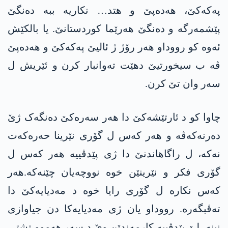
پەکەکێ، ھەدەپێ و هتد… نکاریە ببە دەنگێ
پێشمەرگە و دەنگێ ھەرێما کوردستانێ. یا بالکێش
ئەوە کو رووداو ھەر رۆژ ژ ئالیێ پەکەکێ و ھەدەپێ
ڤە ب سیخورتیێ دهێت تەوانبار کرن و ئێریش ل
سەر وان تێ کرن.
چاوا کو د ئارتێشەکێ دا ھەر سەرەکێ دەنگەک ژێ
دەرنەکەڤە و ھەر کەس ل گۆری نێرینا حەرەکەت
نەکە، ل راگاھاندنێ دا ژی پێدڤییە ھەر کەس ل
گۆری فکر و نێرینێن خوە نووچەیان چێنەکە.ھەر
کەس نکارە ل گۆری رایا خوە د مەدیایەکێ دا
تەڤبگەرە. رووداو یان ژی مەدیایەکا دن جیاوازی
نینە، لێ پێدڤییە کارمەندێن وێ د سەر ھەموو تشتی