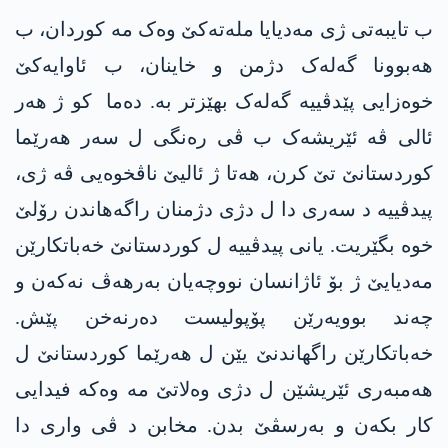
ب تایبەتی ژی مەدیایا ملەتەکێ وەک مە کوردان، ب
هەبوونا گەلەک دژمن و خاینان، ب ئاوایەکێ
خوەزایی پێدڤییە گەلەک بهێزتر بە. دەما کو ژ ھەر
ئالی ڤە ئێریشەک ب ڤی رەنگی ل سەر ھەرێما
کوردستانێ تێ کرن، ھەتا ژ ئالیێ ناڤخوەیی ڤە ژی،
پیدڤییە د سەری دا ل دژی دژمنان راگەهاندن رۆلێ
خوە بگێریت. یانی پیدڤییە ل کوردستانێ خەباتکارێن
مەدیایێ ژ بۆ ئاژانسان نووچەیان بەرھەڤ نەکەن و
چەند بوویەرێن پۆپولیست دەرنەخن پێش.
خەباتکارێن راگھاندنێ یێن ل ھەرێما کوردستانێ ل
ھەمبەری ئێریشێن ل دژی وەلاتێ مە وەکە فیدایی
کار بکەن و بەرسڤێ بدن. مخابن د ڤی واری دا