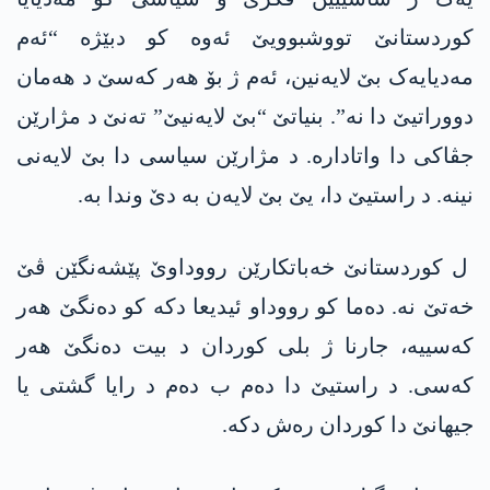
کوردستانێ تووشبوویێ ئەوە کو دبێژە “ئەم
مەدیایەک بێ لایەنین، ئەم ژ بۆ ھەر کەسێ د ھەمان
دووراتیێ دا نە”. بنیاتێ “بێ لایەنیێ” تەنێ د مژارێن
جڤاکی دا واتادارە. د مژارێن سیاسی دا بێ لایەنی
نینە. د راستیێ دا، یێ بێ لایەن بە دێ وندا بە.
ل کوردستانێ خەباتکارێن رووداوێ پێشەنگێن ڤێ
خەتێ نە. دەما کو رووداو ئیدیعا دکە کو دەنگێ ھەر
کەسییە، جارنا ژ بلی کوردان د بیت دەنگێ ھەر
کەسی. د راستیێ دا دەم ب دەم د رایا گشتی یا
جیھانێ دا کوردان رەش دکە.