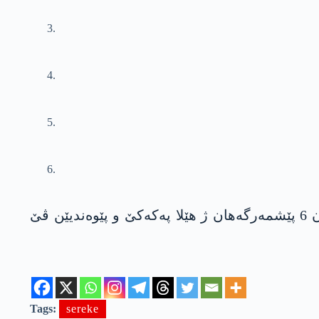
هێژای گۆتنێ یه‌، پێگه‌ها «داركا مازی» ل رۆژێن یه‌كه‌م یێن وه‌شانا خوه‌ مژاره‌ك ده‌ربارێ شه‌هید كرنا ڤان 6 پێشمه‌رگه‌هان ژ هێلا په‌كه‌كێ و پێوه‌ندیێن ڤێ
Tags:
sereke