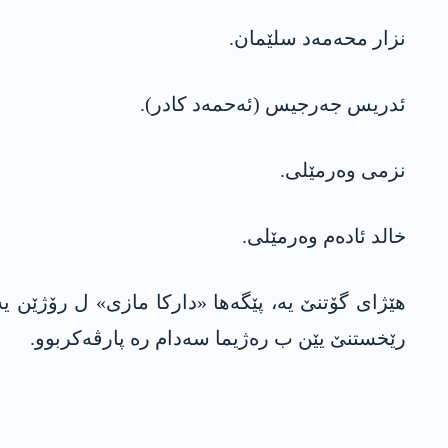
نزار محه‌مه‌د سلێمان.
ئدریس جه‌رجیس (ئه‌حمه‌د كادر).
نزمی وه‌رمێلی.
خالد ئاده‌م وه‌رمێلی.
رێخستنێ یێن ب ره‌ژیما سه‌دام ره‌ پارڤه‌كربوو.