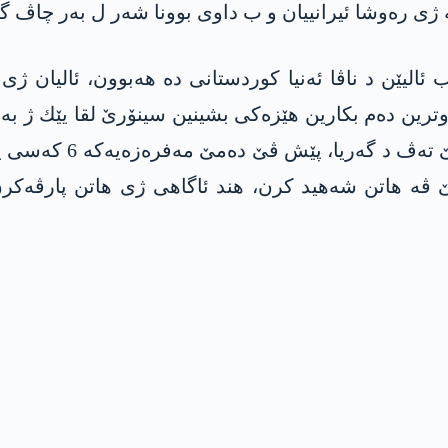
 ژی ره‌وشا ئیرانییان و ب داوی بوونا شه‌ر ل به‌ر چاڤ گر
ب ئالیێن د ناڤا ئه‌نیا كوردستانی ده‌ هه‌بوون، ئالیان ژ
ن ده‌م بكارین هێزه‌كی بشینین سینۆرێ لقا یێك ژ به‌ر ك
رۆژێ جیهێ لنگێ خوه‌ قا
ێ ڤه‌ هاتن شه‌هید كرن، هند ئاگاهی ژی هاتن پارڤه‌كر