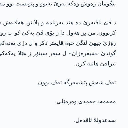
بێگومان ره‌وش وه‌كه‌ به‌رێ نه‌بوو و پێویست بوو مه‌
د ڤێ ناڤبه‌رێ ده‌ هند به‌رنامه‌ و پلانێن هه‌ڤبه‌ش 
كربوون. من پڕ هه‌ول دا ژ بۆی ڤێ یه‌كێ كو ب زووتری
گوندێ «شیفره‌زان» ل سه‌ر سینۆر ژ هێلا په‌كه‌ك
ئیراقێ هاتنه‌ كرن.
ئه‌ڤ شه‌ش پێشمه‌رگه‌ ئه‌ڤ بوون:
محه‌مه‌د حه‌مدی وه‌رمێلی.
سه‌عدوللا ئاڤده‌ل.