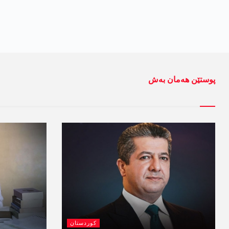
پوستێن ھەمان بەش
کوردستان