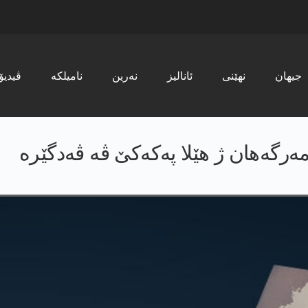
جیھان
نھێنی
ئانالیز
نەرین
نامیلکە
ڤیدیۆ