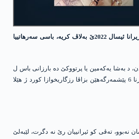
سه‌رۆك مه‌سعوود بارزانی د پرتووكا خوه‌ ده‌ یا ب ناڤێ «بارزانی و بزاڤا رزگاریخوازا كورد» ده‌ كو ل خزیرانا ئیسال 2022ێ به‌لاڤ كریه‌، باسی سه‌رهاتییا
، د به‌شا یه‌كه‌مین یا پرتووكێ ده‌ بارزانی باس ل
ره‌وشا كوردستانێ پاش ئه‌نفالێ و هه‌ڤكێشه‌یێن جیهانی دكه‌، د رووپه‌لا 27ان ده‌ ژی، سه‌رهاتییا شه‌هیدكرنا 6 پێشمه‌رگه‌هێن بزاڤا رزگاریخوازا كورد ژ هێلا
 نه‌بوو، ته‌ڤی كو ئیرانییان رێ نه‌ دگرت، لێبه‌لێ