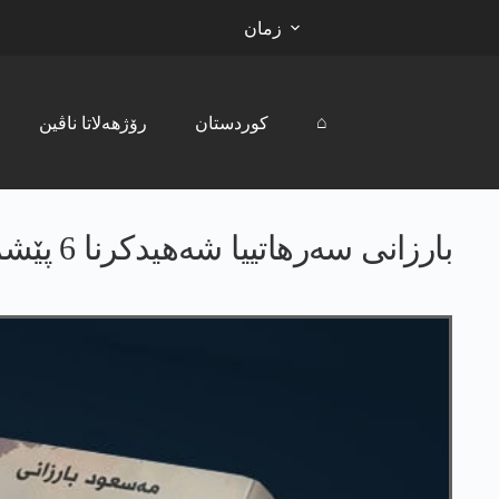
زمان
⌂
کوردستان
رۆژھەلاتا ناڤین
بارزانی سه‌رهاتییا شه‌هیدكرنا 6 پێشمه‌رگه‌هان ژ هێلا په‌كه‌كێ ڤه‌ ڤه‌دگێرە