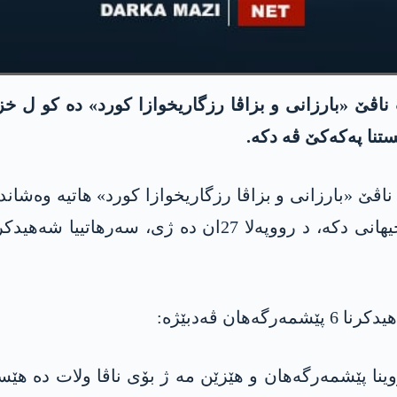
ڤێ «بارزانی و بزاڤا رزگاریخوازا كورد» هاتیه‌ وه‌شاندن
 ڤه‌دبێژه‌:
 پێشمه‌رگه‌هان و هێزێن مه‌ ژ بۆی ناڤا ولات ده‌ هێسان