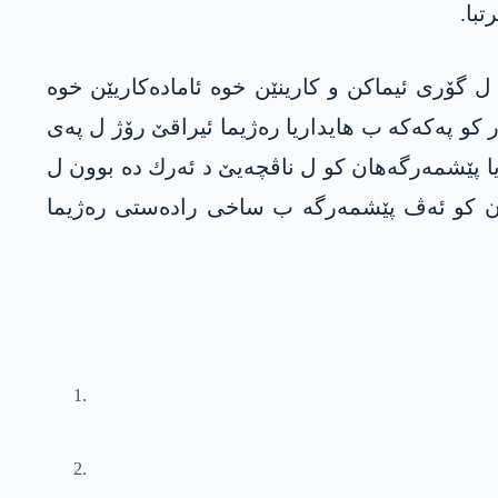
تبا.
ی ل گۆری ئیماكن و كارینێن خوه‌ ئاماده‌کاریێن خوه‌
و په‌كه‌كه‌ ب هایداریا ره‌ژیما ئیراقێ رۆژ ل په‌ی
یمتر دكر و ل دژی په‌ده‌كێ ته‌ڤ د گه‌ریا، پێش ڤێ ده‌مێ مه‌فره‌زه‌یه‌كه‌ 6 كه‌سی یا پێشمه‌رگه‌هان كو ل ناڤچه‌یێ د ئه‌رك ده‌ بوون ل
ن كو ئه‌ڤ پێشمه‌رگه‌ ب ساخی راده‌ستی ره‌ژیما