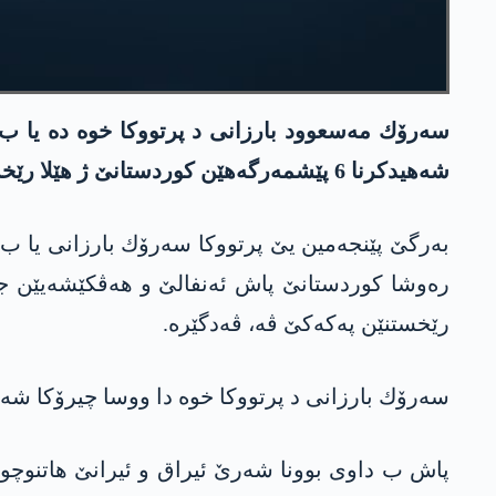
شه‌هیدكرنا 6 پێشمه‌رگه‌هێن كوردستانێ ژ هێلا رێخستنا په‌كه‌كێ ڤه‌ دكه‌.
به‌رگێ پێنجەمین یێ پرتووكا سه‌رۆك بارزانی یا ب نا
رێخستنێن په‌كه‌كێ ڤه‌، ڤه‌دگێره‌.
سه‌رۆك بارزانی د پرتووكا خوه‌ دا ووسا چیرۆكا شه‌هیدكرنا 6 پێشمه‌رگه‌هان
پاش ب داوی بوونا شه‌رێ ئیراق و ئیرانێ هاتنوچووینا