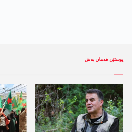
پوستێن ھەمان بەش