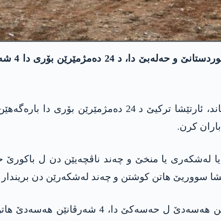
رەوانگەها سووری یا مافێن مرۆڤان (سۆهر) راگهاند، ئارتێ
باران کرن.
لەشکەری یا منخێ و چەند ناڤچەیێن دن ل باکورێ حه‌له‌
د هەمان دەمێ دا، د پێنج ئێریشێن ل سەر چەپەرێن