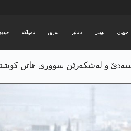
جیھان
نھێنی
ئانالیز
نەرین
نامیلکە
ڤیدیۆ