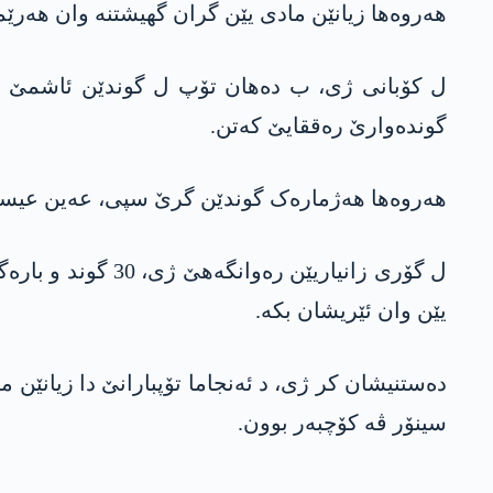
هەروه‌ها زیانێن مادی یێن گران گهیشتنە وان هەرێم
ل کۆبانی ژی، ب دەهان تۆپ ل گوندێن ئاشمێ و ق
گوندەوارێ رەققایێ کەتن.
هەروه‌ها هەژمارەک گوندێن گرێ سپی، عەین عیسا و گوندێن نێزی رێیا «M4» ژ ئالیێ هێزێن ترکیێ و گرۆپێن ئا
ل گۆری زانیاریێن
یێن وان ئێریشان بکە.
دەستنیشان کر ژی، د ئەنجاما تۆپبارانێ دا زیانێن
سینۆر ڤە کۆچبەر بوون.