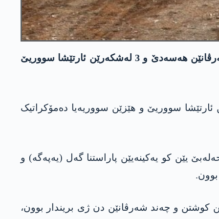
د ئێریشێن ئارتێشا ترکیێ یێن ل سەر رۆژئاڤایێ کوردستانێ و حه‌له‌بێ دا، د 24 دەمژمێرێن بۆری دا 4 شەرڤانێن هه‌سه‌دێ و 3 لەشکەرێن ئارتێشا سووریێ
شا ترکیێ د 24 دەمژمێرێن بۆری دا بارەگەهێن ئارتێشا سووریێ و هێزێن سووریەیا دەمۆکراتیک
بێ یێن کو یەکینەیێن پاراستنا گەل (یه‌په‌گه‌) و
 هه‌سه‌دێ ل حەسەکێ دا، 4 شەرڤانێن هه‌سه‌دێ هاتن کوشتن و چەند شەرڤانێن دن ژی بریندار بوون،