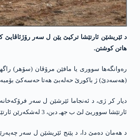
هاتن کوشتن.
(هه‌سه‌دێ) ژ باکورێ حه‌له‌بێ هەتا حەسەکێ بۆمبە
دیار کر ژی، د ئەنجاما ئێرشێن ل سەر فرۆکەخانەیا 
ئارتێشا سووریێ لێ ب جهـ دبن، 3 لەشکەرێن ئارتێشا سووریێ هاتن کوشتن و چەند لەشکەرێن دن بریندار بوون.