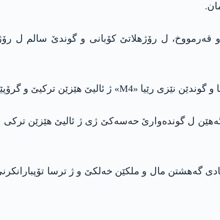
ان.
ەرمووخ، ل رۆژهلاتێ کۆبانی و گوندێ سالم ل رۆژئا
لیگرێن وێ ڤە راستی تۆپبارانا بێناڤبەر هاتن.
 رەوانگەهێ ژی، 30 گوند و بارەگەهێن ل گوندەوارێ حەسەکێ ژی ژ ئالیێ 
 مادی گه‌هشتن مال و ملکێن خەلکێ و ژ ترسا تۆپباران