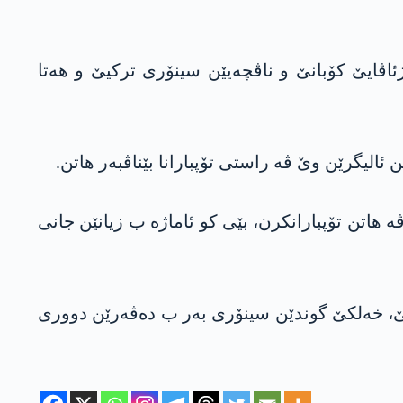
ڤایێ کۆبانێ و ناڤچەیێن سینۆری ترکیێ و هەتا
هێزێن ترکی ڤە هاتن تۆپبارانکرن، بێی کو ئاماژە ب زیانێن جانی
کرنێ، خەلکێ گوندێن سینۆری بەر ب دەڤەرێن دووری