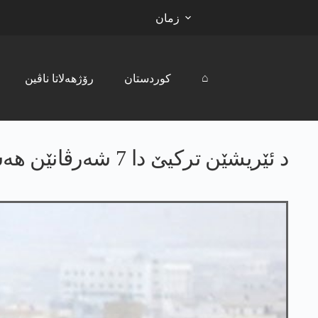
زمان
⌂
کوردستان
رۆژھەلاتا ناڤین
د ئێریشێن ترکیێ دا 7 شەرڤانێن هه‌سه‌دێ و لەشکەرێن سووری هاتن کوشتن