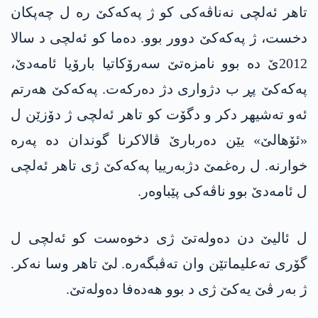
تاهر ئەلچی نەناڤەکی کو ژ په‌كه‌كێ رە ل چەپکان
دخست، ژ په‌كه‌كێ دوور بوو. دەما کو ئەلچی د سالا
2012ێ دە بوو نامزەتێ سەرۆکاتیا بارۆیا ئامەدێ،
په‌كه‌كێ پڕ ب دژواری دژ دەرکەت. په‌كه‌كێ هەرتم
ئەو تەشیهر دکر و دگۆت کو تاهر ئەلچی ژ دۆزێن ل
«ئۆهالێ» یێن دەربارێ ڤالاکرنا گوندان دە پەرە
خوارنە. ل رەغمێ دژبەرییا په‌كه‌كێ ژی تاهر ئەلچی
ل ئامەدێ بوو ناڤەکی پێباوەر.
ل ئالیێ دن دەولەتێ ژی دخوەست کو ئەلچی ل
گۆری ته‌علیماتێن وان تەڤبگەرە. لێ تاهر وسا نەکر.
ژ بەر ڤێ یەکێ ژی د بوو هەدەفا دەولەتێ.