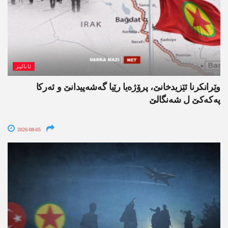
ئانالیز
وێرانکرنا ئێزیدخانێ، پرۆژەیا رێیا گەشەپیدانێ و ئەرکا
پەکەکێ ل شەنگالێ
2026-08-05