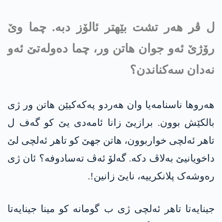
ل ڤر هەر تشت بێهتر ئالۆز دبە. چما وێ
رۆژێ ئەو جوان هاتن ور، چما دەولەتێ ئەو
نەدان سەکناندن؟
هەروها ناسنامەیا وان هەردو په‌كه‌كیێن هاتن ور ژی
بالکێش بوون. برازیێ زانا ئامەدی یێ کو گەف ل
تاهر ئەلچی خواربوون، هاتن جهێ کو تاهر ئەلچی لێ
داخویانیێ بەلاڤ دکە. گەلۆ ئەڤ تەسادوفە؟ ئان ژی
رەوشەک پلانکرییە، نایێ زانین!.
جینایەتا تاهر ئەلچی ژی ب گومانە کو مینا جینایەتا