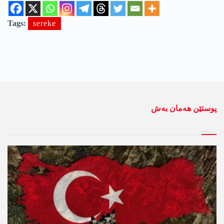
Tags:
sereke
پوستێن ھەمان بەش