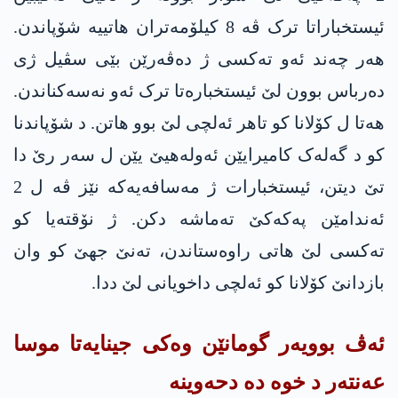
ئیستخباراتا ترک ڤە 8 کیلۆمەتران هاتییە شۆپاندن.
هەر چەند ئەو ته‌كسی ژ دەڤەرێن بێی سڤیل ژی
دەرباس بوون لێ ئیستخبارەتا ترک ئەو نەسەکناندن.
هەتا ل کۆلانا کو تاهر ئەلچی لێ بوو هاتن. د شۆپاندنا
کو د گەلەک کامیرایێن ئەولەهیێ یێن ل سەر رێ دا
تێ دیتن، ئیستخبارات ژ مەسافەیەکە نێز ڤه‌ ل 2
ئەندامێن په‌كه‌كێ تەماشە دکن. ژ نۆقتەیا کو
ته‌كسی لێ هاتی راوەستاندن، تەنێ جهێ كو وان
بازدانێ کۆلانا کو ئەلچی داخویانی لێ ددا.
ئەڤ بوویەر گومانێن وەکی جینایەتا موسا
عەنتەر د خوە دە دحەوینە