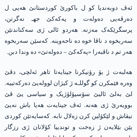
ئەڤ دوبەندیا کو ل باکورێ کوردستانێ هەیی ل
دەرڤەیی دەولەت و په‌كه‌كێ جهـ نەگرتن،
پرسگرێکەک مەزنە. هەردو ئالی ژی سەکناندنێن
سەربخوە د ناڤا خوە دە ناحەوینە. کەسێن سەربخوە
هەر تم د ناڤبەرا «په‌كه‌كێ – دەولەتێ» دە وندا دبن.
هەلبەت ژ بۆ رۆنیکرنا جینایەتا تاهر ئەلچی، دڤێ
وەرە فێمکرن کو گوللـە ژ کیژان لوولەیێ دەرکەتییە.
لێ بەلێ ئالیێ سۆسیۆلۆژیک و سیاسی یێ ڤێ
بوویەرێ ژی هەنە. ئەڤ جینایەت هەیا باش نەیێ
نیقاش و لێکۆلین کرن زەلال نابە. کەسایەتێن کوردی
یێن بێلایەن ژ زەخت و توندییا کۆلانان ژی رزگار