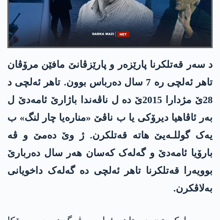
د سەر قەتلکرنا پارێزەر و پارێزڤانێ مافێن مرۆڤان
تاهر ئەلچی رە 7 سال دەرباس بوون. تاهر ئەلچی د
28ێ مژدارا 2015ێ دە ل ناڤەندا باژارێ ئامەدێ ل
بەر ئاڤاهیا دیرۆکی یا ب ناڤێ «منارەیا چار لنگ» ب
یەک گوللـەیێ هاتە قەتلکرن. ژ وێ دەمێ و ڤە
بارۆیا ئامەدێ و گەلەک کەسان هەر سال دەربارێ
بوویەرا قەتلکرنا تاهر ئەلچی دە گەلەک داخویانی
بەلاڤکرن.