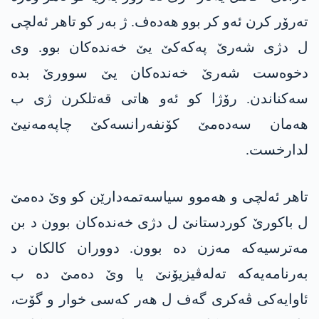
تەرۆر کرن ئەو کر بوو هەدەف. ژ بەر کو تاهر ئەلچی
ل دژی شەرێ په‌كه‌كێ یێ خەنده‌کان بوو. وی
دخوەست شەرێ خەندەکان یێ سوورێ بدە
سەکناندن. رۆژا کو ئەو هاتی قەتلکرن ژی ب
هەمان سەدەمێ کۆنفەرانسەکێ چاپەمەنیێ
لدارخست.
تاهر ئەلچی و هەموو سیاسەتمەدارێن کو وێ دەمێ
ل باکورێ کوردستانێ ل دژی خەندەکان بوون د بن
مەترسیەکە مەزن دە بوون. دووران کالکان د
بەرنامەیەکە تەلەڤیزیۆنێ یا وێ دەمێ دە ب
ئاوایەکی ڤەکری گەف ل هەر کەسی خوار و گۆت،