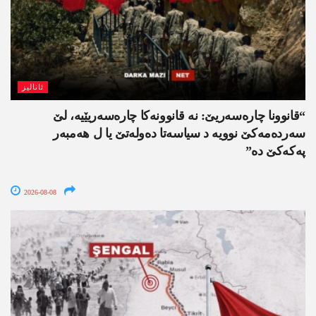
ئانالیز
“قانوونا چارەسەریێ: نە قانوونەکا چارەسەریێیە، لێ
سەردەمەکێ نوویە د سیاسەتا دەولەتێ یا ل ھەمبەر
پەکەکێ دە”
2026-08-08