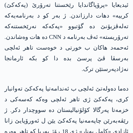
ئیدیعایا «پرۆپاگاندایا رێخستنا تەرۆرێ (په‌كه‌كێ)
کرییە» دهات دارزاندن. ژ بەر کو د بەرنامەیەکە
تەلەڤزیۆنێ دە گۆتبوو «په‌كه‌كه‌ نەرێخستنەکە
تەرۆریستە» ئەڤ بەرنامە د CNN دە هات وەشاندن.
ئەحمەد هاکان ب خورتی د خوەست تاهر ئەلچی
بەرسڤا ڤێ پرسێ بدە دا کو بکە ئارمانجا
نه‌ژادپەرستێن ترک.
دەما دەولەتێ ئەلچی ب ئەندامه‌تیا په‌كه‌كێ تەوانبار
کری، په‌كه‌كێ ژی تاهر ئەلچی وەکە کەسەکی د
خزمەتا پەرگالا کۆلۆنیالیستان دە سووچدار دکر. ژ
رێڤەبەرێن چاپەمەنیا په‌كه‌كێ یێن ل ئەورۆپایێ زانا
ئازادی «کامل یه‌نار» ژی 18 رۆژ بەریا کو تاهر وەرە