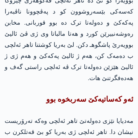
بوویەرا کو تێ دە تاهر ئەلچی ڤەگوهەری چیرۆکا
کەسەکی بێسەروشوون کو د پەڤچوونا ناڤبەرا
په‌كه‌كێ و دەولەتا ترک دە بوو قوربانی. مخابن
رەوشەنبیرێن کورد و هەتا مالباتا وی ژی ڤێ ئالیێ
بوویەرێ پاشگوهـ دکن. لێ بەریا کوشتنا تاهر ئەلچی
ب دەمەک کن، هەم ژ ئالیێ په‌كه‌كێ و هەم ژی ژ
ئالیێ هێزێن دەولەتا ترک ڤە ئەلچی راستی گەف و
هەدەفگرتنێ هات.
ئەو کەساتیه‌کێ سەربخوە بوو
مەدیایا نێزی دەولەتێ تاهر ئەلچی وەکە تەرۆریست
نیشان دا. تاهر ئەلچی ژی بەریا کو بێ قەتلکرن ب