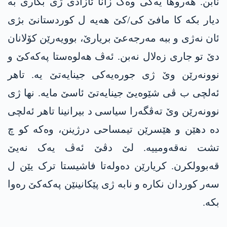
نابن. هەروها یەکی وەک زانا ئازادی ژی بکاری بە
دیار بکە کا مافێ کی/کێ هەیە ل کوردستانێ بژی
ئان نەژی و ببە مه‌رجه‌عێ بریارێ، بوویەرێن کۆلانان
دێ تو جاری زەلال نەبن. ئەڤ هەلوەستا په‌كه‌كێ و
نوونەرێن وێ ژی جورەیەکی جینایەتێ یە. تاهر
ئەلچی ب ڤی شێوەیێ جینایەتێ ئاسێ مایە. نها ژی
نوونەرێن وێ تەڤگەرا سیاسی د بیرانینا تاهر ئەلچی
دە دهێن و هێسرێن تیمساحی درژینن، وەکە کو چ
تشت نەقەومییە. لێ دڤێ ئەڤ یەک نەیێ
قەبوولکرن. کریارێن دەولەتا فاشیستا ترک یێن ل
سەر کوردان نکارە و نابە ژی پێکانینێن په‌كه‌كێ رەوا
بکە.