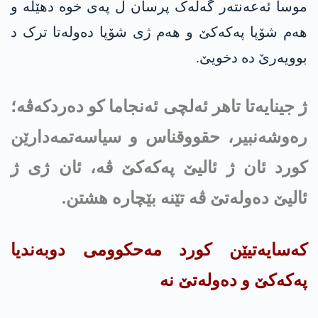
موسا ئەعه‌نتەر گەلەک پرسان ل پەی خوە دهێلە و
هەم شۆپا په‌كه‌كێ و هەم ژی شۆپا دەولەتا ترک د
بوویەرێ دە دخویێ.
ژ جینایەتا تاهر ئەلچی ئەنجاما کو دەردکەڤە؛
رەوشەنبیر، حقووقناس و سیاسەتمەدارێن
کورد ئان ژ ئالیێ په‌كه‌كێ ڤە، ئان ژی ژ
ئالیێ دەولەتێ ڤە تێنە بێچارە هشتن.
کەسایەتیێن کورد مەحکوومی دوبەندیا
په‌كه‌كێ و دەولەتێ نە