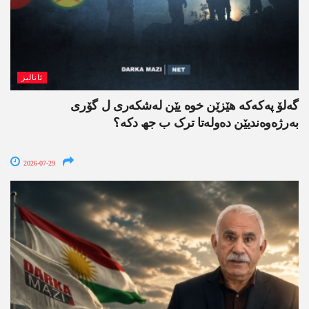
ئانالیز
گەلۆ پەکەکە ھێزێن خوە یێن لەشکەری ل گۆری
بەرژەوەندیێن دەولەتا ترک ب جھ دکە؟
2026-07-29