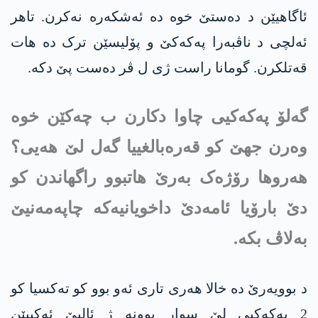
ئاگاهیێن د دەستێ خوە دە ئەشکەرە نەکرن. تاهر
ئەلچی د ناڤبەرا په‌كه‌كێ و پۆلیسێن ترک دە هات
قەتلکرن. گومانا راست ژی ل ڤر دەست پێ دکە.
گەلۆ په‌كه‌كیی چاوا دکارن ب چەکێن خوە
وەرن جهێ کو قه‌ره‌بالغییا گەل لێ هەیی؟
هەروها رۆژەک بەرێ هاتبوو راگهاندن کو
دێ بارۆیا ئامەدێ داخویانیەکە چاپەمەنیێ
بەلاڤ بکە.
د بوویەرێ دە خالا هەری تاری ئەو بوو کو تەكسیا کو
2 په‌كه‌كیی لێ سوار بوونە ژ ئالیێ ئەکیبێن