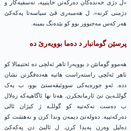
«ل دژی خەندەکان دەرکەتن خاینییە، ته‌سفیەکار و
دژمنی کرنە». ل هەمبەری ڤێ سیاسەتا په‌كه‌كێ
هەر کەس مەجبوور بوو کو بێدەنگ بمینه‌.
پرسێن گومانبار د دەما بوویەرێ دە
هەموو گومانێن د بوویەرا تاهر ئەلچی دە ئحتیمالا کو
تاهر ئەلچی راستەراست هاتیە هەدەفگرتن نشان
ددە. ئەو جورەیەکی سووئیقەستێ بوو، ب یەک
گوللـەیێ تێ ئارمانجکرن. هەتا نها ئاگاهیەکە زەلال
ب دەست نەکەتیە کو گوللـە ژ کیژان ئالی
دەرکەتییە. دەولەتێ دیمەن وندا کرن و نەهشت کو
دەلیل وەرن پەیدا کرن. ل ئالیێ دن په‌كه‌كێ