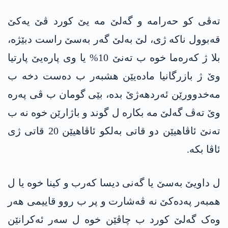
تەڤی کو حەرامە و گەلێ مە یێ کورد ڤێ یەکێ
قەبوول ناکە ژی، لێ بەلێ گەر بەسێ راست دبێژە،
بلا ژ کەرەما خوە ب تەنێ 10% یا وی پارەیێ پارتیا
وێ ژ بازرگانیا مادەیێن هشبەر ب دەست دخە ب
مەخدوورێن ئەردهەژێ بدە، بێی گومان ب ڤی پەرە
وێ تەڤ گەلێ مە بکارە ل گوند و باژارێن خوە نە ب
تەنێ ئاڤاهیێن دو قاتی بەلکو ئاڤاهیێن 20 قاتی ژی
ئاڤا بکە.
ل داویێ بەسێ یا گەنی دیسا کەرب و کینا خوە یا ل
همبەر پەدەکێ نە ڤەشارت و پر ب روو قاییمی هەر
وەک گەلێ کورد ب چاڤێن خوە ل سەر ئەکرانێن