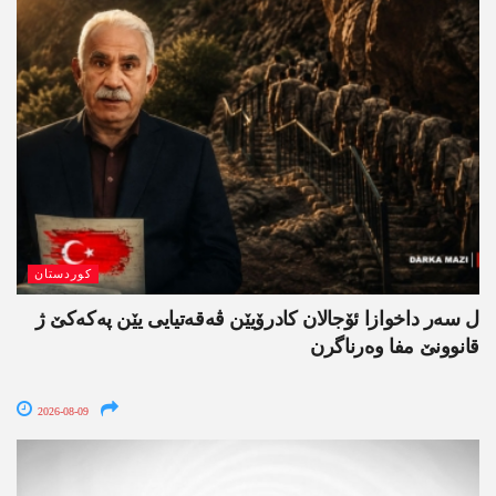
کوردستان
ل سەر داخوازا ئۆجالان کادرۆیێن ڤەقەتیایی یێن پەکەکێ ژ
قانوونێ مفا وەرناگرن
2026-08-09