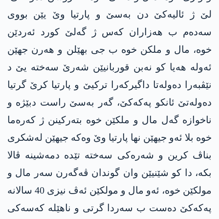
لێ ژ ئالیەکێ دن بەسێ و پارتیا وێ یێن بووی
سەدەم ب هەزاران کەس ژ گەلێ کورد ئەردێن
خوە، مال و ملکن خوە ب جی بهێلن و هەرن جهێن
ئەولە هەیا کو نەبن قوربانیێن شەرێ سەختە یێ د
نێڤبەرا دەولەتا داگیرکەرا ترکیێ و پارتیا کرێ گرتیا
دەولەتێ ئانکو پەکەکێ، گەر بەسێ راست دبێژە و
ناخوازە گەل مال و ملکێن خوە بتەرکینن ژ کەرەما
خوە بلا ئەو جیهێن نها پارتیا وێ وەکە جیهێن لەشکری
بناڤ کرین و شەرەکی سەختە تێدە دمەشینە ڤالا
بکە، دا کو شێنیێن وان گوندان ڤەگەرن سەر مال و
مولکێن خوە، ئەو مال و مولکێن ئەڤ نیزی 40 سالانە
پەکەکێ دەست ب سەردا گرتی و ناهێلە کەسەکی