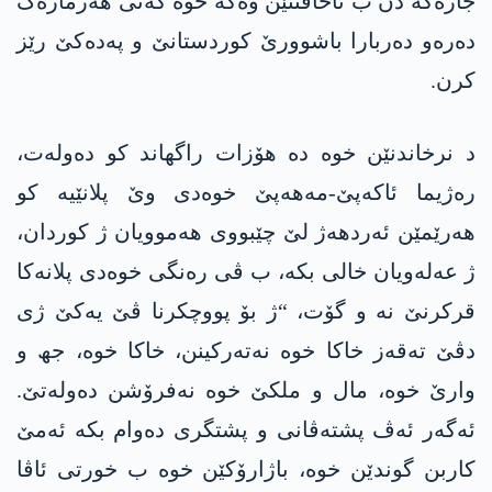
جارەکە دن ب ئاخافتنێن وەکە خوە گەنی هەژمارەک
دەرەو دەربارا باشوورێ کوردستانێ و پەدەکێ رێز
کرن.
د نرخاندنێن خوە دە هۆزات راگهاند کو دەولەت،
رەژیما ئاکەپێ-مەھەپێ خوەدی وێ پلانێیە کو
هەرێمێن ئەردهەژ لێ چێبووی ھەموویان ژ کوردان،
ژ عەلەویان خالی بکە، ب ڤی رەنگی خوەدی پلانەکا
قرکرنێ نە و گۆت، “ژ بۆ پووچکرنا ڤێ یەکێ ژی
دڤێ تەقەز خاکا خوە نەتەرکینن، خاکا خوە، جھ و
وارێ خوە، مال و ملکێ خوە نەفرۆشن دەولەتێ.
ئەگەر ئەڤ پشتەڤانی و پشتگری دەوام بکە ئەمێ
کاربن گوندێن خوە، باژارۆکێن خوە ب خورتی ئاڤا