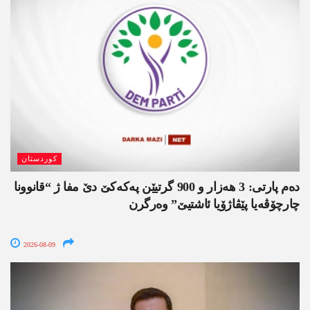
کوردستان
دەم پارتی: 3 ھەزار و 900 گرتیێن پەکەکێ دێ مفا ژ “قانوونا
چارچۆڤەیا پێڤاژۆیا ئاشتیێ” وەرگرن
2026-08-09