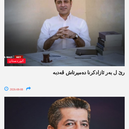
کوردستان
رێ ل بەر ئازادکرنا دەمیرتاش ڤەدبە
2026-08-08