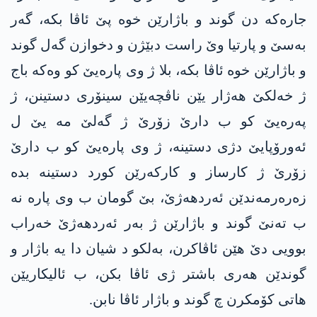
جارەکە دن گوند و باژارێن خوە پێ ئاڤا بکە، گەر
بەسێ و پارتیا وێ راست دبێژن و دخوازن گەل گوند
و باژارێن خوە ئاڤا بکە، بلا ژ وی پارەیێ کو وەکە باج
ژ خەلکێ هەژار یێن ناڤچەیێن سینۆری دستینن، ژ
پەرەیێ کو ب دارێ زۆرێ ژ گەلێ مە یێ ل
ئەورۆپایێ دژی دستینە، ژ وی پارەیێ کو ب دارێ
زۆرێ ژ کارساز و کارکەرێن کورد دستینە بدە
زەرەرمەندێن ئەردهەژێ، بێ گومان ب وی پارە نە
ب تەنێ گوند و باژارێن ژ بەر ئەردهەژێ خەراب
بوویی دێ هێن ئاڤاکرن، بەلکو د شیان دا یە باژار و
گوندێن هەری باشتر ژی ئاڤا بکن، ب ئالیکاریێن
هاتی کۆمکرن چ گوند و باژار ئاڤا نابن.