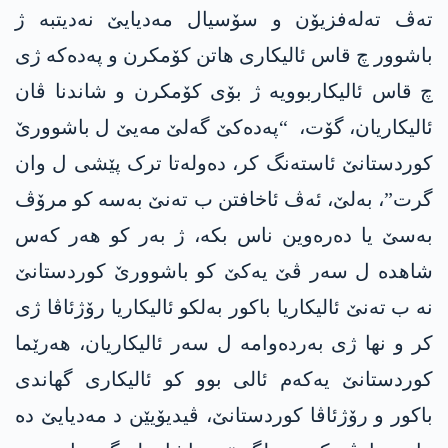
تەڤ تەلەفزیۆن و سۆسیال مەدیایێ نەدیتبە ژ
باشوور چ قاس ئالیکاری هاتن کۆمکرن و پەدەکە ژی
چ قاس ئالیکاربوویە ژ بۆی کۆمکرن و شاندنا ڤان
ئالیکاریان، گۆت، “پەدەکێ گەلێ مەیێ ل باشوورێ
کوردستانێ ئاستەنگ کر، دەولەتا ترک پێشی ل وان
گرت”، بەلێ، ئەڤ ئاخافتن ب تەنێ بەسە کو مرۆڤ
بەسێ یا دەرەوین ناس بکە، ژ بەر کو هەر کەس
شاهدە ل سەر ڤێ یەکێ کو باشوورێ کوردستانێ
نە ب تەنێ ئالیکاریا باکور بەلکو ئالیکاریا رۆژئاڤا ژی
کر و نها ژی بەردەوامە ل سەر ئالیکاریان، هەرێما
کوردستانێ یەکەم ئالی بوو کو ئالیکاری گهاندی
باکور و رۆژئاڤا کوردستانێ، ڤیدیۆیێن د مەدیایێ دە