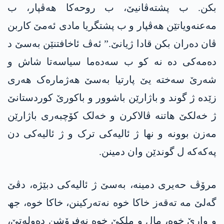
بکن. ب پشتەڤانیێ، ب روحەکا ھەڤپار، ب
مەعنەویاتێن ھەڤپار و ب پشتگریا مادی ئەمێ کاربن
ڤان دەران بکن قادا ژیانێ.” ئەڤ ئاخافتنێن بەسێ د
دەمەکی دە نە کو ب سەدەما سیاسەتا شاش و
شەرێ سەختە یێ پارتیا بەسێ هەژمارەک هەری
زێدە ژ گوند و باژارێن باشوور و باکورێ کوردستانێ
ژ خەلکێ هاتنە ڤالاکرن و خەلک کۆچبەری باژارێن
مەزن بوونە و نها ژ ئالیەکی ترک و ژ ئالیەکی دن
پەکەکە ل گوندێن وان دمینن.
مرۆڤ حەیری دمینە، بەسێ ژ ئالیەکی دبێژە، دڤێ
گەلێ مە تەقەز خاکا خوە نەتەرکینن، خاکا خوە، جھ
و وارێ خوە، مال و ملکێ خوە نەفرۆشن دەولەتێ،