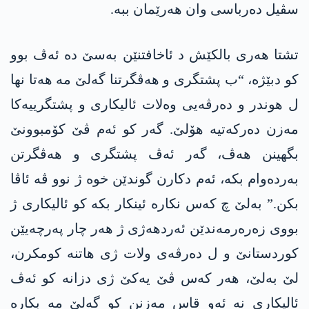
سڤیل دەرباسی وان هەرێمان ببە.
تشتا هەری بالکێش د ئاخافتنێن بەسێ دە ئەڤ بوو
کو دبێژە، “ب پشتگری و ھەڤگرتنا گەلێ مە ھەتا نھا
ل ھوندر و دەرڤەیی وەلات ئالیکاری و پشتگرییەکا
مەزن دەرکەتیە ھۆلێ. گەر کو ئەم ڤێ کۆمبوونێ
بگھینن ھەڤ، گەر ئەڤ پشتگری و ھەڤگرتن
بەردەوام بکە، ئەم دکارن گوندێن خوە ژ نوو ڤە ئاڤا
بکن.” بەلێ چ کەس نکارە ئینکار بکە کو ئالیکاری ژ
بووی زەرەرمەندێن ئەردهەژی ژ هەر چار پەرچەیێن
کوردستانێ و ل دەرڤەی ولات ژی هاتنە کومکرن،
لێ بەلێ، هەر کەس ڤێ یەکێ ژی دزانە کو ئەڤ
ئالیکاری نە ئەو قاس مەزنن کو گەلێ مە بکارە