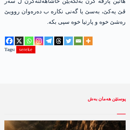
هاتین پارڤە کرن بەلگەیێن حاشاهەلنەگرن ل سەر
ڤێ یەکێ، بەسێ یا گەنی نکارە ب دەرەوان روویێ
رەشێ خوە و پارتیا خوە سپی بکە.
Tags:
sereke
پوستێن ھەمان بەش