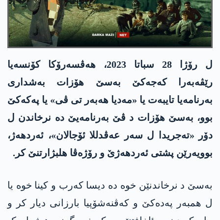
ل رۆژا 28 سباتا 2023، هەڤسەرۆکا کۆنسەیا
رێڤەبەرا کەجەکێ به‌سێ هۆزات به‌شداری
به‌رنامه‌یا تایبه‌ت یا «مه‌دیا هه‌به‌ر تی ڤی» یا په‌كه‌كێ
بوو، بەسێ هۆزات د ڤێ بەرنامەیێ دە نرخاندن ل
دۆر «تەجریدا ل سەر عەڤدللا ئۆجالان»، ئەردھەژ،
بوویەرێن پشتی ئەردھەژێ و رۆژەڤا ھلبژارتنێ کر.
بەسێ د نرخاندنێن خوە دە دیسا کەرب و کینا خوە یا
ل همبەر پەدەکێ و کەڤنەشۆپیا بارزانی دیار کر و