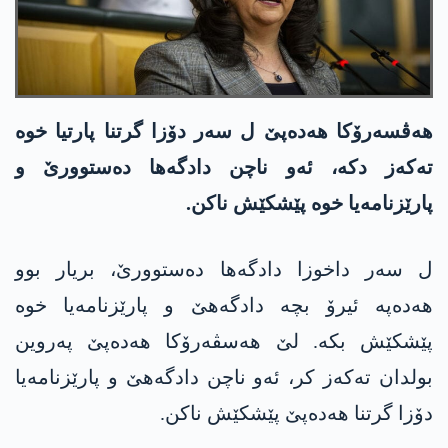
ھەڤسەرۆکا ھەدەپێ ل سەر دۆزا گرتنا پارتیا خوە
تەکەز دکە، ئەو ناچن دادگەھا دەستوورێ و
پارێزنامەیا خوە پێشکێش ناکن.
ل سەر داخوزا دادگەھا دەستوورێ، بریار بوو
ھەدەپە ئیرۆ بچە دادگەھێ و پارێزنامەیا خوە
پێشکێش بکە. لێ ھەسڤەرۆکا ھەدەپێ پەروین
بولدان تەکەز کر، ئەو ناچن دادگەھێ و پارێزنامەیا
دۆزا گرتنا ھەدەپێ پێشکێش ناکن.