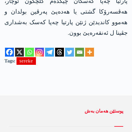
پارتیا چەپا کەسکان چیگدەم کلچگون ئوچار،
ھەڤسەرۆکا گشتی یا ھەدەپێ پەرڤین بولدان و
ھەموو کاندیدێن ژنێن پارتیا چەپا کەسک بەشداری
جڤینا ل ئەنقەرەیێ بوون.
Tags:
sereke
پوستێن ھەمان بەش