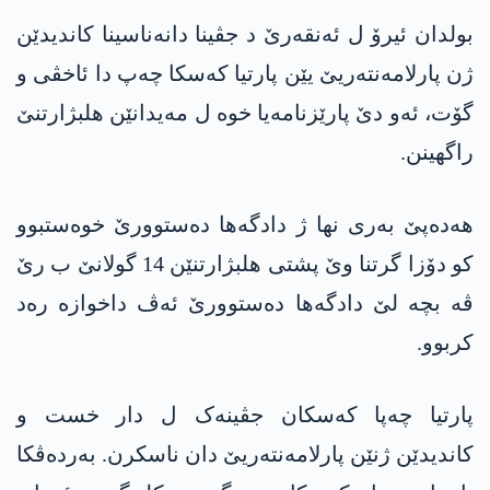
بولدان ئیرۆ ل ئەنقەرێ د جڤینا دانەناسینا کاندیدێن
ژن پارلامەنتەریێ یێن پارتیا کەسکا چەپ دا ئاخڤی و
گۆت، ئەو دێ پارێزنامەیا خوە ل مەیدانێن ھلبژارتنێ
راگھینن.
ھەدەپێ بەری نھا ژ دادگەھا دەستوورێ خوەستبوو
کو دۆزا گرتنا وێ پشتی ھلبژارتنێن 14 گولانێ ب رێ
ڤە بچە لێ دادگەھا دەستوورێ ئەڤ داخوازە رەد
کربوو.
پارتیا چەپا کەسکان جڤینەک ل دار خست و
کاندیدێن ژنێن پارلامەنتەریێ دان ناسکرن. بەردەڤکا