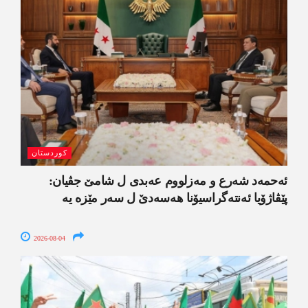
کوردستان
ئەحمەد شەرع و مەزلووم عەبدی ل شامێ جڤیان:
پێڤاژۆیا ئەنتەگراسیۆنا ھەسەدێ ل سەر مێزە یە
2026-08-04