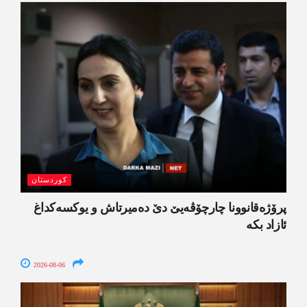
کوردستان
پرۆژەقانوونا چارچۆڤەیێ دێ دەمیرتاش و یوکسەکداغ
ئازاد بکە
2026-08-06