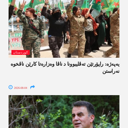
کوردستان
یەپەژە: راپۆرتێن تەڤلیبوونا د ناڤا وەزارەتا کارێن ناڤخوە
نەراستن
2026-08-04