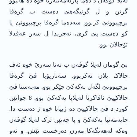
لەیلا گوڤەن د دەما پارلەمەنتەریا خوە دە ھاتبوو
گرتن و ل گرتیگەھێ دەست ب گرەڤا
برچیبوونێ کربوو. سەدەما گرەڤا برچیبوونێ یا
کو دەست پێ کری، تەجریدا ل سەر عەڤدلا
ئۆجالان بوو.
بێ گومان لەیلا گوڤەن ب تەنا سەرێ خوە ئەڤ
چالاک پلان نەکربوو. سەناریۆیا ڤێ گرەڤا
برچیبوونێ لگەل پەکەکێ چێکر بوو. مەبەستا ڤێ
چالاکییێ ئاڤاکرنا لەیلایا پەکەکێ بوو. 8 جوانێن
کورد د ڤێ چالاکییێ دە ژییانا خوە ژ دەست دا.
چاپەمەنیا پەکەکێ و یا چەپێن ترک لەیلا گوڤەن
وەکە لەھەنگەکا مەزن دەرخست پێش. و ئەو