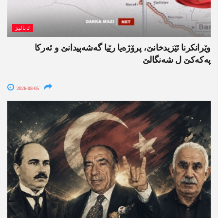
ئانالیز
وێرانکرنا ئێزیدخانێ، پرۆژەیا رێیا گەشەپیدانێ و ئەرکا
پەکەکێ ل شەنگالێ
2026-08-05