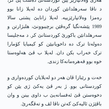
ھەری وەلاتپارێز یێن کوردستانێ دەست پێ کر،
د ناڤا سەرھلدانێن کوردان دە لەیلا زانا بوو
رەمزا وەلاتپارێزییە. لەیلا زانایێ پشتی سالا
1989 پێشەنگیا گرەڤێن برچیبوونێ، ھلبژارتن و
سەرھلدانێن باکورێ کوردستانێ کر. د مەجلیسا
دەولەتا ترک دە داخویانیێن کو کیمیایا کۆمارا
ترک خەراب بکن دان. لەیلا ب ڤێ ھەلوەستا
خوە بوو قەهرەمانەکا زندی.
خەت و رێبازا ڤان ھەر دو لەیلایان کوردەواری و
کوردستانی بوو. ژ بەر ڤێ یەکێ ژی یێن کو
دخوەستن ڤێ ئەفسانەیێ ب داوی بینن و وان
باڤێژن ئالیەکێ کەتن ناڤا لڤ و تەڤگەرێ.