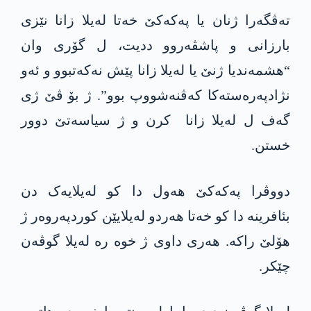
تەڤگەرا ژنان یا پەکەکێ خەتا لەیلا زانا نێزی
بارزانی و پاشڤەروو ددیت، ل گۆری وان
“ھشمەندیا ژنێ یا لەیلا زانا پێش نەکەتبوو و ئەو
نژادپەرەستەکا کەڤنەشووپ بوو”. ژ بۆ ڤێ ژی
گەف ل لەیلا زانا کرن و ژ سیاسەتێ دوور
خستن.
دووڤرا پەکەکێ ھەول دا کو لەیلایەک دن
بئافرینە دا کو خەتا ھەردو لەیلایێن کوردپەروەر ژ
ھۆلێ راکە. ھەری داوی ژ خوە رە لەیلا گوڤەن
چێکر.