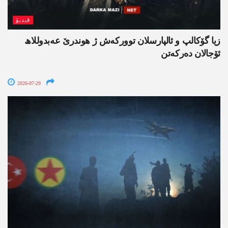
ڤیدیۆ
زیا گۆکالپ و ئالپارسلان توورکەش ژ ھوندرێ عەبدوللاھ
ئۆجالان دەرکەتن
2026-07-29