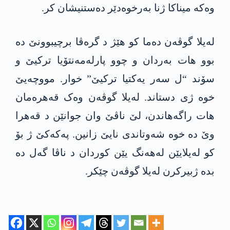
وەکە میناکا ژنا بەرخوەدێر دەستنیشان کر.
لەیلا گوڤەن دەما کو ھێژ د گرەڤا برچیبوونێ دە
بوو ھات بەردان و چوو پارلەمەنتۆیا ترکیێ و
سۆند “ل سەر یەکتیا ترکیێ” خوار. مووچەیێ
خوە ژی دستاند. لەیلا گوڤەن وەک قەھرەمان
ھات راگەهاندن، لێ ناڤێ وان جوانێن د قەهرا
وێ دە خوە شەوتاندی نایێ زانین. پەکەکێ ژ بۆ
کو لەیلایێن لەھەنگ یێن کوردان د ناڤا گەل دە
بدە ژبیرکرن لەیلا گوڤەن چێکر.