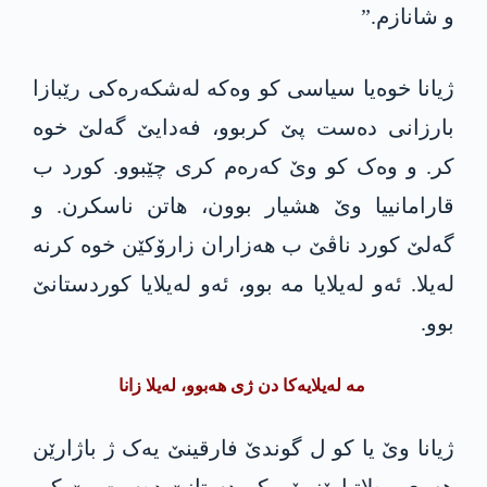
و شانازم.”
ژیانا خوەیا سیاسی کو وەکە لەشکەرەکی رێبازا
بارزانی دەست پێ کربوو، فەدایێ گەلێ خوە
کر. و وەک کو وێ کەرەم کری چێبوو. کورد ب
قارامانییا وێ هشیار بوون، ھاتن ناسکرن. و
گەلێ کورد ناڤێ ب ھەزاران زارۆکێن خوە کرنە
لەیلا. ئەو لەیلایا مە بوو، ئەو لەیلایا کوردستانێ
بوو.
مە لەیلایەکا دن ژی ھەبوو، لەیلا زانا
ژیانا وێ یا کو ل گوندێ فارقینێ یەک ژ باژارێن