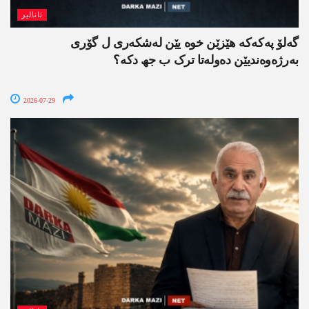
ئانالیز
گەلۆ پەکەکە ھێزێن خوە یێن لەشکەری ل گۆری
بەرژەوەندیێن دەولەتا ترک ب جھ دکە؟
2026-07-29