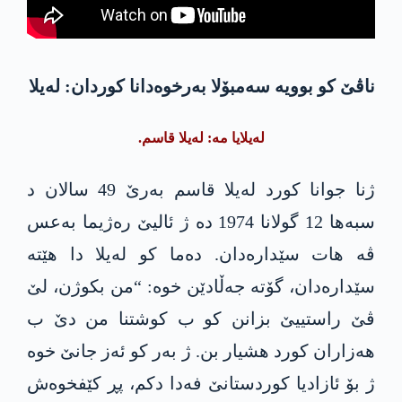
ناڤێ کو بوویە سەمبۆلا بەرخوەدانا کوردان: لەیلا
لەیلایا مە: لەیلا قاسم.
ژنا جوانا کورد لەیلا قاسم بەرێ 49 سالان د
سبەھا 12 گولانا 1974 دە ژ ئالیێ رەژیما بەعس
ڤە ھات سێدارەدان. دەما کو لەیلا دا هێتە
سێدارەدان، گۆتە جەڵادێن خوە: “من بکوژن، لێ
ڤێ راستییێ بزانن کو ب کوشتنا من دێ ب
ھەزاران کورد هشیار بن. ژ بەر کو ئەز جانێ خوە
ژ بۆ ئازادیا کوردستانێ فەدا دکم، پڕ کێفخوەش