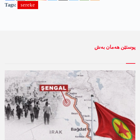
Tags:
sereke
پوستێن ھەمان بەش