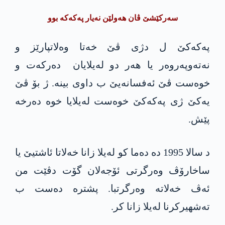
سەرکێشێ ڤان ھەولێن نەیار پەکەکە بوو
پەکەکێ ل دژی ڤێ خەتا وەلاتپارێز و
نەتەوپەروەر یا ھەر دو لەیلایان دەرکەت و
خوەست ڤێ ئەفسانەیێ ب داوی بینە. ژ بۆ ڤێ
یەکێ ژی پەکەکێ خوەست لەیلایا خوە دەرخە
پێش.
د سالا 1995 دە دەما کو لەیلا زانا خەلاتا ئاشتیێ یا
ساخارۆڤ وەرگرتی ئۆجەلان گۆت دڤێت من
ئەڤ خەلاتە وەرگرتبا. پشترە دەست ب
تەشھیرکرنا لەیلا زانا کر.