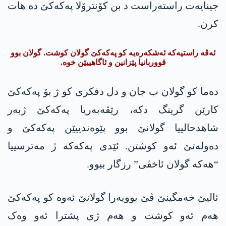
جینایەت راستەراست د بن کۆنترۆلا پەکەکێ دە ھات
کرن.
ئەڤە راستیەکە ئەشکەرەیە کو پەکەکێ گولان کوشت. گولان بوو
قووربانیا پێزانین و ئاگاھییێن خوە.
دەما کو گولان ب جان و دل دفکری کو ژ بۆ پەکەکێ
کارێن گرینگ دکە، رێڤەبەریا پەکەکێ ژبەر
شاھدحالییا گولانێ بوو پێوەندییێن پەکەکێ و
دەولەتێ ئەو کوشتن. ئێدی پەکەکە ژ مەترسییا
“ھەکە گولان ئاخڤی” رزگار ببوو.
ئالیێ خەمگینێ ڤێ بوویەرا گولانێ ئەوە کو پەکەکێ
ھەم ئەو کوشت و هەم ژی پشترا ئەو وەک