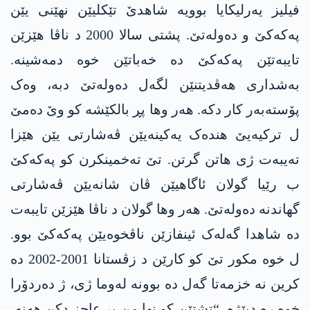
فیلیز یەرلیکایا بوویە شاھدێ تێکلیێن نهێنی یێن
پەکەکێ و دەولەتێ. پشتی سالا 2000 د ناڤا ھێزێن
تایبەتێن پەکەکێ دە خەباتێن خوە دمەشینە.
بەشداری ھەڤدیتنێن لگەل دەولەتێ دبە، وەک
پۆستەبەر کار دکە. ھەر وھا پڕ بالکێشە کو وێ دەمێ
ل ترکیەیێ ھندەک یەکینەیێن ڤەشارتی یێن ھێزا
تەیبەت ژی ھاتن گرتن. تێ تەخمینکرن کو پەکەکێ
ب رێیا گولان ئاگاھیێن ڤان شانەیێن ڤەشارتی
گھاندنە دەولەتێ. ھەر وھا گولان د ناڤا ھێزێن تایبەت
دە شاھدا گەلەک ئینفازێن ناڤخوەیێن پەکەکێ بوو.
ل خوە مکور تێ کو کارێن د زڤستانا 2001-2002 دە
کرین نە خزمەتا گەل دە بوونە لەوما ژی، ژ دەردۆرا
خوە رە دبێژە، “تشتێن کو نھا من پر عاجز دکن ھەنە،