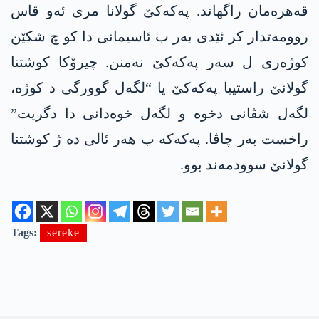
قەھرەمان راگھاند. پەکەکێ گولانا مری ئەو قاس
روومەتدار کر ئێدی بەر ب ئاسیمانی دا کو چ شکێن
کوژەری ل سەر پەکەکێ نەمنن. چیرۆکا کوشتنا
گولانێ راستییا پەکەکێ یا “لگەل گوورگی د کوژە،
لگەل شڤانی دخوە و لگەل خوەدانی دا دگریت”
راخست بەر چاڤا. پەکەکە ب ھەر ئالی دە ژ کوشتنا
گولانێ سوودمەند بوو.
Tags:
sereke