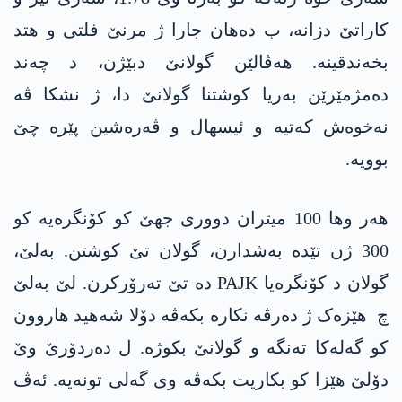
کاراتێ دزانە، ب دەھان جارا ژ مرنێ فلتی و ھتد
بخەندقینە. ھەڤالێن گولانێ دبێژن، د چەند
دەمژمێرێن بەریا کوشتنا گولانێ دا، ژ نشکا ڤە
نەخوەش کەتیە و ئیسهال و ڤەرەشین پێرە چێ
بوویە.
ھەر وھا 100 میتران دووری جھێ کو کۆنگرەیە کو
300 ژن تێدە بەشدارن، گولان تێ کوشتن. بەلێ،
گولان د کۆنگرەیا PAJK دە تێ تەرۆرکرن. لێ بەلێ
چ ھێزەک ژ دەرڤە نکارە بکەڤە دۆلا شەهید ھاروون
کو گەلەکا تەنگە و گولانێ بکوژە. ل دەردۆرێ وێ
دۆلێ ھێزا کو بکاریت بکەڤە وی گەلی تونەیە. ئەڤ