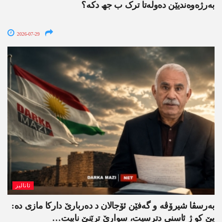
بەرژەوەندیێن دەولەتا ترک ب جھ دکە؟
2026-07-29
ئانالیز
بەرسڤا شیرۆڤە و گەفێن ئۆجالان د دەربارێ دارکا مازی دە:
یێ کو ژ ئاسنی دترسیت، سوارێ ترێنێ نابیت…