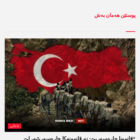
پوستێن ھەمان بەش
ئانالیز
“قانوونا چارەسەریێ: نە قانوونەکا چارەسەریێیە، لێ