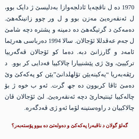
1970 دە ل ناڤچەیا ئادلجەوازا بەدلیسێ ژ دایک بوو،
ل ئەنقەرەیێ مەزن بوو و ل ور چوو زانینگەھێ.
دەمەکێ د گرتیگەھێ دە دمینە و پشترە دچە شامێ
ل جەم عەڤدللا ئۆجالان. سالا 1994 دەرباسی ھەرێما
ئامەد و گارزانێ دبە. دەما کو ئۆجالان ڤەگەرییا
ترکییێ، وێ ژی پێشنییارا چالاکییا فەدایی کر بوو. د
رێڤەبەریا “یەکینەیێن تۆلھلدانێ”یێن کو پەکەکێ وێ
دەمێ ئاڤا کربوون دە جھ گرت. ئەو ب خوە ژ بۆ
چالەکییا ئینتیحارێ دچە ئەنقەرەیێ. لێ ئۆجالان ڤان
چالاکییان د راوەستینە لۆما ئەو ژی ڤەدگەرە.
گەلۆ گولان د ناڤبەرا پەکەکێ و دەولەتێ دە ببوو پۆستەبەر؟