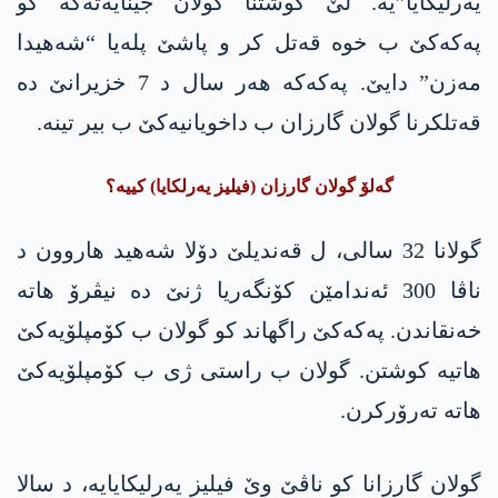
یەرلیکایا”یە. لێ کوشتنا گولان جینایەتەکە کو
پەکەکێ ب خوە قەتل کر و پاشێ پلەیا “شەهیدا
مەزن” دایێ. پەکەکە ھەر سال د 7 خزیرانێ دە
قەتلکرنا گولان گارزان ب داخویانیەکێ ب بیر تینە.
گەلۆ گولان گارزان (فیلیز یەرلکایا) کییە؟
گولانا 32 سالی، ل قەندیلێ دۆلا شەھید ھاروون د
ناڤا 300 ئەندامێن کۆنگەریا ژنێ دە نیڤرۆ ھاتە
خەنقاندن. پەکەکێ راگھاند کو گولان ب کۆمپلۆیەکێ
ھاتیە کوشتن. گولان ب راستی ژی ب کۆمپلۆیەکێ
ھاتە تەرۆرکرن.
گولان گارزانا کو ناڤێ وێ فیلیز یەرلیکایایە، د سالا