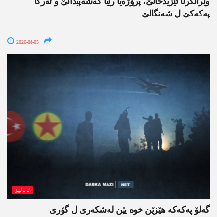
وێرانکرنا ئێزیدخانێ، پرۆژەیا رێیا گەشەپیدانێ و ئەرکا
پەکەکێ ل شەنگالێ
2026-08-05
ئانالیز
گەلۆ پەکەکە ھێزێن خوە یێن لەشکەری ل گۆری