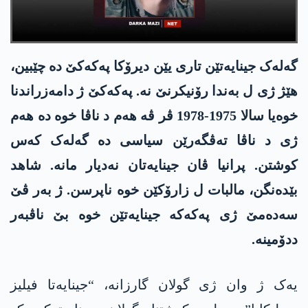
گەلەک جینایەتێن تاری یێن دیرۆکا پەکەکێ دە چێبین،
ھێژ ژی ل بەندا رۆنیکرنێ نە. پەکەکێ ژ دامەزراندنا
خوەیا سالا 1975-1978 ڤر ڤە ھەم د ناڤا خوە دە ھەم
ژی د ناڤا تەڤگەرێن سیاسی دە گەلەک کەس
کوشتن. پرانیا ڤان جینایەتان نەدیار مانە. شاھد
بێدەنگن، مالبات ل زارۆکێن خوە ناپرسن. ژ بەر ڤێ
سەدەمێ ژی پەکەکە جینایەتێن خوە بێ ناڤبەر
ددۆمینە.
یەک ژ وان ژی گولان گارزانە، “جینایەتا فیلیز