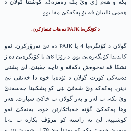
بکە و ھەم ژی وێ بکە رەمزەک. کوشتنا گولان د
ھەمی ئالییان ڤە بۆ پەکەکێ مفا بوو.
د کۆنگرەیا PAJK دە ھات ئینفازکرن.
گولان د کۆنگرەیا 4 یا PAJK دە تێ تەرۆرکرن. ئەو
کاندیدا کۆنگەرەیێ بوو. د رۆژا 8ێ یا کۆنگرەیێ دە ژ
نشکا ڤە نەخوەش دکەڤە و ناچە جڤینێ. لێ پشتی
دەمەکی کورت گولان د ئۆدەیا خوە دا خەنقی تێ
دیتن. پەکەکە وێ شەڤێ بێی کو پشکنینا جەسەدێ
وێ بکە، ب لەز و بەز گولان ب خاکێ سپارت. ھەر
وھا پەکەکێ گۆتە خەباتکارێن خوە، یەنەکێ ئەو
کوشتییە. لێ نە راستە کو مرۆڤ بکارە ب تەنا
سەرێ خوە ژنەکە کو بەژنا وێ 1.78، شەرێ نێز و