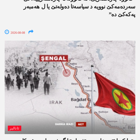
سەردەمەکێ نوویە د سیاسەتا دەولەتێ یا ل ھەمبەر
پەکەکێ دە”
2026-08-08
ئانالیز