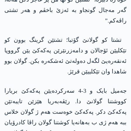
گەر مەجال گونجاو بە ئەزێ باخڤم و ھەر تشتی
راڤەکم.”
تشتا کو گولانێ گۆتبا؛ تشتێن گرینگ بوون کو
تێکلیێن ئۆجالان و دامەزرنێرێن پەکەکێ یێن گرووپا
ئەنقەرەیێ لگەل دەولەتێ ئەشکەرە بکن. گولان بوو
شاھدا وان تێکلییێن قرێژ.
جەمیل بایک و 3-4 سەرکردەیێن پەکەکێ بریارا
کووشتنا گولانێ دا. رێڤەبەریا ھێزێن تایبەتێن
پەکەکێ دکر. پەکەکێ خوەست ھەم ژ گولان خلاس
ببە ھەم ژی ب بەهانەیا کوشتنا گولان راڤا کادرۆیان