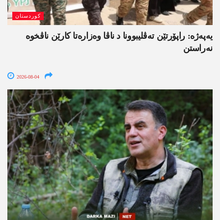
کوردستان
یەپەژە: راپۆرتێن تەڤلیبوونا د ناڤا وەزارەتا کارێن ناڤخوە
نەراستن
2026-08-04