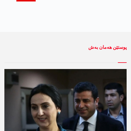
پوستێن ھەمان بەش