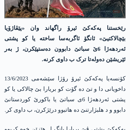
رێخستنا په‌كه‌كێ ئیرۆ راگهاند وان «پێڤاژۆیا
بێچالاکتیێ» ئانگۆ ئاگربه‌سا ساخته‌ یا کو پشتی
ئەردهەژا 6ێ سباتێ دابوون دەستپێکرن، ژ بەر
ئێریشێن دەولەتا ترک ب داوی کرنە.
كۆنسه‌یا په‌كه‌كێ ئیرۆ رۆژا سێشه‌می 13/6/2023
داخویانی دا و تێ ده‌ گۆت كو بریارا بێ چالاكی یا كو
پشتی ئه‌ردهه‌ژا 6ی سباتێ یا باكورێ كوردستانێ
دابوو و د هلبژارتنێ دە هاتبوو درێژکرن، ب داوی كر.
په‌كه‌كێ پشتی ڤێ بریارا بانگ ل هێزێن خوه‌ كربوو