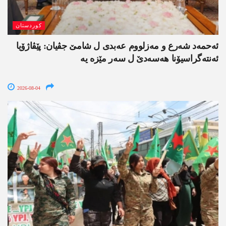
کوردستان
ئەحمەد شەرع و مەزلووم عەبدی ل شامێ جڤیان: پێڤاژۆیا
ئەنتەگراسیۆنا ھەسەدێ ل سەر مێزە یە
2026-08-04