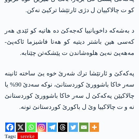
كو ت چالاكییان ل دژی ئارتێشا تركیێ نه‌كن.
د به‌شه‌كه‌ داخویانییا كه‌جه‌كێ ده‌ هاتیه‌ كو ئێدی هەر
کەسی هین باشتر دیتیە کو هەتا فاشیزما ئاكه‌پێ-
مه‌هه‌پێ نەیێ هلوەشاندن ت پێشکەتن چێنابە.
په‌كه‌كێ و ئارتێشا ترك شه‌رێ خوه‌ یێ ساخته‌ ئانینه‌
سه‌ر خاكا باشوورێ كوردستانێ، نوكه‌ سه‌دێ 90% یا
چالاكیێن په‌كه‌كێ ل سه‌ر خاكا باشوورێ كوردستانێ
نه‌ و ت چالاكییا وێ ل باكورێ كوردستانێ تونه‌.
Tags:
sereke