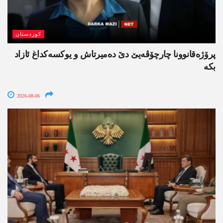
کوردستان
پرۆژەقانوونا چارچۆڤەیێ دێ دەمیرتاش و یوکسەکداغ ئازاد
بکە
2026-08-06