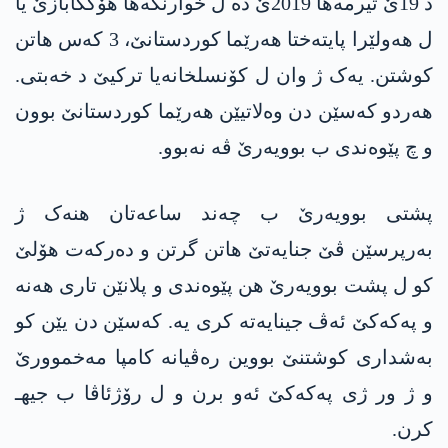
د 19ێ تیرمەها 2019ێ دە ل خوارنگەها هۆککابازێ یا
ل هەولێرا پایتەختا هەرێما کوردستانێ، 3 کەس هاتن
کوشتن. یەک ژ وان ل کۆنسلخانەیا ترکیێ د خەبتی.
هەردو کەسێن دن وەلاتیێن هەرێما کوردستانێ بوون
و چ پێوەندی ب بوویەرێ ڤه‌ نەبوو.
پشتی بوویەرێ ب چەند ساعەتان هنەک ژ
بەرپرسێن ڤێ جنایەتێ هاتن گرتن و دەرکەت هۆلێ
کو ل پشت بوویەرێ هن پێوەندی و پلانێن تاری هەنه‌
و په‌كه‌كێ ئەڤ جینایەتە کری یە. کەسێن دن یێن کو
بەشداری کوشتنێ بووین رەڤیانه‌ کامپا مەخموورێ
و ژ ور ژی په‌كه‌كێ ئەو برن و ل رۆژئاڤا ب جیهـ
کرن.