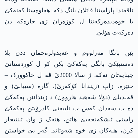
ناڤەندا پاراستنا قاتلان بانگ دکە. هەلوەستا كه‌نه‌كێ
یا خوەدیدەرکەتنا ل کوژەران ژی جارەکە دن
دەرکەت هۆلێ.
یێن بانگا مه‌زلووم و عه‌بدولره‌حمان ددن بلا
دەستپێکێ بانگی په‌كه‌كێ بکن کو ل کوردستانێ
جینایەتان نەکە. ژ سالا 2000ێ ڤە ل خاكوورک –
خنێرە، زاپ (زیندانا کۆکەرێ)، گارە (سییانێ) و
قەندیلێ (دۆلا شەهید هاروون) د زیندانێن په‌كه‌كێ
دە ب سەدان کەس ب تایبەتی کادرۆیێن په‌كه‌كێ
راستی ئیشکەنجەیێ هاتن، هنەک ژ وان ئینتیحار
کرن، هنەکان ژی خوە شه‌وتاند. گەر بێ خواستن