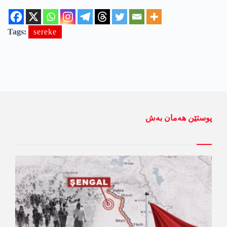
Tags:
sereke
پوستێن ھەمان بەش