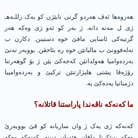
هەروه‌ها ئەڤ هەردو گرتی نابێژن کو یەک زللـه‌هـ
ژی ل مەنە دانە. ژ بەر کو ئەو ژی وەکە هەر
گرتیەکی ئاسایی مافێ خوە دستینن. دکارن ب
تەلەفوونێ ب مالباتێن خوه‌ رە بئاخڤن. بوویەر تەنێ
بەردەوامیا هەولدانێن كه‌جه‌كێ یێن ژ بۆ گوهەرتنا
رۆژەڤا پشتی هلبژارتنێن ترکیێ و بەردەوامییا
دژمناتیا په‌ده‌كێ یه‌.
ما كه‌نه‌كه‌ ناڤەندا پاراستنا قاتلانە؟
كه‌نه‌كه‌ ژی یەک ژ وان سازیانە کو ڤێ بوویەرێ
وەکە بنپێکرنا مافان هێسان دبینە. كه‌نه‌كه‌ وەکە