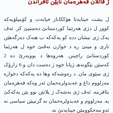
ژ قاتلان قەهرەمان نایێن ئافراندن
ل پشت جینایەتا هۆککاباز خیانەت و کۆمپلۆیەکە
کوور ل دژی هەرێما کوردستانێ دەستپێ کر. ئەڤ
یەک ژی نیشان ددە کو په‌كه‌كە ب هنەک دەزگەهێن
تاری و میتێ رە د خوازن تەڤنێ خوە ل هەرێما
کوردستانێ راچینن. هەروه‌ها د بوویەرێ دە 2
کەسێن بێگونەهـ ژیانا خوە ژ دەست دان و 6 زارۆک
ژی سێوی مان. د رەوشەکە وها دە په‌كه‌كە دخوازە
مه‌زلووم داغ و عه‌بدولره‌حمان ئەر وەکە قەهرەمان
بئافرینه‌. ئەڤ ژی بەشەک ژ پلانێن نوو یێن په‌كه‌كێ
یە. مه‌زلووم و عه‌بدولره‌حمان نە گرتییێن سیاسی نە
ئەو مەحکوومێن جینایەتێ نە.