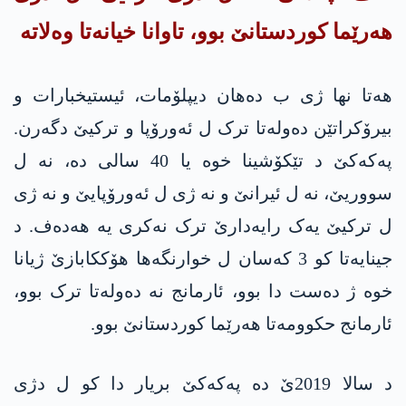
هەرێما کوردستانێ بوو، تاوانا خیانەتا وەلاتە
هەتا نها ژی ب دەهان دیپلۆمات، ئیستیخبارات و
بیرۆکراتێن دەولەتا ترک ل ئەورۆپا و ترکیێ دگەرن.
په‌كه‌كێ د تێکۆشینا خوە یا 40 سالی دە، نە ل
سووریێ، نە ل ئیرانێ و نه‌ ژی ل ئەورۆپایێ و نە ژی
ل ترکیێ یەک رایەدارێ ترک نەکری یە هەدەف. د
جینایەتا کو 3 کەسان ل خوارنگەها هۆککابازێ ژیانا
خوە ژ دەست دا بوو، ئارمانج نە دەولەتا ترک بوو،
ئارمانج حکوومەتا هەرێما کوردستانێ بوو.
د سالا 2019ێ دە په‌كه‌كێ بریار دا کو ل دژی