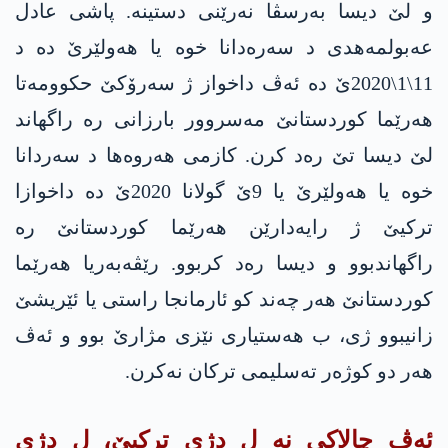
و لێ دیسا بەرسڤا نه‌رێنی دستینە. پاشی عادل
عەبولمەهدی د سەره‌دانا خوە یا هەولێرێ دە د
11\1\2020ێ دە ئەڤ داخواز ژ سەرۆکێ حکوومەتا
هەرێما کوردستانێ مەسروور بارزانی رە راگهاند
لێ دیسا تێ رەد کرن. کازمی هەروه‌ها د سەردانا
خوە یا هەولێرێ یا 9ێ گولانا 2020ێ دە داخوازا
ترکیێ ژ رایەدارێن هەرێما کوردستانێ رە
راگهاندبوو و دیسا رەد کربوو. رێڤەبەریا هەرێما
کوردستانێ هەر چەند كو ئارمانجا راستی یا ئێریشێ
زانیبوو ژی، ب هەستیاری نێزی مژارێ بوو و ئەڤ
هەر دو کوژەر تەسلیمی ترکان نەکرن.
ئەڤ چالاکی نە ل دژی ترکیێ، ل دژی