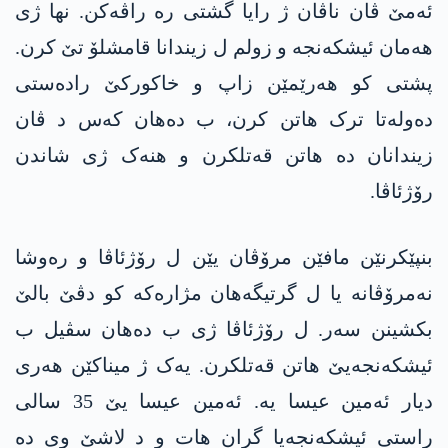
ئەمێ ڤان ناڤان ژ رایا گشتی رە راڤەکن. نها ژی
هەمان ئیشکەنجە و زولم ل زیندانا قامشلۆ تێ کرن.
پشتی کو هەرێمێن زاپ و خاكورکێ رادەستی
دەولەتا ترک هاتن کرن، ب دەهان کەس د ڤان
زیندانان دە هاتن قەتلکرن و هنەک ژی شاندن
رۆژئاڤا.
بنپێکرنێن مافێن مرۆڤان يێن ل رۆژئاڤا و رەوشا
نەمرۆڤانە یا ل گرتیگەهان مژارەکە کو دڤێ بالێ
بکشینن سەر. ل رۆژئاڤا ژی ب دەهان سڤیل ب
ئیشکەنجەیێ هاتن قەتلکرن. یەک ژ میناکێن هەری
دیار ئەمین عیسا یە. ئەمین عیسا یێ 35 سالی
راستی ئیشکەنجەیا گران هات و د لاشێ وی دە