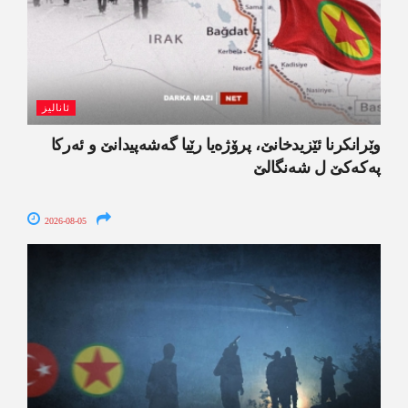
ئانالیز
وێرانکرنا ئێزیدخانێ، پرۆژەیا رێیا گەشەپیدانێ و ئەرکا
پەکەکێ ل شەنگالێ
2026-08-05