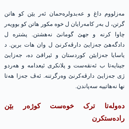
مه‌زلووم داغ و عه‌بدولره‌حمان ئەر یێن کو هاتن
گرتن، ل بەر کامەرایان ل خوە مکور هاتن کو بوویەر
چاوا کرنە و جهێ گومانێ نەهشتن. پشترە ل
دادگەهێ جەزایێ دارڤەکرنێ ل وان هات برین. د
یاسایا جەزایێن کوردستان و ئیراقێ دە، جەزایێ
جینایەتا ب ئه‌نقه‌ست و پلانکری ئیعدامە و هەردو
ژی جەزایێ دارڤەکرنێ وەرگرتنە. ئەڤ جەزا هەتا
نها نەهاتییە سەپاندن.
دەولەتا ترک خوەست کوژەر بێن
رادەستکرن