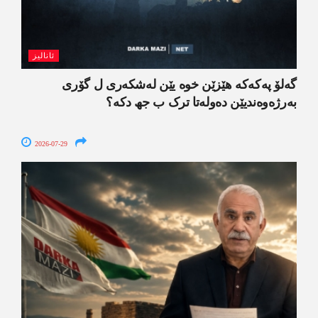
ئانالیز
گەلۆ پەکەکە ھێزێن خوە یێن لەشکەری ل گۆری
بەرژەوەندیێن دەولەتا ترک ب جھ دکە؟
2026-07-29