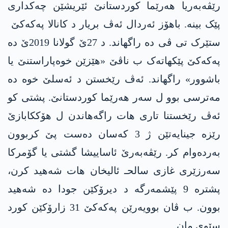
رێڤەبەریا هەرێما کوردستانێ ئێریشێن چەکداری
پێک بینە. باهۆز ئەردال ئەڤ بریار د کانالا په‌كه‌كێ
ستێرک تی ڤی دە راگهاند. د 27ێ گولانا 2019ێ دە
په‌كه‌كێ پێکهاتەک ب ناڤێ «هێزێن خوەپاراستنێ یا
باشوور» راگهاند. ئەڤ رێخستن د ئەسلێ خوە دە
مەترسی بوو ل سەر هەرێما کوردستانێ. پشتی کو
ئەڤ رێخستنا تاری هات راگەهاندن ل هۆککابازێ
رێزە جینایەتێن ژ 3 کەسان دەست پێ کربوون
بەردەوام کر. رێڤەبەرێ ئاساییشا گشتی یا گۆمرکا
سەرزێری غازی سالحـ ئالیخان هات شەهید کرن،
پشتره‌ 9 پێشمەرگە د دیرۆکێن جودا دە شەهید
بوون. ب ڤان بوویەرێن په‌كه‌كێ 31 زارۆکێن کورد
سێوی مان.