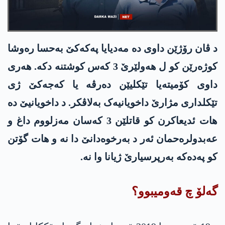
د ڤان رۆژێن داوی دە مەدیایا په‌كه‌كێ بەحسا رەوشا
کوژەرێن کو ل هەولێرێ 3 کەس کوشتنە دکە. هەری
داوی کۆمیتەیا تێکلیێن دەرڤە یا كه‌جه‌كێ ژی
تێکلداری مژارێ داخویانیەک بەلاڤکر. د داخویانیێ دە
هات ئدیعاکرن کو قاتلێن 3 کەسان مه‌زلووم داغ و
عه‌بدولره‌حمان ئەر د بەرخوەدانێ دا نە و هات گۆتن
کو په‌ده‌كه‌ بەرپرسیارێ ژیانا وا نە.
گەلۆ چ قەومیبوو؟