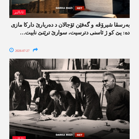
ئانالیز
بەرسڤا شیرۆڤە و گەفێن ئۆجالان د دەربارێ دارکا مازی
دە: یێ کو ژ ئاسنی دترسیت، سوارێ ترێنێ نابیت…
2026-07-27
ئانالیز