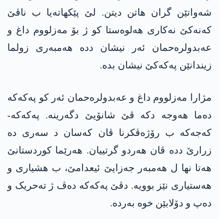
شەواتێن گران هاتن دیتن. لێ پێکهاتەیا ب ناڤێ
كه‌نه‌كێ نەکاری هەلوەستا کو ژ بۆ مه‌زلووم داغ و
عه‌بدولره‌حمان ئەر نیشان ددە هەمبەری زولما
زیندانێن په‌كه‌كێ نیشان بدە.
مژارا مه‌زلووم داغ و عه‌بدولره‌حمان ئەر کو په‌كه‌كە
دەما هەوجە دکە ڤێ شانۆیێ دگەرینە. په‌كه‌كه‌-
كه‌جه‌كه‌ ب رۆژەڤکرنا ڤان کەسان د سەری دە
زرارێ ددە ڤان هەردو گرتییان. هەرێما کوردستانێ
هەتا نها ل هەمبەر جەزایێ ئیعدامێ، ب هشیاری و
هەستیاری نێز بوویە. دڤێ په‌كه‌كە دەڤ ژ تەحریک و
دەپ و دۆلابێن خوە بەردە.