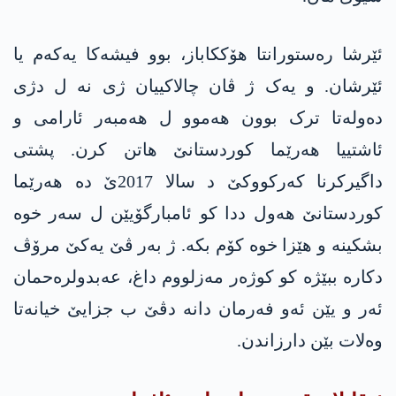
ئێرشا رەستورانتا هۆککاباز، بوو فیشەکا یەکەم یا
ئێرشان. و یەک ژ ڤان چالاکییان ژی نە ل دژی
دەولەتا ترک بوون هەموو ل هەمبەر ئارامی و
ئاشتییا هەرێما کوردستانێ هاتن کرن. پشتی
داگیرکرنا کەرکووکێ د سالا 2017ێ دە هەرێما
کوردستانێ هەول ددا کو ئامبارگۆیێن ل سەر خوە
بشکینە و هێزا خوە کۆم بکە. ژ بەر ڤێ یەکێ مرۆڤ
دکارە ببێژە کو کوژەر مه‌زلووم داغ، عه‌بدولره‌حمان
ئەر و یێن ئه‌و فەرمان دانە دڤێ ب جزایێ خیانەتا
وەلات بێن دارزاندن.