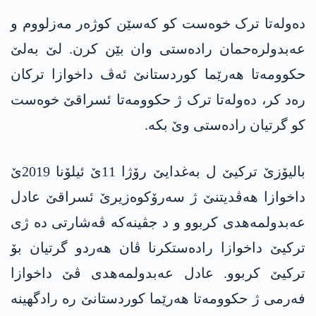
دەولەتا ترک خوەست کو کەسێن کوژەر مه‌زلووم و
عه‌بدولره‌حمان رادەستی وان بێن کرن. لێ بەلێ
حکوومەتا هەرێما کوردستانێ ئەڤ داخوازا ترکان
رەد کر، دەولەتا ترک ژ حکوومەتا ئسراقێ خوەست
کو گرتیان رادەستی وێ بکە.
بالیۆزێ ترکیێ ل بەغدایێ رۆژا 11ێ ئیلۆنا 2019ێ
داخوازا هەڤدیتنێ ژ سەرۆکوەزیرێ ئسراقێ عادل
عەبدولمەهدی کربوو و د جڤینەکە ڤەشارتی دە ژی
ترکیێ داخوازا رادەستکرنا ڤان هەردو گرتیان بۆ
ترکیێ کربوو. عادل عەبدولمەهدی ڤێ داخوازا
فەرمی ژ حکوومەتا هەرێما کوردستانێ رە رادگهینە