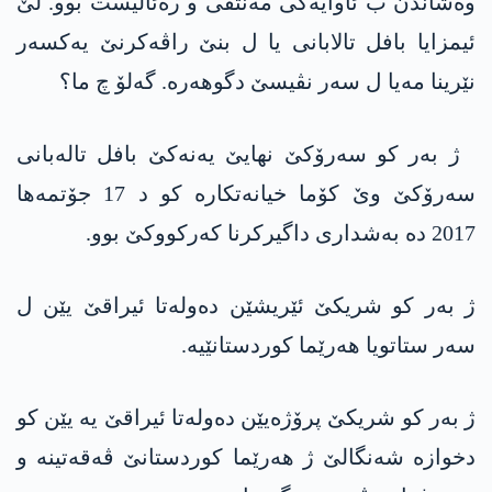
وەشاندن ب ئاوایەکی مەنتقی و رەئالیست بوو. لێ
ئیمزایا بافل تالابانی یا ل بنێ راڤەکرنێ یەکسەر
نێرینا مەیا ل سەر نڤیسێ دگوھەرە. گەلۆ چ ما؟
ژ بەر کو سەرۆکێ نھایێ یەنەکێ بافل تالەبانی
سەرۆکێ وێ کۆما خیانەتکارە کو د 17 جۆتمەھا
2017 دە بەشداری داگیرکرنا کەرکووکێ بوو.
ژ بەر کو شریکێ ئێریشێن دەولەتا ئیراقێ یێن ل
سەر ستاتویا ھەرێما کوردستانێیە.
ژ بەر کو شریکێ پرۆژەیێن دەولەتا ئیراقێ یە یێن کو
دخوازە شەنگالێ ژ ھەرێما کوردستانێ ڤەقەتینە و