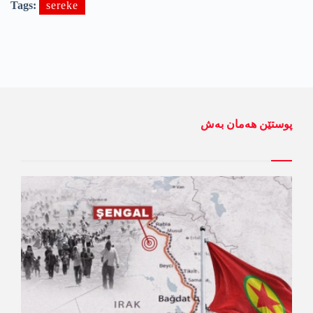
Tags:
sereke
پوستێن ھەمان بەش