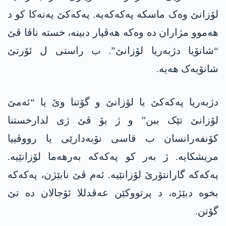
لۆزانێ وەک ماسکە پەکەکەیە. پەکەکێ یەنەکا کو د
ھەموو مژاران دە وەکە ھەڤپار دبینە، خستە ناڤا ڤێ
“شانۆیا دژبەریا لۆزانێ”. ب راستی ل ئۆرتێ
شانۆیەک ھەیە.
دژبەریا پەکەکێ یا لۆزانێ و گۆتنا وێ یا “ئەمێ
لۆزانێ تێک ببن” و ژ بۆ ڤێ ژی لدارخستنا
کۆنفەرانسان ب قاسی نۆبەدارێی یا رووڤییا
مریشکایە. ژ بەر کو پەکەکە بەرھەما لۆزانێیە.
پەکەکە گارانتۆرێ لۆزانێیە. ئەم ڤێ نابێژن، پەکەکە
بخوە دبێژە، د پرتووکێن عەڤدللا ئۆجالان دە تێ
گۆتن.