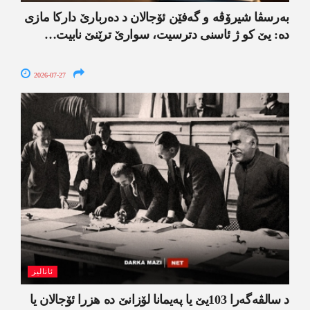
بەرسڤا شیرۆڤە و گەفێن ئۆجالان د دەربارێ دارکا مازی
دە: یێ کو ژ ئاسنی دترسیت، سوارێ ترێنێ نابیت…
2026-07-27
ئانالیز
د سالڤەگەرا 103یێ یا پەیمانا لۆزانێ دە هزرا ئۆجالان یا