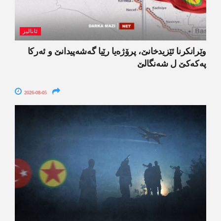
ئانالیز
وێرانکرنا ئێزیدخانێ، پرۆژەیا رێیا گەشەپیدانێ و ئەرکا
پەکەکێ ل شەنگالێ
2026-08-05