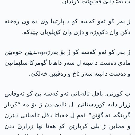
ب بەغدایێ ڤە بهێت گرێدان.
ژ بەر کو ئەو کەسە کو د پارتییا وی دە وی رەخنە
دکن وان دکووژە و دژی وان کۆپلویان چێدکە.
ژ بەر کو ئەو کەسە کو ژ بۆ بەرژەوەندیێن خوەیێن
مادی دەست داتنیتە ل سەر داھاتا گومرکا سلێمانیێ
و دەست داتینە سەر ئاخ و زەڤیێن خەلکێ.
ب کورتی، بافل تالەبانی ئەو کەسە یێ کو ئەوقاس
زرار دایە کوردستانێ. ل ئالیێ دن ژ بۆ مە “کریار
گرینگە، نە گۆتن”. ئەم ل خەباتا بافل تالەبانی دنێرن
و مخابن ژ بلی کریارێن کو ھەتا نھا زرارێ ددن