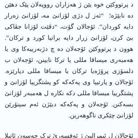
د پرتووکێن خوە یێن ژ ھەزاران رووپەلان پێک دهێن
دە نابێژە؛ “ئەز ل دژی لۆزانێ مە، لۆزانێ زەرار
دایە کوردان”. ئۆجالان گۆت، “دڤێت لۆزانا جڤاکی
بێ کرن، لۆزانێ زرار دایە براتیا کورد و ترکان”.
ھوون د پرتووکێن ئۆجەلان دە چ دژبەرییەکا وی یا
ھەمبەری میساقا مللی یا ترکا نابینن، ئۆجەلان ب
دلسۆزی پرۆژەیا ترکان یا میساقا مللی دپارێزە.
ئۆجالان و پارتییا وی پەکەکە کو پشتگرییا لۆزانێ و
پشتگرییا میساقا مللی دکە نکارە ل ھەمبەر لۆزانێ
بسەکنن. ئۆجەلان و پەکەکە دبێژن ئەم سینۆرێن
لۆزانێ چێکری ناگوھەرین.
ئۆجالان ل ئیمرالیێ ژ ئەفسەرێ ترک حەسەن ئاتیلا