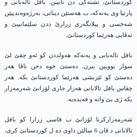
کوردستانێ، تشتەکی دن نابینن. بافل تالەبانی و
پارتیا وی یەنەکە، ب ھەستێن دیناتی، بەرژەوەندییێن
شەخسی و پیلانگەری زرارێ ددن سلێمانییێ و
تەڤایی ھەرێما کوردستانێ.
بافل تالەبانی و یەنەکە ھەولددن کو ئەو چقێ لێ
سوار بوویین ببرن. دەستێ خوە دخن ناڤا ھەر
دەستێ کو ئێریشی ھەرێما کوردستانێ بکە. ھەر
چقاس بافل تالابانی ھەزار جاری لۆزانێ شەرمەزار
بکە ژی بێ واتە و فەیدەیە.
شەرمەزارکرنا لۆزانێ ب قاسی زرارا کو بافل
تالابانی د ڤان 6 سالێن داوی دە ل کوردستانێ کری،