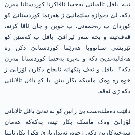
نینە. بافل تالەبانی بەحسا ئاڤاکرنا کوردستانا مەزن
دکە، لێ دخوازە سلێمانیێ ژ ھەرێما کوردستانێ کو
کوردان ب زەحمەتی، ب خوین و جان ئاڤا کرنە،
ڤەقەتینە و بخە سەر ئیراقێ. بافل ب کەسێن کو
ئێریشی ستاتوویا ھەرێما کوردستانێ دکن رە
ھەڤالبەندیێ دکە و پەیرە بەحسا کوردستانا مەزن
دکە؟ بافل و ئەڤ پێکھاتە ئانجاخ دکارن لۆزانێ ژ
خوە رە وەک ماسکە بکار بینن. یا کو بافل تالابانی
دکە ژی ئەڤە.
دڤێت دەملدەست بێ زانین کو نە تەنێ بافل تالابانی
لۆزانێ وەک ماسکە بکار تینە، پەکەکە ھەمان
سەختەکاریێ دکە. ژخوە، ئەندازیارێ فکرا بکارئانینا