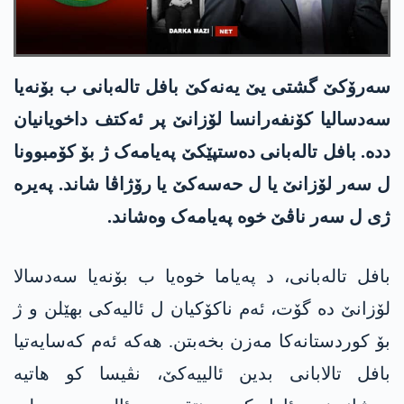
سەرۆکێ گشتی یێ یەنەکێ بافل تالەبانی ب بۆنەیا
سەدسالیا کۆنفەرانسا لۆزانێ پر ئەکتف داخویانیان
ددە. بافل تالەبانی دەستپێکێ پەیامەک ژ بۆ کۆمبوونا
ل سەر لۆزانێ یا ل حەسەکێ یا رۆژاڤا شاند. پەیرە
ژی ل سەر ناڤێ خوە پەیامەک وەشاند.
بافل تالەبانی، د پەیاما خوەیا ب بۆنەیا سەدسالا
لۆزانێ دە گۆت، ئەم ناکۆکیان ل ئالیەکی بھێلن و ژ
بۆ کوردستانەکا مەزن بخەبتن. ھەکە ئەم کەسایەتیا
بافل تالابانی بدین ئالییەکێ، نڤیسا کو ھاتیە