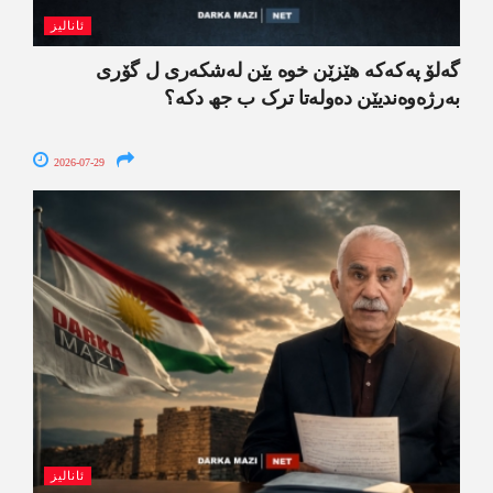
ئانالیز
گەلۆ پەکەکە ھێزێن خوە یێن لەشکەری ل گۆری
بەرژەوەندیێن دەولەتا ترک ب جھ دکە؟
2026-07-29
ئانالیز