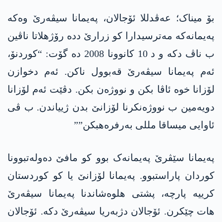
بۆ میناک؛ عەڤدللا ئۆجالان، پەیمانا سیڤەرێ وەکە
پەیمانەکە مەترسیدارا کو زرارێ ددە رۆژھلاتا ناڤین
ب ناڤ دکە و د 10 کانوونا 2008 دە گۆت: “کوردنۆ،
ئەم پەیمانا سیڤەرێ قەبوول ناکن. ئەم دخوازن
لۆزانا خوە ئاڤا بکن و نووژەن بکن. دڤێت ئەم لۆزانا
دویەمین ب نووژەنکرنا لۆزانێ بدن ژییاندن. ب ڤی
ئاوایی میساقا مللی بەرفرەھبکن””
پەیمانا سێڤرێ پەیمانەک بوو کو مافێ دەولەتبوونا
کوردان پاراستبوو. پەیمانا لۆزانێ یا کو کوردستان
کرییە پارچە، پشتی ھلوەشاندنا پەیمانا سیڤەرێ
ھات چێکرن. ئۆجالان دژبەریا سیڤەرێ دکە. ئۆجالان