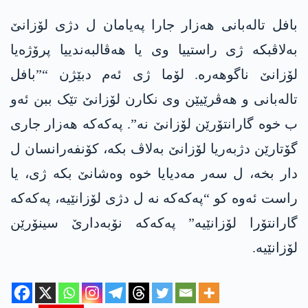
بافل تالەبانی ھەزار جارا پەیامان ل دژی لۆزانێ
بەلاڤبکە ژی راستییا وی یا ھەڤالبەندییا پرۆژەیا
لۆزانێ ناگوھەرە. لۆما ژی ئەم دبێژن “”بافل
تالەبانی و ھەڤرێیێن وی نکارن لۆزانێ تێک ببن ئەو
ب خوە گارانتۆرێن لۆزانێ نە”. پەکەکە ھەزار جاری
گۆتارێن دژبەریا لۆزانێ بەلاڤ بکە، کۆنفەرانسان ل
دار بخە، ل سەر مەدیایا خوە وەشانێ بکە ژی، یا
راست ئەوە کو “پەکەکە نە ل دژی لۆزانێیە، پەکەکە
گارانتۆرا لۆزانێیە” پەکەکە نۆبەدارێ سینۆرێن
لۆزانێیە.