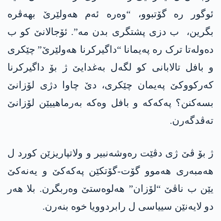
ئوگور رە گۆتبوو، “وەرە ئەم ھەولێرێ بھەڤرە
بگرین، ب دزی پشتگری بدن مە”. ئۆجالانێ کو ب
دەولەتا ترک رە پەیمانا “داگیرکرنا ھەولێرێ” چێکری
و بافل تالابانی کو لگەل بەغدایێ ژ بۆ داگیرکرنا
کەرکووکێ پەیمان چێکری، دێ چاوا دژی لۆزانێ
بسەکنن؟ پەکەکە و بافل وەکە بەرماھییێن لۆزانێ
تەڤدگەرن.
ژ بۆ ڤێ ژی دڤێت رەوشەنبیر و ولاتپاریزێن کورد ل
ھەمبەری ھەموو گۆت-گۆتکێن پەکەکێ و یەنەکێ
یێن ب ناڤێ “لۆزان” ھەلوەستێ وەربگرن. بلا ھەر
دو لایەنێن سییاسی ل رابردوویا خوە بنەرن.