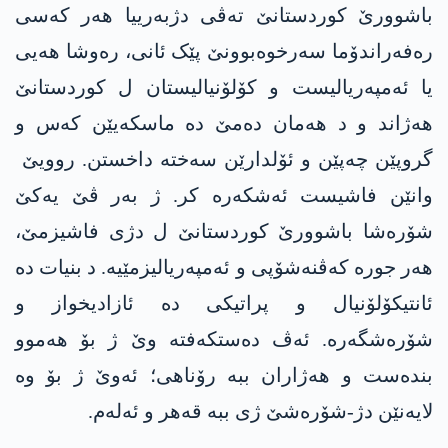
باشوورێ کوردستانێ تەڤی دژبەرییا ھەر کەسی
رەفەراندۆما سەرخوەبوونێ پێک ئانی، رەوشا هەیی
یا ئەمپەریالیست و کۆلۆنیالیستان ل کوردستانێ
ھەژاند و د ھەمان دەمێ دە ماسکەیێن کەس و
گروپێن چەپێن و ئۆلدارێن سەختە داخستن. روویێ
وانێن فاشیست ئەشکەرە کر. ژ بەر ڤێ یەکێ
شۆرەشا باشوورێ کوردستانێ ل دژی فاشیزمێ،
ھەر جورە کەڤنەشۆپی و ئەمپەریالیزمێیە. د بنیات دە
ئانتیکۆلۆنیال و پراتیکی دە ئازادیخواز و
شۆرەشگەرە. ئەڤ دەستکەفتە وێ ژ بۆ ھەموو
بندەست و ھەژاران ببە رۆناھی؛ ئەوێ ژ بۆ وە
لایەنێن دژ-شۆرەشێ ژی ببە قەھر و ئەلەم.