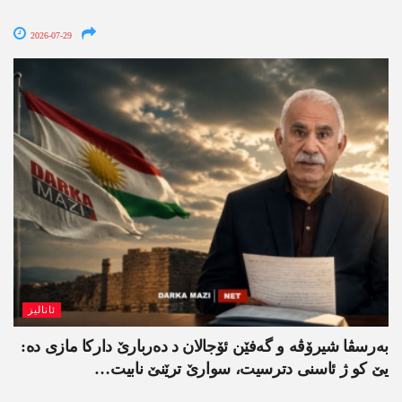
2026-07-29
ئانالیز
بەرسڤا شیرۆڤە و گەفێن ئۆجالان د دەربارێ دارکا مازی دە:
یێ کو ژ ئاسنی دترسیت، سوارێ ترێنێ نابیت…