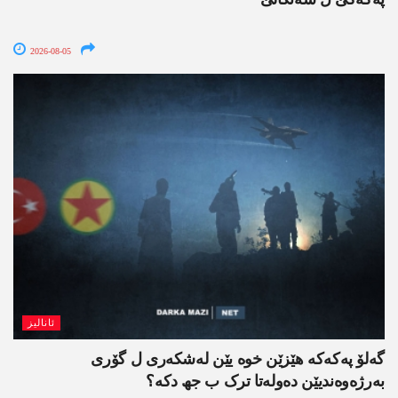
2026-08-05
ئانالیز
گەلۆ پەکەکە ھێزێن خوە یێن لەشکەری ل گۆری
بەرژەوەندیێن دەولەتا ترک ب جھ دکە؟