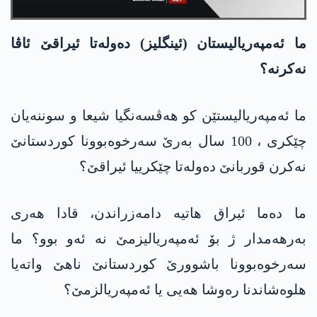
ما ئەمپەریالیستان (ئینگلیز) دەولەتا ئیراقێ ئاڤا
نەکرنە؟
ما ئەمپەریالیستێن کو ھەڤسەنگیا شیعا و سوننەیان
چێکری ، 100 سال بەرێ سەرخوەبوونا کوردستانێ
نەکرن قوربانێ دەولەتا چێکرییا ئیراقێ؟
ما دەما ئیراق ھاتیە دامەزراندن، قادا ھەری
بەرھەمدار ژ بۆ ئەمپەریالیزمێ نە ئەو بوو؟ ما
سەرخوەبوونا باشوورێ کوردستانێ ناھێ واتەیا
ھلوەشاندنا رەوشا هەیی یا ئەمپەریالزمێ؟