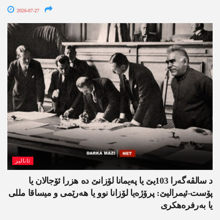
2026-07-27
ئانالیز
د سالڤەگەرا 103یێ یا پەیمانا لۆزانێ دە هزرا ئۆجالان یا
پۆست-ئیمرالیێ: پرۆژەیا لۆزانا نوو یا ھەرێمی و میساقا مللی
یا بەرفرەھکری