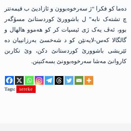
دەما کو فکرا “ژ سەرخوەبوون و ئازادیێ ب قیمەتتر
چ تشتەک نابە” ل باشوورێ کوردستانێ مسۆگەر
بوو، ئەڤ یەک ژی ئیسپات کر کو ھەموو ھالھال و
گالگالا کەس-لایەنێن کو د شەخسێ بەرزانییان دە
ئێریشی باشوورێ کوردستانێ دکن، وێ نکاربن
کاروانێ مەشا سەرخوەبوونێ بسەکنینن.
Tags:
sereke