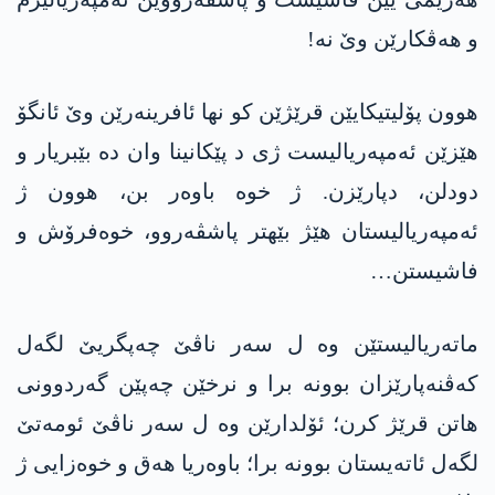
و ھەڤکارێن وێ نە!
ھوون پۆلیتیکایێن قرێژێن کو نھا ئافرینەرێن وێ ئانگۆ
ھێزێن ئەمپەریالیست ژی د پێکانینا وان دە بێبریار و
دودلن، دپارێزن. ژ خوە باوەر بن، ھوون ژ
ئەمپەریالیستان ھێژ بێھتر پاشڤەروو، خوەفرۆش و
فاشیستن…
ماتەریالیستێن وە ل سەر ناڤێ چەپگریێ لگەل
کەڤنەپارێزان بوونە برا و نرخێن چەپێن گەردوونی
ھاتن قرێژ کرن؛ ئۆلدارێن وە ل سەر ناڤێ ئومەتێ
لگەل ئاتەیستان بوونە برا؛ باوەریا ھەق و خوەزایی ژ