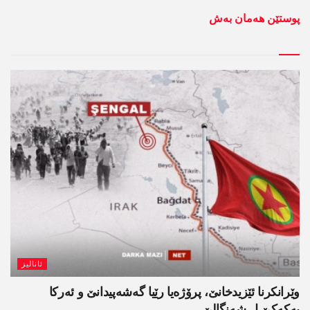
پوستێن ھەمان بەش
ئانالیز
وێرانکرنا ئێزیدخانێ، پرۆژەیا رێیا گەشەپیدانێ و ئەرکا
پەکەکێ ل شەنگالێ