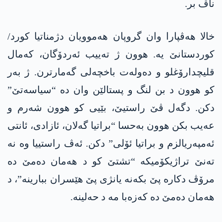
ناڤ بر.
خالا ھەڤپارا وان گروپان ھەموویان دژمناتیا کورد/
کوردستانێ یە. ھوون ژ تەییب ئەردۆگان، کەمال
قلیچدارۆغلو و دەولەت باخچەلی گەمارترن. ژ بەر
کو ھوون د بن لنگ و پستالێن وان دە “سیاسەتێ”
دکن. دگەل ڤێ راستیێ، بێیی کو ھوون شەرم و
عەیب بکن ھوون بەحسا “براتیا گەلان، ئازادی، ئانتی
ئەمپەریالزم و براتیا ئۆلی” دکن. ئەڤ راستییا وە نە
تەنێ تراژیکۆمیکە “تشتێ کو د هەمان دەمێ دە
مرۆڤ دکارە پێ بکەنە یانژی پێ هێسران ببارینە”، د
ھەمان دەمێ دە کەزەبا مە د حەلینە.