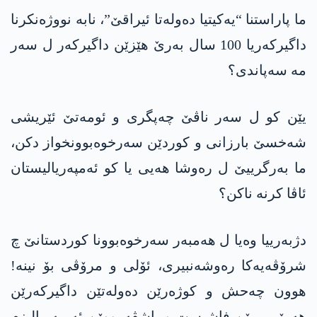
ما پاراستنا “یەکیتیا دەولەتا ئیراقێ”، نابە نووژەنکرنا
داگیرکەریا 100 سال بەرێ ھێزێن داگیرکەر ل سەر
مە سەپاندی؟
یێن کو ل سەر ناڤێ چەپگری و ئومەتێ ئێریشی
شەخسێ بارزانی و کوردێن سەرخوەبوونخواز دکن،
ما بەرگرییێ ل رەوشا هەیی یا کو ئەمپەریالیستان
ئاڤا کرنە ناکن؟
دژبەرییا وەیا ل ھەمبەر سەرخوەبوونا کوردستانێ چ
شرۆڤەیەکا رەوشەنبیری، ئۆلی و مرۆڤی بۆ نینە!
ھوون چەحش و کوژەرێن دەولەتێن داگیرکەرێن
ھەرێمی یێن فاشیست و پاشڤەرووێن ئەمپەریالیزم