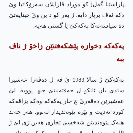
پاراستنا گەل) کو موراد قارایلان سەرۆکاتیا وێ
دکە ئەڤ بریار دایە. ژ بەر کو د بن وێ جینایەتێ
دە سیاسەتەکا په‌كه‌كێ یا گشتی هەیە.
په‌كه‌كە دخوازە پێشکەفتنێن زاخۆ ژ ناڤ
ببه‌
په‌كه‌كێ ژ سالا 1983 ێ ڤە ل دەڤەرا عەشیرا
سندی یان ئانكو ل حه‌فته‌نینێ جیهـ بوویە. لێ
عەشیرێن دەڤەرێ چ جار په‌كه‌كە وەکە بزاڤەکە
کورد نەدیت و پێرە پێوەندیدار نەبوو. هەر چەند
هنەک پێوەندیێن شەخسی تجاری هەبن ژی لێ ژ