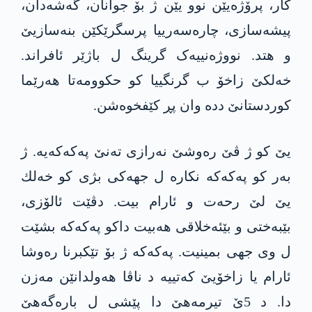
کار، پرۆژەیێن نوو یێن ژ بۆ جوانان، گەشەدان،
پیشەسازی، چارەسەرییا پرسگرێکێن بنەسازیێ
و هتد. نووژەنییەک گرینگ ل باژێر ئافراند.
خەلکێ زاخۆ ب گرنگییا کو حکوومەتا هەرێما
کوردستانێ ددە وان پڕ کێفخوەشن.
یێ کو ژ ڤێ رەوشێ نەرازی تەنێ په‌كه‌كەیە. ژ
بەر کو په‌كه‌كە نکارە ل جهه‌كی بژی کو خه‌لك
یێ لێ رحەت و ئارام بیت. دڤێت ئالۆزی،
بێبەختی و بێئەخلاقی هەبیت داکو په‌كه‌كە بشێت
ل وی جهی بمینیت. په‌كه‌كە ژ بۆ تێکبرنا رەوشا
ئارام یا زاخۆیێ کەتییە د ناڤا هەولدانێن مه‌زن
دا. د 5ێ تیرمەهێ دا پێشی ل بارەگەهێ