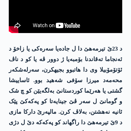
د 23ێ تیرمەهێ دا ل جادەیا سەرەکی یا زاخۆ د
ئەنجاما تەقاندنا بۆمبەیا ژ دوور ڤە یا کو د ناڤ
ئۆتۆمۆبیلا وی دا هاتبوو بجیهکرن، سەرلەشکەر
محه‌مه‌د میرزا سۆفی شەهید بوو. ئاساییشا
گشتی یا هەرێما کوردستانێ بەلگەیێن کو چ شک
و گومانێ ل سەر ڤێ جینایەتا کو په‌كه‌كێ پێک
ئانیە نه‌هشتن، بەلاڤ کرن. مالپەرێ دارکا مازی
د 9ێ تیرمەهێ دا راگهاند کو په‌كه‌كه‌ دێ ل دژی