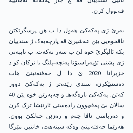
ئالیێ سندییان ڤە چ جار په‌كه‌كە نەهاتییە
قەبوول کرن.
بەرێ ژی په‌كه‌كێ هەول دا ب هن پرسگرێکێن
ناڤخوەیی یێن عەشیرێ ڤە پارچەیەک ژ سندییان
بکە ئالیگرێ خوە لێ ب سەر نەکەت. ب تایبەتی
ژی پشتی ئۆپەراسیۆنا پەنچه‌-پلنگ یا ترکان کو د
خزیرانا 2020 ێ دا ل حه‌فته‌نینێ هات
دەستپێکرن، سندی زێدەتر ژ په‌كه‌كێ دوور
کەتن. په‌كه‌كێ بارەگه‌هـ و چەپەرێن خوە یێن 40
سالان بێ پەڤچوون رادەستی ئارتێشا ترک کرن
و دەرباسی ناڤا چه‌م و رەزێن خەلکێ بوون.
هەرێما حه‌فته‌نینێ وەکە سینەهت، خانتیر، مێرگا