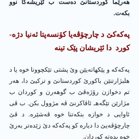
هەرێما کوردستانێ دەست ب ئێریشەکا نوو
بكه‌ت.
په‌كه‌كێ د چارچۆڤەیا کۆنسەپتا ئەنیا دژە-
کورد دا ئێریشان پێک تینە
په‌كه‌كە و پێکهاتەیێن وێ پشتی تێکچوونا خوە یا د
هلبژارتنێن باکورێ کوردستانێ و ترکیێ دا، هەر
تم دخوازن رۆژەڤێ ب گوهه‌رن و کوردان ب
مژارێن تێگەهـ ئاڤاکرنێ ڤە مژوول بکن. ب ڤی
ئاوایی د خوازە بنکەتنا خوە ڤەشێرە. د ڤێ
چارچۆڤەیێ دا دیارە کو په‌كه‌كە دێ زێدەتر بەرێ
خوە بدەته‌ کوردان.