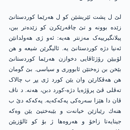
لێ ل پشت ئێریشێن کو ل هەرێما کوردستانێ
زێدە بوونە و تێ چاڤەرێکرن کو زێدەتر ببن،
پیلانگیرییەک مەزنتر هەیە: ئەو ژی هه‌ولدانێن
ئەنیا دژە کوردستانێ یە. ئالیگرێن شیعە و هن
لۆبیێن رۆژئاڤایی دخوازن هەرێما کوردستانێ
بێخن بن زەختێن ئابووری و سیاسی. بێ گومان
هن هەڤکارێن وان یێن کورد ژی پڕ ب چالاک
تەڤلی ڤێ پرۆژەیا دژە-کورد دبن، هەنە. د ناڤ
ڤان دا هێزا سەرەکی په‌كه‌كەیە. په‌كه‌كە دێ ب
هنه‌ك رێبازێن خیانه‌ت و بێبەختیێ یێن وه‌كه‌
جینایەتا زاخۆ و هه‌روه‌ها ژ بۆ كو ئالۆزیێن