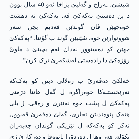
شیشێ، پەراخ و گەلیێ پزاخا ئەو 40 سال بوون
د بن دەستێ په‌كه‌كێ ڤه‌. په‌كه‌كێ نە دهشت
خوەجهێن ڤان گوندێن قەدیم بچن سەر
شوونوارێن خوە. شێنیێن گوند ب گۆتنا، “په‌كه‌كێ
جهێن کو دەستوور نەدان ئەم بچینێ د ماوێ
رۆژەکێ دا رادەستی لەشکەرێ ترک کرن”.
خەلکێ دەڤەرێ ب زەلالی دیتن کو په‌كه‌كە
نەرێخستنەکا خوەراگرە ل گەل هاتنا دژمنی
په‌كه‌كێ ل پشت خوە نەنێری و رەڤی. ژ بلی
هنەک پێوەندیێن تجاری، گەلێ دەڤەرێ قەبوول
نەکر کو په‌كه‌كە ل نێزیکی گوندان چەپەران
بکۆلە. هەر وها ل دەردۆرا باتووفا و دەرکارێ ژی