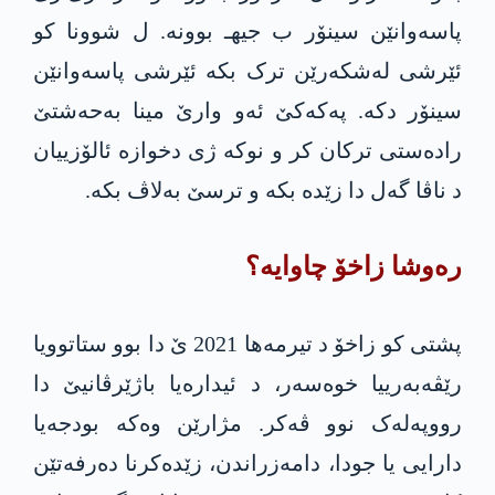
پاسەوانێن سینۆر ب جیهـ بوونە. ل شوونا کو
ئێرشی لەشکەرێن ترک بکە ئێرشی پاسەوانێن
سینۆر دکە. په‌كه‌كێ ئەو وارێ مینا به‌حەشتێ
رادەستی ترکان کر و نوکە ژی دخوازە ئالۆزییان
د ناڤا گەل دا زێدە بکە و ترسێ بەلاڤ بکە.
رەوشا زاخۆ چاوایە؟
پشتی کو زاخۆ د تیرمەها 2021 ێ دا بوو ستاتوویا
رێڤەبەرییا خوەسەر، د ئیدارەیا باژێرڤانیێ دا
رووپەلەک نوو ڤەکر. مژارێن وەکە بودجەیا
دارایی یا جودا، دامه‌زراندن، زێدەکرنا دەرفەتێن