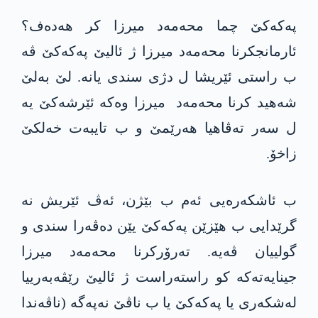
په‌كه‌كێ چما محه‌مه‌د میرزا کر هەدەف؟
ئارمانجکرنا محه‌مه‌د میرزا ژ ئالیێ په‌كه‌كێ ڤە
ب راستی ئێریشا ل دژی سندی یانە. لێ بەلێ
شەهید کرنا محه‌مه‌د میرزا وەکە ئێرشەکێ یە
ل سەر تەڤاهیا هەرێمێ و ب تایبەت خەلکێ
زاخۆ.
ب ئاشکەرەیی ئەم ب بێژن، ئەڤ ئێریش نە
گرێدایی ب هێزێن په‌كه‌كێ یێن دەڤەرا سندی و
گولییان ڤەیە. تەرۆرکرنا محه‌مه‌د میرزا
جینایەتەکە کو راستەراست ژ ئالیێ رێڤەبەرییا
لەشکەری یا په‌كه‌كێ یا ب ناڤێ نه‌په‌گه‌ (ناڤەندا