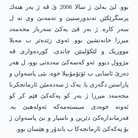
بوو. لێ بەلێ ژ سالا 2006 ێ ڤە ژ بەر هنه‌ك
پرسگرێکێن تەندورستیێ و تەمەنێ وی نە ل
سەر کارە. ژ بەر ڤێ یەکێ سەرباز محه‌مه‌د
میرزا خانه‌نشین بوو. ئەوی زێده‌تر ب مەیلا
مووزیک و لێکۆلینێن چاندی، کوردەواری ڤە
مژوول دبوو. ئەو کەسەکێ مەدەنی بوو، ل هەر
دەرێ ئاسایی ب ئۆتۆمۆبیلا خوە، بێی پاسەوان و
پاراستن دگەری یا. یەک ژ سەدەمێن ئارمانجکرنا
محه‌مه‌د میرزا ژ بەر کو په‌كه‌كێ فێم کر کو
ئەونە خوەدی سیستەمەکە ئەولەهیێ یە.
فەرماندارەکێ دێرین و ناسیار و بێ پاسەوان ژ
بۆ په‌كه‌كێ ئارمانجەکا ب باندۆر و هێسان بوو.