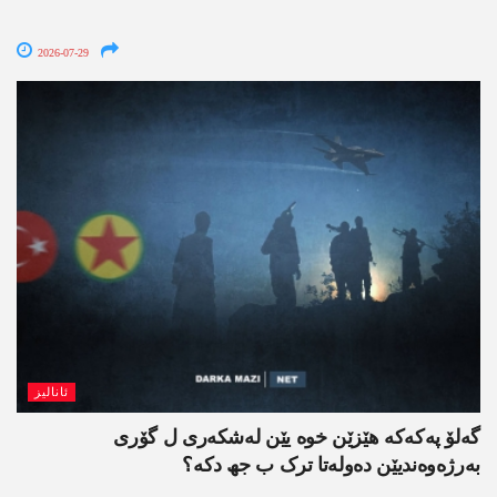
2026-07-29
ئانالیز
گەلۆ پەکەکە ھێزێن خوە یێن لەشکەری ل گۆری
بەرژەوەندیێن دەولەتا ترک ب جھ دکە؟