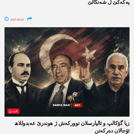
پەکەکێ ل شەنگالێ
2026-08-05
ڤیدیۆ
زیا گۆکالپ و ئالپارسلان توورکەش ژ ھوندرێ عەبدوللاھ
ئۆجالان دەرکەتن