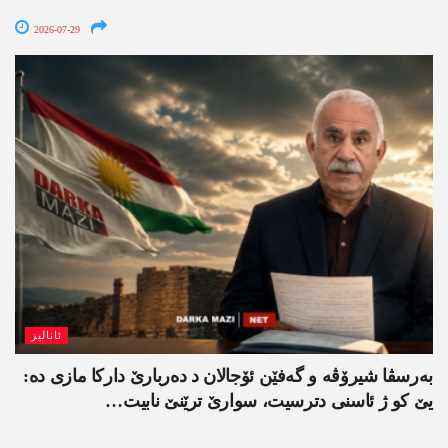
2026-07-29
ئانالیز
بەرسڤا شیرۆڤە و گەفێن ئۆجالان د دەربارێ دارکا مازی دە:
یێ کو ژ ئاسنی دترسیت، سوارێ ترێنێ نابیت…