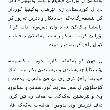
په‌كه‌كێ ل لۆزانێ «پەیام و بانگا یەکیتیێ» دکر،
لێ ل کوردستانێ ژی ئێرشی یەکیتییا کوردان
کر. پێشمەرگەیەکی خەباتکار و دێرین تەرۆر کر.
راستییا په‌كه‌كێ نە د وان دەرەوان دایه‌ كو ل
لۆزانێ کرینە، به‌لكو راستییا په‌كه‌كێ د جینایەتا
كو ل زاخۆ کرییە، دیار دبیت.
ل جهێ کو په‌كه‌كە نکاربە خوە ب کەسپینە،
پۆلیتیکایا چەوساندن و ترساندنێ بکار تینه‌. ئەڤ
جینایەتا زاخۆ کری ژی تێ ڤێ واتەیێ. زەخت و
کۆمپلۆیێن ل سەر هەرێما کوردستانێ و ستاتوویا
وێ و ئێریشێن په‌كه‌كێ ب هەڤ رە تێن کرن.
ئەڤ ئێریش وێ بدۆمن. هەلبەت په‌كه‌كە ڤان