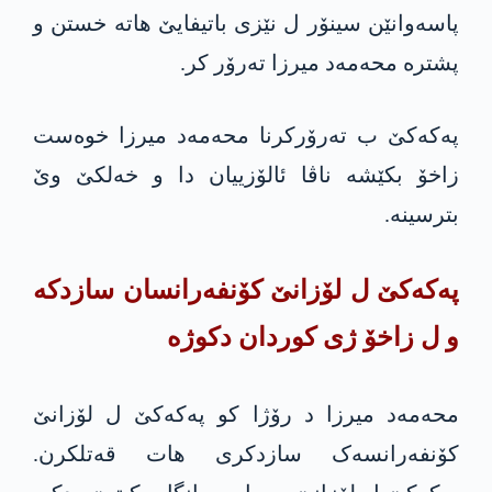
پاسەوانێن سینۆر ل نێزی باتیفایێ هاتە خستن و
پشترە محه‌مه‌د میرزا تەرۆر کر.
په‌كه‌كێ ب تەرۆرکرنا محه‌مه‌د میرزا خوەست
زاخۆ بکێشە ناڤا ئالۆزییان دا و خەلکێ وێ
بترسینە.
په‌كه‌كێ ل لۆزانێ کۆنفەرانسان سازدكه‌
و ل زاخۆ ژی کوردان دکوژە
محه‌مه‌د میرزا د رۆژا کو په‌كه‌كێ ل لۆزانێ
کۆنفەرانسەک سازدكری هات قەتلکرن.