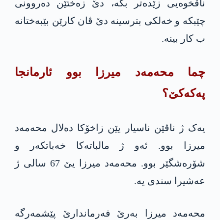
ناڤخوەیی زێدەتر بكه‌، دێ زەختێن دەروونی
چێبکە و خه‌لكی بترسینە دێ ڤان کارێن بێبەختانە
ب کار بینه‌.
چما محه‌مه‌د میرزا بوو ئارمانجا
په‌كه‌كێ؟
یەک ژ ناڤێن ناسیار یێن زاخۆکا دەلال محه‌مه‌د
میرزا بوو. ئەو ژ مالباتەکا خەباتکەر و
شۆرەشگێر بوو. محه‌مه‌د میرزا یێ 67 سالی ژ
عەشیرا سندی یە.
محه‌مه‌د میرزا بەرێ فەرماندارێ پێشمەرگە