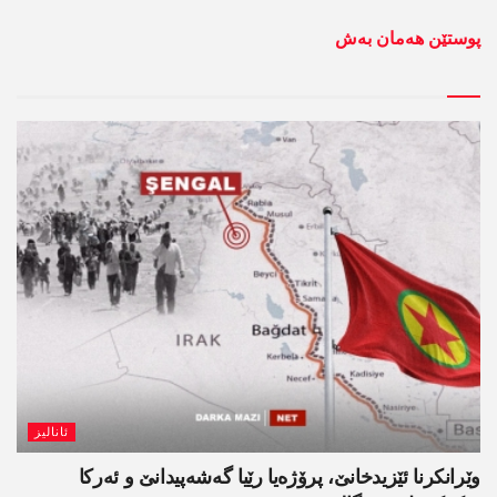
پوستێن ھەمان بەش
ئانالیز
وێرانکرنا ئێزیدخانێ، پرۆژەیا رێیا گەشەپیدانێ و ئەرکا