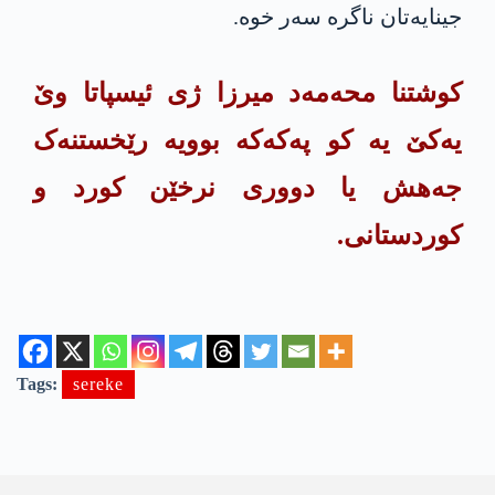
جینایەتان ناگرە سەر خوە.
کوشتنا محه‌مه‌د میرزا ژی ئیسپاتا وێ
یەکێ یە کو په‌كه‌كە بوویە رێخستنەک
جەهش یا دووری نرخێن کورد و
کوردستانی.
Tags:
sereke