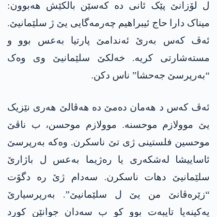
ل لۆزانێ پێک ئانی دە کەسێن بالکێش ھەبوون:
میناک دارا حاج ئیبراھیم چەرمەگایی یێ ژ سلێمانیێ.
ئەڤ کەس بەرێ ئەندامێ پارتیا بەعس بوو و
مستەشارتی کریە. خەلکێ سلێمانیێ وی وەک
“بەرپرسێ جەحشا” ناس دکن.
ئەڤ کەس د ھەمان دەمێ دە ھەڤالێ ھەری نێزیک
یێ موولازم موحسنە. موولازم موحسن، ب ناڤێ
موحسین فلستینی ژی تێ ناسکرن. وەکە بەرپرسێ
ئاساییشا لەشکەری یا رەژیما بەعس ل باژارێ
سلێمانیێ دهات ناسکرن. سەدام ژێ رە دگۆت
“زێرەڤانێ من یێ ل سلێمانیێ”. بەرپرسیارێ
یەکینەیا تایبەت بوو کو ب سەدان جوانێن کورد