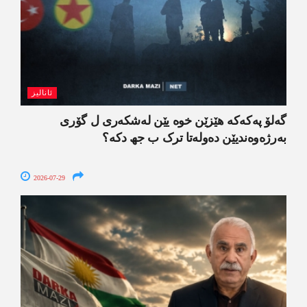
ئانالیز
گەلۆ پەکەکە ھێزێن خوە یێن لەشکەری ل گۆری
بەرژەوەندیێن دەولەتا ترک ب جھ دکە؟
2026-07-29