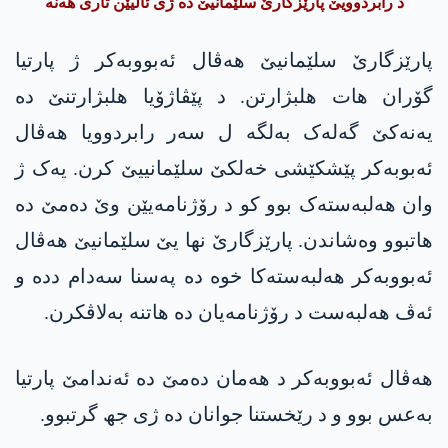
د رابردوویێ پارێزگارێ سلێمانیێ دە ژی ئالیێن تاری ھەنە
پارێزگارێ سلێمانیێ ھەڤال ئەبووبەکر ژ پارتیا
گۆران ھات ھلبژارتن. د پێڤاژۆیا ھلبژارتنێ دە
یەنەکێ گەلەک بەلگە ل سەر رابردوویا ھەڤال
ئەبوبەکر پێشکێشی خەلکێ سلێمانییێ کرن. یەک ژ
وان ھەلبەستەک بوو کو د رۆژنامەیێن وێ دەمێ دە
ھاتبوو وەشاندن. پارێزگارێ نھا یێ سلێمانیێ ھەڤال
ئەبووبەکر ھەلبەستەکا خوە دە پەسنا سەدام ددە و
ئەڤ ھەلبەست د رۆژنامەیان دە ھاتنە بەلاڤکرن.
ھەڤال ئەبووبەکر د ھەمان دەمێ دە ئەندامێ پارتیا
بەعس بوو و د رێخستنا جوانان دە ژی جھ گرتبوو.