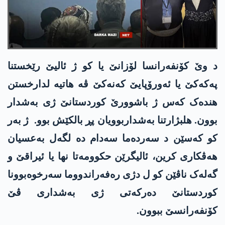
د وێ کۆنفەرانسا لۆزانێ یا کو ژ ئالیێ رێخستنا
پەکەکێ یا ئەورۆپایێ کەنەکێ ڤە ھاتیە لدارخستن
ھندەک کەس ژ باشوورێ کوردستانێ ژی بەشدار
بوون. ھلبژارتنا بەشداربوویان پڕ بالکێش بوو. ژ بەر
کو کەسێن د سەردەما سەدام دە لگەل بەعسیان
ھەڤکاری کرین، ئالیگرێن حکوومەتا نھا یا ئیراقێ و
گەلەک ناڤێن کو ل دژی رەفەراندووما سەرخوەبوونا
کوردستانێ دەرکەتی ژی بەشداری ڤێ
کۆنفەرانسێ ببوون.