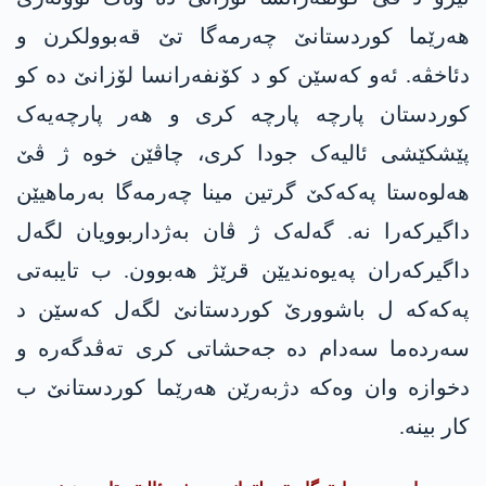
ھەرێما کوردستانێ چەرمەگا تێ قەبوولکرن و
دئاخڤە. ئەو کەسێن کو د کۆنفەرانسا لۆزانێ دە کو
کوردستان پارچە پارچە کری و ھەر پارچەیەک
پێشکێشی ئالیەک جودا کری، چاڤێن خوە ژ ڤێ
ھەلوەستا پەکەکێ گرتین مینا چەرمەگا بەرماھیێن
داگیرکەرا نە. گەلەک ژ ڤان بەژداربوویان لگەل
داگیرکەران پەیوەندیێن قرێژ ھەبوون. ب تایبەتی
پەکەکە ل باشوورێ کوردستانێ لگەل کەسێن د
سەردەما سەدام دە جەحشاتی کری تەڤدگەرە و
دخوازە وان وەکە دژبەرێن ھەرێما کوردستانێ ب
کار بینە.