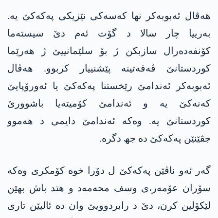
ھەڤال ئەبوبەکر نھا کەسەکی نێزیکی پەکەکێ یە.
بەرییا چار سالا د گۆت ئەم دێ سیستەما
کۆنفەدەرال سازبکن ژ بۆ سلێمانییێ ژ ھەرێما
کوردستانێ ڤەقەتینە پێشنییار کربوو. ھەڤال
ئەبوبەکر ئەندامێ رێخستنا پەکەکێ یا ئەورۆپایێ
کەنەکێ یە و ئەندامێ کۆمیتەیا باشوورێ
کوردستانێ یە. وەکە ئەندامێ دایمی د ھەموو
جڤێنێن پەکەکێ دە جھ دگرە.
گەر ئەو ناڤێن پەکەکێ ل دۆرا خوە کۆمکری وەکە
سۆران عۆمەر،ی وسف محەمەد و ھتد باش بهێن
لێکۆلین کرن، دێ د رابردوویێ وان دە ئالیێن تاری