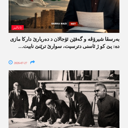
ئانالیز
بەرسڤا شیرۆڤە و گەفێن ئۆجالان د دەربارێ دارکا مازی
دە: یێ کو ژ ئاسنی دترسیت، سوارێ ترێنێ نابیت…
2026-07-27