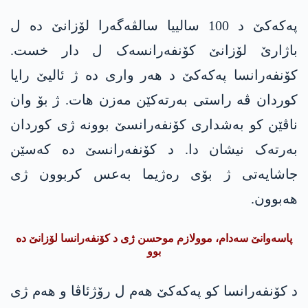
پەکەکێ د 100 سالییا سالڤەگەرا لۆزانێ دە ل
باژارێ لۆزانێ کۆنفەرانسەک ل دار خست.
کۆنفەرانسا پەکەکێ د ھەر واری دە ژ ئالیێ رایا
کوردان ڤە راستی بەرتەکێن مەزن ھات. ژ بۆ وان
ناڤێن کو بەشداری کۆنفەرانسێ بوونە ژی کوردان
بەرتەک نیشان دا. د کۆنفەرانسێ دە کەسێن
جاشایەتی ژ بۆی رەژیما بەعس کربوون ژی
ھەبوون.
پاسەوانێ سەدام، موولازم موحسن ژی د کۆنفەرانسا لۆزانێ دە
بوو
د کۆنفەرانسا کو پەکەکێ ھەم ل رۆژئاڤا و ھەم ژی