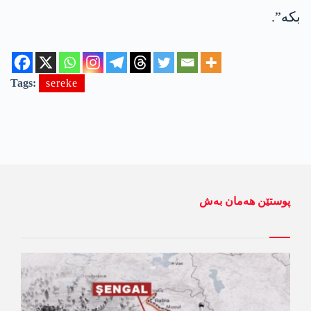
بکە”.
Tags:
sereke
پوستێن ھەمان بەش