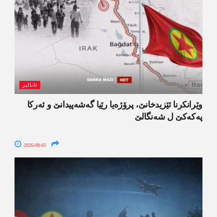
ئانالیز
وێرانکرنا ئێزیدخانێ، پرۆژەیا رێیا گەشەپیدانێ و ئەرکا
پەکەکێ ل شەنگالێ
2026-08-05