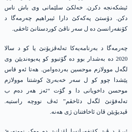
ئیشکەنجە دکرن. خەلکێ سلێمانی وی باش ناس
دکن. دۆستێ پەکەکێ دارا ئیبراھیم چەرمەگا د
کۆنفەرانسێ دە ل سەر ناڤێ کوردستانێ ئاخڤی.
چەرمەگا د بەرنامەیەکا تەلەڤزیۆنێ یا کو د سالا
2020 دە بەشدار بوو دە گۆتبوو کو پەیوەندیێن وی
لگەل موولازم موحسین بەردەوامن. ھەتا ئەو قاس
پێشدا چوو کو ل سەر خەبەرێ کوشتنا موولازم
موحسن داخویانی دا و گۆت “ئەز ھەر دەم ب
تەلەفۆنێ لگەل دئاخڤم” ئەڤ نووچە راستیە.
ڤیدیۆیێن ڤان ئاخافتنان ژی ھەنە.
ئیرۆ د ڤێ کۆنفەرانسا لۆزانێ دە وەک نوونەرێ