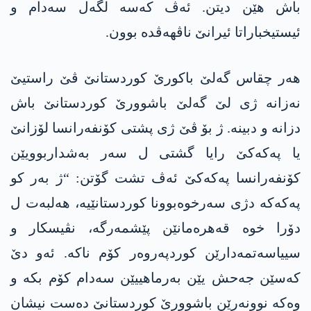
باش هێن دیتن. ئەڤ کەسە لگەل سەدام و
ئیستیخباراتا ئیرانێ ناڤھەڤدە بوون.
ھەر چقاس گەلێ باکورێ کوردستانێ ڤێ راستیێ
نەزانە ژی لێ گەلێ باشوورێ کوردستانێ باش
دزانە و دبینە. ژ بۆ ڤێ ژی پشتی کۆنفەرانسا لۆزانێ
یا پەکەکێ رایا گشتی ل سەر بەشداربوویێن
کۆنفەرانسا پەکەکێ ئەڤ تشت گۆتن: “ژ بەر کو
پەکەکە دژی سەرخوەبوونا کوردستانێیە، ھەلبەت ل
دۆرا خوە قەھرەمانێن پێشمەرگە، نڤیسکار و
سییاسەتمەدارێن کوردپەروەر کۆم ناکە. ئەو دێ
کەسێن جەحش یێن بەرماھییێن سەدام کۆم بکە و
وەکە نوونەرێن باشوورێ کوردستانێ دەست نیشان