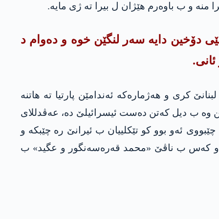
منه‌ و ب باوه‌رم هێژان ل بیرا ته‌ ژى مایه‌.
ێی دۆخین دایه‌ سه‌ر لنگێن خوه‌ و ده‌وام د
ئانی.
ێ ئانگۆ سالا 1983ان وه‌ختا ئیسرائیلێ ئێریشی لبنانێ كری و هه‌ژماره‌كه‌ ئه‌ندامێن پارتیا ته‌ هاتنه‌
مێن وه‌ ب دیل كه‌تن‌ ده‌ست ئیسرائیلێ ده‌، عه‌ڤدللای
چێبووی ئه‌و بوو كو تێكلییان ب ئیرانێ ره‌ چێبكه‌ و
ه‌ل دو كه‌س ب ناڤێ «محمد قه‌ره‌سه‌نگور و عگید» ب