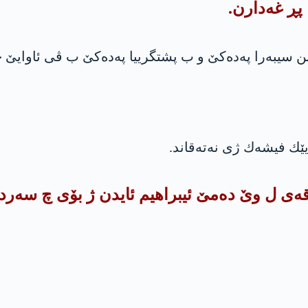
ڕ غه‌دارن.
ن سیبه‌را په‌ده‌كێ و ب پشتگرییا په‌ده‌كێ ب ڤی ئاوایێ خ
قه‌ی ل وێ ده‌مێ ئیبراهیم ئایدن ژ بۆی چ سه‌ردا