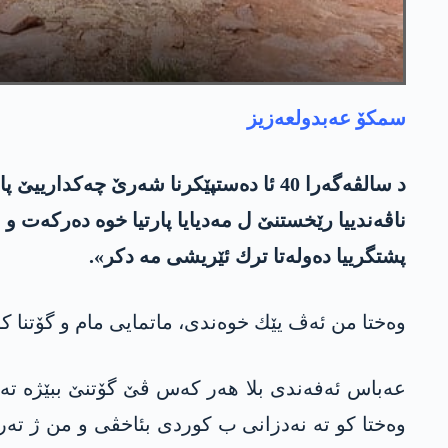
سمكۆ عه‌بدولعه‌زیز
ناڤه‌ندییا رێخستنێ ل مه‌دیایا پارتیا خوه‌ ده‌ركه‌ت و
پشتگرییا ده‌وله‌تا ترك ئێریشی مه‌ دكر».
وه‌ختا من ئه‌ڤ یێك خوه‌ندی، ماتمایی مام و گۆتنا كو
عه‌باس ئه‌فه‌ندی بلا هه‌ر كه‌س ڤێ گۆتنێ ببێژه‌ ته‌
وه‌ختا كو ته‌ نه‌دزانی ب كوردی بئاخڤی و من ژ ته‌ر