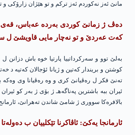
مانێ ئه‌ز نه‌كوردم ئه‌ز تركم و تو هێژان زارۆكى و تو
ده‌ڤ ژ زمانێ كوردی به‌رده‌ عه‌باس، قه‌ی ما
كه‌ت عه‌ردێ و تو نه‌چار مایی قاویشێ ل سه‌
كوشتن و بریندار كه‌تین و ژیانا ئۆجالان كه‌تیه‌ د خه‌
ته‌نێ فكر ل ره‌ڤیانێ كری و وه‌ ره‌ڤیانا وى وه‌كه‌ 
ئیران ببه‌ باشترین په‌ناگه‌هـ ژ بۆى ژ به‌ر كو ئیر
بالافره‌كا سوورى ژ شامێ شاندن ته‌هرانێ، ئارمانج 
ئارمانجا یه‌كێ: ئاڤاكرنا تێكلییان ب ده‌وله‌تا 