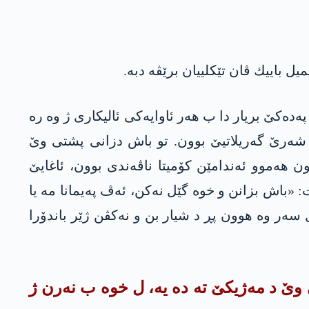
ل باییك ڤان تێكلییان برێڤه‌ دبه‌.
په‌ده‌كێ بریار دا ب هه‌ر ئاوایه‌كی ئالیكاری ژ وه‌ ره‌
ه‌رێ گه‌ریلاتیێ بوون. تو باش دزانى پشتى وێ
ن هه‌موو ئه‌ندامێن كۆمیتا ناڤه‌ندی بوون، ئاغایێ
«باش بزانن و خوه‌ گێل نه‌كن، ئه‌ڤ په‌یمانا مه‌ یا
ل سه‌ر وه‌ هوون پڕ د شیار بن و نه‌كڤن‌ ژێر باندۆرا
 وێ د مه‌ژیكێ ته‌ ده‌ یه‌، ل خوه‌ ب نه‌رن ژ