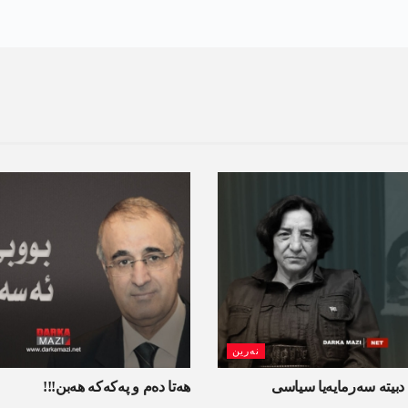
نەرین
دبیتە سه‌رمایه‌یا سیاسی
ھەتا دەم و پەکەکە ھەبن!!!