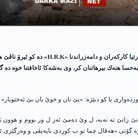
د سالڤه‌گه‌را 40 ئا ده‌ستپێكرنا شه‌رێ چه‌كدا
 به‌حسا هنه‌ك بیرهاتنان كر، وی به‌شه‌كا ئاخافتنا خوه‌ ده
رده‌وارى یا كو دبێژه‌: «بێ نان و خوێ یان بێ ئه‌ختوبار»
نێ زاتێ ته‌ نه‌به‌، ل وێ ده‌مێ ئه‌ز ل ور بووم و هوون ژ
ه‌ گۆتی «هه‌ڤال چما تو ب كوردى ناپه‌یڤی و وه‌رگێرى ئا