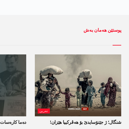
پوستێن ھەمان بەش
نەرین
شنگال؛ ژ جێنۆسایدێ بۆ هەڤرکییا هێزان!
ده‌ما کاره‌سات 