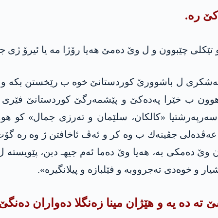
كێ ره‌.
تێكلی چێبوون و ل وێ ده‌مێ هه‌یا رۆژا مه‌ یا ئیرۆ ژی جمی
كێ وه‌ یێ له‌شكری ل باشوورێ كوردستانێ خوه‌ ب رێخستن بكه‌ و 
ون ب خێرا په‌ده‌كێ و پێشمه‌رگێ كوردستانێ فێری ش
 ب سه‌رپه‌رشتیا «كالكان، سلێمان و ته‌رزى جمال» كو هوو
ه‌ڤده‌لی جڤینه‌ك ب وه‌ كر و ئه‌ڤ ئاخافتن ژ وه‌ ره‌ گۆت: 
ن وێ ده‌مكی به‌، هه‌یا وێ ده‌ما ئه‌م جیهـ دبن، پێویسته‌ 
شیار و خوه‌دی ته‌جرووبه‌ و فێلبازه‌ و پیلانگیره‌».
ته‌ ده‌ یه‌ و هێژان مینا زه‌نگلا ده‌واران ده‌نگێ