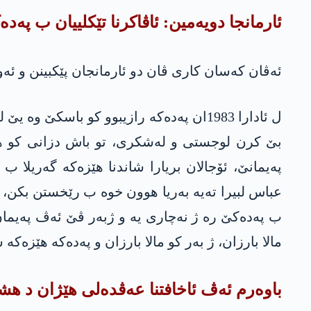
ئارمانجا دویه‌مین: ئاڤاكرنا تێكلییان ب په‌ده‌
ئه‌ڤان كه‌سان كاری ڤان دو ئارمانجان پێكبینن و ئه‌و 
ل ئادارا 1983ان په‌ده‌كه‌ رازیبوو كو باس
بێ كرن لوجستى و له‌شكری، تو باش دزانى كو هو
په‌یمانێ، ئۆجالان بریارا شاندنا هێزه‌كه‌ گه‌ریلا
عباس لبیرا ته‌یه‌ به‌ریا هوون خوه‌ ب رێخستن بكن، ع
ب په‌ده‌كێ ره‌ ژ نه‌چاری یه‌ و ژبه‌ر ڤێ ئه‌ڤ په‌یما
مالا بارزان، ژ به‌ر كو مالا بارزان و په‌ده‌كه‌ هێزه‌كه‌ 
باوه‌رم ئه‌ڤ ئاخافتنا عه‌ڤده‌لی هێژان د هشێ 