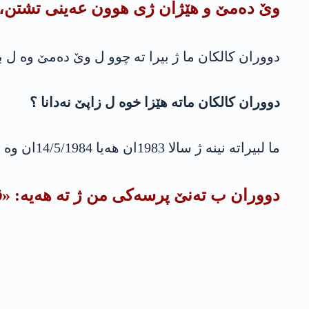
وێ ده‌مێ و هێژان ژی هوون عه‌ینی تشتن، پ
دووران كالكان ما ژ بیرا ته‌ چوو ل وێ ده‌مێ وه‌ ل ب
دووران كالكان ماته‌ هێزا خوه‌ ل زاپێ نه‌دانا ؟
ما لبیراته‌ نینه‌ ژ سالا 1983ان هه‌یا 14/5/1984ان وه‌ یێك فیشه‌ك ژى نه‌ته‌قاند.
دووران ب ته‌نێ پرسه‌كی من ژ ته‌ هه‌یه‌: «