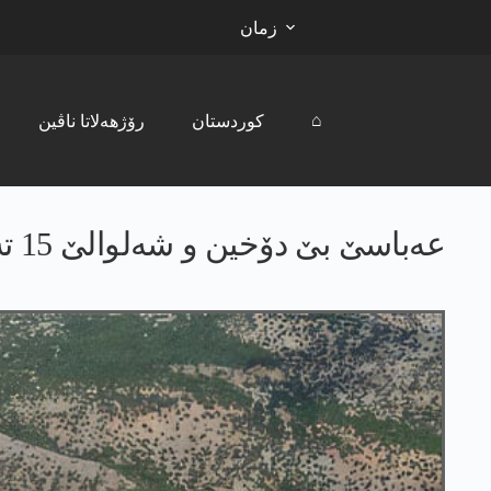
زمان
⌂
کوردستان
رۆژھەلاتا ناڤین
عه‌باسێ بێ دۆخین و شه‌لوالێ 15 ته‌باخێ