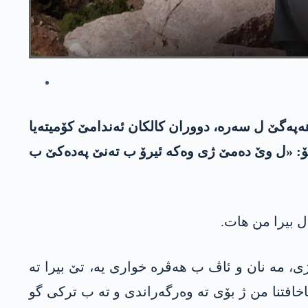
رییێ پارتیا كاركه‌ران و دامه‌زراندنا «H.R.K» ده‌ كو ئیرۆ ناڤێ هه‌په‌گێ ل سه‌ره‌، دووران كالكان ئه‌ندامێ كۆمیته‌یا
‌ گۆ: «ل وێ ده‌مێ ژی وه‌كه‌ ئیرۆ ب ته‌نێ په‌ده‌كێ ب
 ل بیرا من هات.
ی، مه‌ نان و ئاڤ ب هه‌ڤره‌ خواری یه‌، تێ بیرا ته‌
خافتنا من ژ بۆی ته‌ وه‌رگه‌راندی و ته‌ ب تركى گو