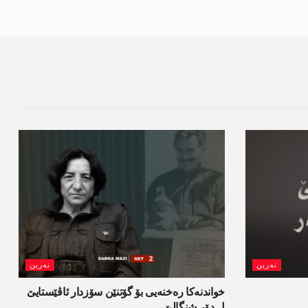
نەرین
نەرین
خواندنه‌كا رەخنەیی بۆ گۆتنێن سۆزدار ئاڤێستایێ
ل دۆر شنگالێ