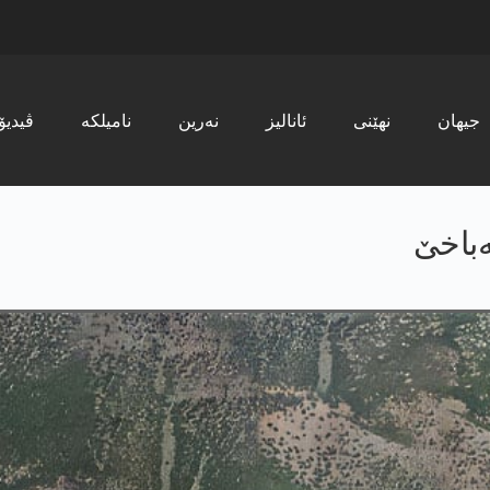
جیھان
نھێنی
ئانالیز
نەرین
نامیلکە
ڤیدیۆ