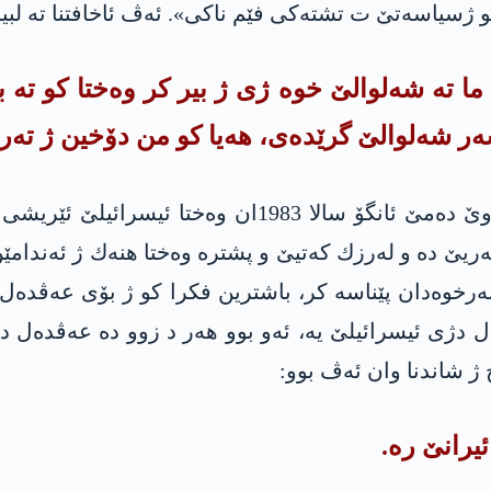
 ژسیاسه‌تێ ت تشته‌كی فێم ناكى». ئه‌ڤ ئاخافتنا ته‌ لبیرا 
 ته‌ شه‌لوالێ خوه‌ ژی ژ بیر كر وه‌ختا كو ته‌ ب
ر شه‌لوالێ گرێده‌ی، هه‌یا كو من دۆخین ژ ته‌ر 
به‌لێ توو و سه‌ركردا‌تییا پارتیا خوه‌ باش دزانن ل وێ ده‌م
ته‌ریێ ده‌ و له‌رزك كه‌تیێ و پشتره‌ وه‌ختا هنه‌ك ژ ئه‌ندا
به‌رخوه‌دان پێناسه‌ كر، باشترین فكرا كو ژ بۆی عه‌ڤده‌ل 
ان ل دژی ئیسرائیلێ یه‌، ئه‌و بوو هه‌ر د زوو ده‌ عه‌ڤد
ژ شاندنا وان ئه‌ڤ بوو:
ئیرانێ ره‌.