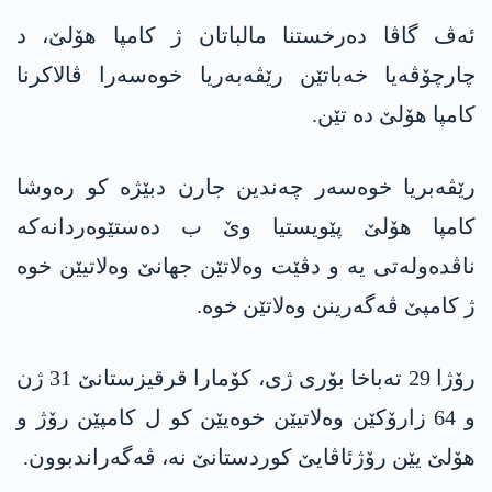
ئەڤ گاڤا دەرخستنا مالباتان ژ کامپا ھۆلێ، د
چارچۆڤەیا خەباتێن رێڤەبەریا خوەسەرا ڤالاکرنا
کامپا ھۆلێ دە تێن.
رێڤەبریا خوەسەر چەندین جارن دبێژە کو رەوشا
کامپا ھۆلێ پێویستیا وێ ب دەستێوەردانەکە
ناڤدەولەتی یە و دڤێت وەلاتێن جھانێ وەلاتیێن خوە
ژ کامپێ ڤەگەرینن وەلاتێن خوە.
رۆژا 29 تەباخا بۆری ژی، کۆمارا قرقیزستانێ 31 ژن
و 64 زارۆکێن وەلاتیێن خوەیێن کو ل کامپێن رۆژ و
ھۆلێ یێن رۆژئاڤایێ کوردستانێ نە، ڤەگەراندبوون.