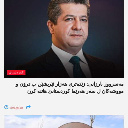
کوردستان
مەسروور بارزانی: زێدەتری ھەزار ئێریشێن ب درۆن و
مووشەکان ل سەر ھەرێما کوردستانێ ھاتنە کرن
2026-08-08