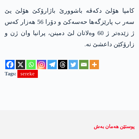
کامپا ھۆلێ دکەڤە باشوورێ باژارۆکێ ھۆلێ یێ
سەر ب پارێزگەھا حەسەکێ و دۆرا 56 ھەزار کەس
ژ زێدەتر ژ 60 وەلاتان لێ دمینن، پرانیا وان ژن و
زارۆکێن داعشێ نە.
Tags:
sereke
پوستێن ھەمان بەش