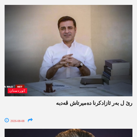
کوردستان
رێ ل بەر ئازادکرنا دەمیرتاش ڤەدبە
2026-08-08