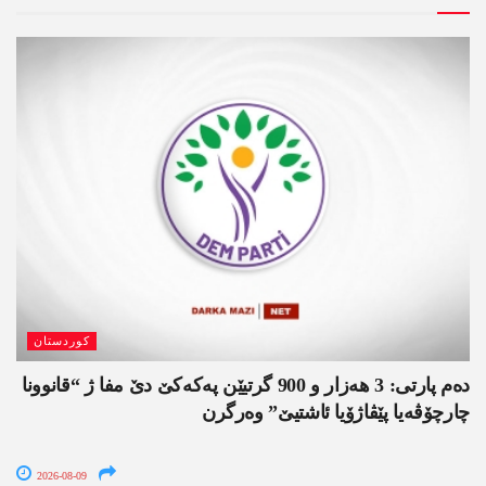
کوردستان
دەم پارتی: 3 ھەزار و 900 گرتیێن پەکەکێ دێ مفا ژ “قانوونا
چارچۆڤەیا پێڤاژۆیا ئاشتیێ” وەرگرن
2026-08-09