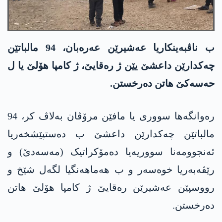
ب ناڤبەینکاریا عەشیرێن عەرەبان، 94 مالباتێن
چەکدارێن داعشێ یێن ژ رەقایێ، ژ کامپا ھۆلێ یا ل
حەسەکێ ھاتن دەرخستن.
رەوانگەھا سووری یا مافێن مرۆڤان بەلاڤ کر، 94
مالباتێن چەکدارێن داعشێ ب دەستپێشخەریا
ئەنجوومەنا سووریەیا دەمۆکراتیک (مەسەدێ) و
رێڤەبەریا خوەسەر و ب ھەماھەنگیا لگەل شێخ و
رووسپێن عەشیرێن رەقایێ ژ کامپا ھۆلێ ھاتن
دەرخستن.