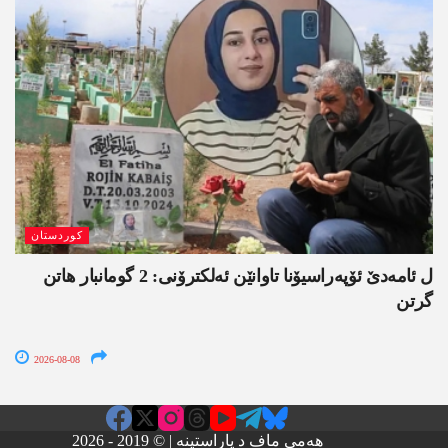
کوردستان
ل ئامەدێ ئۆپەراسیۆنا تاوانێن ئەلکترۆنی: 2 گومانبار ھاتن
گرتن
2026-08-08
هەمی ماف د پاراستینە | © 2019 - 2026