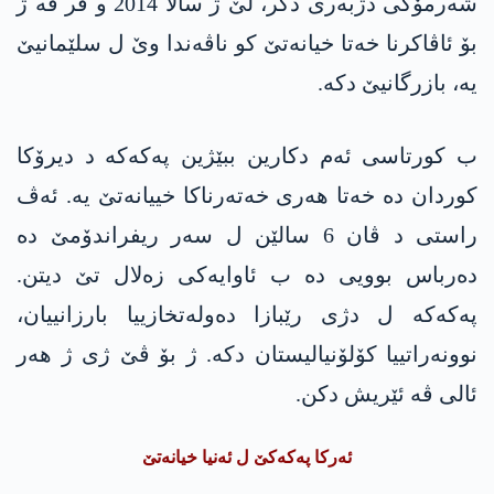
شەرمۆکی دژبەری دکر، لێ ژ سالا 2014 و ڤر ڤە ژ
بۆ ئاڤاکرنا خەتا خیانەتێ کو ناڤەندا وێ ل سلێمانیێ
یە، بازرگانیێ دکە.
ب کورتاسی ئەم دکارین ببێژین پەکەکە د دیرۆکا
کوردان دە خەتا ھەری خەتەرناکا خییانەتێ یە. ئەڤ
راستی د ڤان 6 سالێن ل سەر ریفراندۆمێ دە
دەرباس بوویی دە ب ئاوایەکی زەلال تێ دیتن.
پەکەکە ل دژی رێبازا دەولەتخازییا بارزانییان،
نوونەراتییا کۆلۆنیالیستان دکە. ژ بۆ ڤێ ژی ژ ھەر
ئالی ڤە ئێریش دکن.
ئەرکا پەکەکێ ل ئەنیا خیانەتێ