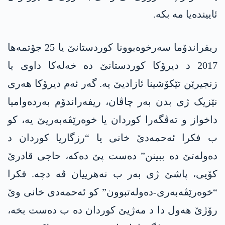
ئاییندەیا مە بکە.
ریفراندۆما سەرخوەبوونا کوردستانێ یا 25 جۆتمەھا
2017 د دیرۆکا کوردستانێ دە خەلەکا داوی یا
زنجیرێن تێکۆشینا ئازادیێ یە. گەر ئەم دیرۆکا ھەری
نێزیک ژی بدن بەر چاڤان، ریفەراندۆم بەردەوامیا
داخواز و تەڤگەرا کوردان یا خوەرێڤەبەریێ یە، کو
ب فکرا ئەحمەدێ خانی یا “رزگاریا کوردان د
دەولەتێ دە ببینن” دەست پێ دەکە، حاجی قادرێ
کۆیی، پاشێ ژی بەر ب نەھرییان ڤە دچە. فکرا
“خوەرێڤەبەری-دەولەتبوون” کو ئەحمەدی خانی وێ
رۆژێ ھەول دا د مەژیێ کوردان دە ب دەست بخە،