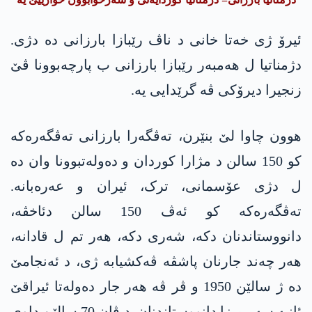
ئیرۆ ژی خەتا خانی د ناڤ رێبازا بارزانی دە دژی.
دژمناتیا ل ھەمبەر رێبازا بارزانی ب پارچەبوونا ڤێ
زنجیرا دیرۆکی ڤە گرێدایی یە.
ھوون چاوا لێ بنێرن، تەڤگەرا بارزانی تەڤگەرەکە
کو 150 سالن د مژارا کوردان و دەولەتبوونا وان دە
ل دژی عۆسمانی، ترک، ئیران و عەرەبانە.
تەڤگەرەکە کو ئەڤ 150 سالن دئاخڤە،
دانووستاندنان دکە، شەری دکە، ھەر تم ل قادانە،
ھەر چەند جارنان پاشڤە ڤەکشیابە ژی، د ئەنجامێ
دە ژ سالێن 1950 و ڤر ڤە ھەر جار دەولەتا ئیراقێ
ئانیە سەر میزا دانووستاندنان. د ڤان 70 سالێن داوی