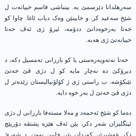
سەرھلدانا دێرسمێ یە. بینباشی قاسم خییانەت ل
شێخ سەعید کر. و خایینێن وەک دیاب ئاغا. چاوا کو
خەتا بەرخوەدانێ ددۆمە، ئیرۆ ژی ئەڤ خەتا
خییانەتێ ژی ھەیە.
خەتا نەتەوپەرەستی یا کو بارزانی تەمسیل دکە، د
دیرۆکێ دە نەچار مایە کو ل دژی ڤێ خەتێ
تێبکۆشە. ب راستی ژی ژ کۆلۆنیالیستان زێدەتر ل
دژی ڤێ خەتێ ل بەر خوە دایە.
دەما کو شێخ ئەحمەد و مەلا مستەفا بارزانی ل دژی
ئینگلیزان شەر دکر، یێن ئەڤ ھێزە پشتڤە دۆرپێچ
دکر عەشیرێن کوردان یێن خایین بوون. د شەرێ