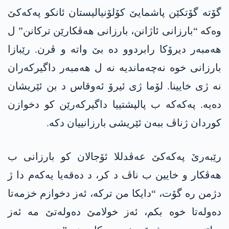
گۆتە گۆتکێن پاشمایێ کۆلۆنیالیستان ئانکو پەکەکێ
وەکە “بارزانی ئاژانن، بارزانی ھەڤکارێن ترکانن” ل
ھەمبەر دیرۆکا رابردوو دە بێ واتە و ڤرن. رێبازا
بارزانی خوە نەچەماندیە نە ل ھەمبەر داگیرکەران
نە ژی خایینا. لۆما ژی ئیرۆ ئەوقاس د بن ئێریشان
دەیە. پەکەکە ب پالپشتییا داگیرکەرێن کو دخوازن
کوردان ژناڤ ببەن ئێریشی بارزانییان دکە.
رێبەرێ پەکەکێ عەڤدللا ئۆجالان کو بارزانی ب
ھەڤکار و خایین ب ناڤ د کر، د دەقەیا یەکەم دا ژ
دژمن رە گۆت، “دایکا من ترکە، ئەز دخوازم خزمەتا
دەولەتا خوە بکم، ئەز خولامێ دەولەتێ مە ئەز