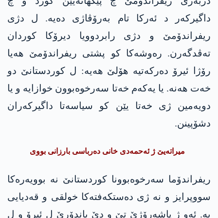
دژبەرێ ریفراندۆمێ چ پێکھاتەیێن کورد و چ
داگیرکەر د ئەرکا تام بەرۆڤاژی دەیە. ل دژی
ریفراندۆمێ و دژی رابردوویا دیرۆکا کوردان
تەڤدگەرن. رەوشەکا کو پشتی ریفراندۆمێ ھەیا
رۆژا ئیرۆ دەرکەتیە ھۆلێ ھەیە: ل کوردستانێ دو
خەت ھەنە. یا یەکەم خەتا سەرخوەبوون خوازایە و یا
دویەمین ژی خەتا یێن کو سیاسەتا داگیرکەران
دشۆپینن.
میراتەیێ ژ ئەحمەدی خانی دەرباسی بارزانی بووی
ریفراندۆما سەرخوەبوونا کوردستانێ نە بوویەرەکا
سووپرایز و نە ژی دەستکەفتەکا خولقی و قەدیایی
یە. ئەو ژ پاشەرۆژێ تێ و دێ باندۆرێ ل ئیرۆ و ل