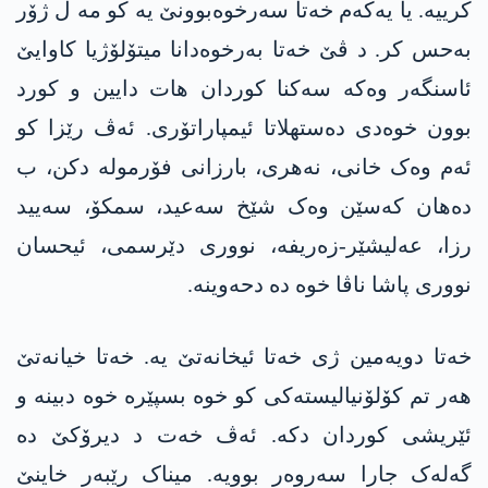
کرییە. یا یەکەم خەتا سەرخوەبوونێ یە کو مە ل ژۆر
بەحس کر. د ڤێ خەتا بەرخوەدانا میتۆلۆژیا کاوایێ
ئاسنگەر وەکە سەکنا کوردان ھات دایین و کورد
بوون خوەدی دەستھلاتا ئیمپاراتۆری. ئەڤ رێزا کو
ئەم وەک خانی، نەھری، بارزانی فۆرمولە دکن، ب
دەھان کەسێن وەک شێخ سەعید، سمکۆ، سەیید
رزا، عەلیشێر-زەریفە، نووری دێرسمی، ئیحسان
نووری پاشا ناڤا خوە دە دحەوینە.
خەتا دویەمین ژی خەتا ئیخانەتێ یە. خەتا خیانەتێ
ھەر تم کۆلۆنیالیستەکی کو خوە بسپێرە خوە دبینە و
ئێریشی کوردان دکە. ئەڤ خەت د دیرۆکێ دە
گەلەک جارا سەروەر بوویە. میناک رێبەر خاینێ