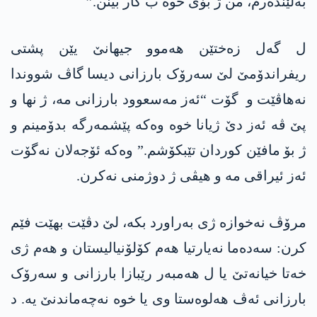
بەلێندەرم، من ژ بۆی خوە ب کار بینن.”
ل گەل زەختێن ھەموو جیھانێ یێن پشتی
ریفراندۆمێ لێ سەرۆک بارزانی دیسا گاڤ شووندا
نەهاڤێت و گۆت “ئەز مەسعوود بارزانی مە، ژ نھا و
پێ ڤە ئەز دێ ژیانا خوە وەکە پێشمەرگە بدۆمینم و
ژ بۆ مافێن کوردان تێبکۆشم.” وەکە ئۆجەلان نەگۆت
ئەز ئیراقی مە و هیڤی ژ دوژمنی نەکرن.
مرۆڤ نەخوازە ژی بەراورد بکە، لێ دڤێت بهێت فێم
کرن: سەدەما نەیارتیا ھەم کۆلۆنیالیستان و ھەم ژی
خەتا خیانەتێ یا ل ھەمبەر رێبازا بارزانی و سەرۆک
بارزانی ئەڤ ھەلوەستا وی یا خوە نەچەماندنێ یە. د