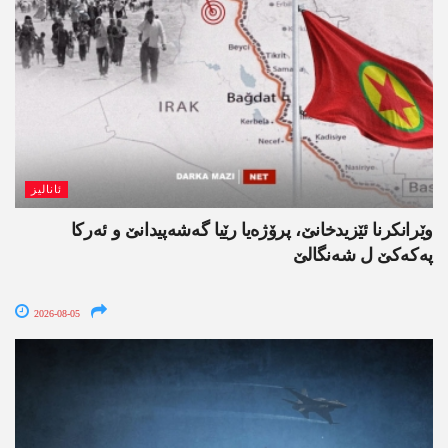
ئانالیز
وێرانکرنا ئێزیدخانێ، پرۆژەیا رێیا گەشەپیدانێ و ئەرکا
پەکەکێ ل شەنگالێ
2026-08-05