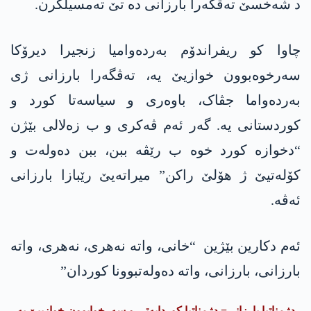
د شەخسێ تەڤگەرا بارزانی دە تێ تەمسیلکرن.
چاوا کو ریفراندۆم بەردەوامیا زنجیرا دیرۆکا
سەرخوەبوون خوازیێ یە، تەڤگەرا بارزانی ژی
بەردەواما جڤاک، باوەری و سیاسەتا کورد و
کوردستانی یە. گەر ئەم ڤەکری و ب زەلالی بێژن
“دخوازە کورد خوە ب رێڤە ببن، ببن دەولەت و
کۆلەتیێ ژ ھۆلێ راکن” میراتەیێ رێبازا بارزانی
ئەڤە.
ئەم دکارین بێژین “خانی، واتە نەھری، نەھری، واتە
بارزانی، بارزانی، واتە دەولەتبوونا کوردان”
دژمناتیا بارزانی= دژمناتیا کوردایەتی و سەرخوابوون خوازییێ یە