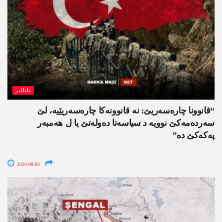
ئانالیز
“قانوونا چارەسەریێ: نە قانوونەکا چارەسەریێیە، لێ
سەردەمەکێ نوویە د سیاسەتا دەولەتێ یا ل ھەمبەر
پەکەکێ دە”
2026-08-08