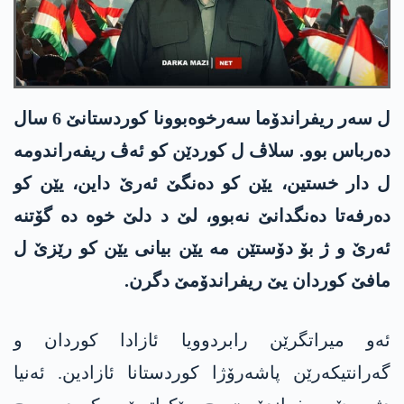
ل سەر ریفراندۆما سەرخوەبوونا کوردستانێ 6 سال
دەرباس بوو. سلاڤ ل کوردێن کو ئەڤ ریفەراندومە
ل دار خستین، یێن کو دەنگێ ئەرێ داین، یێن کو
دەرفەتا دەنگدانێ نەبوو، لێ د دلێ خوە دە گۆتنە
ئەرێ و ژ بۆ دۆستێن مە یێن بیانی یێن کو رێزێ ل
مافێ کوردان یێ ریفراندۆمێ دگرن.
ئەو میراتگرێن رابردوویا ئازادا کوردان و
گەرانتیکەرێن پاشەرۆژا کوردستانا ئازادین. ئەنیا