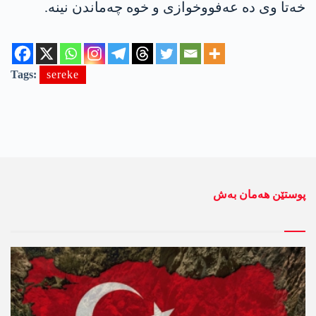
خەتا وی دە عەفووخوازی و خوە چەماندن نینە.
Tags:
sereke
پوستێن ھەمان بەش