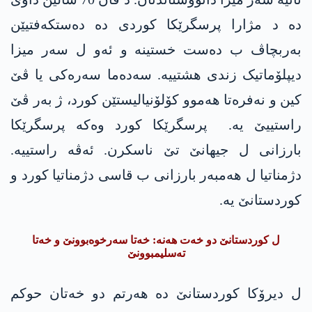
دە د مژارا پرسگرێکا کوردی دە دەستکەفتیێن
بەربچاڤ ب دەست خستینە و ئەو ل سەر میزا
دیپلۆماتیک زندی ھشتییە. سەدەما سەرەکی یا ڤێ
کین و نەفرەتا ھەموو کۆلۆنیالیستێن کورد، ژ بەر ڤێ
راستییێ یە. پرسگرێکا کورد وەکە پرسگرێکا
بارزانی ل جیھانێ تێ ناسکرن. ئەڤە راستییە.
دژمناتیا ل ھەمبەر بارزانی ب قاسی دژمناتیا کورد و
کوردستانێ یە.
ل کوردستانێ دو خەت ھەنە: خەتا سەرخوەبوونێ و خەتا
تەسلیمبوونێ
ل دیرۆکا کوردستانێ دە ھەرتم دو خەتان حوکم