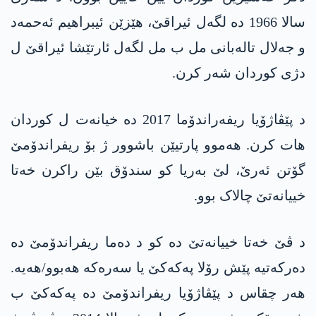
سالا 1966 دە لگەل ئیراقێ، ھێزێن ئیبراھیم ئەحمەد
و جەلال تالەبانی مل ب مل لگەل ئارتێشا ئیراقێ ل
دژی کوردان شەر کرن.
د پێڤاژۆیا ریفەراندۆما 2017 دە خیانەت ل کوردان
ھات کرن. ھەموو پارتیێن باشوور ژ بۆ ریفراندۆمێ
گۆتن ئەرێ، لێ بەریا کو سندۆق بێن راکرن خەتا
خییانەتێ چالاک بوو.
د ڤێ خەتا خییانەتێ دە کو د دەما ریفراندۆمێ دە
دەرکەتیە پێش رۆلا پەکەکێ یا سەرەکە ھەبوو/ھەیە.
ھەر چقاس د پێڤاژۆیا ریفراندۆمێ دە پەکەکێ ب