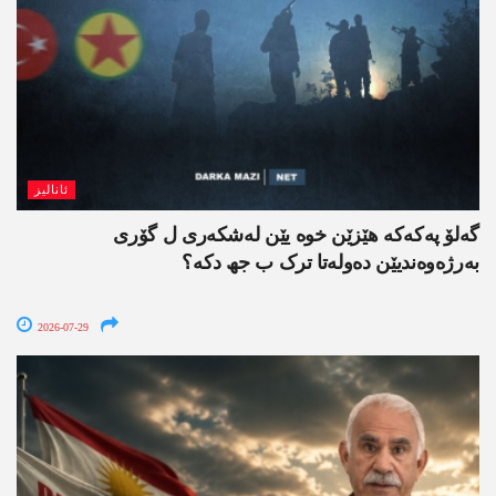
ئانالیز
گەلۆ پەکەکە ھێزێن خوە یێن لەشکەری ل گۆری
بەرژەوەندیێن دەولەتا ترک ب جھ دکە؟
2026-07-29