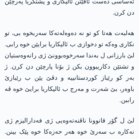
ئەساسی دەست ئاڤێتن ئالیکاری و پشتگریا پەرچێن
دن کرن.
ھەلبەت ھەتا کو تو نە دەوەلەتەکا سەربخوە بی، تو
نکاری وەکە تو دخوازی ب ئالیکاریا برایێن خوە رابی.
لێ بارزانی ل بەندا سەرخوەبوونێ ژی رانەوەستیان
و تشتێن دکاریبوون بکن ژ بۆنا پارچێن دن کرن. ژ
بەر کو رێباز کوردستانییە و دڤێ یێن ب رێبازێ
باوەر، بێ شەرت و مەرج ب ئالیکاریا برایێ خوە ڤە
راببن.
لێ ل گۆر قانوونا ناڤنەتەوەیی ژی فەدارالیزم ژی
نەکارە ب سەرێ خوە ھەر حەزەکا خوە پێک بینن.