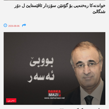
خواندنه‌كا رەخنەیی بۆ گۆتنێن سۆزدار ئاڤێستایێ ل دۆر
شنگالێ
2026-08-06
نەرین