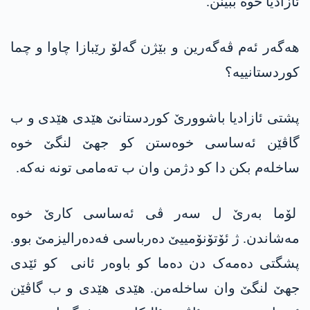
ئازادیا خوە ببینن.
ھەگەر ئەم ڤەگەرین و بێژن گەلۆ رێبازا چاوا و چما
کوردستانییە؟
پشتی ئازادیا باشوورێ کوردستانێ ھێدی ھێدی و ب
گاڤێن ئەساسی خوەستن کو جھێ لنگێ خوە
ساخلەم بکن دا کو دژمن وان ب تەمامی تونە نەکە.
لۆما بەرێ ل سەر ڤی ئەساسی کارێ خوە
مەشاندن. ژ ئۆتۆنۆمییێ دەرباسی فەدەرالیزمێ بوو.
پشگتی دەمەک دن دەما کو باوەر ئانی کو ئێدی
جھێ لنگێ وان ساخلەمن. ھێدی ھێدی و ب گاڤێن