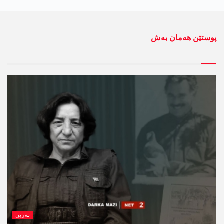
پوستێن ھەمان بەش
نەرین