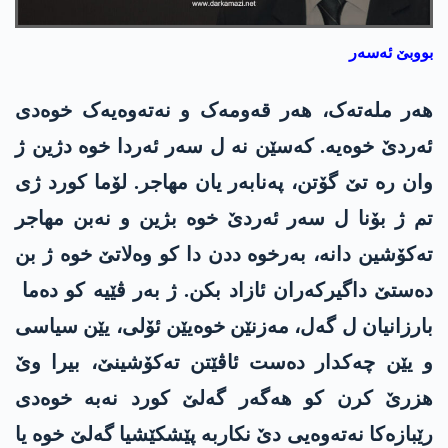
بووبێ ئەسەر
ھەر ملەتەک، ھەر قەومەک و نەتەوەیەک خوەدی
ئەردێ خوەیە. کەسێن نە ل سەر ئەردا خوە دژین ژ
وان رە تێ گۆتن، پەنابەر یان مھاجر. لۆما کورد ژی
تم ژ بۆنا ل سەر ئەردێ خوە بژین و نەبن مھاجر
تەکۆشین دانە، بەرخوە ددن دا کو وەلاتێ خوە ژ بن
دەستێ داگیرکەران ئازاد بکن. ژ بەر ڤێیە کو دەما
بارزانیان ل گەل، مەزنێن خوەیێن ئۆلی، یێن سیاسی
و یێن چەکدار دەست ئاڤێتن تەکۆشینێ، بیرا وێ
ھزرێ کرن کو ھەگەر گەلێ کورد نەبە خوەدی
رێبازەکا نەتەوەیی دێ نکاربە پێشکێشیا گەلێ خوە یا