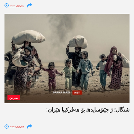
2026-08-05
نەرین
شنگال؛ ژ جێنۆسایدێ بۆ هەڤرکییا هێزان!
2026-08-02