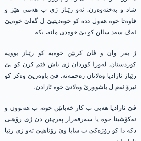
شاد و بەختەوەرن. ئەو رێباز ژی ب ھەمی ھێز و
قاوەتا خوە ھەول ددە کو خوەدیتیێ ل گەلێ خوەیێ
ئەڤ سەد سالن کو بێ خوەدی مانە، بکە.
ژ بەر وان و ڤان کرنێن خوەیە کو رێباز بوویە
کوردستان. لەورا کوردان ژی باش فێم کرن کو بێ
رێباز ئازادیا وەلاتان زەحمەتە. ڤێ باوەریێ وەکر کو
ئیرۆ ئەم ل باشوورێ وەلاتێ خوە ئازادن.
ڤێ ئازادیا ھەیی ب کار خەباتێن خوە، ب ھەبوون و
تەکۆشینا خوە یا سەرفەراز پەرچێن دن ژی رۆھنی
دکە دا کو رۆژەکێ ب سایا وێ رۆناھیێ ئەو ژی رێیا