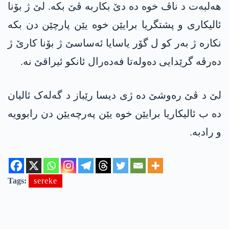
ھەلبەت د ناڤ خوە دە دێ بکاربە ڤێ بکە. لێ ژ بۆنا
ئالیکاری و پشتگریا برایێن خوە یێن پارچێن دن بکە
نکارە ژ بەر کو ل گۆر یاسایا ئەساسێ ژ بۆنا کارێ ژ
دەرڤە گرێدایی دەولەتا فەدەرال ئانکو ئیراقێ نە.
لێ د ڤێ رەوشێ دە ژی دیسا رێباز د گەلەک ئالیان
دە ب ئالیکاریا برایێن خوە یێن پەرچەیێن دن رابوویە
و رادبە.
Tags:
sereke