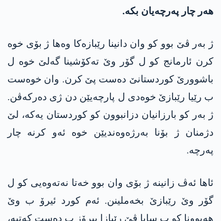
ھەر چار پەرچەیان بکە.
ژ بەر ڤێ بوو کو وان دانینا رێبازەکا وەھا ژ بۆی خوە
کرن ئارمانج کو ل گۆر وێ تەکۆشینا گەلێ خوە ل
باشوورێ کوردستانێ دەست پێ کرن. وان خوەست
ب رێیا رێبازێ خوەدی ل پارچەیێن دن ژی دەرکەڤن.
ژ بەر کو بارزانیان دزانبوون کو کوردستان یەکە، لێ
دژمنان ژ بۆنا بەرژەوەندیێن خوە ئەو کرنە چار
پەرچە.
ئاھا ئەڤ زانینە ژ بۆی وان بوو خەتا نەتەوەیی کو ل
گۆر وێ رێبازێ بخەملینن. ئەم کورد ئیرۆ ب وێ
ھەبوونا کو ب سایا ڤێ رێبازا پیرۆز ب دەست کەتیە،