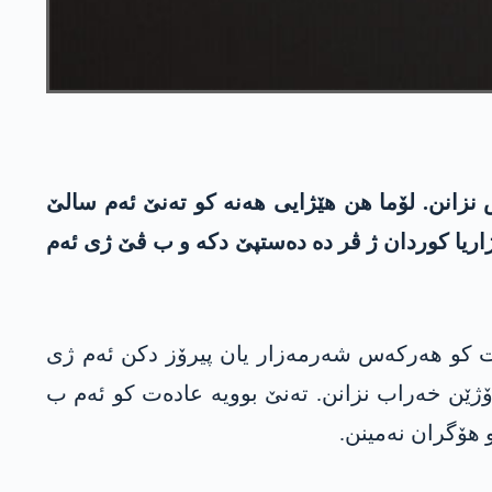
 نزانن. لۆما ھن ھێژایی ھەنە کو تەنێ ئەم سالێ
ەژاریا کوردان ژ ڤر دە دەستپێ دکە و ب ڤێ ژی ئەم
ت کو ھەرکەس شەرمەزار یان پیرۆز دکن ئەم ژی
 رۆژێن خەراب نزانن. تەنێ بوویە عادەت کو ئەم ب
ھۆگران نەمینن.