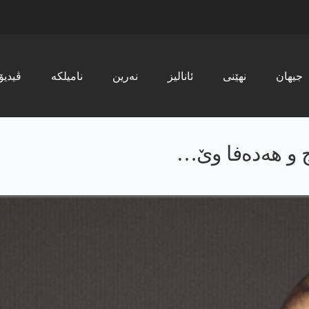
جیھان
نھێنی
ئانالیز
نەرین
نامیلکە
ڤیدیۆ
نج و ھەدەفا وێ…