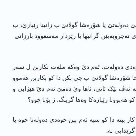
سێ دەولەتێ یا شۆرەشا گولانێ ب زانینا رێبازێ، ب
 تەجروبەیێن گرانبھا یا رێزدار مەسعوود بارزانی
خوەدی دەولەت، ئەم دێ وەکە ملەت نکاربن ل سەر
وحا شۆرەشا گولانێ ب جی بکن دا کو بکاربن ھەموو
ە ئەڤ پێک ئانی، ئاھا وێ دەمێ ئەم دێ ھێژایی و
 ھەبوونا رێبازەکا وەھا گرینگ، ژ بۆنا چوو؟
کار بینە دا کو سبە ئەم ببن خوەدی دەولەتا خوە یا
رێدایی بە.