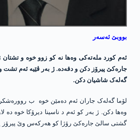
بووبێ ئەسەر
ئەم کورد ملەتەکی وەھا نە کو زوو خوە و تشتان ژ
جارەکێ پیرۆز دکن و دقەدە. ژ بەر ڤێیە ئەم تشت و 
گەلەک شاشیان دکن.
لۆما گەلەک جاران ئەم دەمێن خوە ب روورەشکرن
وەھا دکن. ژ بەر کو ئەم د ناسینا دیرۆکا خوە دە 
گشتی سالێ جارەکێ رۆژا کو ھەرکەس وێ پیرۆز یان