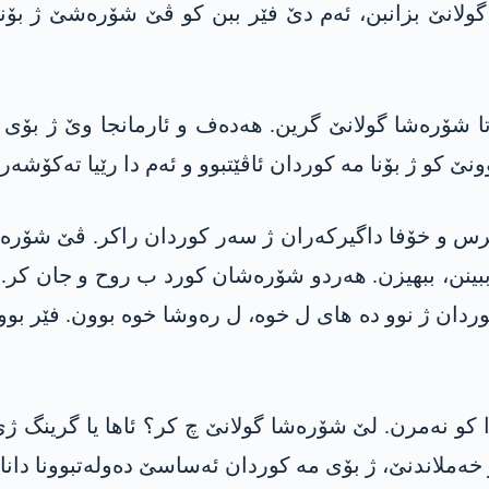
لانێ بزانبن، ئەم دێ فێر ببن کو ڤێ شۆرەشێ ژ بۆنا م
ەتا شۆرەشا گولانێ گرین. ھەدەف و ئارمانجا وێ ژ بۆی
نێ کو ژ بۆنا مە کوردان ئاڤێتبوو و ئەم دا رێیا تەکۆشەر
رس و خۆفا داگیرکەران ژ سەر کوردان راکر. ڤێ شۆرەش
بینن، ببھیزن. ھەردو شۆرەشان کورد ب روح و جان کر. 
دان ژ نوو دە های ل خوە، ل رەوشا خوە بوون. فێر بوون
 کو نەمرن. لێ شۆرەشا گولانێ چ کر؟ ئاھا یا گرینگ ژ
ملاندنێ، ژ بۆی مە کوردان ئەساسێ دەولەتبوونا دانا. ژ