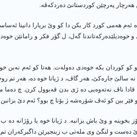
 ھەرچار پەرچێن کوردستانێ دەردکەڤە.
 ئەم ھەمی کورد کار بکن دا کو وێ بریارا دانینا ئەسا
خوەدیلێدەرکەتاندنا گەل، ل گۆر فکر و رامانێن خوەدی
وو کو کوردان بکە خوەدی دەولەت. ھەتا کو ئەم نەبن 
 نە سالێ جارەکێ، ھەر گاڤ، د ژیانا خوە دە، ھەر تم ر
قادا ناڤ نەتەوەیی دە ژی بدن قەبوول کرن. چ دەما م
 فێر ببن کو ئەڤ شۆرەشە ژ بۆنا چ بوو؟ ئەم دێ بزانبن کو
 بخوینە و وێ باش بزانبە. د ژیانا خوە یا رۆژانە دە ب 
ێ دەست و لنگێ وی ملەتی ب زینجیرێن داگیرکەران تم گ