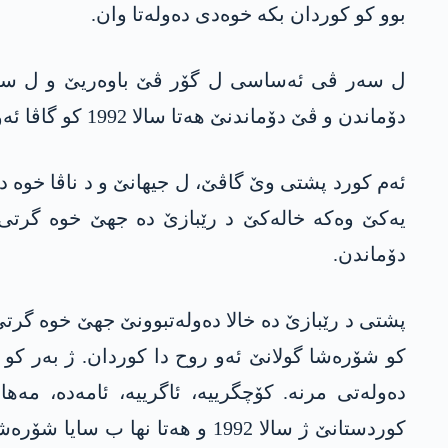
بوو کو کوردان بکە خوەدی دەولەتا وان.
ل سەر ڤی ئەساسی ل گۆر ڤێ باوەریێ و ل سەر شۆپ
دۆماندن و ڤێ دۆماندنێ ھەتا سالا 1992 کو گاڤا ئەول یا دەولەتبوونێ بوو ئاڤێت.
ئەم کورد پشتی وێ گاڤێ، ل جیھانێ و د ناڤا خوە 
یەکێ وەکە خالەکێ د رێبازێ دە جھێ خوە گرتی، ئ
دۆماندن.
پشتی د رێبازێ دە خالا دەولەتبوونێ جھێ خوە گرتی
کو شۆرەشا گولانێ ئەو روح دا کوردان. ژ بەر کو 
دەولەتی مرنە. کۆچگرییە، ئاگرییە، ئامەدە، مەھ
کوردستانێ ژ سالا 1992 و ھەتا