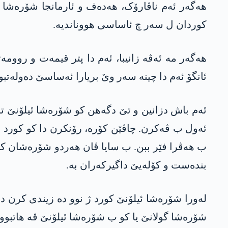
ھەگەر ئەم ناڤارۆک، ھەدەف و ئارمانجا شۆرەشا گو
کوردان ل سەر چ ئاساسی ھووناندیە.
ھەگەر مە ئەڤە زانیبا، ئەم دا پتر قیمەت و رووم
ئانگۆ ئەم دا چینە سەر وێ بریارا ئەساسێ دەولەتبوو
ئەم باش دزانین و تێ دگەهن کو شۆرەشا ئیلۆنێ ت
ئەول ب ڤەکرن. چاڤێن کۆرە، رۆنکرن دا کو کورد ب
ب ھەڤرا فێر ببن. ب سایا ڤان ھەردو شۆرەشان کور
بندەست و کۆلەیێ داگیرکەران بە.
لەورا شۆرەشا ئیلۆنێ کورد ژ نوو دە زیندی کرن دا
شۆرەشا گولانێ یا کو ب شۆرەشا ئیلۆنێ ڤە ھاتبوو خە