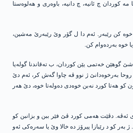
ە کوردان چ ئانیە، چ دانیە، باوەری و ھەلوەستا
 خوە کن رێبەر. ئەم دا ل گۆر وێ رێبەرێ مەشین،
یا خوە بەردەوام کن.
ێ گوھێن خەتمی یێن کوردان، ب تەقاندنا گولەیا
روحا بەرخوەدانێ ژ نوو ڤە چاوا گەش کر، ئەم دێ
 کو ھەتا کورد نەبن خوەدی دەولەتا خوە، دێ ھەر
ی ئەڤە. دڤێت ھەمی کورد ڤێ فێر ببن و بزانبن کو
 بەر کو د رێبازا پیرۆز دە خالا وێ یا سەرەکی ئەو