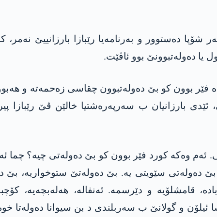
ا دەستوور و بەرنامەیا رێبازا بارزانییێ نەمر، کور
دە فێر بوون کو بێ دەولەتبوون چقاسی زەحمەتە و ھەب
ێدی بارزانیان ب سەرپەرەشتیا خالێن ڤێ رێبازا پیرۆز
. ئەم وەکە کورد فێر بوون کو بێ دەولەتی چیە؟ چما ئە
بێ دەولەتی سێویتی یە. بێ دەولەتێ ستوخواریە، بێ دە
ابادە، قامشلۆیە و دێرسمە. ئەنفالە، ھەلەبچەیە، کۆ
 نھا ب سایا شۆرەشا ئیلۆن و گولانێ ب سەربلندی د بن سیوانا د