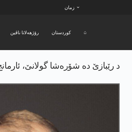
زمان
⌂
کوردستان
رۆژھەلاتا ناڤین
د رێبازێ دە شۆرەشا گولانێ، ئارما