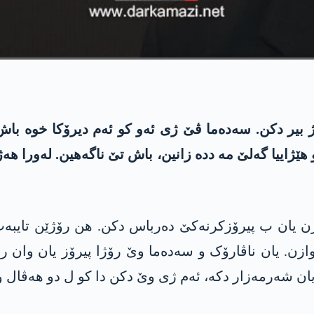
 بیر دکن. سەدەما ڤێ ژی ئەو کو ئەم دیرۆکا خوە باش
ھێژاییا گەلێ مە ددە زانین، باش تێ ناگەهین. لەورا ه
 یان ب پیرۆزکرنەکێ دەرباس دکن. ھن رۆژێن تایبە
لاوازن. یان ناڤارۆک و سەدەما وێ رۆژا پیرۆز یان وان
 شەرمەزار دکە، ئەم ژی وێ دکن دا کو ل دو ھەڤال و 