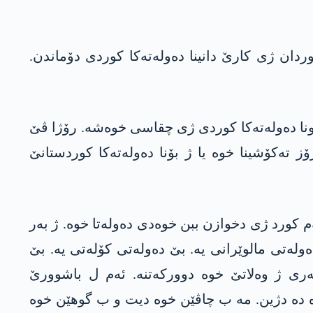
دان ژی کارێ دانینا دەولەتەکا کوردی دۆماندن.
وونا دەولەتەکا کوردی ژی چقاسی خوەشە. رۆژا ڤێ
 تەکۆشینا خوە یا ژ بۆنا دەولەتەکا کوردستانێ
م کورد ژی دخوازن ببن خوەدی دەولەتا خوە. ژ بەر
ولەتی مالوێرانی یە. بێ دەولەتی کۆلەتی یە. بێ
چبەری ژ وەلاتێ خوە دوورکەتنە. ئەم ل باشوورێ
ەولەتا خوە دە دژین. مە ب چاڤێن خوە دیت و ب گوھێن خوە