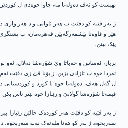
بھیست کو ئەڤ دەولەتا مە، چاوا خوەدی ل کوردێن
ژ بەر ڤێیە کو دڤێت ب ھەر ئاوایی و د ھەر واری دە
ھێز و قاوەتا پێشمەرگەیێن قەھرەمان، ب پشتگری و 
پێک بینن.
بریار، ئەساس و خەباتا وێ شۆرەشا دەلال، ئەو ب
ئەردا خوە ب ئازادی بژین. ژ بۆنا ڤێ ژی دڤێت ئەم
ل گەل ھەڤ، دەولەتا خوە یا کورد و کوردستانی د 
قیمەتا شۆرەشا گولانێ و رێبازا خوە بێتر ناس بکن و
ژ بەر ڤێیە کو دڤێت ھەر کوردەک خالێن رێبازا پیرۆز
سەربخوە. ژ بەر کو ھەتا ملەتەک نەبە سەربخوە، د