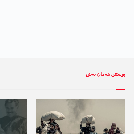
پوستێن ھەمان بەش