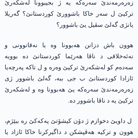
زەرەرمەندێ سەرەکە یە ژ بجیبوونا لەشکەرێ
ترکیێ ل سەر خاکا باشوورێ کوردستانێ؟ گەریلا
یانژی گەلێ سڤیل یێ باشوور؟
هوون باش دزانن هەبوونا وە یا نەقانوونی و
نەئەخلاقی د ناڤا هەرێما کوردستانێ دە بوویە
سەدەم کو لەشکەرێ ترکیێ وەرە و ل تاکە پەرچەیا
ئازادا کوردستانێ ب جی ببە، گەلێ باشوور ژی
زەرەرمەندێ سەرەکە یێ هەبوونا وە و لەشکەرێ
ترکیێ یە د ناڤا باشوور دە.
ل داویێ دخوازم ژ دۆن کیشۆتێ پەکەکێ رە ببێژم،
هوون و ترکیە هەڤپشکن د داگیرکرنا خاکا ئازاد یا