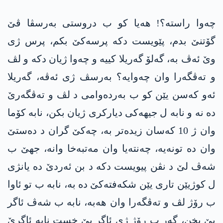
چەوا راستە؟! هەیا کو ب دروستی بەرسڤا ڤێ
گۆتنێ بدم، پێویست دکە پرسەکێ بکم، پرس ژی
وێ ئەڤ بە، گەلۆ گەریلا کییە و چەوا ژیان دکە و لڤ
و تەڤگەرا وان چەوایە؟ بەرسڤ ژی ئەڤە، گەریلا
ئەو کەسن یێن کو ب بەردەوامی د لڤ و تەڤگەرێ
دە نە و نابە ل جیهەکی دیارکری ژیان بکن، نابە کۆما
وان ژ 10 کەسان زیدەتر بە، چەکێ گران د دەستێ
وان دە تونەیە، چەنتەیا وان مەتبەخا وانە، جهێ ب
شەڤ لێ د نڤن پیویست دکە د بن ئەردێ دە یانژی
ل کوژیێن تاری یێن شکەفتەکێ دە بە، نابە ب تو ئاوا
ب رۆژ لڤ و تەڤگەرا وان هەبە، نابە ب شەڤ ئاگر
پێ بخن، گەر ب رۆژ ژی ئاگر پێ خست نابە ئاگرێ