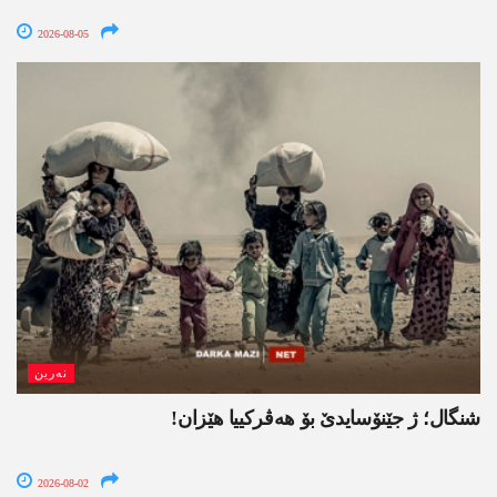
2026-08-05
نەرین
شنگال؛ ژ جێنۆسایدێ بۆ هەڤرکییا هێزان!
2026-08-02