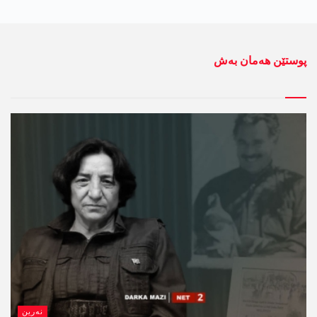
پوستێن ھەمان بەش
نەرین