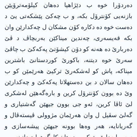
دەردۆرا خوە ب دێژاهیا دەهان کیلۆمەترۆیێن
بازنەیی کۆنترۆل بکە، و ب چەکێ پێشکەتی یێ د
دەست خوە دە دکارە کۆن مشکان ل چەکدارێن وان
بکە قەیسەری، چەندین میناکێن بەربچاڤ د ڤێ
دەربارێ دە هەنە کو دۆن کیشۆتێ پەکەکێ ب چاڤێ
سەرێ خوە دیتنە، باکورێ کوردستانێ باشترین
میناکە، پاش کو لەشکەرێ ترکیێ هەرێمێن کو ب
دەهان سالان د بن دەستهلاتا پەکەکێ و چەکدارێن
وێ دە بوون کۆنترۆل کرین و بارەگەهێن لەشکری
لێ ئاڤا کرین، ئەو جی بوون جیهێن گەشتیاری و
گەلێ سڤیل ل وان هەرێمان مژوولی ڤیستەڤال و
گەریانایە، هەر وەها بوونە جیهێن پیشەسازی و