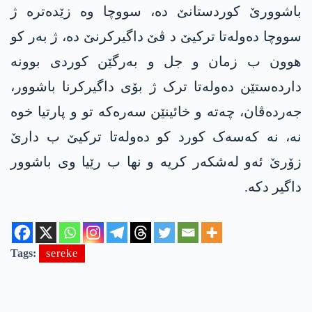
باشوورێ کوردستانێ دە، سووچا وە زێدەترە ژ
سووچا دەولەتا ترکیێ د ڤێ داگیرکرنێ دە، ژ بەر کو
هوون ب زمان و جل و بەرگێن کوردی بوونە
داردەستێن دەولەتا ترک ژ بۆی داگیرکرنا باشوور،
جەردەڤان، چەتە و خائینێن سەرەکە تو و پارتیا خوە
نە، نە کەسەک کورد کو دەولەتا ترکیێ ب دارێ
زۆرێ ئەو لەشکەر کریە و نها ب رێیا وی باشوور
داگیر دکە.
Tags:
sereke