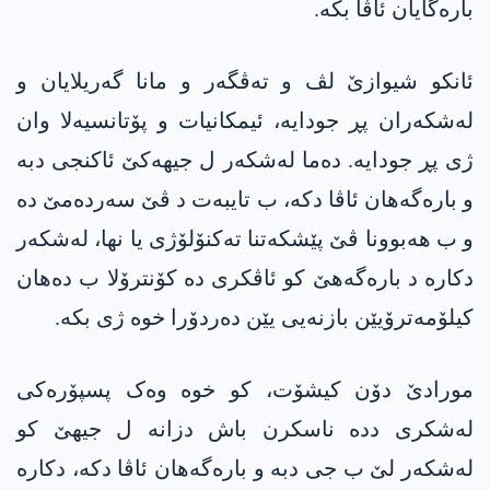
بارەگایان ئاڤا بکە.
ئانکو شیوازێ لڤ و تەڤگەر و مانا گەریلایان و
لەشکەران پڕ جودایە، ئیمکانیات و پۆتانسیەلا وان
ژی پڕ جودایە. دەما لەشکەر ل جیهەکێ ئاکنجی دبە
و بارەگەهان ئاڤا دکە، ب تایبەت د ڤێ سەردەمێ دە
و ب هەبوونا ڤێ پێشکەتنا تەکنۆلۆژی یا نها، لەشکەر
دکارە د بارەگەهێ کو ئاڤکری دە کۆنترۆلا ب دەهان
کیلۆمەترۆیێن بازنەیی یێن دەردۆرا خوە ژی بکە.
مورادێ دۆن کیشۆت، کو خوە وەک پسپۆرەکی
لەشکری ددە ناسکرن باش دزانە ل جیهێ کو
لەشکەر لێ ب جی دبە و بارەگەهان ئاڤا دکە، دکارە