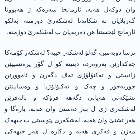
وان دوکەل هەبە، ئارمانجا سەرەکە ژ هەبوونا
گەریلایان نە شکاندنا لەشکەرێ دوژمنە، بەلکو
ئارمانج لێخستنا هن دەربەیان ب لەشکەرێ دوژمنە.
پرسا دویەمین، گەلۆ لەشکەر چییە؟ لەشکەر کۆمەکا
چەکدارێن پەروەردە دیتینە کو ل گۆر پرەنسیپێن
زانستی و تەکنۆلۆژی تەڤ دگەرن و ئاموورێن
جوربەجور و چەک و تەکنۆلۆژیا و وەساییتێن
پشێکەتی هەیانی دگەهە فرۆکە و بالەفرێن
لەشکەری ژی ل بەر دەستێ وان هەنە، بارەگا و
هەر تشتێ وان هەیە، لەشکەری پێوسیتی ب جیهەک
مەزن و ڤەکری هەیە و دکارە ل هەر جیهەکی