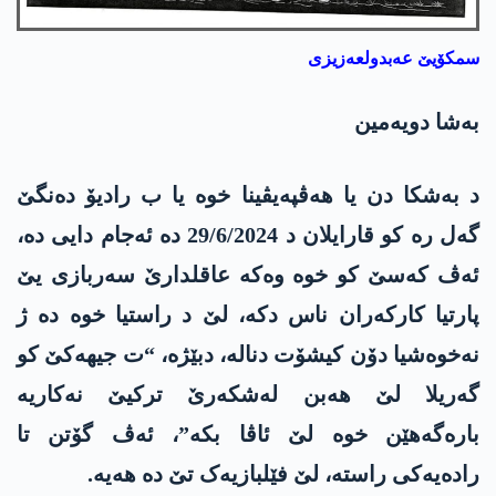
سمکۆیێ عەبدولعەزیزی
بەشا دویەمین
د بەشکا دن یا هەڤپەیڤینا خوە یا ب رادیۆ دەنگێ
گەل رە کو قارایلان د 29/6/2024 دە ئەجام دایی دە،
ئەڤ کەسێ کو خوە وەکە عاقلدارێ سەربازی یێ
پارتیا کارکەران ناس دکە، لێ د راستیا خوە دە ژ
نەخوەشیا دۆن کیشۆت دنالە، دبێژە، “ت جیهەکێ کو
گەریلا لێ هەبن لەشکەرێ ترکیێ نەکاریە
بارەگەهێن خوە لێ ئاڤا بکە”، ئەڤ گۆتن تا
رادەیەکی راستە، لێ فێلبازیەک تێ دە هەیە.