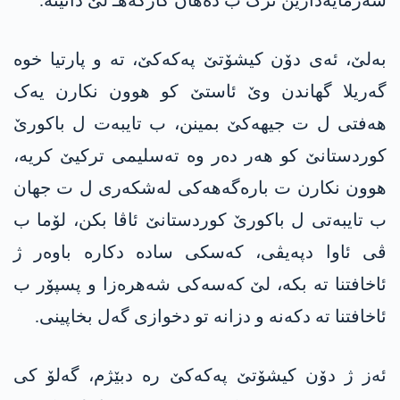
سەرمایەدارێن ترک ب دەهان کارگەهـ لێ دانینە.
بەلێ، ئەی دۆن کیشۆتێ پەکەکێ، تە و پارتیا خوە
گەریلا گهاندن وێ ئاستێ کو هوون نکارن یەک
هەفتی ل ت جیهەکێ بمینن، ب تایبەت ل باکورێ
کوردستانێ کو هەر دەر وە تەسلیمی ترکیێ کریە،
هوون نکارن ت بارەگەهەکی لەشکەری ل ت جهان
ب تایبەتی ل باکورێ کوردستانێ ئاڤا بکن، لۆما ب
ڤی ئاوا دپەیڤی، کەسکی سادە دکارە باوەر ژ
ئاخافتنا تە بکە، لێ کەسەکی شەهرەزا و پسپۆر ب
ئاخافتنا تە دکەنە و دزانە تو دخوازی گەل بخاپینی.
ئەز ژ دۆن کیشۆتێ پەکەکێ رە دبێژم، گەلۆ کی