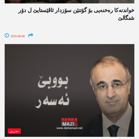
خواندنه‌كا رەخنەیی بۆ گۆتنێن سۆزدار ئاڤێستایێ ل دۆر
شنگالێ
2026-08-06
نەرین