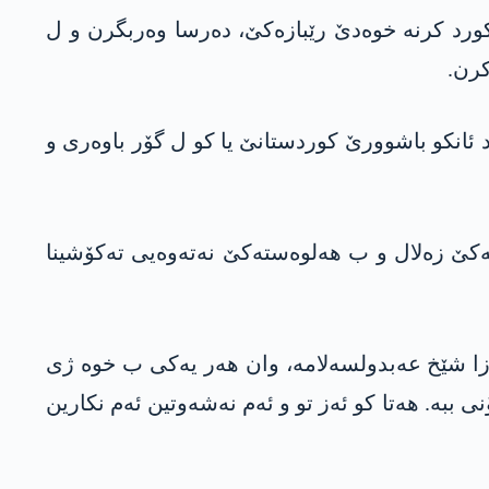
و کورد کرنە خوەدێ رێبازەکێ، دەرسا وەربگرن و ل
کرن.
زاد ئانکو باشوورێ کوردستانێ یا کو ل گۆر باوەری و
ەیەکێ زەلال و ب ھەلوەستەکێ نەتەوەیی تەکۆشینا
بازا شێخ عەبدولسەلامە، وان ھەر یەکی ب خوە ژی
 ببە. ھەتا کو ئەز تو و ئەم نەشەوتین ئەم نکارین