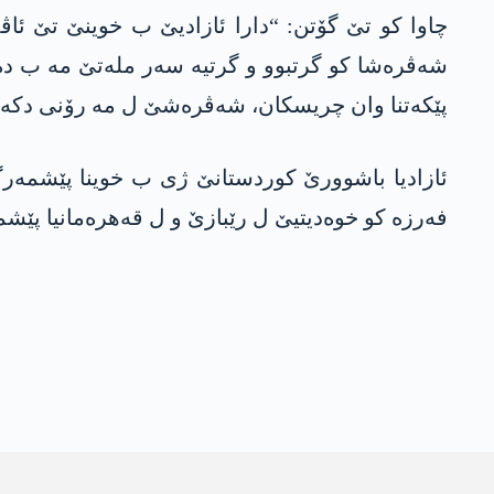
چاوا کو تێ گۆتن: “دارا ئازادیێ ب خوینێ تێ ئ
شەڤرەشا کو گرتبوو و گرتیە سەر ملەتێ مە ب دە
پێکەتنا وان چریسکان، شەڤرەشێ ل مە رۆنی دکە.
ئازادیا باشوورێ کوردستانێ ژی ب خوینا پێشمە
فەرزە کو خوەدیتیێ ل رێبازێ و ل قەھرەمانیا پێ