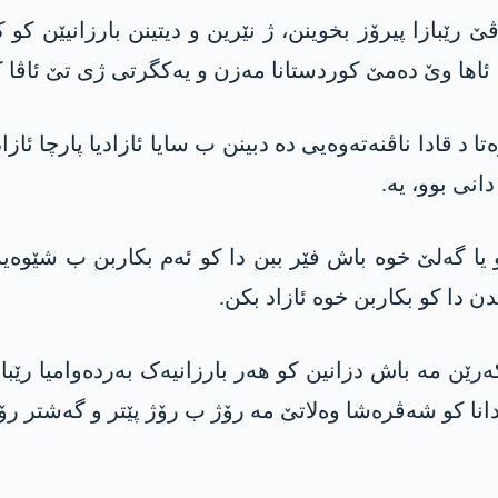
 رێبازا پیرۆز بخوینن، ژ نێرین و دیتینن بارزانیێن ک
ئاھا وێ دەمێ کوردستانا مەزن و یەکگرتی ژی تێ ئاڤا 
ا د قادا ناڤنەتەوەیی دە دبینن ب سایا ئازادیا پارچا ئا
نی بوو، یە.
 و یا گەلێ خوە باش فێر ببن دا کو ئەم بکاربن ب شێو
ن دا کو بکاربن خوە ئازاد بکن.
ەرێن مە باش دزانین کو ھەر بارزانیەک بەردەوامیا رێ
نا کو شەڤرەشا وەلاتێ مە رۆژ ب رۆژ پێتر و گەشتر رۆنی