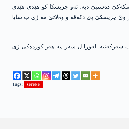
یسکەکێ دەستپێ دبە. ئەو چریسکا کو ھێدی ھێدی
ر وێ چریسکێ پێ دکەڤە و وەلاتێ مە ژی ب سایا
ب سەرکەتیە. لەورا ل سەر مە ھەر کوردەکی ژی
Tags:
sereke