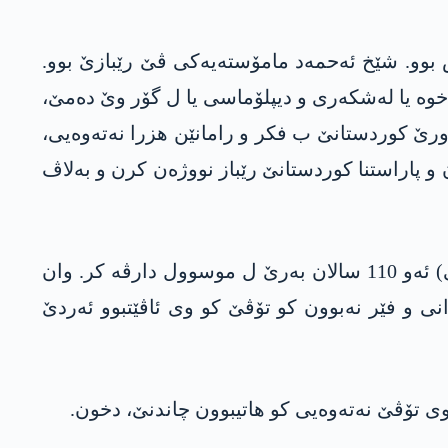
بوو. شێخ ئەحمەد مامۆستەیەکی ڤێ رێبازێ بوو.
ا خوە یا لەشکەری و دیپلۆماسی یا ل گۆر وێ دەمێ،
رێ کوردستانێ ب فکر و رامانێن ھزرا نەتەوەیی،
ن و پاراستنا کوردستانێ رێباز نووژەن کرن و بەلاڤ
ژ بەر داخواز و تەکۆشینا عەبدولسەلام بارزانی داخوازەکە نەتەوەیی بوو، دەولەتا ئالی عۆسمان (ئۆسمانی) ئەو 110 سالان بەرێ ل موسوول دارڤە کر. وان
انی و فێر نەبوون کو تۆڤێ کو وی ئاڤێتبوو ئەردێ
وی تۆڤێ نەتەوەیی کو ھاتیبوون چاندنێ، دخون.