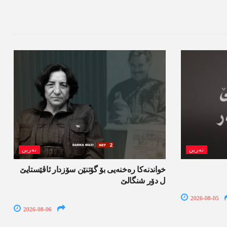
نەرین
نەرین
خواندنه‌كا رەخنەیی بۆ گۆتنێن سۆزدار ئاڤێستایێ
ل دۆر شنگالێ
2026-08-05
2026-08-06