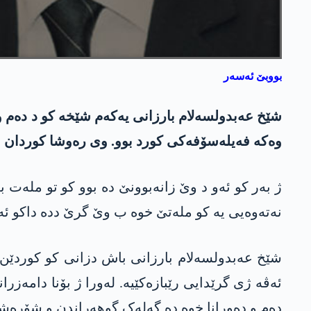
بووبێ ئەسەر
شێخ عەبدولسەلام بارزانی یەکەم شێخە کو د دەم و د
وەکە فەیلەسۆفەکی کورد بوو. وی رەوشا کوردان و 
ژ بەر کو ئەو د وێ زانەبوونێ دە بوو کو تو ملەت
نەتەوەیی یە کو ملەتێ خوە ب وێ گرێ ددە داکو ئە
شێخ عەبدولسەلام بارزانی باش دزانی کو کوردێن ن
ئەڤە ژی گرێدایی رێبازەکێیە. لەورا ژ بۆنا دامەزر
دەم و دەورانا خوە دە گەلەک گوھەراندن و شۆرەشا