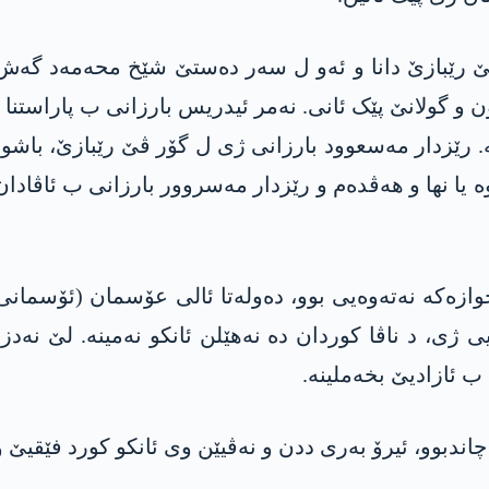
ێ رێبازێ دانا و ئەو ل سەر دەستێ شێخ محەمەد گەش 
ۆن و گولانێ پێک ئانی. نەمر ئیدریس بارزانی ب پاراستن
 رێزدار مەسعوود بارزانی ژی ل گۆر ڤێ رێبازێ، باشوو
وە یا نھا و ھەڤدەم و رێزدار مەسروور بارزانی ب ئاڤادا
ژی، د ناڤا کوردان دە نەھێلن ئانکو نەمینە. لێ نەدز
 ئازادیێ بخەملینە.
اندبوو، ئیرۆ بەری ددن و نەڤیێن وی ئانکو کورد فێقیێ 