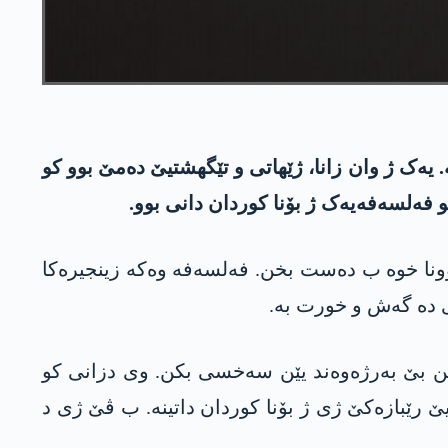
 یەک ژ وان زانا، ژێھاتی و تێگھشتیێ دەمێ بوو کو
 فەلسەفەیەک ژ بۆنا کوردان دانی بوو.
بوونا خوە ب دەست بخن. فەلسەفە وەکە زینجیرەکا
ی دە گەش و خورت بە.
اتێن بێ بەرژەوەند یێن سەخسی بکن. وی دزانی کو
یێ رێبازەکێ ژی ژ بۆنا کوردان داتینە. ب ڤێ ژی د