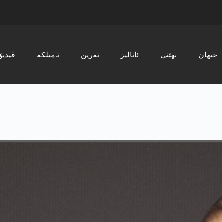
جیھان
نھێنی
ئانالیز
نەرین
نامیلکە
ڤیدیۆ