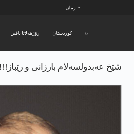
زمان
⌂
کوردستان
رۆژھەلاتا ناڤین
شێخ عەبدولسەلام بارزانی و رێباز!!!