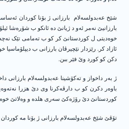
شێخ عەبدولسەلام بارزانی ژ بۆنا کوردان ئەساس
بارزانیێ نەمر ئەو د ژیانێ دە ئانکو ب شۆرەشا ئیل
خوەدیتی ل کوردستانێ کر کو ب تەمامی تێک نەچە.
ئازاد کر. رێزدار نێچیرڤان بارزانی ب دیپلۆماسیا خ
دکن کو کورد وێ فێر ببن.
باوەر دکرن کو ب دارڤەکرنا وی دێ ھزرا نەتەوەیی 
کوردستانێ دێ رۆژەکێ سەری ھلدە و وەلاتێ خوە ب
تۆڤێ شێخ عەبدولسەلام بارزانی ژ بۆنا مە کوردان چ