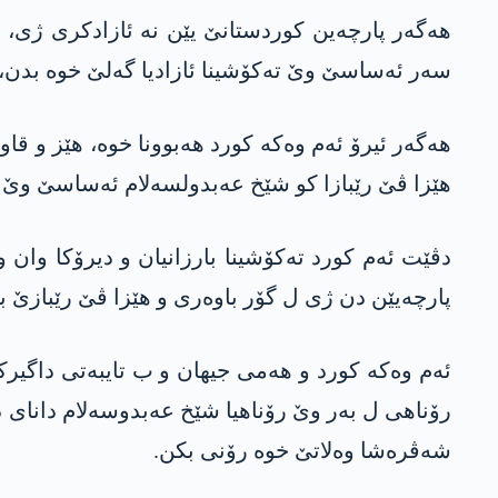
ھەگەر پارچەین کوردستانێ یێن نە ئازادکری ژی، ڤێ
سەر ئەساسێ وێ تەکۆشینا ئازادیا گەلێ خوە بدن، 
ھەگەر ئیرۆ ئەم وەکە کورد ھەبوونا خوە، ھێز و قاوەت
ھێزا ڤێ رێبازا کو شێخ عەبدولسەلام ئەساسێ وێ دا
دڤێت ئەم کورد تەکۆشینا بارزانیان و دیرۆکا وان
پارچەیێن دن ژی ل گۆر باوەری و ھێزا ڤێ رێبازێ بد
ئەم وەکە کورد و ھەمی جیھان و ب تایبەتی داگیرک
رۆناهی ل بەر وێ رۆناهیا شێخ عەبدوسەلام دانای دا
شەڤرەشا وەلاتێ خوە رۆنی بکن.