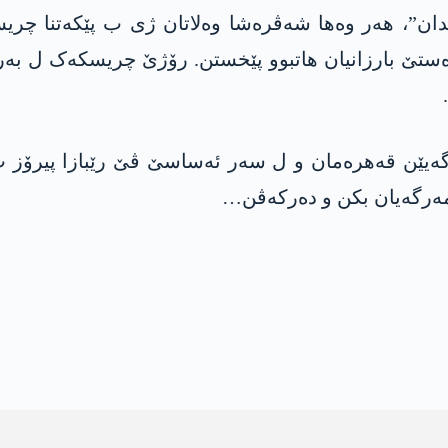
اڤدان”، ھەر وەھا شەڤرەشا وەلاتان ژی ب پێکەتنا چر
ستێ بارزانیان ھاتبوو پێخستن. رۆژێ چریسکەک ل بە
رگەیێن قەھرەمان و ل سەر ئەساسێ ڤێ رێبازا پیرۆز 
شمەرگەیان بکن و دەرکەڤن…