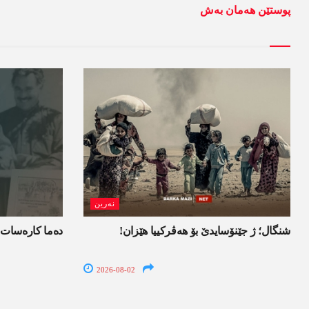
پوستێن ھەمان بەش
نەرین
شنگال؛ ژ جێنۆسایدێ بۆ هەڤرکییا هێزان!
ده‌ما کاره‌سات 
2026-08-02