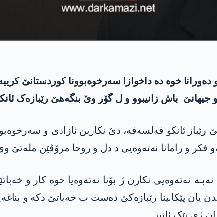
ەورانا خوە دە داخوازا سەرخوەبوونا کوردستانێ کرییە.
جیھانێ باش زانیبوو و ل گۆر وێ بنگەهێ رێبازەک ئانکو
 بێ رێباز ئانکو فەلسەفە، دێ نکاربن ئازادی و سەرخوە
و فکر و رامانا نەتەوەیی د دل و روحا مرۆڤێن ملەتێ و
ەبنە نەتەوەیی نکارن ژ بۆنا نەتەوەیا خوە کار و خەب
اندن یان پێکانینا رێبازەکێ دەست ب خەباتێ دکە و بناغە
ن ژی پێک ئانین.