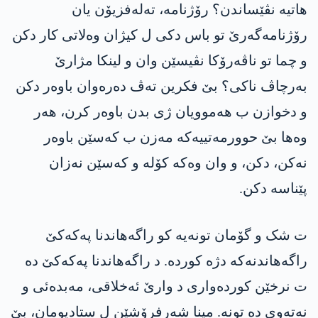
هاتیە نڤێساندن؟ رۆژنامە، تەلەفزیۆن یان
رۆژنامەگەرێ تو باس دکی ل کیژان وەلاتی کار دکن
و چما تو ناڤەرۆکا نڤیسێن وان و لینکا مژارێ
بەرچاڤ ناکی؟ بێ فکرین تەڤ دەرەوان باوەر دکن
و دخوازن ب هەموویان ژی بدن باوەر کرن، هەر
وەها بێ حوورمەتییەکە مەزن ب کەسێن باوەر
نەکن، دکن، و وان وەکە کۆلە و کەسێن نەزان
پێناسە دکن.
ت شک و گۆمان تونەیە کو راگەھاندنا پەکەکێ
راگەھاندنەکە دژە کوردە. د راگەھاندنا پەکەکێ دە
ت نرخێن کوردەواری د وارێ ئەخلاقی، مەبدەئی و
نەتەوی دە تونە. مینا شەرفرۆشێن ل ستادیومان، بێ