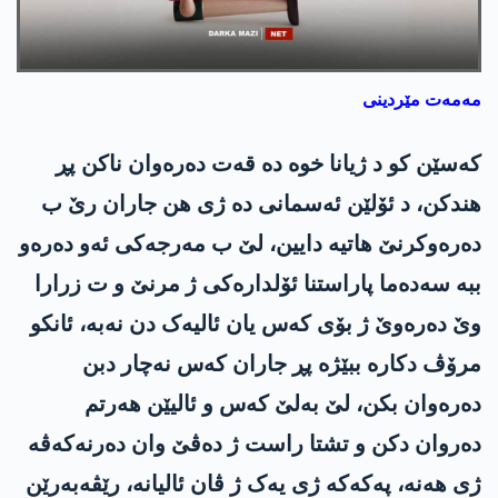
مەمەت مێردینی
کەسێن کو د ژیانا خوە دە قەت دەرەوان ناکن پڕ
هندکن، د ئۆلێن ئەسمانی دە ژی هن جاران رێ ب
دەرەوکرنێ هاتیە دایین، لێ ب مەرجەکی ئەو دەرەو
ببە سەدەما پاراستنا ئۆلدارەکی ژ مرنێ و ت زرارا
وێ دەرەوێ ژ بۆی کەس یان ئالیەک دن نەبە، ئانکو
مرۆڤ دکارە ببێژە پڕ جاران کەس نەچار دبن
دەرەوان بکن، لێ بەلێ کەس و ئالیێن هەرتم
دەروان دکن و تشتا راست ژ دەڤێ وان دەرنەکەڤە
ژی هەنە، پەکەکە ژی یەک ژ ڤان ئالیانە، رێڤەبەرێن