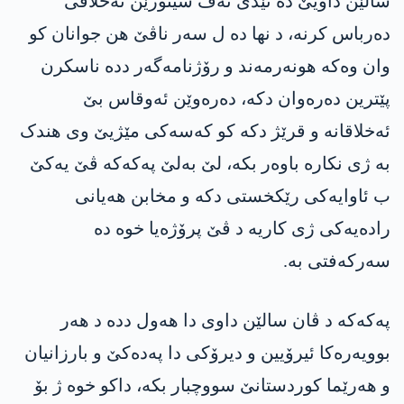
سالێن داویێ دە ئێدی تەڤ سینۆرێن ئەخلاقی
دەرباس کرنە، د نها دە ل سەر ناڤێ هن جوانان کو
وان وەکە هونەرمەند و رۆژنامەگەر ددە ناسکرن
پێترین دەرەوان دکە، دەرەوێن ئەوقاس بێ
ئەخلاقانە و قرێژ دکە کو کەسەکی مێژیێ وی هندک
بە ژی نکارە باوەر بکە، لێ بەلێ پەکەکە ڤێ یەکێ
ب ئاوایەکی رێکخستی دکە و مخابن هەیانی
رادەیەکی ژی کاریە د ڤێ پرۆژەیا خوە دە
سەرکەفتی بە.
پەکەکە د ڤان سالێن داوی دا ھەول ددە د ھەر
بوویەرەکا ئیرۆیین و دیرۆکی دا پەدەکێ و بارزانیان
و ھەرێما کوردستانێ سووچبار بکە، داکو خوە ژ بۆ