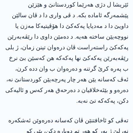
ئێریشا ل دژی ھەرێما کوردستانێ و ھێزێن
پێشمەرگە ئامادە بکە. د ڤی واری دا د ڤان سالێن
داویێ دا د مەدیایا پەکەکێ دا ھۆڤیتیەکا مەزن یا
نووچەیێن ساختە ھەیە. د دەمێن داوی دا رێڤەبەرێن
پەکەکێ راستەراست ڤان درەوان تینن زمان، ژ بلی
رێڤەبەرێن پەکەکێ نها پەکەکە هن کەسێن بێ نرخ
ب پەرە کرێ گرتنە و دەرەوان ب وان ددە کرن،
ئەڤ کەسانە یێن هەر چار پەرچەیێن کوردستانێ نە،
دەرەو و بێئەخلاقیان د دەرحەق هەر کەس و ئالیەکی
دکن، پەکەکە تێ نەبە.
تەڤی کو ئاخافتنێن ڤان کەسانە دەرەوێن ئەشکەرە
نە، لێ ژ بەر کو هەر تم دوبارە دکن، بێی کو