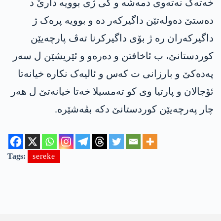
خەتەک نەتەوی دمەشە و کی ژی بوویە دارێ د
دەستێ دەولەتێن داگیرکەر دە و بوویە پرەک ژ
داگیرکەران رە ژ بۆی داگیرکرنا تەڤ پارچەیێن
کوردستانێ، ب ئاخافتن و دەرەو و ئێریشێن ل سەر
پەدەکێ و بارزانی ت کەس و ئالیەک نکارە خیانەتا
ئۆجالان و پارتیا وی کو تەمسیلا خەتا خیانەتێ ل هەر
چار پەرچەیێن کوردستانێ دکە بڤەشێرە.
Tags:
sereke