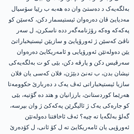
بەلگەیەک د دەستێ وان دە هەبە ب رێیا سۆسیال
مەدیایێ ڤان دەرەوان ئیستیسمار دکن، کەسێن کو
پەکەکە وەکە رۆژنامەگەر ددە ناسکرن، ل سەر
ناڤێ کەسێن ژ ئەورۆپایێ و سازیێن ئیستیخباراتێ
یێن دەولەتێن ئەورۆپایی و ئامەریکایێ دەرەوان
سەرڤیس دکن و پارڤە دکن، بێی کو ت بەلگەیەکی
نیشان بدن، ب تەنێ دبێژن، فلان کەسی یان فلان
سازیا ئیستیخباراتی ئەڤ یەک د دەربارێ حکوومەتا
هەرێما کوردستانێ، بارزانیان و هتد دە گۆتیە، بێی
کو جارەکی یەک ژ ئالیگرێن پەکەکێ ژ وان بپرسە،
گەلۆ بەلگەیا تە چیە؟ ئەڤ ئاخافتنا دەولەتێن
ئەورۆپی یان ئامەریکایێ تە ل کۆ ئانی، ل کۆدەرێ