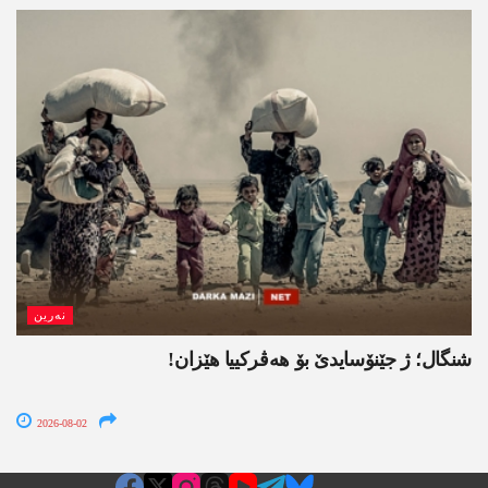
نەرین
شنگال؛ ژ جێنۆسایدێ بۆ هەڤرکییا هێزان!
2026-08-02