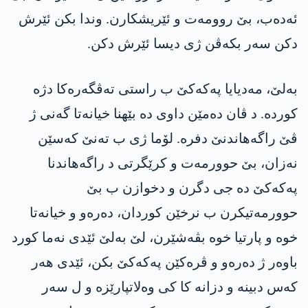
ئەدەب، بێ روومەت و ئێریشکارن. وندا بکن ئێرش
دکن سەر بکەڤن ژی دیسا ئێرش دکن.
بەلێ، مەدیایا پەکەکێ ب راستی تەڤگەرەکا دژە
کوردە. د ڤان دەمێن داوی دە بێھنا خیانەتا گەنی ژ
ڤێ راگەھاندنێ دفرە. لۆما ژی ب تەنێ کەسێن
نەزان، بێ حوورمەت و کرێگرتی د راگەهاندنا
پەکەکێ دە جی دگرن و دخوازن ب بێ
حوورمەتیکرن ب نرخێن کوردان، دەرەو و خیانەتا
خوە و پارتیا خوە بڤەشێرن، لێ بەلێ ئێدی نەما کورد
باوەر ژ دەرەو و ڤرەکێن پەکەکێ بکن، ئێدی هەر
کەس دبینە و دزانە کا کی وەلاتپارێزە و ل سەر