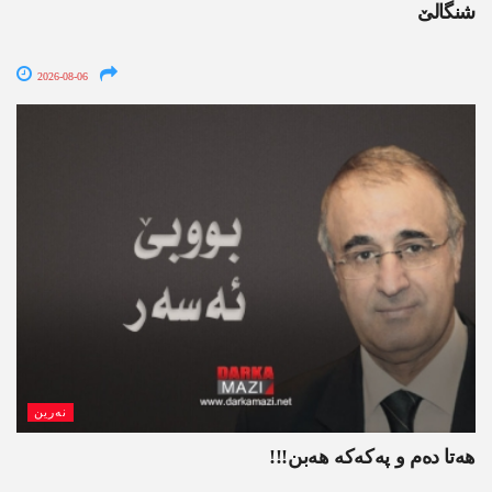
شنگالێ
2026-08-06
نەرین
ھەتا دەم و پەکەکە ھەبن!!!