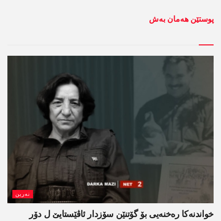
پوستێن ھەمان بەش
نەرین
خواندنه‌كا رەخنەیی بۆ گۆتنێن سۆزدار ئاڤێستایێ ل دۆر