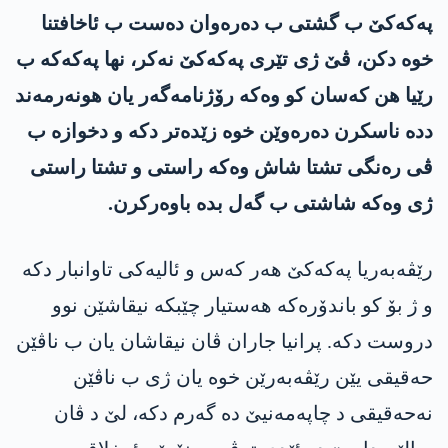
پەکەکێ ب گشتی ب دەرەوان دەست ب ئاخافتنا
خوە دکن، ڤێ ژی تێری پەکەکێ نەکر، نها پەکەکە ب
رێیا هن کەسان کو وەکە رۆژنامەگەر یان هونەرمەند
ددە ناسکرن دەرەوێن خوە زێدەتر دکە و دخوازە ب
ڤی رەنگی تشتا شاش وەکە راستی و تشتا راستی
ژی وەکە شاشتی ب گەل بدە باوەرکرن.
رێڤەبەریا پەکەکێ ھەر کەس و ئالیەکی تاوانبار دکە
و ژ بۆ کو باندۆرەکە ھەستیار چێبکە نیقاشێن نوو
دروست دکە. پرانیا جاران ڤان نیقاشان یان ب ناڤێن
حەقیقی یێن رێڤەبەرێن خوە یان ژی ب ناڤێن
نەحەقیقی د چاپەمەنیێ دە گەرم دکە، لێ د ڤان