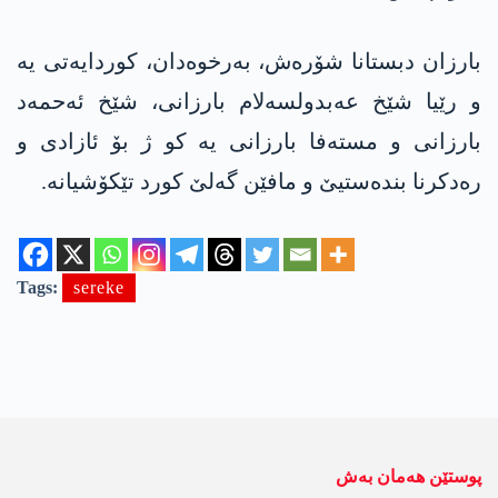
بارزان دبستانا شۆرەش، بەرخوەدان، کوردایەتی یه‌
و رێیا شێخ عەبدولسەلام بارزانی، شێخ ئەحمەد
بارزانی و مستەفا بارزانی یە کو ژ بۆ ئازادی و
رەدکرنا بندەستیێ و مافێن گەلێ کورد تێکۆشیانە.
Tags:
sereke
پوستێن ھەمان بەش