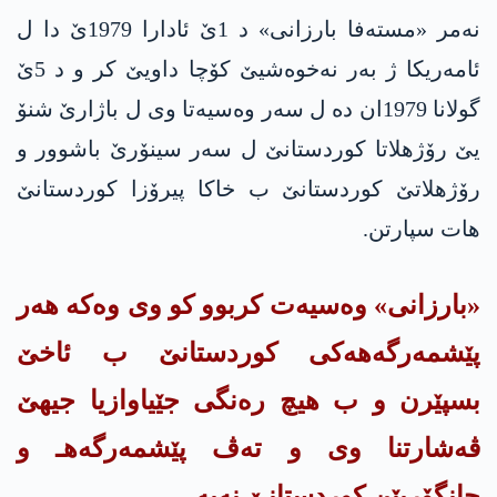
نه‌مر «مسته‌فا بارزانی» د 1ێ ئادارا 1979ێ دا ل
ئامەریکا ژ بەر نەخوەشیێ کۆچا داویێ کر و د 5ێ
گولانا 1979ان ده‌ ل سەر وەسیەتا وی ل باژارێ شنۆ
یێ رۆژھلاتا کوردستانێ ل سەر سینۆرێ باشوور و
رۆژھلاتێ کوردستانێ ب خاکا پیرۆزا کوردستانێ
ھات سپارتن.
«بارزانی» وه‌سیه‌ت كربوو كو وی وه‌كه‌ هه‌ر
پێشمه‌رگه‌هه‌كی كوردستانێ ب ئاخێ
بسپێرن و ب هیچ ره‌نگی جێیاوازیا جیهێ
ڤه‌شارتنا وی و ته‌ڤ پێشمه‌رگه‌هـ و
جانگۆریێن كوردستانێ نه‌به‌.