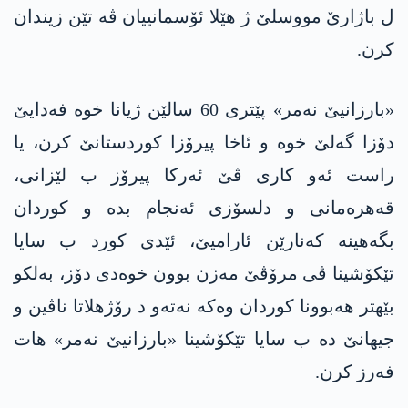
ل باژارێ مووسلێ ژ هێلا ئۆسمانییان ڤه‌ تێن زیندان
كرن.
«بارزانیێ نه‌مر» پێتری 60 سالێن ژیانا خوه‌ فه‌دایێ
دۆزا گه‌لێ خوه‌ و ئاخا پیرۆزا كوردستانێ كرن، یا
راست ئه‌و كاری ڤێ ئه‌ركا پیرۆز ب لێزانی،
قه‌هره‌مانی و دلسۆزی ئه‌نجام بده‌ و كوردان
بگه‌هینه‌ كه‌نارێن ئارامیێ، ئێدی كورد ب سایا
تێكۆشینا ڤی مرۆڤێ مه‌زن بوون خوه‌دی دۆز، به‌لكو
بێهتر هه‌بوونا كوردان وه‌كه‌ نه‌ته‌و‌ د رۆژهلاتا ناڤین و
جیهانێ ده‌ ب سایا تێكۆشینا «بارزانیێ نه‌مر» هات
فه‌رز كرن.