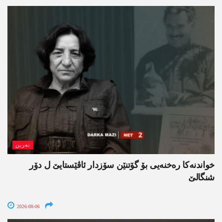
نەرین
خواندنه‌كا رەخنەیی بۆ گۆتنێن سۆزدار ئاڤێستایێ ل دۆر
شنگالێ
2026-08-06