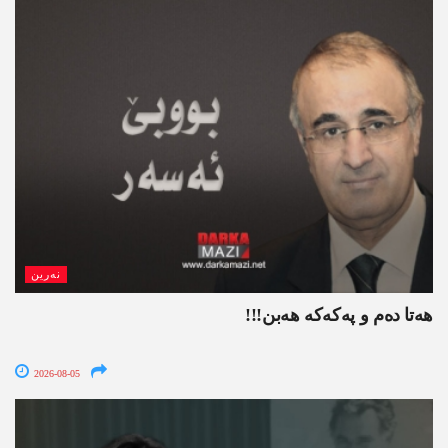
نەرین
ھەتا دەم و پەکەکە ھەبن!!!
2026-08-05