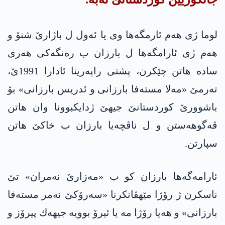
لوما ژی هه‌م ئارمگه‌ها وی یا ئه‌ول ل باژارێ شنۆ و
هه‌م ژی ئارامگه‌ها ل بارزان ب ره‌نگه‌كی هه‌ری
ساده‌ هاتن چێكرن، پشتی راپەرینا ئادارا 1991ێ،
تەرمێ «مه‌لا مستەفا بارزانی و ئدریس بارزانی» بۆ
باشوورێ کوردستانێ جیھێ ژدایکبوونا وان ھاتن
ڤەگوھه‌ستن و ل ناڤچەیا بارزان ب خاکێ ھاتن
سپارتن.
ئارامه‌گه‌ها بارزان كو ب «مه‌زارێ نه‌مران» تێ
ناسكرن ژ رۆژا مێهڤانكرنا «سه‌رۆكێ نه‌مر مسته‌فا
بارزانی» و هه‌یا رۆژا مه‌ یا ئیرۆ بوویه‌ جیهه‌ك پیرۆز و