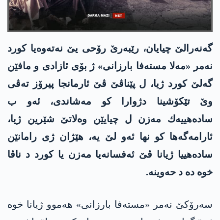
گه‌نه‌رالێ چیایان، رێبه‌رێ رۆحی یێ نه‌ته‌وه‌یا كورد
نه‌مر «مه‌لا مسته‌فا بارزانی» ژ بۆی ئازادی و مافێن
گه‌لێ كورد ژیا، ل پێناڤێ ڤێ ئارمانجا پیرۆز ته‌ڤی
وێ تێكۆشینا دژوارا كو مه‌شاندی، ئه‌و ب
ساده‌هییه‌ك مه‌زن ل چیایێن وه‌لاتێ شێرین ژیا،
ئارامه‌گه‌ها كو نها ئه‌و لێ یه‌، هێژان ژی رامانێن
ساده‌هییا ژیانا ڤێ ئه‌فسانه‌یا مه‌زن یا كورد د ناڤا
خوه‌ ده‌ د حه‌وینه‌.
سه‌رۆكێ نه‌مر «مسته‌فا بارزانی» هەموو ژیانا خوە