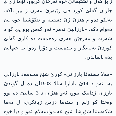
ژ بۆ گەل و نشتیمانێ خوە تەرخان كربوو، لۆما ژی چ
جاران گه‌لێ كورد ڤی رێبه‌رێ مه‌زن ژ بیر ناكه‌،
به‌لكو ده‌وام هێزێ ژێ دستینه‌ و تێكۆشینا خوه‌ پێ
ده‌وام دكه‌، «بارزانیێ نه‌مر» ئه‌و كه‌س بوو یێ كو د
شه‌رت و مه‌رجێن هه‌ری زه‌حمه‌ت ده‌ كاری گەلێ
کوردێ بەلەنگاز و بندەست و دۆزا ره‌وا ب جیهانێ
بده‌ ناساندن.
«مه‌لا مستەفا بارزانی» کورێ شێخ محەمەد بارزانی
یە، ئه‌و د 14ێ ئادارا سالا 1903ان ده‌ ل گوندێ
بارزان ژداییک ببوو، ئه‌و هێژان د 3 سالیێ ده‌ بوو
وه‌ختا كو زلم و سته‌ما دژمن ژیانكری، ل ده‌ما
شكه‌ستنا شۆرشا شێخ عه‌بدولسه‌لام ئه‌و و دیا خوه‌