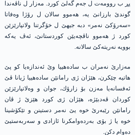
پڕ ب روومه‌ت ل جه‌م گه‌لێ كورد. مه‌زار ل ناڤه‌ندا
گوندێ بارزانێ یه‌، هەموو سالان ل رۆژا وەفاتا
«سه‌رۆكێ نه‌مر» دبه‌ جیهێ ل خۆگرتنا ولاتپارێزێن
کورد ژ هەموو ناڤچەیێن کوردستانێ، ئەڤ یەکه‌
بوویە نه‌ریته‌كێ سالانە.
مه‌زارێ نه‌مران ب ساده‌هییا وێ ئه‌ندازه‌یا كو پێ
هاتیه‌ چێكرن، هێژان ژی رامانێن ساده‌هییا ژیانا ڤێ
ئه‌فسانه‌یا مه‌زن بۆ زارۆك، جوان و وه‌لاتپارێزێن
كوردان ڤه‌دبێژه‌، هێژان ژی كورد هێزێ ژ ڤان
رامانێن رێبه‌رێ خوه‌ یێ نه‌مر دستینن و تێكۆشینا
خوه‌ یا ژ بۆی به‌رده‌وامكرنا ئازادی و سه‌ربه‌ستیێ
ده‌وام دكن.