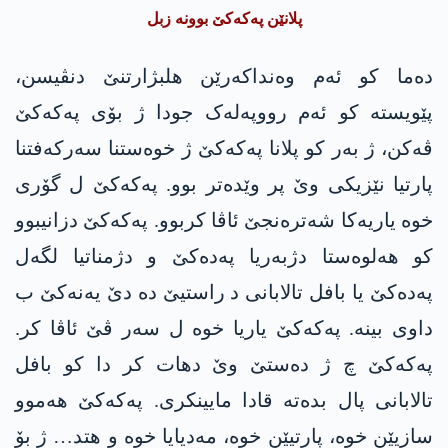
پلانێن پەکەکێ بوونە زبل
دەما کو ئەم وەنداکەرێن ھلبژارتنێ دنڤیسن،
پێویستە کو ئەم رووپەلەک جودا ژ بۆی پەکەکێ
ڤەکن، ژ بەر کو پلانا پەکەکێ ژ خوەستنا سەرکەفتنا
پارتیا نێزیکی وێ پر وێدەتر بوو. پەکەکێ ل گۆری
خوە یاریەکا شەترەنجێ ئاڤا کربوو. پەکەکێ دزانیبوو
کو ھەلوەستا دژبەریا پەدەکێ و دژمناتیا لگەل
پەدەکێ یا بافل تالابانی د راستیێ دە دێ یەنەکێ ب
داوی بینە. پەکەکێ یاریا خوە ل سەر ڤێ ئاڤا کر.
پەکەکێ چ ژ دەستێ وێ دھات کر دا کو بافل
تالابانی پال بدەتە قادا مایینکری. پەکەکێ ھەموو
سازیێن خوە، پارتیێن خوە، مەدیایا خوە و ھتد… ژ بۆ