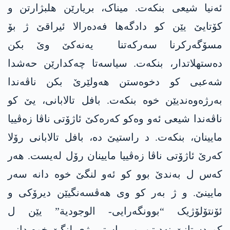
ئەنیا شیعی بنکەت. میناک، بریارێن ھلبژارتن و
کۆتایێ یێن کو دادگەھا فەدەرالا ئیراقێ ژ بۆ
مسۆگەرکرنا سەرکەتنا یەنەکێ وێ بکن
دەستھلاتدار، بنکەت. سیاسەتا چەکدارێن حەشدا
شەعبی کو دخوەستن ھەولێرێ بکن ناڤەندا
بەرژەوەندیێن خوە بنکەت. بافل تالابانی، یێ کو
ناڤەندا شیعی ئەو وەکو کەرەکێ ئاژۆتی ناڤا زەڤییا
مایینان، بنکەت. د راستیێ دە، بافل تالابانی رۆلا
کەرێ ئاژۆتی ناڤا زەڤییا مایینان رۆل لەیست. ھەر
کەس ل بەندێ بوو کو ئەو لنگێ خوە دانە سەر
مایینێ. و ژ بەر کو وی ھەڤسەنگیێن دیرۆکی و
ئۆنتۆلۆژیک “بوونگەرایی- الوجودية” یێن ل
کوردستانێ نەدیتن، ب راستی ژی لنگێ خوە دانی