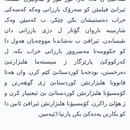
ئیرانێ فیلمێن کو سەرۆک بارزانی وەکە کەسەکی
خراب دەستنیشان بکن چێکر، ب کەسێن وەک
شارمینە ناروان گۆتار ل دژی بارزانی دان
نڤیساندن. ئیراقێ ب نەشاندنا مووچەیان ھەول دا
کو حکوومەتا مەسروور بارزانی خراب بکە، ل
کەرکووکێ پارێزگار ژ سیستەما ھلبژارتنێ
دەرخستن، بودجەیا کوردستانێ کێم کرن. وان ھەتا
قانوونا ھلبژارتنێن کوردستانێ ژی گوھەرتن و
کۆمسیۆنا ھلبژارتنێن کوردستانێ بێ ئیعتیبار کرن و
ژ ھۆلێ راکرن. کۆمسیۆنا ھلبژارتنێن ئیراقێ ئانین دا
کو بکاربن پەدەکێ بکن پارتیا 3ێیەمین.