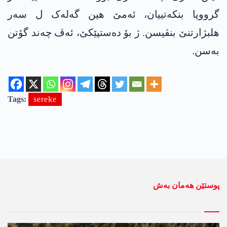
گرووپا بنکەتییان، ئەمێ ھین گەلەک ل سەر
ھلبژارتنێ بنڤیسن. ژ بۆ دەستپێکێ، ئەڤ چەند گۆتن
بەسن.
Tags:
sereke
پوستێن ھەمان بەش