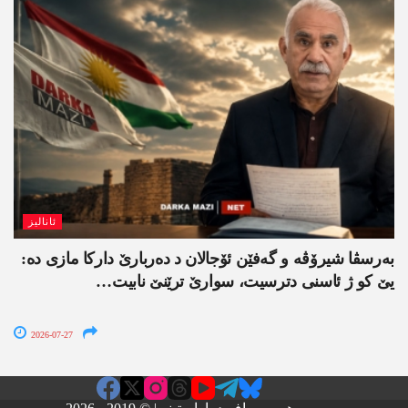
ئانالیز
بەرسڤا شیرۆڤە و گەفێن ئۆجالان د دەربارێ دارکا مازی دە:
یێ کو ژ ئاسنی دترسیت، سوارێ ترێنێ نابیت…
2026-07-27