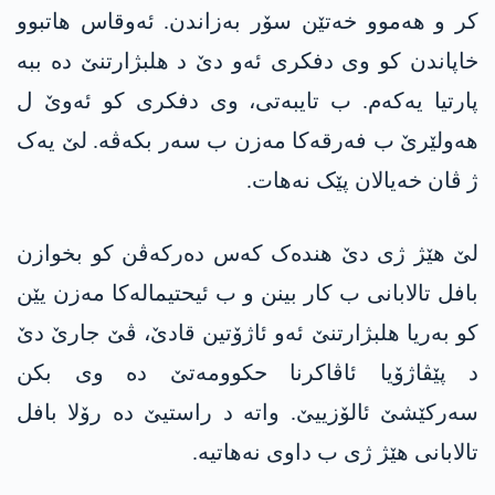
کر و ھەموو خەتێن سۆر بەزاندن. ئەوقاس ھاتبوو
خاپاندن کو وی دفکری ئەو دێ د ھلبژارتنێ دە ببە
پارتیا یەکەم. ب تایبەتی، وی دفکری کو ئەوێ ل
ھەولێرێ ب فەرقەکا مەزن ب سەر بکەڤە. لێ یەک
ژ ڤان خەیالان پێک نەھات.
لێ هێژ ژی دێ ھندەک کەس دەرکەڤن کو بخوازن
بافل تالابانی ب کار بینن و ب ئیحتیمالەکا مەزن یێن
کو بەریا ھلبژارتنێ ئەو ئاژۆتین قادێ، ڤێ جارێ دێ
د پێڤاژۆیا ئاڤاکرنا حکوومەتێ دە وی بکن
سەرکێشێ ئالۆزییێ. واتە د راستیێ دە رۆلا بافل
تالابانی هێژ ژی ب داوی نەهاتیە.