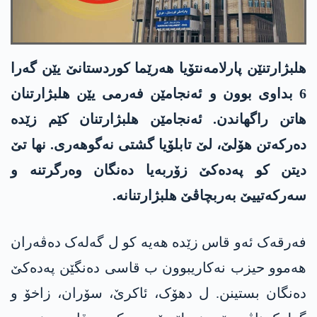
ھلبژارتنێن پارلامەنتۆیا ھەرێما کوردستانێ یێن گەرا
6 بداوی بوون و ئەنجامێن فەرمی یێن ھلبژارتنان
هاتن راگھاندن. ئەنجامێن ھلبژارتنان کێم زێدە
دەرکەتن ھۆلێ، لێ تابلۆیا گشتی نەگوھەری. نھا تێ
دیتن کو پەدەکێ زۆربەیا دەنگان وەرگرتنە و
سەرکەتییێ بەربچاڤێ ھلبژارتنانە.
فەرقەک ئەو قاس زێدە ھەیە کو ل گەلەک دەڤەران
ھەموو حیزب نەکاریبوون ب قاسی دەنگێن پەدەکێ
دەنگان بستینن. ل دھۆک، ئاکرێ، سۆران، زاخۆ و