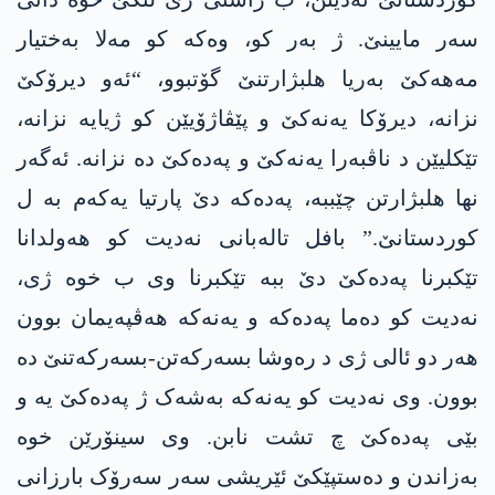
سەر مایینێ. ژ بەر کو، وەکە کو مەلا بەختیار
مەھەکێ بەریا ھلبژارتنێ گۆتبوو، “ئەو دیرۆکێ
نزانە، دیرۆکا یەنەکێ و پێڤاژۆیێن کو ژیایە نزانە،
تێکلیێن د ناڤبەرا یەنەکێ و پەدەکێ دە نزانە. ئەگەر
نھا ھلبژارتن چێببە، پەدەکە دێ پارتیا یەکەم بە ل
کوردستانێ.” بافل تالەبانی نەدیت کو ھەولدانا
تێکبرنا پەدەکێ دێ ببە تێکبرنا وی ب خوە ژی،
نەدیت کو دەما پەدەکە و یەنەکە ھەڤپەیمان بوون
ھەر دو ئالی ژی د رەوشا بسەرکەتن-بسەرکەتنێ دە
بوون. وی نەدیت کو یەنەکە بەشەک ژ پەدەکێ یە و
بێی پەدەکێ چ تشت نابن. وی سینۆرێن خوە
بەزاندن و دەستپێکێ ئێریشی سەر سەرۆک بارزانی