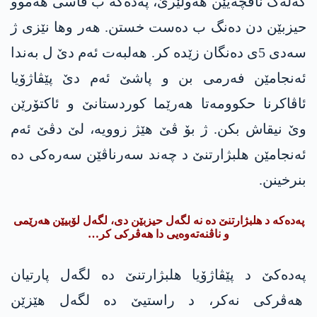
گەلەک ناڤچەیێن ھەولێرێ، پەدەکە ب قاسی ھەموو
حیزبێن دن دەنگ ب دەست خستن. ھەر وھا نێزی ژ
سەدی 5ی دەنگان زێدە کر. ھەلبەت ئەم دێ ل بەندا
ئەنجامێن فەرمی بن و پاشێ ئەم دێ پێڤاژۆیا
ئاڤاکرنا حکوومەتا ھەرێما کوردستانێ و ئاکتۆرێن
وێ نیقاش بکن. ژ بۆ ڤێ ھێژ زوویە، لێ دڤێ ئەم
ئەنجامێن ھلبژارتنێ د چەند سەرناڤێن سەرەکی دە
بنرخینن.
پەدەکە د ھلبژارتنێ دە نە لگەل حیزبێن دی، لگەل لۆبیێن ھەرێمی
و ناڤنەتەوەیی دا ھەڤرکی کر…
پەدەکێ د پێڤاژۆیا ھلبژارتنێ دە لگەل پارتیان
هەڤرکی نەکر، د راستیێ دە لگەل ھێزێن