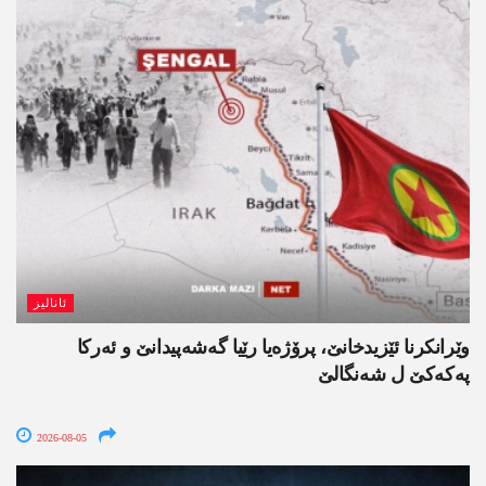
ئانالیز
وێرانکرنا ئێزیدخانێ، پرۆژەیا رێیا گەشەپیدانێ و ئەرکا
پەکەکێ ل شەنگالێ
2026-08-05