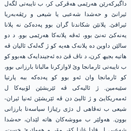
داگیرکەرێن ھەرێمی ھەڤرکی کر، ب تایبەتی لگەل
ئیرانێ و حەشدا شەعبی یا شیعی و رێڤەبەریا
ئیراقێ. پلانێن شکاندنا گران بوو پەدەکێ نە پلانا
یەنەکێ تەنێ بوو، ئەڤە پلانەکا ھەرێمی بوو. د دو
سالێن داوین دە پلانەک ھەیە کو ژ گەلەک ئالیان ڤە
ھاتیە بجیھ کرن، د ناڤ ڤێ دە ئەجیندایەک ھەبوو کو
ب تایبەتی ئارمانجا وێ لاوازکرنا مالباتا بارزانی بوو،
کو ئارمانجا وان ئەو بوو کو پەدەکە ببە پارتیا
سێیەمین. ژ ئالیەکی ڤە ئێریشێن لۆبیەکا ل
ئەمەریکایێ و ژ ئالیێ دن ڤە ئێریشێن ئەنیا ئیران-
شیعی ب تەڤاھی ل دژی رێبازا سیاسەتا بارزانی
بوون. ھەولێر ب مووشەکان ھاتە لێدان، حەشدا
شەعبی ل قادا غازا کۆر مۆر و ھەولێرێ خست،