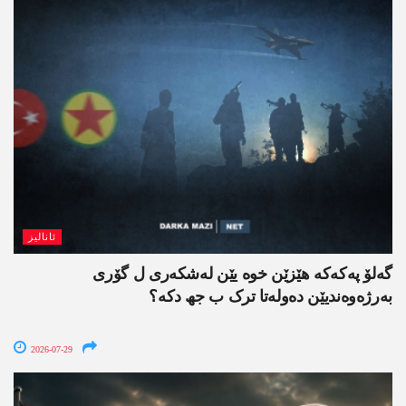
ئانالیز
گەلۆ پەکەکە ھێزێن خوە یێن لەشکەری ل گۆری
بەرژەوەندیێن دەولەتا ترک ب جھ دکە؟
2026-07-29