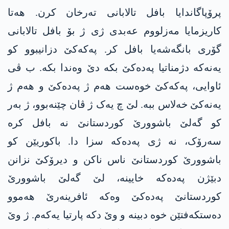
پرۆپاگاندایا بافل تالابانی تەرخان کرن. ھەتا
کاریزمایا مەزلووم عەبدی ژی ژ بۆ بافل تالابانی
گۆری بانگەشەیا بافل کر. پەکەکێ دزانیبوو کو
یەنەکە دژمناتیا پەدەکێ بکە دێ وەندا بکە. ب ڤی
ئاوایی، پەکەکێ خوەست ھەم ژ پەدەکێ و ھەم ژ
یەنەکێ خەلاس ببە. لێ چ یەک ژ ڤان چێنەبوو، ژ بەر
کو گەلێ باشوورێ کوردستانێ نە بافل کرە
سەرۆک، نە ژی پەدەکە سزا دا. باکوریێن کو
باشوورێ کوردستانێ ناس ناکن و دیرۆکێ نزانن
دبێژن پەدەکە خایینە، لێ گەلێ باشوورێ
کوردستانێ پەدەکێ وەکە ئافرینەرێ ھەموو
دەستکەفتێن خوە دبینە و وێ دکە پارتیا یەکەم. ژ وێ