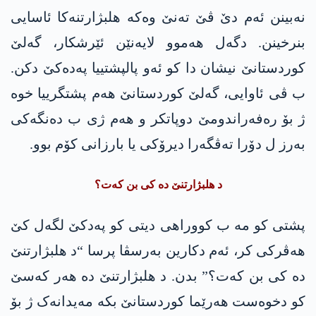
نەبینن ئەم دێ ڤێ تەنێ وەکە ھلبژارتنەکا ئاسایی
بنرخینن. دگەل ھەموو لایەنێن ئێرشکار، گەلێ
کوردستانێ نیشان دا کو ئەو پالپشتییا پەدەکێ دکن.
ب ڤی ئاوایی، گەلێ کوردستانێ ھەم پشتگرییا خوە
ژ بۆ رەفەراندومێ دوپاتکر و ھەم ژی ب دەنگەکی
بەرز ل دۆرا تەڤگەرا دیرۆکی یا بارزانی کۆم بوو.
د ھلبژارتنێ دە کی بن کەت؟
پشتی کو مە ب کووراھی دیتی کو پەدکێ لگەل کێ
ھەڤرکی کر، ئەم دکارین بەرسڤا پرسا “د ھلبژارتنێ
دە کی بن کەت؟” بدن. د ھلبژارتنێ دە ھەر کەسێ
کو دخوەست ھەرێما کوردستانێ بکە مەیدانەک ژ بۆ