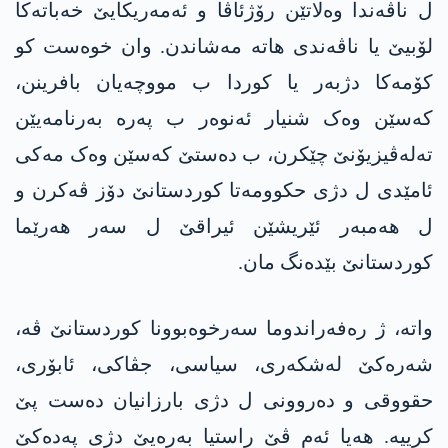
ل ناڤەندا وەلاتێن رۆژئاڤا و ئەمەریکایێ خەباتەکا
لۆبیێ یا ناڤەندی ھاتە مەشاندن. وان خوەست کو
کۆمەکا دژبەر یا کوردا ب مووچەیان بافرینن،
کەسێن وەک شنیار ئەنوەر ب پەرە بەرنامەیێن
تەلەڤیزیۆنێ چێکرن، ب دەستێ کەسێن وەک مەکی
ئامێدی ل دژی حکوومەتا کوردستانێ دۆز ڤەکرن و
ل ھەمبەر ئێریشێن ئیراقێ ل سەر ھەرێما
کوردستانێ بێدەنگ مان.
واتە، ژ رەفەراندوما سەرخوەبوونا کوردستانێ ڤە،
شەرەکێ لەشکەری، سیاسی، جڤاکی، ئابۆری،
حقووقی و دەروونی ل دژی بارزانیان دەست پێ
کرییە. ھەیا ئەم ڤێ راستیا بەرەیێ دژی پەدەکێ