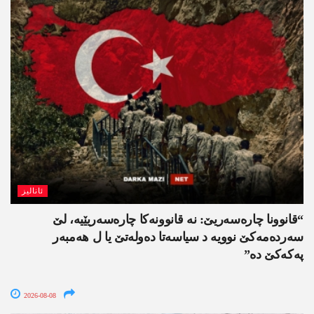
ئانالیز
“قانوونا چارەسەریێ: نە قانوونەکا چارەسەریێیە، لێ
سەردەمەکێ نوویە د سیاسەتا دەولەتێ یا ل ھەمبەر
پەکەکێ دە”
2026-08-08