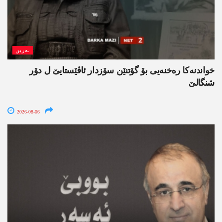
نەرین
خواندنه‌كا رەخنەیی بۆ گۆتنێن سۆزدار ئاڤێستایێ ل دۆر
شنگالێ
2026-08-06