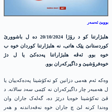
بووبێ ئەسەر
ھلبژارتنا کو د رۆژا 20/10/2024 دە ل باشوورێ
کوردستانێ پێک ھاتی، نە ھلبژارتنا کوردان خوە ب
خوە بوو. ئەڤە ھلبژاراتنا پەدەکێ یا ل دژ
خوەفرۆشیێ و داگیرکەران بوو.
وەکە ئەم ھەمی دزانین کو تەکۆشینا پەدەکەییان یا
ل ھەمبەر چار داگیرکەران نە کێمی سەد سالانە. د
ڤێ تەکۆشینا خوەیا درێژ دە، گەلەک جاران وان
وەندا کرنە لێ چ جاران خوە نەقەداندنە و ھەر