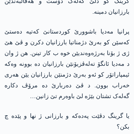
گرینگ کو دلێ گەلەک دۆست و ھەڤالبەندێن
بارزانیان دمینە.
پرانیا مەدیا باشوورێ کوردستانێ کەتیە دەستێ
کەسێن کو بەرێ دژمناتیا بارزانیان دکرن و ڤێ ھێ
ژی ژ بۆنا بەرژەوەندیێن خوە ب کار تینن. ھن ژ وان
د مەدیا ئانگۆ تەلەڤزیۆنێن بارزانیان دە بوونە وەکە
ئیمپاراتۆر کو ئەو بەرێ دژمنێن بارزانیان یێن ھەری
خەراب بوون. د ڤێ دەربارێ دە مرۆڤ دکارە
گەلەک تشتان بێژە لێ باوەرم تێ زانین…
یا گرینگ دڤێت پەدەکە و بارزانی ژ نھا و پێدە چ
بکن؟