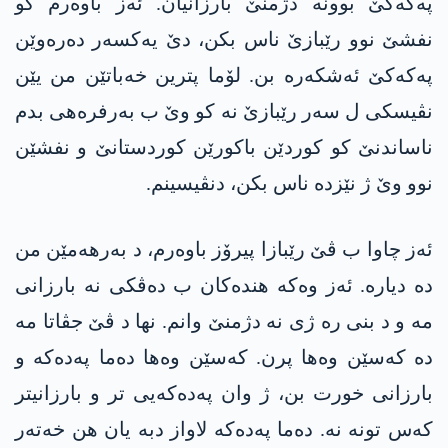
پەکەکێ بوونە دژمنێ بارزانیان. ئەز باوەرم کو
نفشێ نوو رێبازێ ناس بکن، دێ یەکسەر دەرەوێن
پەکەکێ ئەشکەرە بن. لۆما پترین خەباتێن من یێن
نڤیسکی ل سەر رێبازێ نە کو وێ ب بەرفرەھی بدم
ناساندنێ کو کوردێن باکورێن کوردستانێ و نفشێن
نوو وێ ژ نێزدە ناس بکن، دنڤیسینم.
ئەز چاوا ب ڤێ رێبازا پیرۆز باوەرم، د بەرھەمێن من
دە دیارە. ئەز وەکە ھندەکان ب دەڤکی نە بارزانی
مە و د بنی رە ژی نە دژمنێ وانم. نھا د ڤێ جڤاتا مە
دە کەسێن وەھا پرن. کەسێن وەھا دەما پەدەکە و
بارزانی خورت بن، ژ وان پەدەکەیی تر و بارزانیتر
کەس تونە نە. دەما پەدەکە لاواز دبە یان ھن خەتەر