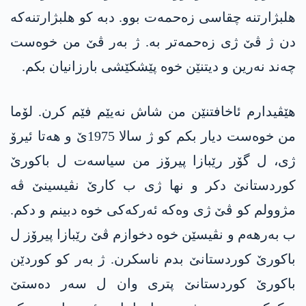
ھلبژارتنە چقاسی زەحمەت بوو. دبە کو ھلبژارتنەکە
دن ژ ڤێ ژی زەحمەتر بە. ژ بەر ڤێ من خوەست
چەند نەرین و دیتنێن خوە پێشکێشی بارزانیان بکم.
ھێڤیدارم ئاخافتنێن من شاش نەیێم فێم کرن. لۆما
من خوەست دیار بکم کو ژ سالا 1975ێ و ھەتا ئیرۆ
ژی، ل گۆر رێبازا پیرۆز من سیاسەت ل باکورێ
کوردستانێ دکر و نھا ژی ب کارێ نڤیسینێ ڤە
مژوولم کو ڤێ ژی وەکە ئەرکەکی خوە دبینم و دکم.
ب بەرھەم و نڤیسێن خوە دخوازم ڤێ رێبازا پیرۆز ل
باکورێ کوردستانێ بدم ناسکرن. ژ بەر کو کوردێن
باکورێ کوردستانێ پتری وان ل سەر دەستێ