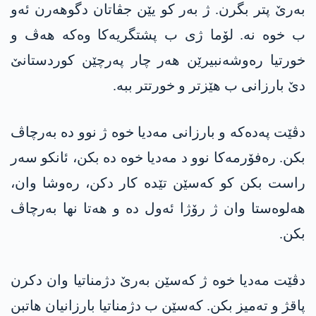
بەرێ پتر بگرن. ژ بەر کو یێن جڤاتان دگوھەرن ئەو
ب خوە نە. لۆما ژی ب پشتگریەکا وەکە ھەڤ و
خورتیا رەوشەنبیرێن ھەر چار پەرچێن کوردستانێ
دێ بارزانی ب ھێزتر و خورتتر ببە.
دڤێت پەدەکە و بارزانی مەدیا خوە ژ نوو دە بەرچاڤ
بکن. رەفۆرمەکا نوو د مەدیا خوە دە بکن، ئانکو سەر
راست بکن کو کەسێن تێدە کار دکن، رەوشا وان،
ھەلوەستا وان ژ رۆژا ئەول دە و ھەتا نھا بەرچاڤ
بکن.
دڤێت مەدیا خوە ژ کەسێن بەرێ دژمناتیا وان دکرن
پاقژ و تەمیز بکن. کەسێن ب دژمناتیا بارزانیان ھاتبن