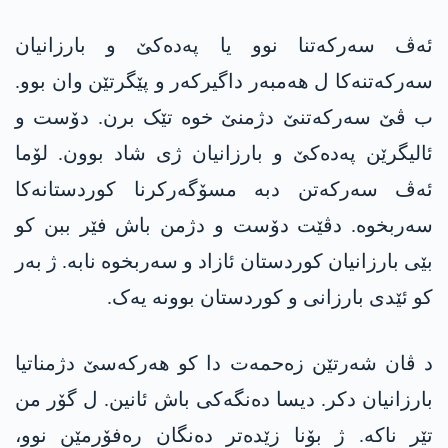
ئەڤ سەرکەتنا نوو یا پەدەکێ و بارزانیان
سەرکەتنەکا ل ھەمبەر داگیرکەر و پێگرتێن وان بوو.
ب ڤێ سەرکەتنێ دژمنێ خوە تێک برن. دۆست و
ئالیگرێن پەدەکێ و بارزانیان ژی شاد بوون. لۆما
ئەڤ سەرکەتن دبە مسۆگەرکرنا کوردستانەکا
سەربخوە. دڤێت دۆست و دژمن باش فێر ببن کو
بێی بارزانیان کوردستان ئازاد و سەربخوە نابە. ژ بەر
کو ئێدی بارزانی و کوردستان بوونە یەک.
د ڤان شەرتێن زەحمەت دا کو ھەرکەسێ دژمناتیا
بارزانیان دکر. دیسا دەنگەکی باش ئانین. ل گۆر من
تێر ناکە. ژ بۆنا زێدەتر دەنگان رەفۆرمێن نوو،