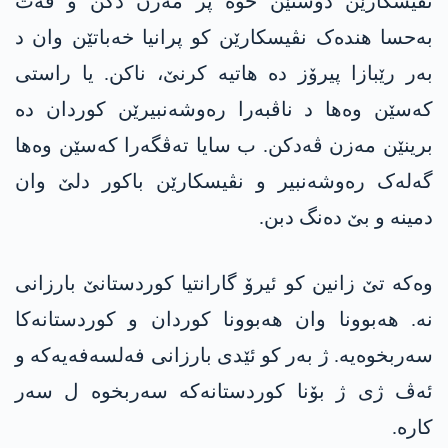
نڤیسکارێن دۆستێن خوە پر مەزن دکن و قەت
بەحسا ھندەک نڤیسکارێن کو پرانیا خەباتێن وان د
بەر رێبازا پیرۆز دە ھاتیە کرنێ، ناکن. یا راستی
کەسێن وەھا د ناڤبەرا رەوشەنبیرێن کوردان دە
برینێن مەزن ڤەدکن. ب سایا تەڤگەرا کەسێن وەھا
گەلەک رەوشەنبیر و نڤیسکارێن باکور دلێ وان
دمینە و بێ دەنگ دبن.
وەکە تێ زانین کو ئیرۆ گارانتیا کوردستانێ بارزانی
نە. ھەبوونا وان ھەبوونا کوردان و کوردستانەکا
سەربخوەیە. ژ بەر کو ئێدی بارزانی فەلسەفەیەکە و
ئەڤ ژی ژ بۆنا کوردستانەکە سەربخوە ل سەر
کارە.