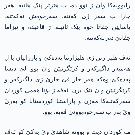
رابوونەکا وان ژ نوو دە، ب ھێزتر پێک ھاتیە. ھەر
جارا ب سەر ژی کەتنە، سەرخوەش نەکەتنە.
یاسایێن جڤاتا خوە پێک ئانینە. ژ قاعیدە و نیزاما
جڤاتێ دەرنەکەتنە.
ئەڤ ھلبژارتن ژی ھلبژارتنا پەدەکێ و بارزانیان یا ل
ھەمبەر داگیرکەر و کرێگرتیێن وان بوو. لێ دیسا
پەدەکێ وەکە ھەر جار ڤێ جارێ ژی داگیرکەر و
کرێگرتیێن وان تێک برن. ئەڤە ژ بۆنا ھەمی کوردان
سەرکەتنەکا مەزن و پاراستنا کوردستانا کو بەرێ
وێ بەر ب سەرخوەبوونێ ڤەیە، بوو.
مە کوردان دیت و بوونە شاھدێ وێ یەکێ کو ئەڤ