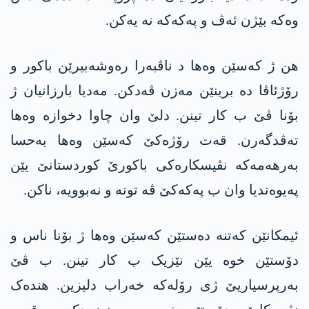
وەکە بێژن ئەڤ و پەکەکە نە یەکن.
ھن ژ کەسێن وەھا د ناڤبەرا رەوشەبیرێن باکور و
رۆژئاڤا دە برینێن مەزن ڤەدکن. مەدیا بارزانیان ژ
بۆنا ڤێ ب کار تینن. دلێ وان چاوا دخوازە وەھا
تەڤدگەرن. قەت رۆژەکێ کەسێن وەھا بەحسا
بەرھەمەکە نڤیسکارەکی باکورێ کوردستانێ یێن
پەیوەندیا وان ب پەکەکێ ڤە تونە و نەبوویە، ناکن.
ئیمکانێن کەتنە دەستێن کەسێن وەھا ژ بۆنا ناس و
دۆستێن خوە یێن نێزیک ب کار تینن. ب ڤێ
بەرپرسیاریێ ژی رۆلەکە خەراب دلیزین. ھندەک