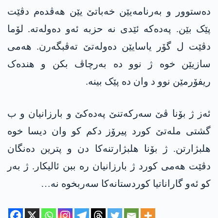
دەستوور و بەرنامەیێن خەباتێ یێن ھەڤدەم دڤێت
پێک بێن. پەدەکە ئێدی نە حزبە ئەو دەولەتە. لۆما
دڤێت ل گۆر یاسایێن دەولەتێ تەڤبگەرن. ھەمی
سازیێن خوە ژ نوو دە بەرچاڤ بکن و ھندەک
ریفۆرمێن نوو د وان دە پێک بینە.
ئەز ژ بۆنا ڤێ سەرکەتنێ پەدەکێ و بارزانیان و ب
گشتی ملەتێ کورد پیرۆز دکم کو وان دیسا خوە
ھلبژارتن. ژ بۆنا ھلبژارتنەکا دن و پترین دەنگان
دڤێت ھەمی کورد ژ بارزانیان رە ببن ئالیکار. ژ بەر
کو ئەو گاراناتیا کوردستانەکا سەربخوە نە…