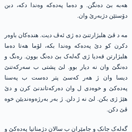
ھەبە بێ دەنگن. و دەما پەدەکە وەندا دکە، دبن
دۆستێن دژبەرێ وان.
مە د ڤێ ھلبژارتنێ دە ژی ئەڤ دیت. ھندەکان باوەر
دکرن کو دێ پەدەکە وەندا بکە، لۆما ھەتا دەما
ھلبژارتن قەدیا ژی گەلەک بێ دەنگ بوون. رەنگ و
دەنگێ وان نە دیار بوو. لێ پشتی ب سەرکەتنێ
دیسا وان ژ ھەر کەسێ پتر دەست ب پەسنا
پەدەکێ و خوەدی ل وان دەرکەتاندنێ کرن و دێ
ھێژ ژی بکن. لێ نە ژ دلن. ژ بەر بەرژەوەندیێن خوە
ڤێ دکن.
گەلەک جانک و جامێران ب سالان دژمناتیا پەدەکێ و