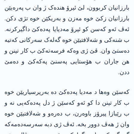
بارزانیان کربوون، لێ ئیرۆ ھندەک ژ وان ب پەرەیێن
بارزانیان زکێ خوە مەزن و بەریکێن خوە تژی دکن.
ئەڤ ئەو کەسن کو ئیرۆ مەدیایا پەدەکێ داگیرکرنە.
ب شنەکی و شەلافتیێن خوە گەلەک سەرکانی کەتیە
دەستێ وان. ڤێ ژی وەکە فرسەتەکێ ب کار تینن و
ھن جاران ب ھۆستایی پەسنێ پەکەکێ و دەمێ
ددن.
کەسێن وەھا د مەدیا پەدەکێ دە بەرپرسیاریێن خوە
ب کار تینن دا کو ئەو کەسێن ژ دل پەدەکەیی نە و
ب رێبازا پیرۆز باوەرن، ب دەرەو و شەلافتیێن خوە
وان ژ ھەڤ دوور بخە. ئەڤ ژی دبە سەرسەدەمەکە