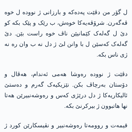
ل گۆر من دڤێت پەدەکە و بارزانی ژ نوودە ل خوە
ڤەگەرن. شرۆڤەیەکا خوەش، ب رێک و پێک بکە کو
دێ ل گەلەک کێمانیێن ناڤ خوە راست بێن. دێ
گەلەک کەسێن ل با وانن لێ ژ دل نە ب وان رە نە
ژی ناس بکە.
دڤێت ژ نوودە رەوشا ھەمی ئەندام، ھەڤال و
دۆستان بەرچاڤ بکن. نێزیکیەک گەرم و دەستێ
ئالیکاریەکا ژ دل درێژی کەس و رەوشەنبیرێن ھەتا
نھا ھاتبوون ژ بیرکرنێ بکە.
قیمەت و روومەتا رەوشەنبیر و نڤیسکارێن کورد ژ