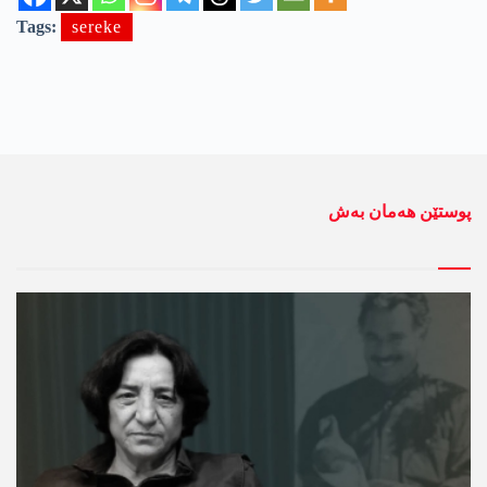
Tags:
sereke
پوستێن ھەمان بەش