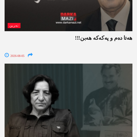
نەرین
ھەتا دەم و پەکەکە ھەبن!!!
2026-08-05