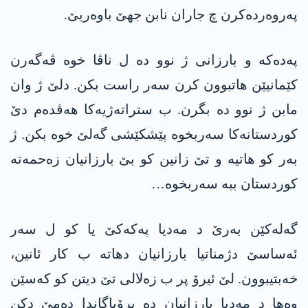
پەروەردەکرن چ جاران نابن جھێ باوەریێ.
پەدەکە و بارزانی ژ نوو دە ل ناڤا خوە ڤەگەرن
کێمانیێن ھاتبوون کرن سەر راست بکن. دلێ ژ وان
مابن ژ نوو دە بگرن. ب ستراتەژیەکا ھەڤدەم دێ
کوردستانەکا سەربخوە پێشکێشی گەلێ خوە بکن. ژ
بەر کو ھاتیە و تێ زانین کو بێ بارزانیان زەحمەتە
کوردستان ببە سەربخوە…
گەلەکێن بەرێ د مەدیا پەکەکێ یا کو ل سەر
ئەساسێ دژمناتیا بارزانیان دھاتە ب کار ئانین،
خەبتیبوون. لێ ئیرۆ پر ب زەلالی تێ دیتن کو کەسێن
وەھا د مەدیا بارزانیان دە پرۆپاگاندا دەمێ دکن