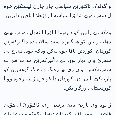
و گەلەک ئاکتۆرێن سیاسی جار جارن لیستکێن خوە
ل سەر دەپێ شانۆیا سیاسەتا رۆژھلاتا ناڤین دلیزین.
وەکە تێ زانین کو د پەیمانا لۆزانا ئەول دە، ب نھنێ
دھاتە زانین کو ھەگەر د سەد سالان دە داگیرکەرێن
کوردان، کوردێن ناڤا خوە نەکن وەکە خوە، دێ چ بێ
سەرێ وان دیار بوو. لێ داگیرکەرێن مە ب ڤێ ب
سەرنەکەتن. وان ژی نھا رەنگ و دەنگ گوھەرین کو
پاریەکێ نانی بدن کوردان دا کو خوە ژ سەرخوەبوونا
کوردستانێ رزگار بکن.
ژ بۆنا وی پاریێ نانێ ترسی ژی، ئاکتۆرێ ل ھۆلێ
قاشۆ ل سەر ناڤێ کوردان تەنھا پەکەکە و پارتیا وان