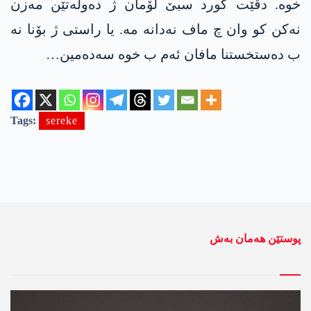
خوە. دڤێت کورد سبێ لۆمان ژ دەولەتێن مەزن
نەکن کو وان چ ماف نەدانە مە. یا راستی ژ بۆنا نە
ب دەستخستنا مافان ئەم ب خوە سەدەمین…
Tags:
sereke
پوستێن ھەمان بەش