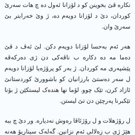
نکارە ڤێ بخوینن کو د لۆزانا ئەول دە چ ھات سەرێ
کوردان، دێ د لۆزانا دویەم دە، ژ وێ خەرابتر بێ
سەرێ وان.
ھەر ئەم بەحسا لۆزانا دویەم دکن. لێ ئەڤ د ڤێ
دەما مە دە دکارە ب ناڤەکی دن ژی دەرکەڤە
پێشپەری مە کوردان. ژ بەر کو پرۆژەیا لۆزانا دویەم
ل سەر دەستێ بارزانیان کو باشوورێ کوردستانێ
ئازاد کرن، تێک چوو. لۆما نھا ھندەک لیستکێن ژ بۆنا
تێکبرنا پەرچێن دن تێ لیستن.
ل رۆژھلات و ل رۆژئاڤا رەوش نەدیارە. ور دێ چ ببە
ھێژ ژی ب زەلالی ئەم نزانین. گەلەک سیناریۆ ھەنە