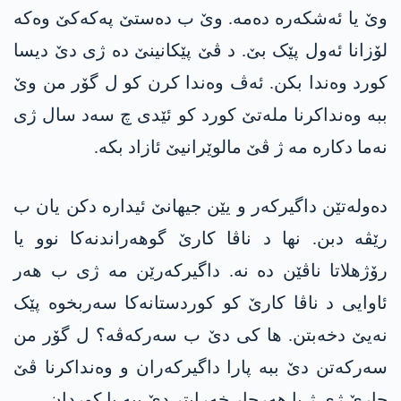
وێ یا ئەشکەرە دەمە. وێ ب دەستێ پەکەکێ وەکە
لۆزانا ئەول پێک بێ. د ڤێ پێکانینێ دە ژی دێ دیسا
کورد وەندا بکن. ئەڤ وەندا کرن کو ل گۆر من وێ
ببە وەنداکرنا ملەتێ کورد کو ئێدی چ سەد سال ژی
نەما دکارە مە ژ ڤێ مالوێرانیێ ئازاد بکە.
دەولەتێن داگیرکەر و یێن جیھانێ ئیدارە دکن یان ب
رێڤە دبن. نھا د ناڤا کارێ گوھەراندنەکا نوو یا
رۆژھلاتا ناڤێن دە نە. داگیرکەرێن مە ژی ب ھەر
ئاوایی د ناڤا کارێ کو کوردستانەکا سەربخوە پێک
نەیێ دخەبتن. ھا کی دێ ب سەرکەڤە؟ ل گۆر من
سەرکەتن دێ ببە پارا داگیرکەران و وەنداکرنا ڤێ
جارێ ژی ژ یا ھەرجار خەرابتر دێ ببە یا کوردان.