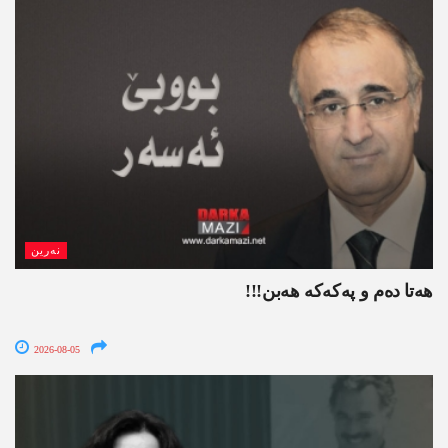
نەرین
ھەتا دەم و پەکەکە ھەبن!!!
2026-08-05