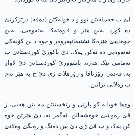
لێ ب حەملەیێن نوو و د خولەکێن (دەقە) درێژکرنێ
دە کورد نەبن ھێز و قاوەتەکا نەتەوەیی، نەبن
خوەدییێ ھێزەکا نشتیمانپەروەر و خوە د بن کۆنەکی
نەتەوەیی دە نەکن یەک. دێ باکورێ کوردستانێ ب
تەمامی تێک ھەرە. باشوورێ کوردستانێ دێ لاواز
بە. قەدەرا رۆژئاڤا و رۆژھلات ژی دێ چ بە ھێژ ئەم
ب زەلالی نزانین.
وەھا خویایە کو پارتی و رێخستنێن مە یێن ھەیی، ژ
ڤێ رەوشێ خوەشحالن. ئەگەر نە، دێ ھێزێن خوە
کن یەک و ب ڤێ ژی دێ ببن دەنگ و رەنگێ وەلاتێ