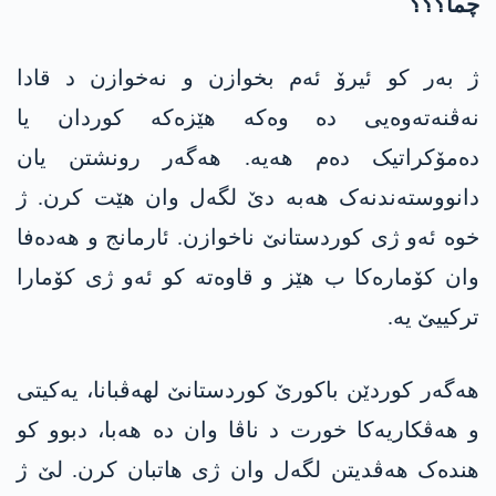
چما؟؟؟
ژ بەر کو ئیرۆ ئەم بخوازن و نەخوازن د قادا
نەڤنەتەوەیی دە وەکە ھێزەکە کوردان یا
دەمۆکراتیک دەم ھەیە. ھەگەر رونشتن یان
دانووستەندنەک ھەبە دێ لگەل وان هێت کرن. ژ
خوە ئەو ژی کوردستانێ ناخوازن. ئارمانج و ھەدەفا
وان کۆمارەکا ب ھێز و قاوەتە کو ئەو ژی کۆمارا
ترکییێ یە.
ھەگەر کوردێن باکورێ کوردستانێ لھەڤبانا، یەکیتی
و ھەڤکاریەکا خورت د ناڤا وان دە ھەبا، دبوو کو
ھندەک ھەڤدیتن لگەل وان ژی هاتبان کرن. لێ ژ