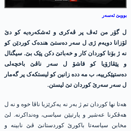
بووبێ ئەسەر
ل گۆر من ئەڤ پر ڤەکری و ئەشکەرەیە کو دێ
لۆزانا دویەم ژی ل سەر دەستێ ھندەک کوردێن کو
نە ژ بۆنا کوردان کار و خەباتێ دکن پێک بێ. سیگنال
و پێڤاژۆیا کو قاشۆ ل سەر ناڤێ باخچەلی
دەستپێکرییە، ب مە ددە زانین کو لیستکەک پر گەمار
ل سەر سەرێ کوردان تێ لیستن.
ھەتا نھا کوردان تم ژ بەر نە یەکرێزیا ناڤا خوە و نە ل
ھەڤکرنا عەشیر و پارتیێن سیاسی، وەنداکرنە. لێ
مخابن سیاسەتا باکورێ کوردستانێ ڤێ نابینە و