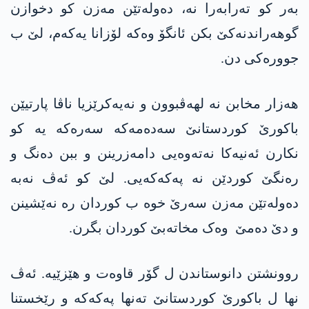
بەر کو تەرابەرا نە، دەولەتێن مەزن کو دخوازن
گوھەراندنەکێ بکن ئانگۆ وەکە لۆزانا یەکەم، لێ ب
جوورەکی دن.
ھەزار مخابن نە لھەڤبوون و نەیەکرێزیا ناڤا پارتیێن
باکورێ کوردستانێ سەدەمەکە سەرەکە یە کو
نکارن ئەنیەکا نەتەوەیی دامەزرینن و ببن دەنگ و
رەنگێ کوردێن نە پەکەکەیی. لێ کو ئەڤ نەبە
دەولەتێن مەزن سەرێ خوە ب کوردان رە نەێشینن
و دێ دەمێ وەک مخاتەبێ کوردان بگرن.
روونشتن دانوستاندن ل گۆر قاوەت و ھێزێیە. ئەڤ
نھا ل باکورێ کوردستانێ تەنھا پەکەکە و رێخستنا