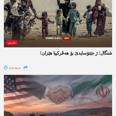
نەرین
شنگال؛ ژ جێنۆسایدێ بۆ هەڤرکییا هێزان!
2026-08-02