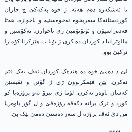
یا ئەشکەرە دەم ھەنە. ژ خوە پەکەکێ چ جاران
کوردستانەکا سەربخوە نەخوەستیە و ناخوازە. ھەتا
فەدەراسیۆن و ئۆتۆنۆمیێ ژی ناخوازن. تەکۆشین و
مالوێرانیا د کوردان دە کری ژ بۆنا ب ھێزکرنا کۆمارا
ترکیێ بوو.
لێ د دەمێ خوە دە ھندەک کوردان ئەڤ یەک فێم
نەکرن. یێن فێمکربوون ژی ژ گۆتن و نڤیسێن
کەسان باوەر نەکرن. لۆما ژی ئیرۆ ئەو پرۆژەیا کو
کورد و ترک برانە دکەڤە رۆژەڤێ و ل گۆر باوەریا
من دێ ئەڤ پرۆژە ل سەر دەستێ دەمێ پێک بێ.