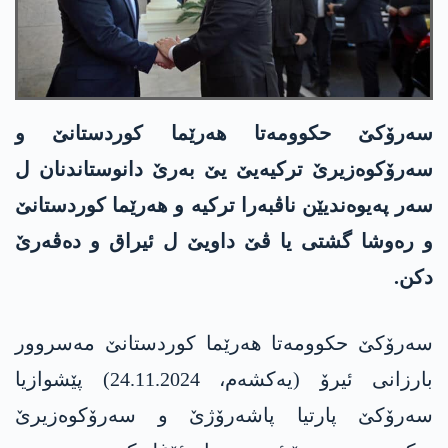
سەرۆکێ حکوومەتا هەرێما کوردستانێ و
سەرۆکوەزیرێ ترکیەیێ یێ بەرێ دانوستاندنان ل
سەر پەیوەندیێن ناڤبەرا ترکیە و هەرێما کوردستانێ
و رەوشا گشتی یا ڤێ داویێ ل ئیراق و دەڤەرێ
دکن.
سەرۆکێ حکوومەتا هەرێما کوردستانێ مەسروور
بارزانی ئیرۆ (یەکشەم، 24.11.2024) پێشوازیا
سەرۆکێ پارتیا پاشەرۆژێ و سەرۆکوەزیرێ