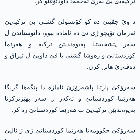
ترکیەیێ یێ بەرێ ئه‌حمه‌د داودئۆغلو کر.
د وێ جڤینێ دە کو کۆنسولێ گشتی یێ ترکیەیێ
ئەرمان تۆپچو ژی تێ دە ئامادە ببوو، دانوستاندن ل
سەر پێشخستنا پەیوەندیێن ترکیە و هەرێما
کوردستانێ و رەوشا گشتی یا ڤێ داویێ ل ئیراق و
دەڤەرێ هاتن کرن.
سەرۆکێ پارتیا پاشەرۆژێ ئاماژە دا پێگەها گرنگا
هەرێما کوردستانێ و تەکەز ل سەر بهێزترکرنا
پەیوەندیێن ترکیەیێ ب هەرێما کوردستانێ رە کر.
سەرۆکێ حکوومەتا هەرێما کوردستانێ ژی ژ ئالیێ