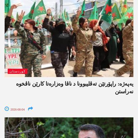
کوردستان
یەپەژە: راپۆرتێن تەڤلیبوونا د ناڤا وەزارەتا کارێن ناڤخوە
نەراستن
2026-08-04