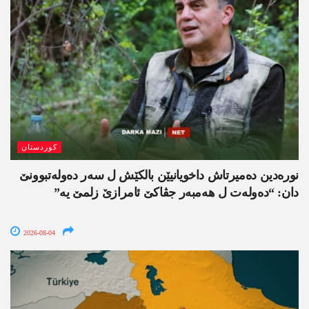
کوردستان
نورەدین دەمیرتاش داخویانیێن بالکێش ل سەر دەولەتبوونێ
دان: “دەولەت ل ھەمبەر جڤاکێ ئامرازێ زلمێ یە”
2026-08-04