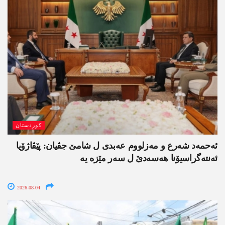
کوردستان
ئەحمەد شەرع و مەزلووم عەبدی ل شامێ جڤیان: پێڤاژۆیا
ئەنتەگراسیۆنا ھەسەدێ ل سەر مێزە یە
2026-08-04