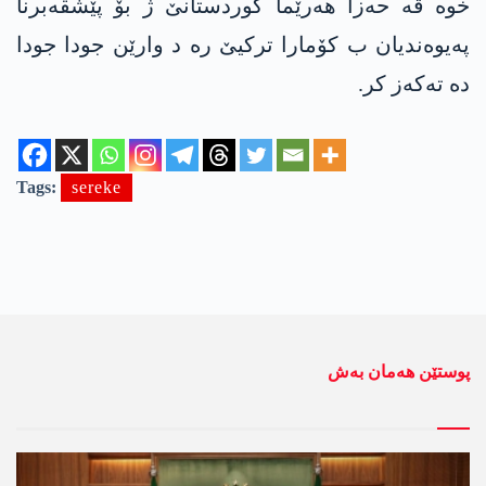
خوە ڤە حەزا هەرێما کوردستانێ ژ بۆ پێشڤەبرنا
پەیوەندیان ب کۆمارا ترکیێ رە د وارێن جودا جودا
دە تەکەز کر.
Tags:
sereke
پوستێن ھەمان بەش