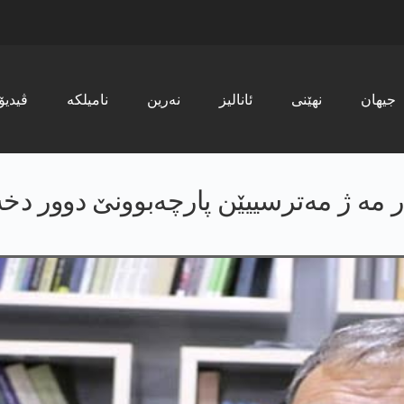
جیھان
نھێنی
ئانالیز
نەرین
نامیلکە
ڤیدیۆ
ر مە ژ مەترسییێن پارچەبوونێ دوور دخە