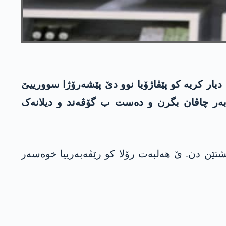
دیار کریە کو پێڤاژۆیا نوو دێ پێشەرۆژا سوورییێ
 بەر چاڤان بگرن و دەست ب گۆڤەند و دیلانەک
ێن دن. ێ ھەلبەت رۆلا کو رێڤەبەرییا خوەسەر