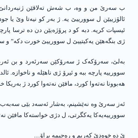
ب سەرێ من و وە، ب شەش تەلاقێن ژنبەردانێ، رێڤ
ئالۆزییێن ل سوورییێ یە. ژ بەر کو نیەتا وێ یا ج
ئیسپات کریە. دبە کو د پرۆژەیێن دن دە ترسا پار
ژی بنگەھێن یەکیتییێ ل سوورییێ خورت دکە” و سمبێ
بەلێ، سەرۆکەک ژ سەرۆکێن سەرئەرد و بن ئەردیێن
سوورییە پارچە ببە و ئیرۆ ژی ناھێلە و ناخوازە. ئ
ھەبوونا نەتەوا کورد، مافێن نەتەوا کورد ژ بەریکا 
ئەز سەرێ وە نەێشینم، بەشار ئەسەد بێی سەبەب رۆ
سوورییەیەکا یەکگرتی، ل دژی خواستەکا مافێن نە
ێ دە خوەدێ کەریم و رەحیمە براۆ…