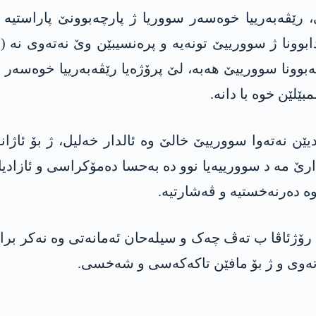
ەبەرییا خوەسەر سووریا ژ پارچەبوونێ پاراستیە و د
ودابوونا ژ سوورییێ تونەیە و پرەنسیبێن وێ نەتەوی نە 
چەبوونا سوورییێ ھەبە، لێ پرۆژەیا رێڤەبەرییا خوەسەر
لێن خوە با دانە.
 نەتەوا سوورییێ خالێ وە ئالدار خەلیل، ژ بۆ ئاژانس
الدارێ مە د سوورییەیا نوو دە بەحسا دەمۆکراسی و ئاز
خوە دەرنەخستیە و ڤەشارتیە.
ژئاڤا ب تەڤ چەک و سیلەحان ئەمانەتی وە نەکر براکۆ.
تەوی و ژ بۆ مافێن تاکەکەسی و شەخسی.