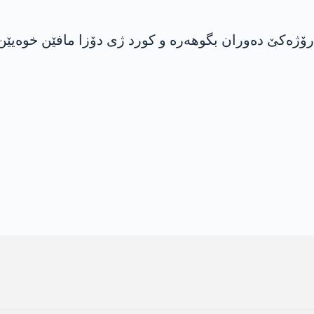
ۆژەکێ دەوران بگوھەرە و کورد ژی دۆزا مافێن خوەیێن