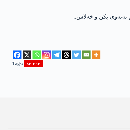
 نەتەوی بکن و خەلاس..
Tags:
sereke