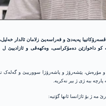
ڤسەرۆکاتییا پەیەدێ و قەراسەیێ زلامان ئالدار خەلیل، 
یە کو داخوازێن دەمۆکراسی، وەکھەڤی و ئازادییێ ل
 مۆرەش، پێشەرۆژ و پاشەرۆژا سوورییێ و گەلەک تشت
ارچە ببە ژی ژ بیر نەکریە.
 مە ژ بۆ ئاژانسا ئانھا گۆتیە: