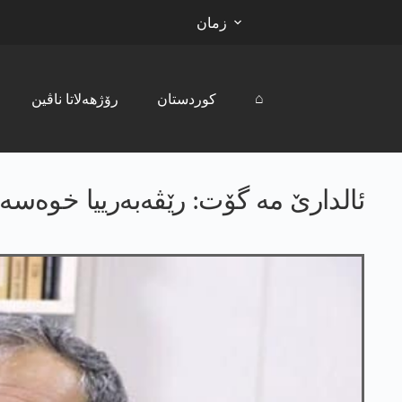
زمان
⌂
کوردستان
رۆژھەلاتا ناڤین
ئالدارێ مە گۆت: رێڤەبەرییا خوەسە