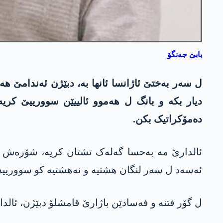
بابێ جەنگۆ
ل سەر بەختێ ئاژانسا ئانھا بە، دبێژن ئەندامێ ھە
دیار بکە و بانگ ل ھەموو ئالییێن سوورییێ کر
دەمۆکراتیک بکن.
ئالدارێ مە بەحسا گەلەک تشتان کریە، شۆرەش و
ئەسەد ل سەر لنگان ھشتیە و نەھشتیە کو سوورییە پ
ل گۆر فتنە و فەسادێن باژارێ قامشلۆ دبێژن، ئالدارێ