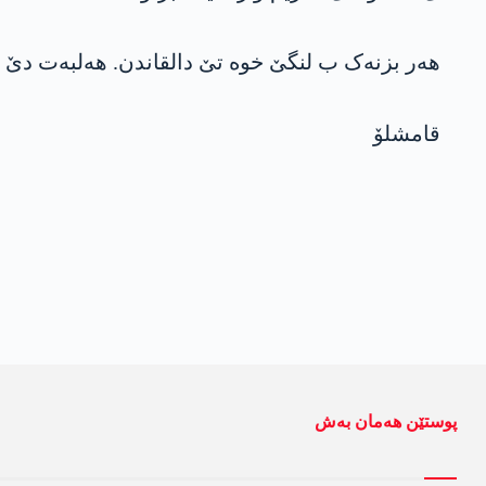
ھەر بزنەک ب لنگێ خوە تێ دالقاندن. ھەلبەت دێ ر
قامشلۆ
پوستێن ھەمان بەش