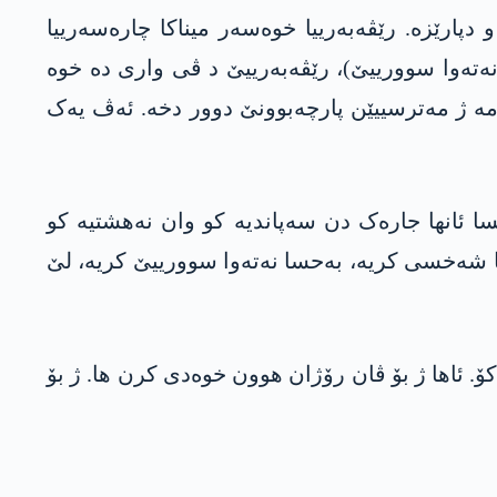
پارێزە. رێڤەبەرییا خوەسەر میناکا چارەسەرییا
(نەتەوا سوورییێ)، رێڤەبەرییێ د ڤی واری دە خوە
 مە ژ مەترسییێن پارچەبوونێ دوور دخە. ئەڤ یەک
ا ئانھا جارەک دن سەپاندیە کو وان نەھشتیە کو
ادیا شەخسی کریە، بەحسا نەتەوا سوورییێ کریە، لێ
 ئاھا ژ بۆ ڤان رۆژان ھوون خوەدی کرن ھا. ژ بۆ