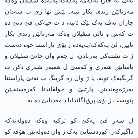
ئەڤ نە جارا یەکەمە پەکەکە/پەیەدە سڤیلان وەکە
مەرتالێن زندی بکار تینە، پێش نها ژی ب سەدان
جاران ئەڤ یەک پێک ئانیە، د ت جیەکی ڤێ دنێ دە
ت کەس و ئالی سڤیلان وەکە مەرتالێن زندی بکار
نایین، لێ پەکەکە/پەیەدە ژ بۆی پاراستنا خوە دەست
ژ ت تشتەکی بەرنادن، ل جەم وان جانێ سڤیلان و
یاسایێن شەری و کەسێ ل همبەر شەری دکن ت
گرنگیەک تونە، یا ژ وان رە گرینگ ب تەنێ پاراستنا
بەرژەوەندیێن پارتیێ و خولقاندنا کەرەستەیێن
پێویست ژ بۆی پرۆپاگاندایا د مەدیایێ دە یە.
ل سەر ڤێ یەکێ کو ترکیە وەکە دەولەتەکە
داگیرکەرا کوردستانێ یەک ژ وان دەولەتێن هۆڤە کو