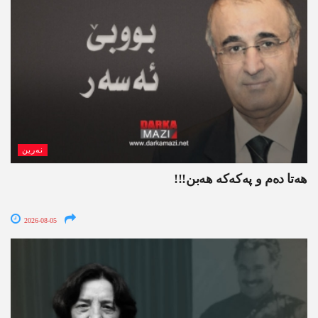
نەرین
ھەتا دەم و پەکەکە ھەبن!!!
2026-08-05