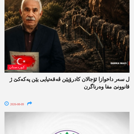
کوردستان
ل سەر داخوازا ئۆجالان کادرۆیێن ڤەقەتیایی یێن پەکەکێ ژ
قانوونێ مفا وەرناگرن
2026-08-09