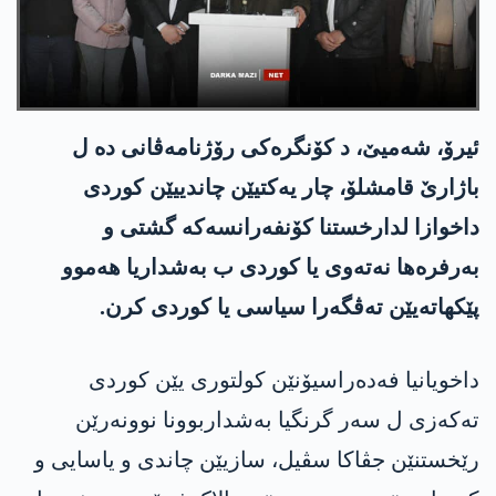
ئیرۆ، شەمیێ، د کۆنگرەکی رۆژنامەڤانی دە ل
باژارێ قامشلۆ، چار یەکتیێن چاندییێن کوردی
داخوازا لدارخستنا کۆنفەرانسه‌كه‌ گشتی و
بەرفرەها نەتەوی یا کوردی ب بەشداریا هەموو
پێکهاتەیێن تەڤگەرا سیاسی یا کوردی کرن.
داخویانیا فەدەراسیۆنێن کولتوری یێن کوردی
تەکەزی ل سەر گرنگیا بەشداربوونا نوونەرێن
رێخستنێن جڤاکا سڤیل، سازیێن چاندی و یاسایی و