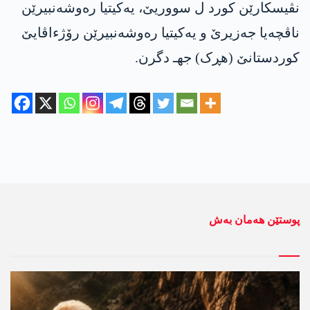
نڤیسکارێن کورد ل سووریێ، یەکیتیا رەوشەنبیرێن
ناڤچەیا جەزیرێ و یەکیتیا رەوشەنبیرێن رۆژءاڤایێ
کوردستانێ (هڕک) جهـ دگرن.
پوستێن ھەمان بەش