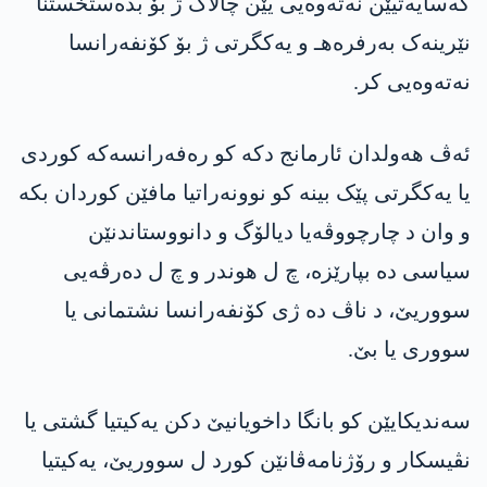
کەسایەتیێن نەتەوەیی یێن چالاک ژ بۆ بدەستخستنا
نێرینەک بەرفرەهـ و یەکگرتی ژ بۆ کۆنفەرانسا
نەتەوەیی کر.
ئەڤ هەولدان ئارمانج دکە کو رەفەرانسەکە کوردی
یا یەکگرتی پێک بینە کو نوونەراتیا مافێن کوردان بکە
و وان د چارچووڤەیا دیالۆگ و دانووستاندنێن
سیاسی دە بپارێزە، چ ل هوندر و چ ل دەرڤەیی
سووریێ، د ناڤ دە ژی کۆنفەرانسا نشتمانی یا
سووری یا بێ.
سەندیکایێن کو بانگا داخویانیێ دکن یەکیتیا گشتی یا
نڤیسکار و رۆژنامەڤانێن کورد ل سووریێ، یەکیتیا