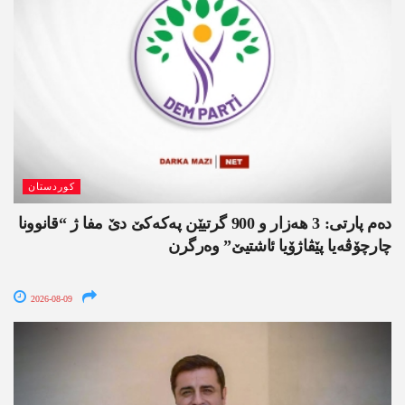
کوردستان
دەم پارتی: 3 ھەزار و 900 گرتیێن پەکەکێ دێ مفا ژ “قانوونا
چارچۆڤەیا پێڤاژۆیا ئاشتیێ” وەرگرن
2026-08-09