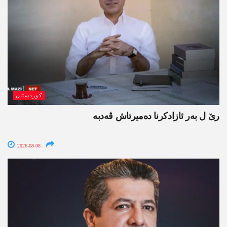
کوردستان
رێ ل بەر ئازادکرنا دەمیرتاش ڤەدبە
2026-08-08