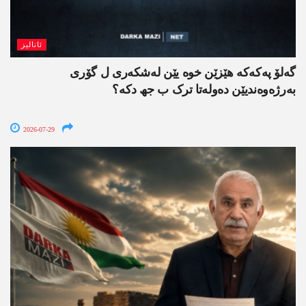
ئانالیز
گەلۆ پەکەکە ھێزێن خوە یێن لەشکەری ل گۆری
بەرژەوەندیێن دەولەتا ترک ب جھ دکە؟
2026-07-29