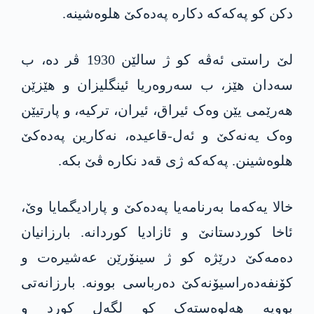
دکن کو پەکەکە دکارە پەدەکێ ھلوەشینە.
لێ راستی ئەڤە کو ژ سالێن 1930 ڤر دە، ب
سەدان ھێز، ب سەروەریا ئینگلیزان و ھێزێن
ھەرێمی یێن وەک ئیراق، ئیران، ترکیە، و پارتیێن
وەک یەنەکێ و ئەل-قاعیدە، نەکارین پەدەکێ
ھلوەشینن. پەکەکە ژی قەد نکارە ڤێ بکە.
خالا یەکەما بەرنامەیا پەدەکێ و پارادیگمایا وێ،
ئاخا کوردستانێ و ئازادیا کوردانە. بارزانیان
دەمەکێ درێژە کو ژ سینۆرێن عەشیرەت و
کۆنفەدەراسیۆنەکێ دەرباسی بوونە. بارزانەتی
بوویە ھەلوەستەک کو لگەل کورد و