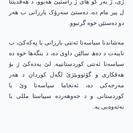
ژی، ژ بەر کو ھای ژ راستیێ ھەبوو، د ھەڤدیتنا
ل پیر مام دە، دەستێ سەرۆک بارزانی ب ھەر
دو دەستێن خوە گرتبوو.
مەشاندنا سیاسەتا ئەنتی بارزانی یا پەکەکێ، ب
تایبەت د دەھ سالێن داوی دە، د بنگەھا خوە دە
سیاسەتا ئەنتی کوردستانییە. لێ پەدەکێ ژ بۆ
ھەڤکاری و گۆتووبێژێ لگەل کوردان د ھەر
مەرجەکی دە، ئەنجاما سیاسەتا وێ یا
کوردستانی و د جەوھەردە سییاستا مللی یا
نەتەوەیی یە.