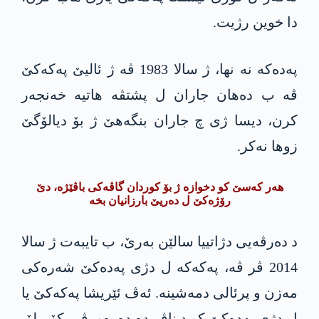
دا خوین رژیت.
پەدەکە نە نها، ژ سالا 1983 ڤە ژ ئالیێ پەکەکێ
ڤە ب دەھان جاران ل پشتڤە هاتیە خەنجەر
کرن، دیسا ژی چ جاران بنگەھێ ژ بۆ دیالۆگێ
زوھا نەکر.
ھەر کەسێ کو دخوازە ژ بۆ کوردان گاڤەکی باڤێژە، دێ
رۆژەکێ ل دەریێ بارزانیان بخە
د دەرڤەیی دژاتییا سالێن بەرێ، ب تایبەت ژ سالا
2014 ڤر ڤە، پەکەکە ل دژی پەدەکێ شەرەکی
مەزن و پرئالی دمەشینە. ئەڤ ئێریشا پەکەکێ یا
ل دژی پەدەکێ کو د ناڤ دە دەرەو، ڤڕ، کۆمپلۆ،