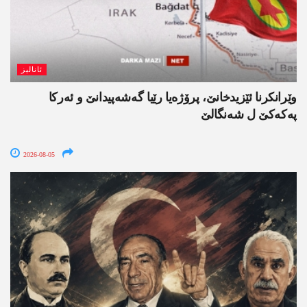
ئانالیز
وێرانکرنا ئێزیدخانێ، پرۆژەیا رێیا گەشەپیدانێ و ئەرکا
پەکەکێ ل شەنگالێ
2026-08-05