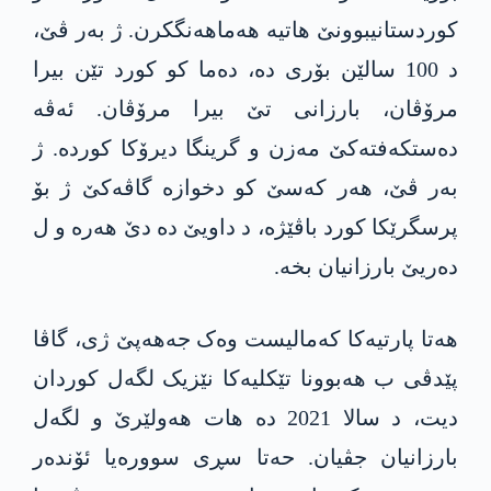
کوردستانیبوونێ ھاتیە ھەماھەنگکرن. ژ بەر ڤێ،
د 100 سالێن بۆری دە، دەما کو کورد تێن بیرا
مرۆڤان، بارزانی تێ بیرا مرۆڤان. ئەڤە
دەستکەفتەکێ مەزن و گرینگا دیرۆکا کوردە. ژ
بەر ڤێ، ھەر کەسێ کو دخوازە گاڤەکێ ژ بۆ
پرسگرێکا کورد باڤێژە، د داویێ دە دێ هەرە و ل
دەریێ بارزانیان بخە.
ھەتا پارتیەکا کەمالیست وەک جەهەپێ ژی، گاڤا
پێدڤی ب ھەبوونا تێکلیەکا نێزیک لگەل کوردان
دیت، د سالا 2021 دە ھات ھەولێرێ و لگەل
بارزانیان جڤیان. حەتا سڕی سوورەیا ئۆندەر