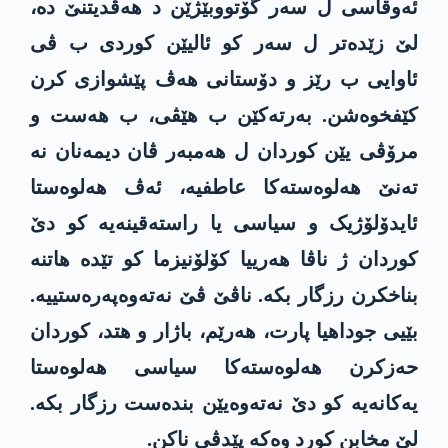
ئەوقاسی ل سەر گۆتووبێژێن د ھەڤدیتنێ دە،
لێ زێدەتر ل سەر کو ئالیێن کوردی ب ڤی
ئاوایی ب رێز و دۆستانی ھەڤ پێشوازی کرن
کێفخوەشن. بەرتەکێن ب ھێڤی، ب هەست و
مرۆڤی یێن کوردان ل ھەمبەر ڤان دیمەنان نە
تەنێ ھەلوەستەکا عاطفیە، ئەڤ ھەلوەستا
ئایدۆلۆژیک و سیاسی یا راستەقینەیە کو دێ
کوردان ژ ناڤا ھەرییا کۆلۆنیزما کو تێدە ھاتنە
بناخکرن رزگار بکە. ناڤێ ڤێ نەتەوەپەرەستییە.
بێیی جوداھیا پارت، ھەرێم، باژار و ھتد، کوردان
حەزکرن ھەلوەستەکا سیاسی ھەلوەستا
یەکانەیە کو دێ نەتەوەیێن بندەست رزگار بکە.
لێ مخابن کورد وەکە پێدڤی ناکن.