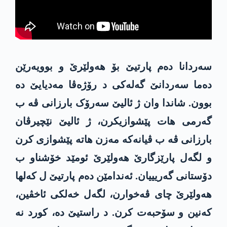
سەردانا دەم پارتیێ بۆ ھەولێرێ و بوویەرێن
دەما سەردانێ گەلەکی د رۆژەڤا مەدیایێ دە
بوون. شاندا وان ژ ئالیێ سەرۆک بارزانی ڤە ب
گەرمی ھات پێشوازیکرن، ژ ئالیێ نێچیرڤان
بارزانی ڤە ب ڤیانەکە مەزن ھاتە پێشوازی کرن
و لگەل پارێزگارێ ھەولێرێ ئومێد خۆشناو ب
دۆستانی گەریییان. ئەندامێن دەم پارتیێ ل کەلھا
ھەولێرێ چای ڤەخوارن، لگەل خەلکی ئاخڤین،
کەنین و سۆحبەت کرن. د راستیێ دە، کورد نە