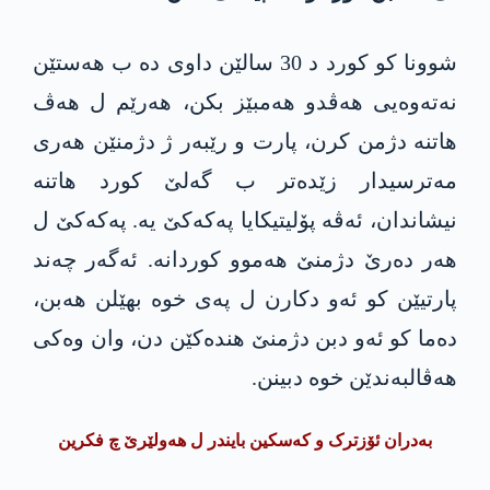
شوونا کو کورد د 30 سالێن داوی دە ب ھەستێن
نەتەوەیی ھەڤدو ھەمبێز بکن، ھەرێم ل ھەڤ
ھاتنە دژمن کرن، پارت و رێبەر ژ دژمنێن ھەری
مەترسیدار زێدەتر ب گەلێ کورد ھاتنە
نیشاندان، ئەڤە پۆلیتیکایا پەکەکێ یە. پەکەکێ ل
ھەر دەرێ دژمنێ ھەموو کوردانە. ئەگەر چەند
پارتیێن کو ئەو دکارن ل پەی خوە بھێلن ھەبن،
دەما کو ئەو دبن دژمنێ ھندەکێن دن، وان وەکی
ھەڤالبەندێن خوە دبینن.
بەدران ئۆزترک و کەسکین بایندر ل ھەولێرێ چ فکرین