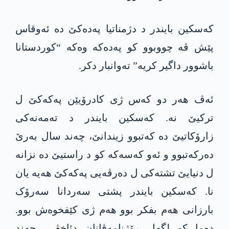
کەسکین بایندر د دژمناتیا پەدەکێ دە ئەوقاس
پێش ڤە چووبوو کو پەدەکە وەکە “کوردستانا
باشوور داگیر کریە” تەوانبار دکر.
ئەڤ ھەر دو کەس ژی کادرۆیێن پەکەکێ ل
ترکیێ نە. کەسکین بایندر د تەمەنەکی
زارۆکاتیێ دە کەتبوو زیندانێ، چەند سال بەرێ
دەرکەتبوو و ئەو کەسەکە کو د راستیێ دە نزانە
ل دنیایێ تشتەکی ل دەرڤەیی پەکەکێ ھەیە یان
نا. کەسکین بایندر پشتی سەردانا سەرۆک
بارزانی ھەم بفکر بوو ھەم ژی کێفخوەش بوو.
دەما کو لگەل رۆژنامەڤانان دئاخڤی، چەند