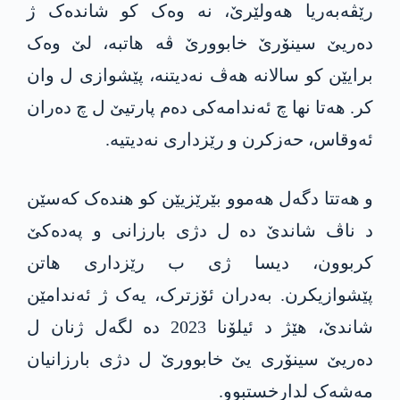
رێڤەبەریا ھەولێرێ، نە وەک کو شاندەک ژ
دەریێ سینۆرێ خابوورێ ڤە ھاتبە، لێ وەک
برایێن کو سالانە ھەڤ نەدیتنە، پێشوازی ل وان
کر. ھەتا نھا چ ئەندامەکی دەم پارتیێ ل چ دەران
ئەوقاس، حەزکرن و رێزداری نەدیتیە.
و ھەتتا دگەل ھەموو بێرێزیێن کو ھندەک کەسێن
د ناڤ شاندێ دە ل دژی بارزانی و پەدەکێ
کربوون، دیسا ژی ب رێزداری ھاتن
پێشوازیکرن. بەدران ئۆزترک، یەک ژ ئەندامێن
شاندێ، ھێژ د ئیلۆنا 2023 دە لگەل ژنان ل
دەریێ سینۆری یێ خابوورێ ل دژی بارزانیان
مەشەک لدارخستبوو.