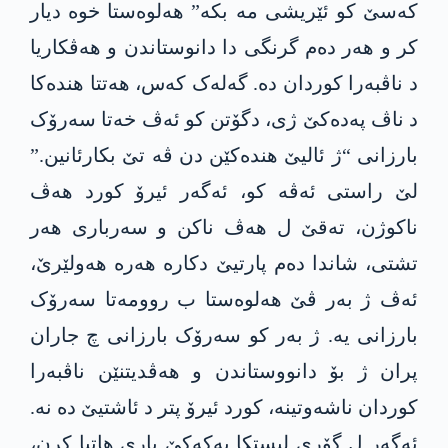
کەسێ کو ئێریشی مە بکە” ھەلوەستا خوە دیار
کر و ھەر دەم گرنگی دا دانوستاندن و ھەڤکاریا
د ناڤبەرا کوردان دە. گەلەک کەس، ھەتتا ھندەکا
د ناڤ پەدەکێ ژی، دگۆتن کو ئەڤ خەتا سەرۆک
بارزانی “ژ ئالیێ ھندەکێن دن ڤە تێ بکارئانین.”
لێ راستی ئەڤە کو، ئەگەر ئیرۆ کورد ھەڤ
ناکوژن، تەقێ ل ھەڤ ناکن و سەرباری ھەر
تشتی، شاندا دەم پارتیێ دکارە ھەرە ھەولێرێ،
ئەڤ ژ بەر ڤێ ھەلوەستا ب روومەتا سەرۆک
بارزانی یە. ژ بەر کو سەرۆک بارزانی چ جاران
پران ژ بۆ دانووستاندن و ھەڤدیتنێن ناڤبەرا
کوردان ناشەوتینە، کورد ئیرۆ پتر د ئاشتیێ دە نە.
ئەگەر ل گۆری لیستکا پەکەکێ یاری هاتبا کرن،