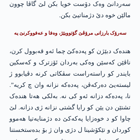
سەردانێ وەک دۆست خویا بکن لێ گاڤا چوون
مالێن خوە دێ دژمناتیێ بکن.
سەرۆک بارزانی مرۆڤێ گۆتووبێژ، وەفا و عەفووکرنێ یە
ھندەک دبێژن کو پەدەکێ چما ئەو قەبوول کرن،
ناڤێن کەسێن وەکی بەردان ئۆزترک و کەسکین
بایندر کو راستەراست سڤکاتی کرنە دڤیابوو ژ
لیستەیێ دەرکەڤن، پەدەکە نزانە وان چ کریە”.
نا، پەدەکە دزانە ئەو کی نە. بەلکی ھەتا ھندەک
تشتێن دن یێن کو رایا گشتی نزانە ژی دزانە. لێ
چاوا کو د خوەزایا پەکەکێ دە دژمنایەتیا ھەموو
کوردان و تێکۆشینا ل دژی وان ژ بۆ بدەستخستنا