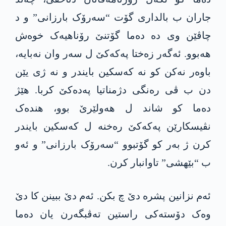
جاران ب بالداری گۆت “سەرۆک بارزانی” و د
چاڤێن وی دە دەما گۆتنێ رۆناھیەک خوەش
ھەبوو. ئەگەر زەختا پەکەکێ ل سەر وان نەبایە،
باوەر نەکن کو نە کەسکین بایندر و نە ژی یێن
دن ب ڤی رەنگی دژمناتیا پەدەکێ کربا. ھێژ
دەما کو شاند ل ھەولێرێ بوو، ھندەک
نڤیسکارێن پەکەکێ رەخنە ل کەسکین بایندر
کرن ژ بەر کو گۆتبوو “سەرۆک بارزانی” و ئەو
ب “بێھشی” تاوانبار کرن.
ئەم نزانین پشرە دێ چ بکن. ئەم دێ ببینن کا دێ
وەک دۆستەکی راستین تەڤبگەرن یان دەما