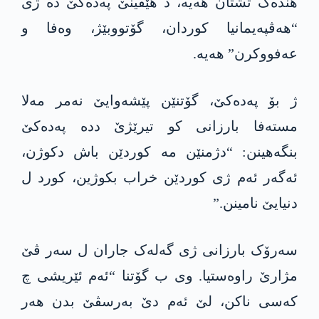
ھندەک تشتان ھەیە، د ھێڤینێ پەدەکێ دە ژی
“ھەڤپەیمانیا کوردان، گۆتووبێژ، وەفا و
عەفووکرن” ھەیە.
ژ بۆ پەدەکێ، گۆتنێن پێشەوایێ نەمر مەلا
مستەفا بارزانی کو تیرێژێ ددە پەدەکێ
بنگەھینن: “دژمنێن مە کوردێن باش دکوژن،
ئەگەر ئەم ژی کوردێن خراب بکوژین، کورد ل
دنیایێ نامینن.”
سەرۆک بارزانی ژی گەلەک جاران ل سەر ڤێ
مژارێ راوەستیا. وی ب گۆتنا “ئەم ئێریشی چ
کەسی ناکن، لێ ئەم دێ بەرسڤێ بدن ھەر