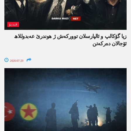
ڤیدیۆ
زیا گۆکالپ و ئالپارسلان توورکەش ژ ھوندرێ عەبدوللاھ
ئۆجالان دەرکەتن
2026-07-29