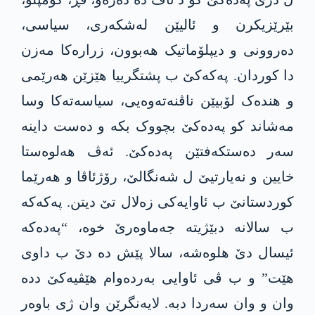
بێرێزیکرن و ئالیێن لەشکەری، سیاسی،
دەروونی و دیپلۆماتیک ھەبوون، زرارەکا مەزن
دا کوردان. پەکەکێ ب پشتگرییا ھێزێن ھەرێمی
و ھندەک لۆبیێن ناڤنەتەوەیی، سیاسەتەکا وسا
مەشاند کو پەدەکێ بچووک بکە و دەست داینە
سەر دەستکەفتێن پەدەکێ. ئەڤ ھەلوەستا
خایین و نەیارتیێ ل شەنگالێ، رۆژئاڤا و ھەرێما
کوردستانێ ب ئاوایەکی زەلال تێ دیتن. پەکەکە
ب سالانە دبێژیتە جەماوەرێ خوە، “پەدەکە
ئیسال دێ ھلوەشە، سالا پێش دە دێ ب داوی
هێت” و ب ڤی ئاوایی بەردەوام ھێڤیەکێ ددە
وان و وان سەردا دبە. لایەنگرێن وان ژی باوەر