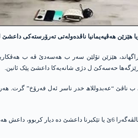
ا ھێزێن ھەڤپەیمانیا ناڤدەولەتی تەرۆرستەکی داعشێ
ارێزگەھا حەسەکێ ل دژی شانەیەکا داعشێ پێک ئانین.
فەرمانداریا گشتی یا ھەسەدێ رۆژا 23 ئادارێ د سالڤەگەرا 6ێ یا تێکبرن