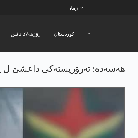
زمان
⌂
کوردستان
رۆژھەلاتا ناڤین
هەسەدە: تەرۆریستەکی داعشێ ل پ