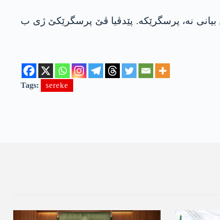
ن بیانی نە، پرسگرێکە. پێدڤیا ڤێ پرسگرێکێ ژی ب
Tags:
sereke