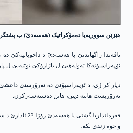
ھێزێن سووریەیا دەمۆکراتیک (ھەسەدێ) ب پشتگری
ئۆپەراسیۆنەکا ئەولەھیێ ل باژارۆکێ توێنەیێ ل پ
تەرۆریست ھاتنە دیتن، ھاتن دەستەسەرکرن.
و خوە زندی بکە.