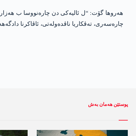
ھەروھا گۆت: “ل ئالیەکی دن چارەنووسا ب ھەزاران 
چارەسەری، تەڤکاریا ناڤدەولەتی، ئاڤاکرنا دادگەھە
پوستێن ھەمان بەش