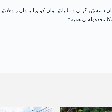
داعشێن گرتی و مالباتێن وان کو پرانیا وان ژ وەلاتێ
کا ناڤدەولەتی ھەیە.”