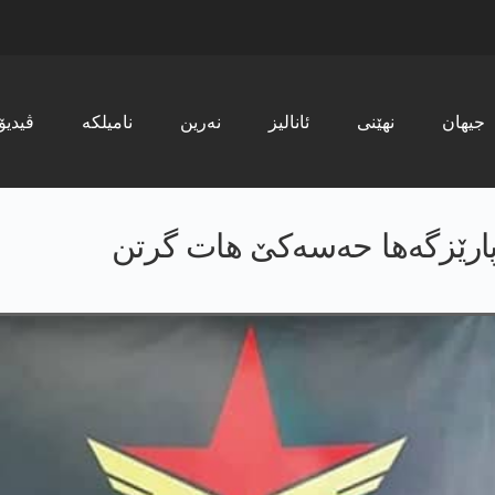
جیھان
نھێنی
ئانالیز
نەرین
نامیلکە
ڤیدیۆ
ارێزگەھا حەسەکێ ھات گرتن