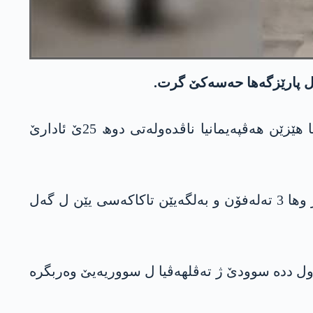
 ل پارێزگەھا حەسەکێ گرت.
ناڤەندا راگھاندنێ یا ھەسەدێ د داخویانیەکێ دە راگھاند، ھێزێن تۆلێن سەر ب ھەسەدێ ڤە ب ھەڤکاریا ھێزێن ھەڤپەیمانیا ناڤدەولەتی دوھ 25ێ ئادارێ
دیار کر ژی، د ئۆپەراسیۆنێ دە تەرۆرستێ داعشێ ب ناڤێ “عەبدوللاھ خدر ناسر ئەل فەرۆخ” گرت. ھەر وھا 3 تەلەفۆن و بەلگەیێن تاکاکەسی یێن ل گەل
ا داعشێ دە دیار کربوو، داعش ھەول ددە سوودێ ژ تەڤلھەڤیا ل سووریەیێ وەربگرە