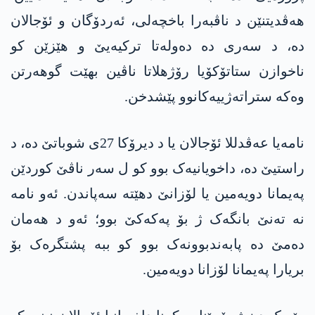
ھەڤدیتنێن د ناڤبەرا باخچەلی، ئەردۆگان و ئۆجالان
دە، د سەری دە دەولەتا ترکیەیێ و ھێزێن کو
ناخوازن ستاتۆکۆیا رۆژھلاتا ناڤین بهێت گوھەرتن
وەکە ستراتەژییەکانوو پێشدخن.
نامەیا عەڤدللا ئۆجالان یا د دیرۆکا 27ی شوباتێ دە، د
راستیێ دە، داخویانیەک بوو کو ل سەر ناڤێ کوردێن
پەیمانا دویەمین یا لۆزانێ دھێتە سەپاندن. ئەو نامە
نە تەنێ بانگەک ژ بۆ پەکەکێ بوو؛ ئەو د ھەمان
دەمێ دە پابەندبوونەک بوو کو ببە پشتگرەک بۆ
بریارا پەیمانا لۆزانا دویەمین.