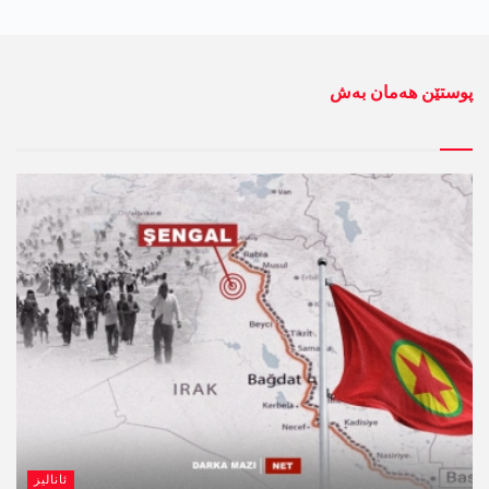
پوستێن ھەمان بەش
ئانالیز