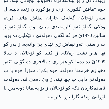
رێیەک دن ژ بۆ پێناسەکرنا داخویانیا ئۆجالان نینە، کو
خوە “مافێن کلتوری” ژی، ژ بۆ کوردان زێدە دبینە. ل
سەر ئۆجالان گەلەک جاران نیقاش هاتنە کرن،
وەکی گەلۆ ئەو کارمەندی میتێ بوو، گەلۆ ئەو ژ
سالێن 1970ێ ڤر ڤە لگەل دەولەتێ د تێکلیێ دە بوو.
ب راستی، ئەو نیقاش ژی ئێدی بێ واتەیە. ژ بەر کو
نھا ھەر تشت زەلالە. ژ کێلیا کو ئۆجالان د سالا
1999ێ دە دەما کو هێژ ژی د بالافرێ دە گۆتی “ئەز
دخوازم خزمەتا دەولەتا خوە بکم”، سۆزا خوە یا ب
دەولەتێ دایی ب جھ تینە. ژ وێ دەمێ ڤە، دەولەت
ئامادەکاریان دکە کو ئۆجالان ژ بۆ پەیمانا دویەمین یا
لۆزانێ وەکە گارانتۆر بکار بینە.