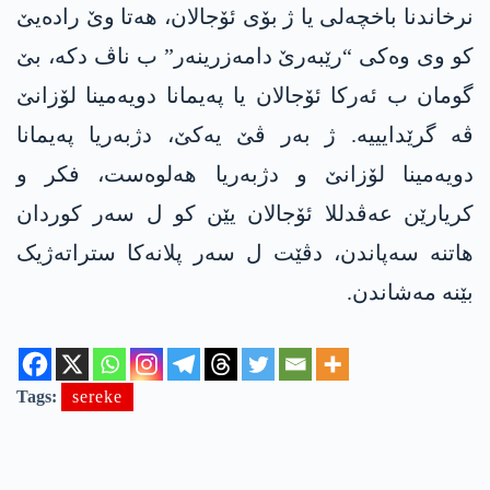
نرخاندنا باخچەلی یا ژ بۆی ئۆجالان، ھەتا وێ رادەیێ
کو وی وەکی “رێبەرێ دامەزرینەر” ب ناڤ دکە، بێ
گومان ب ئەرکا ئۆجالان یا پەیمانا دویەمینا لۆزانێ
ڤە گرێدایییە. ژ بەر ڤێ یەکێ، دژبەریا پەیمانا
دویەمینا لۆزانێ و دژبەریا ھەلوەست، فکر و
کریارێن عەڤدللا ئۆجالان یێن کو ل سەر کوردان
ھاتنە سەپاندن، دڤێت ل سەر پلانەکا ستراتەژیک
بێنە مەشاندن.
Tags:
sereke