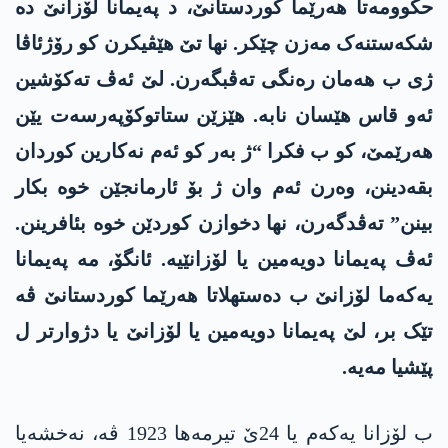
حکوومەتا ھەرێما کوردستانێ، د پەیمانا لۆزانێ دە
شکەستنەک مەزن چێکر. نھا تێ ھێڤیکرن کو رۆژئاڤا
ژی ب ھەمان رەنگی تەڤبگەرن. لێ ئەڤ تەکۆشین
ئەو قاس ھێسان نابە. ھێزێن ستاتوکۆپەرسەت یێن
ھەرێمێ، کو ب فکرا “ژ بەر کو ئەم نەکارین کوردان
بقەدینن، وەرن ئەم وان ژ بۆ ئارمانجێن خوە بکار
بینن” تەڤدگەرن، نھا دخوازن کوردێن خوە بئافرینن.
ئەڤ پەیمانا دویەمین یا لۆزانێیە. ئانگۆ، مە پەیمانا
یەکەما لۆزانێ ب دەستھلاتا ھەرێما کوردستانێ ڤە
تێک بر، لێ پەیمانا دویەمین یا لۆزانێ یا دژوارتر ل
پێشیا مەیە.
ب لۆزانا یەکەم یا 24ێ تیرمەھا 1923 ڤە، نەخشەیا