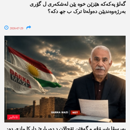
گەلۆ پەکەکە ھێزێن خوە یێن لەشکەری ل گۆری
بەرژەوەندیێن دەولەتا ترک ب جھ دکە؟
2026-07-29
ئانالیز
بەرسڤا شیرۆڤە و گەفێن ئۆجالان د دەربارێ دارکا مازی دە: