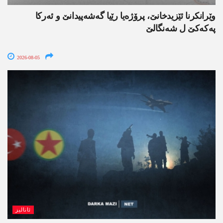
وێرانکرنا ئێزیدخانێ، پرۆژەیا رێیا گەشەپیدانێ و ئەرکا
پەکەکێ ل شەنگالێ
2026-08-05
ئانالیز