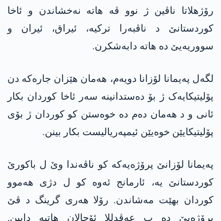
رۆژھلاتا ناڤین ژ نوو ڤە ھاتە نەخشاندن و ئاخا
کوردستانێ د ناڤبەرا ترکیە، ئیراق، ئیران و
سووریەیێ دە ھاتە دابەشکرن.
لگەل پەیمانا لۆزانا دویەم، ھەمان ھێزان جارەکە دن
پۆلیتیکایەک ژ بۆ دەستدانینە سەر ئاخا کوردان بکار
ئانی و د هەمان دەم دە خوەستن کو کوردان ژ بۆی
پۆلیتیکایێن خوەیێن ئیمپەریالیست بکار بینن.
پەیمانا لۆزانێ پرۆژەیەکە کو ناڤەندا وێ ل باکورێ
کوردستانێ یە، ئارمانج ئەوە کو ل دژی ھەموو
کوردان بهێت مەشاندن. رۆلا ھەری گرینگ د ڤێ
پرۆژەیێ دە ب عەڤدللا ئۆجالان ھاتیە دایین.