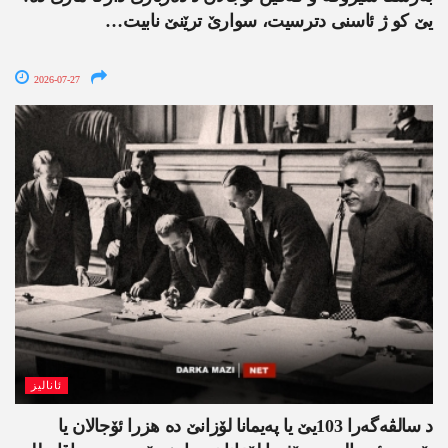
یێ کو ژ ئاسنی دترسیت، سوارێ ترێنێ نابیت…
2026-07-27
ئانالیز
د سالڤەگەرا 103یێ یا پەیمانا لۆزانێ دە هزرا ئۆجالان یا