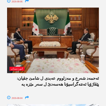
2026-08-06
کوردستان
ئەحمەد شەرع و مەزلووم عەبدی ل شامێ جڤیان:
پێڤاژۆیا ئەنتەگراسیۆنا ھەسەدێ ل سەر مێزە یە
2026-08-04