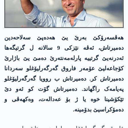
ھەڤسەرۆکێ بەرێ یێ ھەدەپێ سەلاحەدین
دەمیرتاش، ئەڤە نێزکی 9 سالانە ل گرتیگەھا
ئەدرنەیێ گرتییە پارلەمەنتەرێ دەمێ یێ باژارێ
کۆجاعەلیێ عۆمەر فاروق گەرگەرلیۆغلو سەردانا
دەمیرتاش کر. دەمیرتاش ب روویا گەرگەرلیۆغلو
پەیامەک راگھاند. دەمیرتاش گۆت کو ئەو دێ
تێکۆشینا خوە یا ژ بۆ عەدالەت، وەکھەڤی و
دەمۆکراسیێ بدۆمینە.