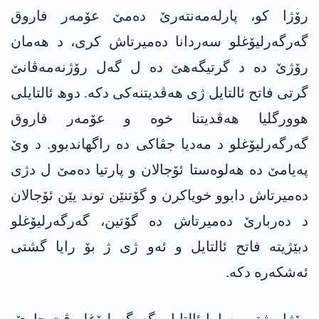
رۆژا کو، پارلەمەنتەرێ دەمێ عۆمەر فاروق
گەرگەرلیۆغلو سەردانا دەمیرتاش کری، د ھەمان
رۆژێ دە د گرتیگەھێ دە ل گەل رۆژنەمەڤانێ
گرتی فاتح ئالتایل ژی ھەڤدیتنەکی دکە. دوھ ئالتایلی
ھوورگلیا ھەڤدیتنا خوە و عۆمەر فاروق
گەرگەرلیۆغلو د مەدیا جڤاکی دە راگھاندبوو. د وێ
پەیامێ دە ھەلوەستا ئۆجالان و پارتیا دەمێ ل دژی
دەمیرتاش دابوو خویاکرن و گۆتنێن توند یێن ئۆجالان
د دەربارێ دەمیرتاش دە گۆتین، گەرگەرلیۆغلو
دبێژیتە فاتح ئالتایل و ئەو ژی ژ بۆ رایا گشتی
ئەشکەرە دکە.
رۆژا پشتی پەیاما ئالتایل، گەرگەرلیۆغلو ڤێ جارێ،