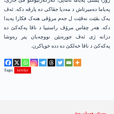
پەیاما دەمیرتاش د مەدیا جڤاکی دە پارڤە دکە. ئەڤ
یەک بڤێت نەڤێت ل جەم مرۆڤی ھنەک فکارا پەیدا
دکە. ھەر چقاس مرۆڤ راستییا د ناڤا پەکەکێ دە
دزانە ژی ئەڤ جورەیێن نووچەیان پتر رەوشا
پەکەکێ د ناڤا خەلکێ دە ددە خویاکرن.
Tags:
sereke
پوستێن ھەمان بەش