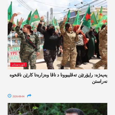
کوردستان
یەپەژە: راپۆرتێن تەڤلیبوونا د ناڤا وەزارەتا کارێن ناڤخوە
نەراستن
2026-08-04