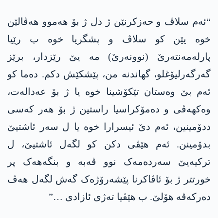
“ئەم سلاڤ و حەزکرنێن ژ دل ژ بۆ ھەموو ھەڤالێن
خوە یێن کو سلاڤ و پشگریا خوە ب رێیا
پارلەمەنتەرێ (نوونەرێ) مە یێ رێزدار، برێز
گەرگەرلیۆغلو، گھاندنە من، پێشکێش دکم. دەما کو
ئەم بێ وەستان تێکۆشینا خوە یا ژ بۆ عەدالەت،
وەکھەڤی و دەمۆکراسیا راستین ژ بۆ ھەر کەسی
ددۆمینین، ئەم دێ ئیسرارا خوە یا ل سەر ئاشتیێ
بدۆمینن. ئەم ھێڤی دکن کو لگەل ئاشتیێ، ل
ترکیەیێ سەردەمەک نوو ڤەبە و بنگەھەک پر
خورتتر ژ بۆ ئاڤاکرنا پێشەرۆژەک گەش لگەل ھەڤ
دەرکەڤە ھۆلێ. ب ھێڤیا تەژی ئازادی …”