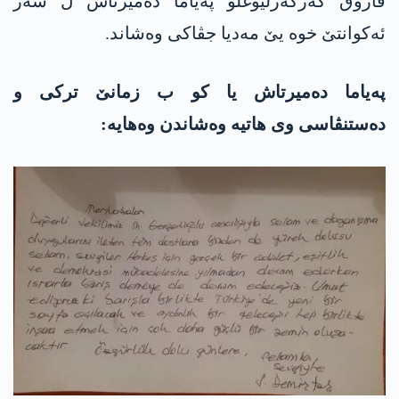
فاروق گەرگەرلیۆغلو پەیاما دەمیرتاش ل سەر
ئەکوانتێ خوە یێ مەدیا جڤاکی وەشاند.
پەیاما دەمیرتاش یا کو ب زمانێ ترکی و
دەستنڤاسی وی ھاتیە وەشاندن وەھایە: