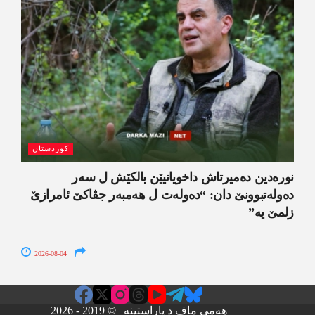
کوردستان
نورەدین دەمیرتاش داخویانیێن بالکێش ل سەر
دەولەتبوونێ دان: “دەولەت ل ھەمبەر جڤاکێ ئامرازێ
زلمێ یە”
2026-08-04
هەمی ماف د پاراستینە | © 2019 - 2026