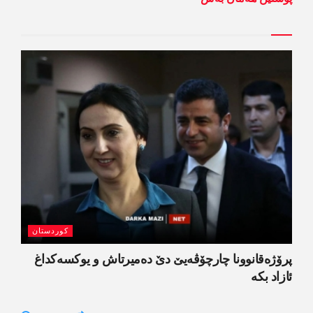
کوردستان
پرۆژەقانوونا چارچۆڤەیێ دێ دەمیرتاش و یوکسەکداغ
ئازاد بکە