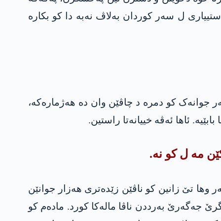
ییاری ل سەر کوردان بەلاڤ نەبە دا کو بکارە
ەر جوانەک کو دمرە د چاڤێن وان دە ھەژمارەکە،
ابێیە. ئاھا ئەڤە خییانەتا راستین.
 مە ل کو نە.
وسا وان نەدیارە. ھەر وھا تێ زانین کو ناڤێن زێدەتری ھەزار جوانێن
 ھەر رۆژ ئاگرێ جەگەرێ بەرددن ناڤا مالەکا کورد. مادەم کو