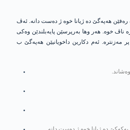
وەشاندن. و ھاتیە راگھاندن کو د ڤان 140 رۆژان دە 156 کەسان د ناڤ رەفێن ھەپەگێ دە ژیانا خوە ژ دەست دانە. ئەڤ
ە ناڤ خوە. ھەر وھا بەرپرسێن پایەبلندێن وەکی
ر مەزنترە. ئەم دکارین داخویانیێن ھەپەگێ ب