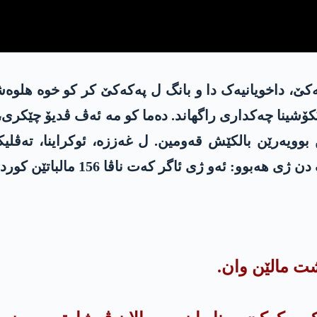
ناڤین بوویەرێن بالکێش قەومین. ل غەززە، ئوکراینا، تە
وو: ئەو ژی ئاگر کەت ناڤا 156 مالباتێن کورد.