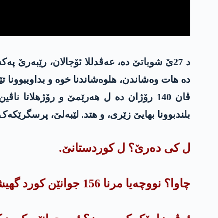
ڤان 140 رۆژان دە ل ھەرێمێ و رۆژھلاتا 
بلندبوونا بھایێ زێری، و ھتد. لێبەلێ، پرسگرێکەک دن ژی ھەب
ل کی دەرێ؟ ل کوردستانێ.
چاوا؟ نووچەیا مرنا 156 جوانێن کورد گھیشت مالێن وان.