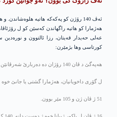
ئەڤ زارۆک کی بوون؟ ئەو جوانێن کورد ک
ھەژمارا کو ھاتیە راگھاندن کەسێن کو ل رۆژئاڤا
عەلی حەیدار قەیتان، رزا ئالتوون و نورەدین 
کورتاسی وھا بژمێرن:
ھەپەگێ د ڤان 140 رۆژان دە دەربارێ شەرڤانێن خوەیێن کو ژیانا خوە ژ دەست دانە دە 53 جارا داخویانی وەشاند.
ل گۆری داخویانیان، ھەژمارا گشتی یا جانێ خوە ژدەستدایی
51 ژ ڤان ژن و 105 مێر بوون.
16 ژ ڤان ل باکور ژییانا خوە ژ دەست دانە. 140 کەسێن مایی ل ئاخا باشوورێ کوردستانێ یا د بن کۆنترۆلا پەکەکێ دە ژیانا خوە ژ دەست دانە.