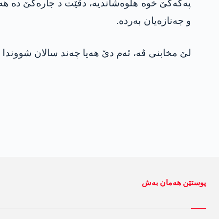
پەکەکێ خوە ھلوەشاندیە، دڤێت د جارەکێ دە ھەم
و جەنازەیان بەردە.
لێ مخابنی ڤە، ئەم دێ ھەیا چەند سالان شووندا ژ
پوستێن ھەمان بەش