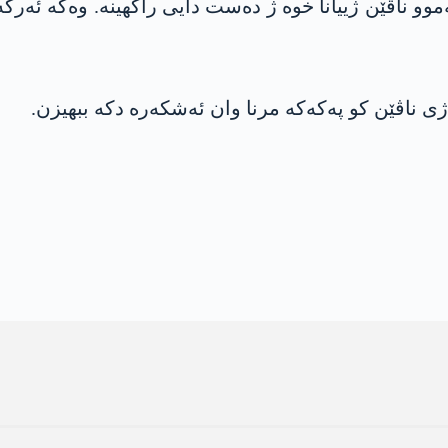
وو ناڤێن ژییانا خوە ژ دەست دایی راگھینە. وەکە ئەر
ی ناڤێن کو پەکەکە مرنا وان ئەشکەرە دکە ببھیزن.