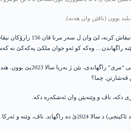
بەلێ، کوردان د ڤان 140 رۆژان 
 تێنە راگھاندن… وەکە کو ئەو جوان ملکێ پەکەکێ نە کەس
ری دکە، ناڤ و وێنەیێن وان ئەشکەرە دکە.
میناک: دەولەتا ترکیێ کوشتنا رۆھات رۆڤەر (ئازاد ئاکینجی) 