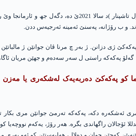
دیسا، دەولەتا ترک کوشتنا ئەمینە ئەرجیەس( نازل تاشپنار )د
پەکەکێ ژی دزانن. ژ بەر چ مرنا ڤان جوانێن ژ مالباتێ
ەلۆ پەکەکە راستی ل سەر سەدەم و جھێن مریان ئاگاھییێ
لێن 2017 و 2024ێ دە، دەما کو پەکەکێ دەربەیەک لەشکەر
 مری ئەشکەرە دکە، پەکەکە تەرمێ جوانێن مری بکار ت
للا ئۆجالان راگھاندی بگرە. ھەر رۆژ، یەکەم نووچەیا کو
وێنەیێن کەچێن جوان و دەلال، ھەلبەستێن کو ئەو بەری 