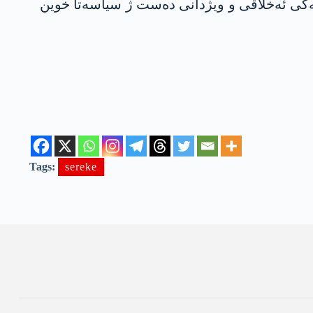
کەکی ئەخلاقی و ویژدانی دەست ژ سیاسەتا خوین
Tags:
sereke