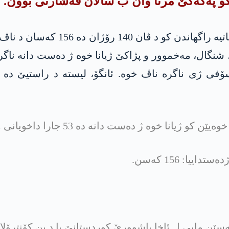
و پەکەکێ مرنا وان ب سالان ڤەشارتی بوون.
ئەڤ 140 رۆژن کو پەکەکە ھاتیە ھل
، شنگال، مەخموور و پژاکێ ژیانا خوە ژ دەست دانە ناگر
سۆفی ژی ناگرە ناڤ خوە. ئانگۆ، لیستە د راستیێ دە پ
ا: 156 کەسن.