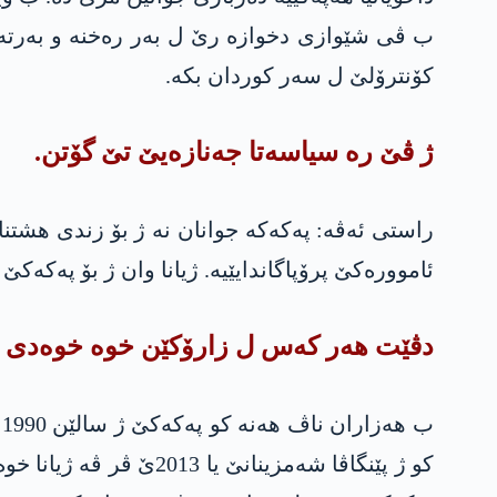
ب ڤی شێوازی دخوازە رێ ل بەر رەخنە و بەرتەک
کۆنترۆلێ ل سەر کوردان بکە.
ژ ڤێ رە سیاسەتا جەنازەیێ تێ گۆتن.
راستی ئەڤە: پەکەکە جوانان نە ژ بۆ زندی ھشتنا
ئاموورەکێ پرۆپاگاندایێیە. ژیانا وان ژ بۆ پەکەکێ چ
دڤێت ھەر کەس ل زارۆکێن خوە خوەدی دە
ب
کو ژ پێنگاڤا شەمزینان