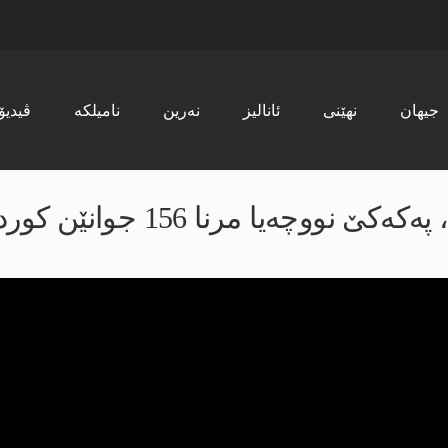
جیھان
نھێنی
ئانالیز
نەرین
نامیلکە
ڤیدیۆ