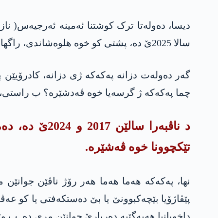
سالا 2025ێ دە، پشتی کو خوە ھلوەشاندی، راگھاند. و ب رۆژانە، پەسنێ ئەمینە ئەرجیەس ددن.
گەر دەولەت دزانە پەکەکە ژی دزانە، کادرۆیێن 
چما پەکەکە ژ گرسەیا خوە ڤەدشێرە؟ ب راستی، گ
د ناڤبەرا سا
تێکچوونا خوە ڤەشێرە.
نھا، پەکەکە ھەما ھەما ھەر رۆژ ناڤێن جوانێن
پێڤاژۆیا بێچەکبوونێ یا بێ دەستکەفتی یا کو عەڤد
داخویانیا ھەپەگێیە دەربارێ جوانێن مری دە. ب 