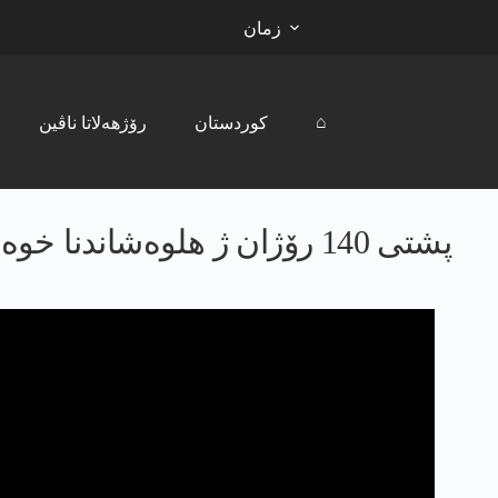
زمان
⌂
کوردستان
رۆژھەلاتا ناڤین
پشتی 140 رۆژان ژ هلوەشاندنا خوە، پەکەکێ نووچەیا مرنا 156 جوانێن کورد گھاندیە مالێن وان