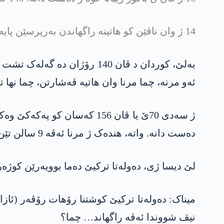
14 ژ وان ناڤێن کو ھاتینە راگھاندن بەرپرسێن پایەبلند بوون (ناڤێن وان ھەنە).
ئەو مرنە، چما مرنا وان ھاتیە ڤەشارتن، چما نھا
دەست دانە. واتە، ھندەک ژ مرنا ئەڤە 9 سالن تێن ڤەشارتن. چما؟
لێ دیسا ژی، دەولەتا ترکیێ دەما بوویەرێن کوژە
نیڤ شووندا ئەڤە راگھاند… چما؟