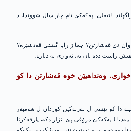
 سالا 2021ێ دە، دگەل جھ و ئارمانجا وێ راگھاند. لێبەلێ، پەکەکێ تام چار سال شووندا، د
ن وان تێ ڤەشارتن؟ چما ژ رایا گشتی ڤەدشێرە؟
ن راست ددە یان نە، ئەو ژی نە دیارە.
ی یا مەزن خواری، وەنداھیێن خوە ڤەشارتن دا کو
ینە دا کو پێشی ل بەرتەکێن کوردان ل ھەمبەر
 مەدیایا پەکەکێ مرۆڤی پێ بێزار دکە، پارڤەکرنا
مرنا خوە دخوینن و دسترن تێن پەخشکرن، پەکەکە