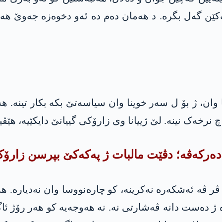
ێن گەل بگرە. د ھەمان دەم دە ئەو دخوەزە جەوێ ھەست
 وان، ژ بۆ ل سەر خوینا وان سیاسەتێ بکە بکار تینە. ھ
 نرخەک نینە. لێ ژییانا وی زارۆکی گییانێ دایکێیە، ھێڤیا ب
رکەڤە؛ دڤێت مالبات ژ پەکەکێ بپرسن زارۆکێن
 ھەزاران ناڤ ھەنە کو پەکەکێ ژ سالێن 1990 ڤر ڤە ئەشکەرە نەکرینە، کو چارەنو
ێ یا 2013ێ ڤر ڤە ژیانا خوە ژ دەست دانە ڤەشارتی نە. نە ھەوجەیە کو