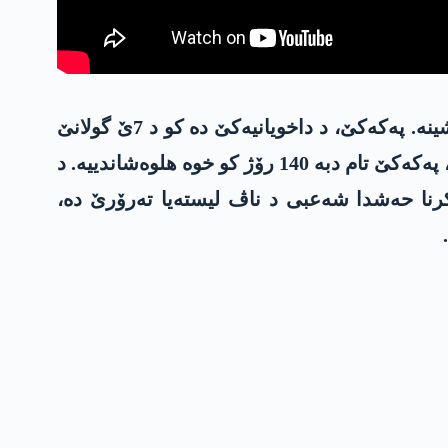
د 27ێ شوباتێ دە، عەڤدللا ئۆجالان، رێبەرێ پەکەکێ، داخویانیەک دا و بانگ ل پەکەکێ کر کو خوە ھلوەشینە. پەکەکێ، د داخویانیەکێ دە کو د 7ێ گولانێ
دە ھات وەشاندن، ھلوەشاندنا خوە و بداویبوونا تێکۆشینا چەکداری راگھاند. دەما کو مە ئەڤ ڤدیۆ چێکری، پەکەکێ تام دبە 140 رۆژ کو خوە ھلوەشاندییە. د
ڤلیکرنا حەشدا شەعبی د ناڤ لیستەیا تەرۆرێ دە،