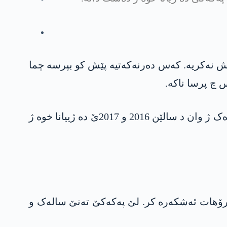
دە گەلەک تشت نیقاش کرنە، لێ وان ل سەر مرنا ڤان 156 زارۆکان نیقاش نەکریە. کەس دەرنەکەتیە پێش کو بپرسە چما
 چ پرسا ناکە.
ژ سەدی 70ێ یا ڤان 156 کەسان کو پەکەکێ وەکی “مری” راگھاندی، یێن ژ بەریا سالا 2023یێ بوون. ھندەک ژ وان د سالێن 2016 و 2017ێ دە ژییانا خوە ژ
د سالا 2024ێ دە راگھاند. ناڤ، وێنە و ئەرکا رۆھات ئەشکەرە کر. لێ پەکەکێ تەنێ سالەک و