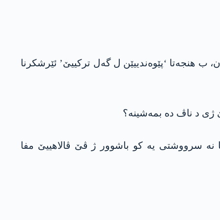
، ب ھنجەتا ‘پێوەندییێن ل گەل ترکییێ’ ئێرشکرنا
 ژی د ناڤ دە بمەشینە؟
ما نە سرووشتی یە کو باشوور ژ ڤێ ڤالاھییێ مفا