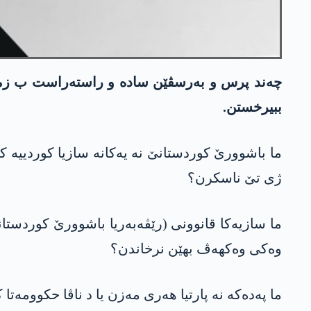
چەند پرس و بەرسڤێن سادە و راستەراست ب زمانە
ببیرخستن.
ما باشوورێ کوردستانێ نە یەکانە سازیا کوردییە کو
ژی تێ ناسکرن؟
ما سازیەکا قانوونی (رێڤەبەریا باشوورێ کوردستا
وەکی وەکھەڤ بهێن نرخاندن؟
ما پەدەکە نە پارتیا ھەری مەزن یا د ناڤا حکوومەتا 