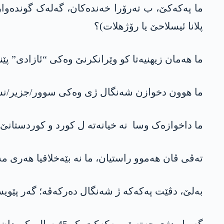
ما پەکەکێ، ب تەرۆرا خەندەکان، گەلەک گوندەوار
پلانا ئیسلاحێ یا رۆژھلات)؟
ما ھەمان زیھنیەتا کو وێرانکرنێ وەکی “ئازادی” پێن
ما ھوون دخوازن شەنگال ژی وەکی سوور/جزیر/نس
ما داخوازەک وسا نە خیانەتە ل کورد و کوردستانێ
تەڤی ڤان ھەموو راستیان، ما نە بێەخلاقیا ھەری م
بەلێ، دڤێت پەکەکە ژ شەنگال دەرکەڤە؛ گەر پێوی