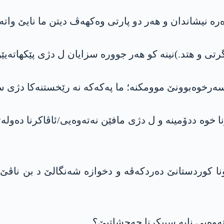
نیشاندان و ھەر دو پارتی وەکھەڤ دیتن ما نایێ واتەی
تی و ھتد.)نینە کو ھەر جوورە سزایان ل دژی پێکھاتەیێ
سەرخوەبوونێ موومکنە؛ ما پەکەکە نە رێخستنەکا دژی س
 خوە ددۆمینە و ل دژی مافێن نەتەوەیی/ئاڤاکرنا دەولە
 کوردستانێ دەردکەڤە و دخوازە شەنگالێ د بن ناڤێ “
وەیی نابە سپیکرنا جەحشاتیێ؟