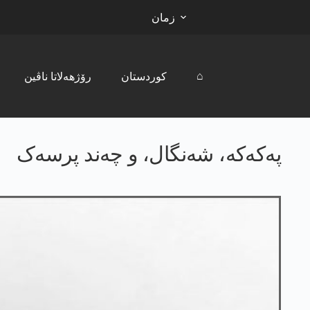
زمان
⌂
کوردستان
رۆژھەلاتا ناڤین
پەکەکە، شەنگال، و چەند پرسەک