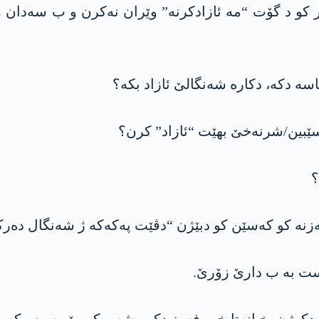
 کو د گۆت “مە ئازادکرنە” وێران نەکرن و ب سەدان ھ
اسە دکە، دکارە شەنگالێ ئازاد بکە؟
ێبین/شرنەخێ بهێت “ئازاد” کرن؟
؟
ەزنە کو کەسێن کو دبێژن “دڤێت پەکەکە ژ شەنگال دەرکە
ست بە ب دارێ زۆرێ.