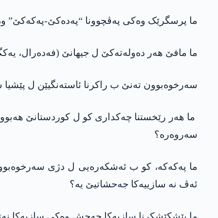
ما پرسگرێک وەکی پەڤچوونا “پەدەکێ-پەکەکێ” وەرە 
ما مافێ ھەر دەولەتەکێ ل جیھانێ (فەدەرال، یەکگر
سەرخوەبوون تەنێ ب راکرنا ئاستەنگیێن ل پێشیا 
ما ھەر رێخستنا چەکداری کو ل کوردستانێ ھەبوونا
سەروەرە؟
ما پەکەکە، کو ب ئەشکەرەیی ل دژی سەرخوەبوونا
ئەڤ نە سازییەکا جەحشاتیێ یە؟
ما پێشکێشکرنا سازیەکا جەحش وەکی سازیەکا نەتە