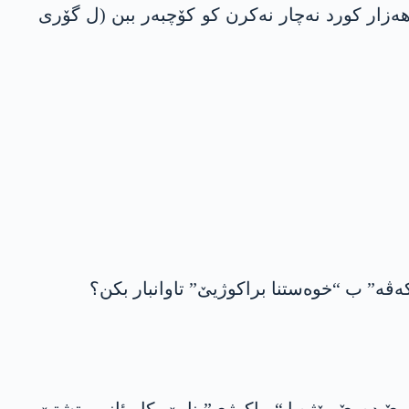
ەزار کورد نەچار نەکرن کو کۆچبەر ببن (ل گۆری
ڤە” ب “خوەستنا براکوژیێ” تاوانبار بکن؟