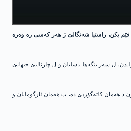
فێم بکن، راستیا شەنگالێ ژ ھەر کەسی رە وەرە
اندن، ل سەر بنگەھا یاسایان و ل چارئالیێ جیھانێ
ن د ھەمان کاتەگۆریێ دە، ب ھەمان ئارگومانان و