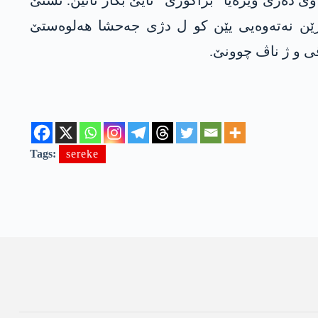
ێویست بکە، وێ دەرێ وێژەیا “براکوژی” نایێ بکار ئانین. تشتێ
ن نەتەوەیی یێن کو ل دژی جەحشا ھەلوەستێ
قی و ژ ناڤ چوونێ.
Tags:
sereke