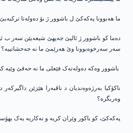
ما ھەبوونا پەکەکێ ل باشوور ژ بۆ دەولەتا ترکیەیێ 
دەما کو باشوور ژ ئالیێ جەپھێ شیعەیێن سەر ب ئیر
سەر سەرخوەبوونا وێ ھەرێمێ ما نە جەحشاتییە؟
باشوور وەکە دەولەتەک فێعلی ما نە حەقێ وێیە ک
ناکۆکیا بەرژەوەندیان د ناڤبەرا ھێزێن داگیرکەر
وەربگرە؟
پەکەکێ، کو باکور وێران کریە و نەکاریە یەک بھۆس