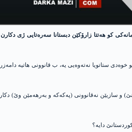
کی کو ھەتتا زارۆکێن دبستانا سەرەتایی ژی دکارن 
 خوەدی ستاتویا نەتەوەیی یە، ب قانوونی ھاتیە دامەزر
نێ) و سازیێن نەقانوونی (پەکەکە و بەرھەمێن وێ) دکار
کوردستانێ دایە؟