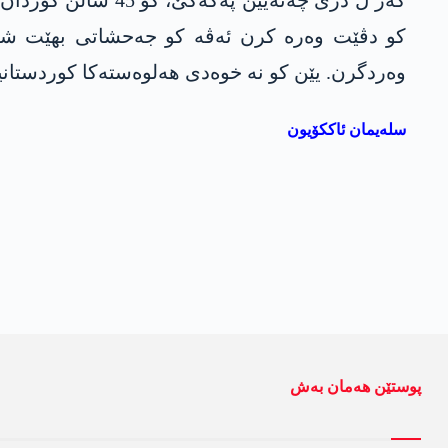
گەر ل دژی چەتەیێن
کو دڤێت وەرە کرن ئەڤە کو جەحشاتی بهێت ش
وەردگرن. یێن کو نە خوەدی ھەلوەستەکا کوردستانینە
سلەیمان ئاککۆیون
پوستێن ھەمان بەش