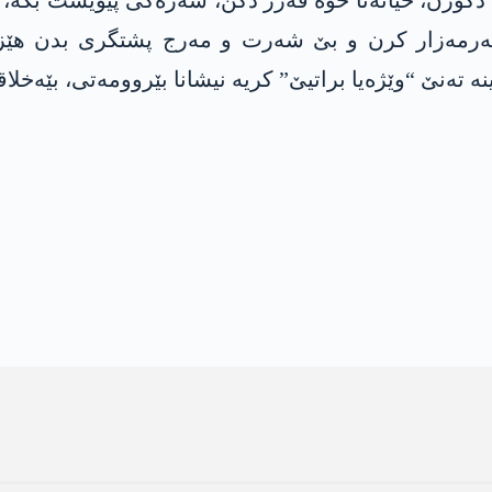
 پەکەکێ، کو 45 سالن کوردان دکوژن، خیانەتا خوە فەرز دکن، شەرەکی پ
ەرمەزار کرن و بێ شەرت و مەرج پشتگری بدن ھێزێ
 تەنێ “وێژەیا براتیێ” کریە نیشانا بێروومەتی، بێەخلا