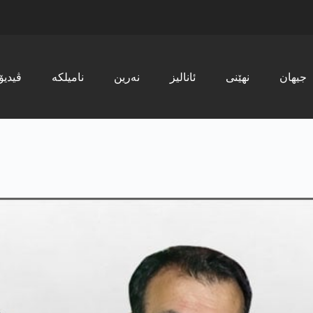
جیھان
نھێنی
ئانالیز
نەرین
نامیلکە
ڤیدیۆ