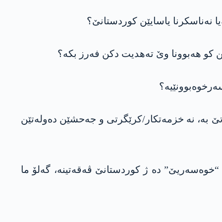
ا نەناسکرنا یاسایێن کوردستانێ؟
ن کو ھەبوونا وێ تەھدیت دکن فەرز بکە؟
ەرخوەبوونێیە؟
تێ بە، نە خزمەتکار/کرێگرتی و جەحشێن دەولەتێن
خوەسەریێ” دە ژ کوردستانێ ڤەقەتینە، گەلۆ ما