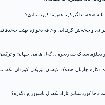
نابە ھنجەتا داگیرکرنا ھەرێما کوردستانێ؟
انێ و چەتەیێن گرێدایی وێ ڤە دخوازە بهێت خەندقاندن
و دیپلۆماسیەک سەربخوە ل گەل ھەمی جیھانێ و ترکییێ
 دە دکارە جارنان ھندەک لایەنان نێزیکی کوردان بکە. 
ت ئاخا کوردستانێ ئازاد بکە، ل باشوور چ دگەرە؟