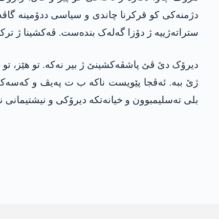
دژمنەکی کو قرکرنا چاندی و سیاسی ددۆمینە گاڤە
ستراتەژییە ژ دۆزا گەلەک بندەست. ڤەکشینا ژ ترکیە
دیرۆک دێ ڤێ پاشڤەکشینێ ژ بیر نەکە. تو ھێز، تو پ
ژێ ببە. ئەڤجا پێویست ناکە ب ت پەیڤ و کەسەکی
بلی تەسلیمبوون و خیانەتکە دیرۆکی و نیشتیمانی ن