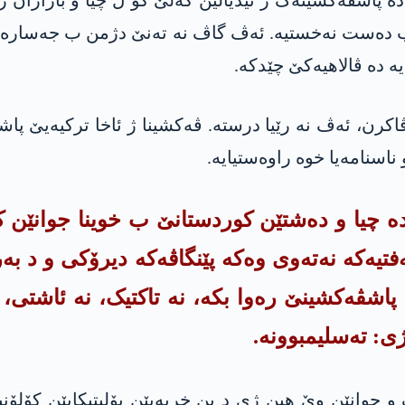
ب دەست نەخستیە. ئەڤ گاڤ نە تەنێ دژمن ب جەسارەت 
ە دە ڤالاھیەکێ چێدکە.
اکرن، ئەڤ نە رێیا درستە. ڤەکشینا ژ ئاخا ترکیەیێ پا
اسنامەیا خوە راوەستیایە.
دە چیا و دەشتێن کوردستانێ ب خوینا جوانێن ک
یەکە نەتەوی وەکە پێنگاڤەکە دیرۆکی و د بەرژ
 پاشڤەکشینێ رەوا بکە، نە تاکتیک، نە ئاشت
ژی: تەسلیمبوونە.
 و جوانێن وێ ھین ژی د بن خربەیێن پۆلیتیکایێن کۆلۆ