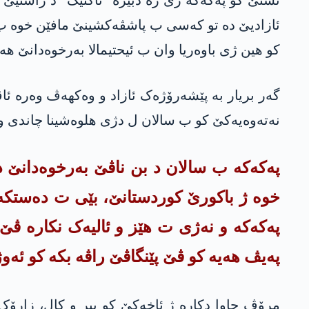
ئازادیێ دە تو کەسی ب پاشڤەکشینێ مافێن خوە 
کو ھین ژی باوەریا وان ب ئیحتیمالا بەرخوەدانێ ھەی
گەر بریار بە پێشەرۆژەک ئازاد و وەکھەڤ وەرە ئاڤ
نەتەوەیەکێ کو ب سالان ل دژی ھلوەشینا چاندی و ن
په‌كه‌كه‌ ب سالان د بن ناڤێ بەرخوەدانێ 
خوە ژ باکورێ کوردستانێ، بێی ت دەستکەفت
پەکەکە و نەژی ت هێز و ئالیەک نکارە ڤێ
پەیڤ هەیە کو ڤێ پێنگاڤێ راڤە بکە کو ئەو
مرۆڤ چاوا دکارە ژ ئاخەکێ کو پیر و کال، زارۆک