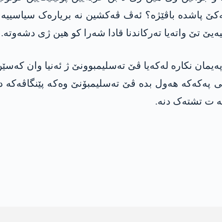
کێ پاشدە باڤێژە؟ ئەڤ ڤەکشین نە بریارەک سیاسییە و
یێ تێ واتەیا تەرکاندنا قادا شەرا کو ھین ژی دشەوتە.
ەیمان نکارە لەکەیا ڤێ تەسلیمبوونێ ژ ئەنیا وان کەسێ
 پەکەکە هەول بدە ڤێ تەسلیمبۆنێ وەکە پێنگاڤەکە د
ە ت تشتەک دنە.