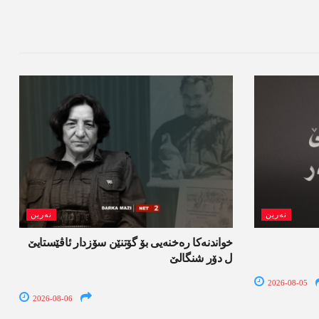
نەرین
نەرین
خواندنه‌كا رەخنەیی بۆ گۆتنێن سۆزدار ئاڤێستایێ
ل دۆر شنگالێ
2026-08-05
2026-08-06