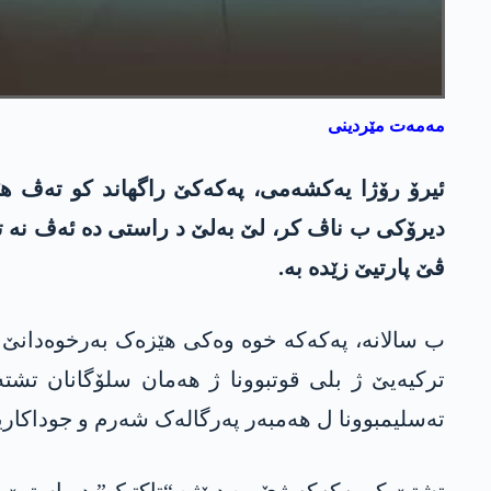
مەمەت مێردینی
ئیرۆ رۆژا یەکشەمی، پەکەکێ راگهاند کو تەڤ ه
دیرۆکی ب ناڤ کر، لێ بەلێ د راستی دە ئەڤ نە تەنێ
ڤێ پارتیێ زێدە بە.
ب سالانە، په‌كه‌كه‌ خوە وەکی ھێزەک بەرخوەدانێ 
ترکیەیێ ژ بلی قوتبوونا ژ ھەمان سلۆگانان تشت
تەسلیمبوونا ل ھەمبەر پەرگالەک شەرم و جوداکاری
تشتێ کو په‌كه‌كه‌ ژێ رە دبێژە “تاکتیک” د راستیێ د