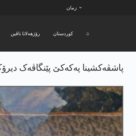
زمان
⌂
کوردستان
رۆژھەلاتا ناڤین
پاشڤەکشینا پەکەکێ پێنگاڤەک دیرۆکی