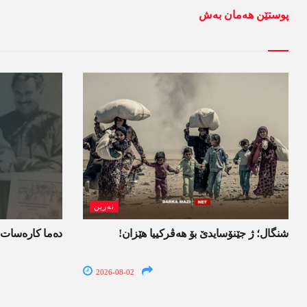
پوستێن ھەمان بەش
نەرین
شنگال؛ ژ جێنۆسایدێ بۆ هەڤرکییا هێزان!
ده‌ما کاره‌سات 
2026-08-02