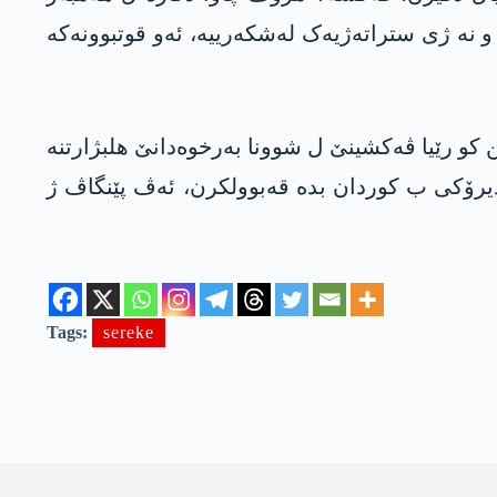
 نە ژی ستراتەژیەک لەشکەرییە، ئەو قوتبوونەکە
ن کو رێیا ڤەکشینێ ل شوونا بەرخوەدانێ ھلبژارتنە
یرۆکی ب کوردان بدە قەبوولکرن، ئەڤ پێنگاڤ ژ
Tags:
sereke