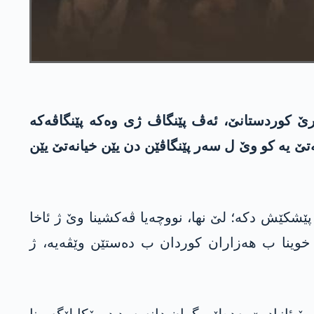
ێ کوردستانێ، ئەڤ پێنگاڤ ژی وەکە پێنگاڤەکە
ەتێ یە کو وێ ل سەر پێنگاڤێن دن یێن خیانەتێ یێن
پێشکێش دکە؛ لێ نھا، نووچەیا ڤەکشینا وێ ژ ئاخا
 خوینا ب ھەزاران کوردان ب دەستێن وێڤەیە، ژ
ۆ ئازادیێ بەدەلێن گران دانەیە. د دیرۆکا لێگەرینا