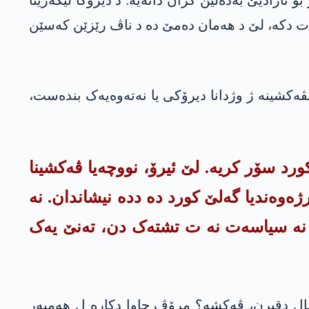
دکە، لێ د ھەمان دەمێ دە د ناڤ رێزێن کەسێن
شڤەکشینە ژ وژدانا دیرۆکی یا نەتەوەیەک بندەست،
ورد سۆر کریە. لێ ئیرۆ، نووچەیا ڤەکشینا
ەوەندیا گەلێ کورد دە ددە نیشاندان. نە
ی، نە سیاسەت نە ت تشتەک دن، تەنێ یەک
نیال دقیرن، ڤەکشە؟ مرۆڤ چاوا دکارە ل ھەمبەر