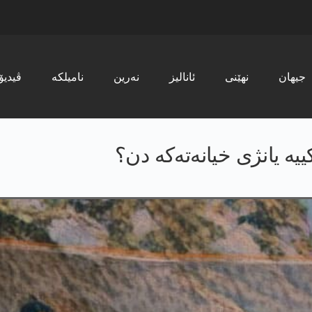
جیھان
نھێنی
ئانالیز
نەرین
نامیلکە
ڤیدیۆ
یە یانژی خیانەتەکە دن؟