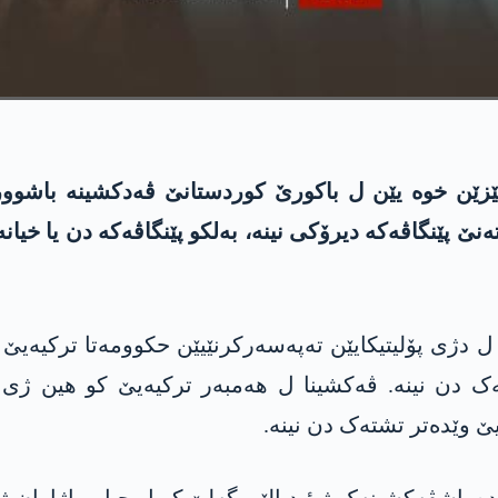
ێزێن خوە یێن ل باکورێ کوردستانێ ڤەدکشینە باشوور
 پێنگاڤەکە دیرۆکی نینە، بەلکو پێنگاڤەکە دن یا خیان
ل دژی پۆلیتیکایێن تەپەسەرکرنێیێن حکوومەتا ترکیەیێ 
ەک دن نینە. ڤەکشینا ل هەمبەر ترکیەیێ کو ھین ژی
ێ وێدەتر تشتەک دن نینە.
ە پاشڤەکشینەک ژ ئیدیالێن گەلێ کو ل چیا و باژاران ژ ب