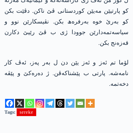
ل گۆر من ئەڤ ژی کاراسەتەکە و کێمانیەک مەزنە
کو پارتیێن مەیێن کوردستانی ڤێ ناکن. دڤێت بکن
کو بەرێ خوە بەرفرەھ بکن. نڤیسکارێن نوو و
سیاسەتمەدارێن جوودا ژی ب ڤێ رێیێ دکارن
قەزەنج بکن.
لۆما تم ئەز و ئەز یێن دن ل بەر پەز، ئەڤ کار
نامەشە. پارتی ب پێشناکەڤن. ژ دەرەکێ و پێڤە
دخەتمە.
Tags:
sereke