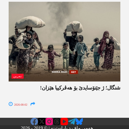
نەرین
شنگال؛ ژ جێنۆسایدێ بۆ هەڤرکییا هێزان!
2026-08-02
هەمی ماف د پاراستینە | © 2019 - 2026