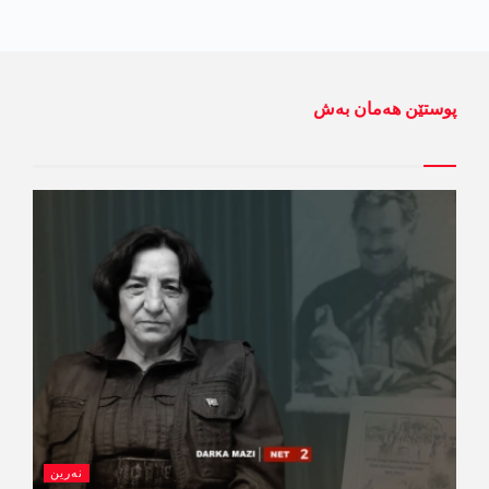
پوستێن ھەمان بەش
نەرین