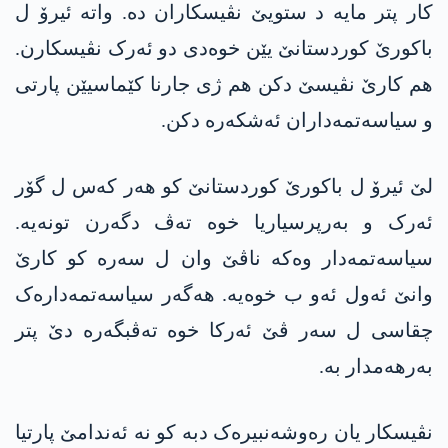
کار پتر مایە د ستویێ نڤیسکاران دە. واتە ئیرۆ ل
باکورێ کوردستانێ یێن خوەدی دو ئەرک نڤیسکارن.
ھم کارێ نڤیسێ دکن ھم ژی جارنا کێماسیێن پارتی
و سیاسەتمەداران ئەشکەرە دکن.
لێ ئیرۆ ل باکورێ کوردستانێ کو ھەر کەس ل گۆر
ئەرک و بەرپرسیاریا خوە تەڤ دگەرن تونەیە.
سیاسەتمەدار وەکە ناڤێ وان ل سەرە کو کارێ
وانێ ئەول ئەو ب خوەیە. ھەگەر سیاسەتمەدارەک
چقاسی ل سەر ڤێ ئەرکا خوە تەڤبگەرە دێ پتر
بەرھەمدار بە.
نڤیسکار یان رەوشەنبیرەک دبە کو نە ئەندامێ پارتیا