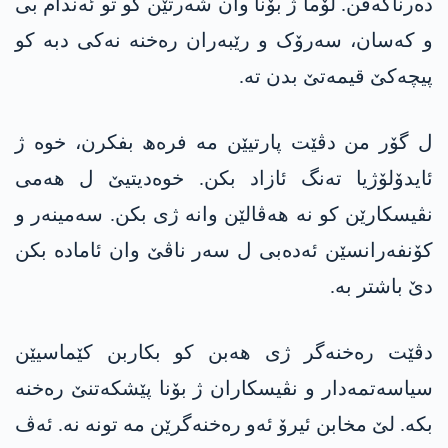
دەرناکەڤن. لۆما ژ بۆنا وان شەرتێن کو تو ئەندام بی
و کەسان، سەرۆک و رێبەران رەخنە نەکی دبە کو
پیچەکێ قیمەتێ بدن تە.
ل گۆر من دڤێت پارتیێن مە فرەھ بفکرن، خوە ژ
ئایدۆلۆژیا تەنگ ئازاد بکن. خوەدیتیێ ل ھەمی
نڤیسکارێن کو نە ھەڤالێن وانە ژی بکن. سەمینەر و
کۆنفەرانسێن ئەدەبی ل سەر ناڤێ وان ئامادە بکن
دێ باشتر بە.
دڤێت رەخنەگر ژی ھەبن کو بکاربن کێماسیێن
سیاسەتمەدار و نڤیسکاران ژ بۆنا پێشکەتنێ رەخنە
بکە. لێ مخابن ئیرۆ ئەو رەخنەگرێن مە تونە نە. ئەڤ