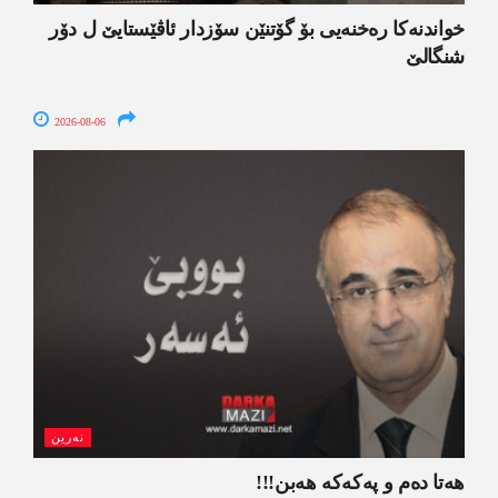
خواندنه‌كا رەخنەیی بۆ گۆتنێن سۆزدار ئاڤێستایێ ل دۆر
شنگالێ
2026-08-06
نەرین
ھەتا دەم و پەکەکە ھەبن!!!