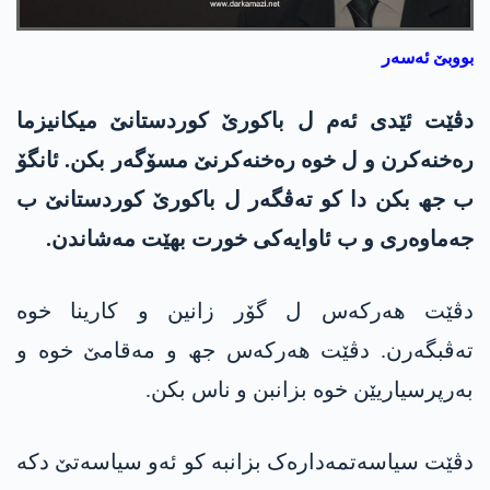
بووبێ ئەسەر
دڤێت ئێدی ئەم ل باکورێ کوردستانێ میکانیزما
رەخنەکرن و ل خوە رەخنەکرنێ مسۆگەر بکن. ئانگۆ
ب جھ بکن دا کو تەڤگەر ل باکورێ کوردستانێ ب
جەماوەری و ب ئاوایەکی خورت بهێت مەشاندن.
دڤێت ھەرکەس ل گۆر زانین و کارینا خوە
تەڤبگەرن. دڤێت ھەرکەس جھ و مەقامێ خوە و
بەرپرسیاریێن خوە بزانبن و ناس بکن.
دڤێت سیاسەتمەدارەک بزانبە کو ئەو سیاسەتێ دکە