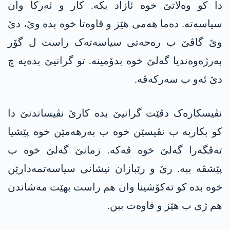
دا کو وەلاتێ خوە ئازاد بکە. کار و ئەرکا وان
سیاسەتە. دەما ھەمی ھێز و قاوەتا خوە بدە وێ، دێ
وێ گاڤێ ب رەحەتی سیاسەتەک راست ل گۆر
بەرژەوەندیا گەلێ خوە بدۆمینە. تو گرانیێ بدەیە چ
دێ ئەو ب سەرکەڤە.
نڤیسکارەک دڤێت گرانیێ بدە کارێ نڤیساندنێ دا
کو بکاربە ب نڤیسێن خوە ب بەرھەمێن خوە پێشیا
تەڤگەرا گەلێ خوە ڤەکە. زمانێ گەلێ خوە ب
پێشڤە ببە. رێ و رێبازان نیشانی سیاسەتمەدارێن
خوە بدە کو تەکۆشینا وان ھم راست بهێت مەشاندن
ھم ژی ب ھێز و قاوەت ببن.