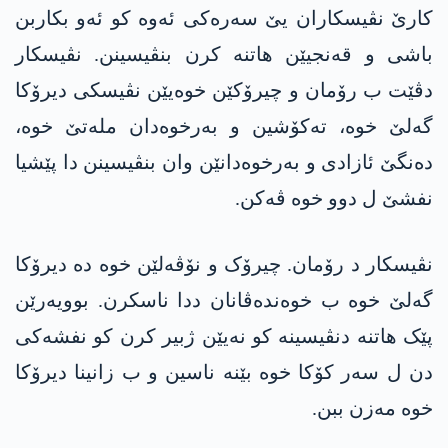
کارێ نڤیسکاران یێ سەرەکی ئەوە کو ئەو بکاربن
باشی و قەنجیێن ھاتنە کرن بنڤیسینن. نڤیسکار
دڤێت ب رۆمان و چیرۆکێن خوەیێن نڤیسکی دیرۆکا
گەلێ خوە، تەکۆشین و بەرخوەدان ملەتێ خوە،
دەنگێ ئازادی و بەرخوەدانێن وان بنڤیسینن دا پێشیا
نفشێ ل دوو خوە ڤەکن.
نڤیسکار د رۆمان. چیرۆک و نۆڤەلێن خوە دە دیرۆکا
گەلێ خوە ب خوەندەڤانان ددا ناسکرن. بوویەرێن
پێک ھاتنە دنڤیسینە کو نەیێن ژبیر کرن کو نفشەکی
دن ل سەر کۆکا خوە بێنە ناسین و ب زانینا دیرۆکا
خوە مەزن ببن.