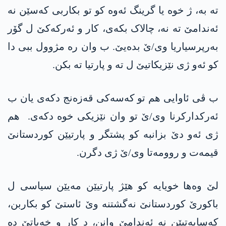
تە بە، ژ خوە یا گرینگ ئەوە کو تو بکاربی کەسێن نە
ئەندامێ تە نە، چالاک بکەی، کار و ئەرکەکێ ل گۆر
بەرپرسیاریا وی/ێ بدەیێ. ب وان رە مژوول ببی دا
کو ئەو ژی نێزیکاتیێ ل تە و پارتیا تە بکن.
ب ڤی ئاوایی ھم تو کەسەکی قەزەنج دکەی یان ب
ئەرکدارکرنا وی/ێ تو وان نێزیکی خوە دکەی. ھم
ژی ئەو دێ بزانبە کو پشتگر و پارتیێن کوردستانێ
قیمەت و روومەتا وی/ێ ژی دگرن.
لێ وەھا خویایە کو ھێژ پارتیێن مەیێن سیاسی ل
باکورێ کوردستانێ نەگشتنە وێ ئاستێ کو بکاربن،
کەسایەتیێن نە ئەندامێ وانن، د کار و خەباتێ دە