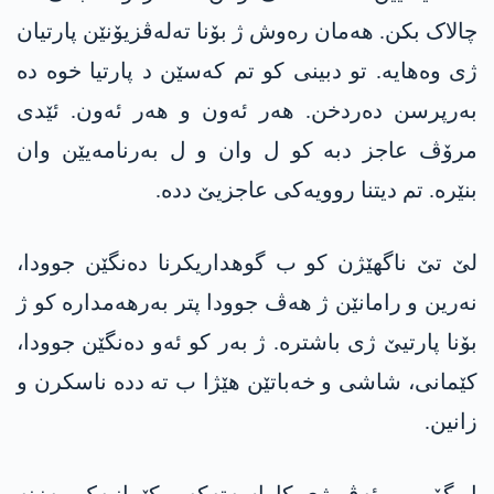
چالاک بکن. هەمان رەوش ژ بۆنا تەلەڤزیۆنێن پارتیان
ژی وەھایە. تو دبینی کو تم کەسێن د پارتیا خوە دە
بەرپرسن دەردخن. ھەر ئەون و ھەر ئەون. ئێدی
مرۆڤ عاجز دبە کو ل وان و ل بەرنامەیێن وان
بنێرە. تم دیتنا روویەکی عاجزیێ ددە.
لێ تێ ناگھێژن کو ب گوھداریکرنا دەنگێن جوودا،
نەرین و رامانێن ژ ھەڤ جوودا پتر بەرھەمدارە کو ژ
بۆنا پارتیێ ژی باشترە. ژ بەر کو ئەو دەنگێن جوودا،
کێمانی، شاشی و خەباتێن ھێژا ب تە ددە ناسکرن و
زانین.