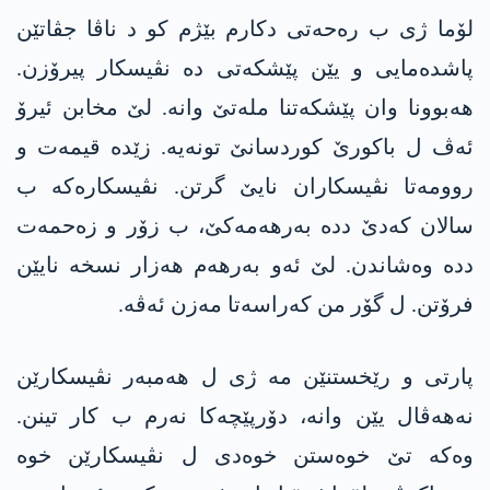
لۆما ژی ب رەحەتی دکارم بێژم کو د ناڤا جڤاتێن
پاشدەمایی و یێن پێشکەتی دە نڤیسکار پیرۆزن.
ھەبوونا وان پێشکەتنا ملەتێ وانە. لێ مخابن ئیرۆ
ئەڤ ل باکورێ کوردسانێ تونەیە. زێدە قیمەت و
روومەتا نڤیسکاران نایێ گرتن. نڤیسکارەکە ب
سالان کەدێ ددە بەرھەمەکێ، ب زۆر و زەحمەت
ددە وەشاندن. لێ ئەو بەرھەم ھەزار نسخە نایێن
فرۆتن. ل گۆر من کەراسەتا مەزن ئەڤە.
پارتی و رێخستنێن مە ژی ل ھەمبەر نڤیسکارێن
نەھەڤال یێن وانە، دۆرپێچەکا نەرم ب کار تینن.
وەکە تێ خوەستن خوەدی ل نڤیسکارێن خوە