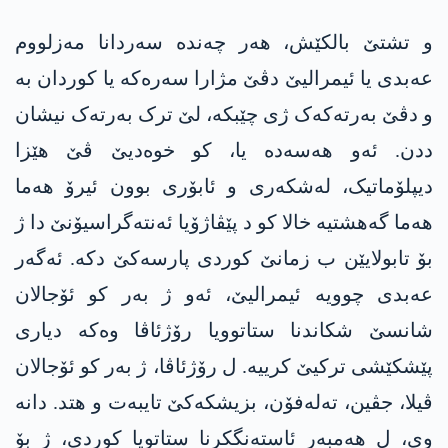
و تشتێ بالکێش، ھەر چەنده‌ سەردانا مه‌زلووم
عه‌بدی یا ئیمرالیێ دڤێ مژارا سەرەکە یا کوردان بە
و دڤێ بەرتەکەک ژی چێبکە، لێ ترک بەرتەک نیشان
ددن. ئەو هه‌سه‌ده‌ یا، کو خوەدیێ ڤێ ھێزا
دیپلۆماتیک، لەشکەری و ئابۆری بوون ئیرۆ ھەما
ھەما گه‌هشتیە خالا کو د پێڤاژۆیا ئەنتەگراسیۆنێ دا ژ
بۆ تابولایێن ب زمانێ کوردی پارسەکێ دکە. ئەگەر
عه‌بدی چوویە ئیمرالیێ، ئەو ژ بەر کو ئۆجالان
شانسێ شکاندنا ستاتوویا رۆژئاڤا وەکە دیاری
پێشکێشی ترکیێ کرییە. ل رۆژئاڤا، ژ بەر کو ئۆجالان
ڤیلا، جڤین، تەلەفۆن، بزیشکەکێ تایبەت و هتد. دانە
وی، ل ھەمبەر ئاستەنگکرنا ستاتویا کوردی، ژ بۆ