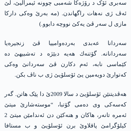
سه‌بری ئۆک د رۆژەكا شەمبی چوونه‌ ئیمرالیێ، لێ
ئەڤ ژی نەھات راگھاندن. (مە بەرێ وەکی دارکا
مازی ل سەر ڤێ یەکێ نووچه‌ دابوو.)
سەردانا عه‌بدی بەردەوامییا ڤێ زنجیرەیا
سەردانانە. گۆتنه‌ك ھەیە دبێژە د تەشبیھێ دە
کێماسی نابە، ئەم دکارن ڤێ سەردانێ وەکی
كه‌توارێ دویەمین یێ ئۆسلۆیێ ژی ب ناڤ بکن.
ھەڤدیتنێن ئۆسلۆیێ د سالا 2009ێ دا پێک ھاتن. گەر
کەسەکی وی دەمی گۆتبا، “موستەشارێ میتێ
ئەمرە تانەر، ھاکان و ھنەکێن دن ئەندامێن میتێ 2
كیلۆگرامێ پاقلاوێ برن ئۆسلۆیێ و ب مستافا