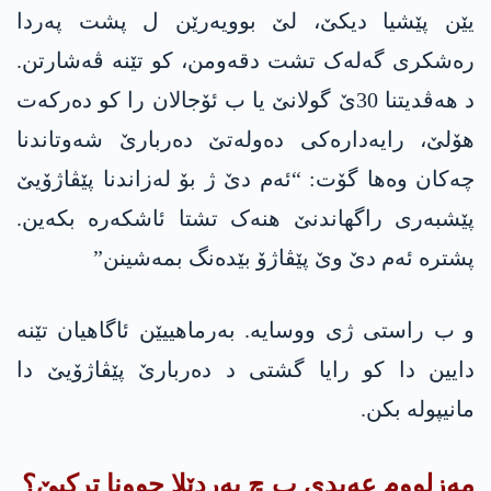
یێن پێشیا دیکێ، لێ بوویەرێن ل پشت پەردا
رەشکری گەلەک تشت دقەومن، کو تێنە ڤەشارتن.
د ھەڤدیتنا 30ێ گولانێ یا ب ئۆجالان را کو دەرکەت
ھۆلێ، رایەدارەکی دەولەتێ دەربارێ شەوتاندنا
چەکان وه‌ھا گۆت: “ئەم دێ ژ بۆ لەزاندنا پێڤاژۆیێ
پێشبەری راگھاندنێ ھنەک تشتا ئاشکەرە بکه‌ین.
پشترە ئەم دێ وێ پێڤاژۆ بێدەنگ بمەشینن”
و ب راستی ژی ووسایە. بەرماھییێن ئاگاھیان تێنە
دایین دا کو رایا گشتی د دەربارێ پێڤاژۆیێ دا
مانیپولە بکن.
مه‌زلووم عه‌بدی ب چ بەردێلا چوونا ترکیێ؟