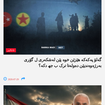
ئانالیز
گەلۆ پەکەکە ھێزێن خوە یێن لەشکەری ل گۆری
بەرژەوەندیێن دەولەتا ترک ب جھ دکە؟
2026-07-29