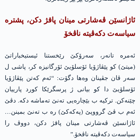
ئاژانسێن ڤەشارتی مینان پاقژ دکن، پشتره‌
سیاسەت دکەڤیتە ناڤخۆ
ئەمرە تانەر، سەرۆکێ رێخستنا ئیستیخباراتێ
(میتێ) کو پێڤاژۆیا ئۆسلۆیێ ئۆرگانیزە کر، پاشی ل
سەر ڤان جڤینان وه‌ھا دگۆت: “ئەم کەتن پێڤاژۆیا
ئۆسلۆیێ دا کو بیانی ژ پرسگرێکا کورد پارییان
چێنەکن. ترکیە ب بێچارەیی تەنێ تەماشە دکە. دڤێ
ئەم ب ڤێ گرووپێ (په‌كه‌كێ) رە ب تەنێ بمینن…
ئاژانسێن ڤەشارتی مینان پاقژ دکن، دووڤ را
سیاسەت دکەڤیتە ناڤخۆ.”