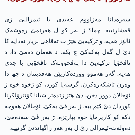
سەره‌دانا مه‌زلووم عه‌بدی یا ئیمرالیێ ژی
ڤەشارتییە. چما؟ ژ بەر کو ل ھەرێمێ رەوشەک
ئالۆز ھەیە، و ترکیەیێ ھێژ ب تەڤاھی بریار نەدایە کا
دێ ل گه‌ل په‌كه‌كێ چ بکە. د ھەمان دەمێ دا، د
ناڤخۆیا ترکیەیێ دا پەڤچوونەک ناڤخۆیی یا جدی
ھەیە. گەر ھەموو وورده‌كاریێن ھەڤدیتنان د جھ دا
وەرن ئاشکەرەکرن، گرسەیا کورد، کو ژخوە خوە ژ
ئۆجالان دوور دخن، دێ هێژ زێده‌تر شیانا کۆنترۆلکرنا
کوردان دێ کێم ببە. ژ بەر ڤێ یەکێ، ئۆجالان ھەوجە
دکە کو کاریزمایا خوە بپارێزە. ژ بەر ڤێ سەدەمێ،
دەولەت-ئیمرالی رێ ل بەر ھەر راگھاندنێ گرتییە.