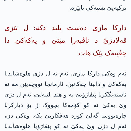
ترکیەیێ تشتەکی نابێژە.
دارکا مازی دەست بلند دکە: ل نێزی
قەلادزێ د ناڤبەرا میتێ و په‌كه‌كێ دا
جڤینەک پێک ھات
ئەم وەکی دارکا مازی، ئەم نە ل دژی ھلوەشاندنا
په‌كه‌كێ و دانینا چەکانین. ئارمانجا نووچەیێن مە نە
ئاستەنگکرنا پێڤاژۆیێ یە و هتد. لێبەلێ، ئەم ل دژی
وێ یەکێ نە کو کۆمەکا بچووک ژ بۆ دیارکرنا
چارەنووسا گەلێ کورد ھەڤکاریێ بکە. وەکی دن،
ئەم ل دژی وێ یەکێ نە کو پێڤاژۆیا ھلوەشاندنا