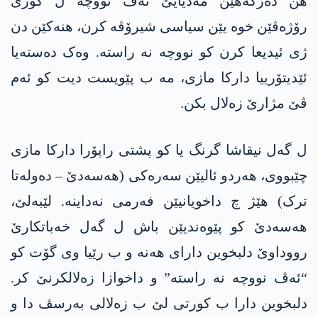
ھن دەزگەھێن مەدیایێ ئەڤ نووچە ل گۆری
رۆژەڤێن خوە یێن سیاسی شیرۆڤە کرن، ھنه‌كێن دن
ژی ئیدیعا کرن کو نووچە نە راستە. وەک دەستەیا
ئێدیتۆرییا دارکا مازی، مە ب پێویست دیت کو ئەم
ڤێ مژارێ زەلال بکن.
ل گەل نیقاشا گرنگ یا کو پشتی راپۆرا دارکا مازی
چێبووی، ھەردو ئالیێن سه‌ره‌كی (هه‌سه‌دێ – دەولەتا
ترک) هێژ چ داخویانیێن فەرمی نەداینە. لێبەلێ،
هه‌سه‌دێ کو پێوەندیێن باش ل گەل خەباتکارێ
رووداوێ دلبخوین دارای ھەنە و ب رێیا وی گۆت کو
“ئەڤ نووچە نە راستە” و داخوازا زەلالکرنێ کر.
دلبخوین دارا ب کورتی لێ ب زەلالی بەرسڤ دا و