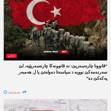
ئانالیز
“قانوونا چارەسەریێ: نە قانوونەکا چارەسەریێیە، لێ
سەردەمەکێ نوویە د سیاسەتا دەولەتێ یا ل ھەمبەر
پەکەکێ دە”
2026-08-08