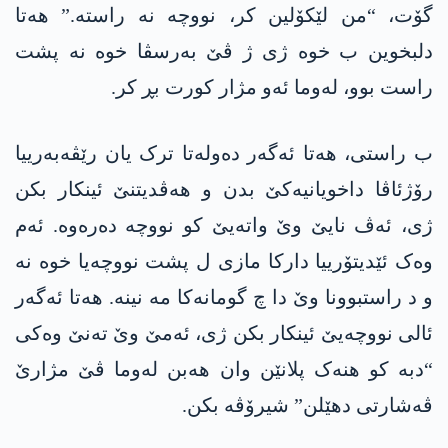
گۆت، “من لێکۆلین کر، نووچە نە راستە.” ھەتا
دلبخوین ب خوە ژی ژ ڤێ بەرسڤا خوە نە پشت
راست بوو، له‌وما ئەو مژار کورت بڕ كر.
ب راستی، ھەتا ئەگەر دەولەتا ترک یان رێڤەبەرییا
رۆژئاڤا داخویانیەکێ بدن و ھەڤدیتنێ ئینکار بکن
ژی، ئەڤ نایێ وێ واتەیێ کو نووچە دەرەوە. ئەم
وەک ئێدیتۆرییا دارکا مازی ل پشت نووچەیا خوە نە
و د راستبوونا وێ دا چ گومانەکا مە نینه‌. ھەتا ئەگەر
ئالی نووچەیێ ئینکار بکن ژی، ئەمێ وێ تەنێ وەکی
“دبە کو ھنەک پلانێن وان هه‌بن له‌وما ڤێ مژارێ
ڤەشارتی دھێلن” شیرۆڤە بکن.