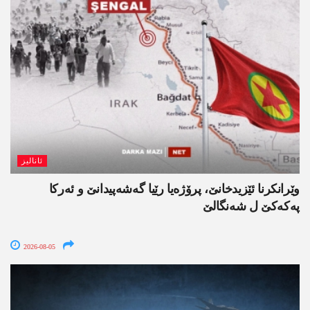
ئانالیز
وێرانکرنا ئێزیدخانێ، پرۆژەیا رێیا گەشەپیدانێ و ئەرکا
پەکەکێ ل شەنگالێ
2026-08-05