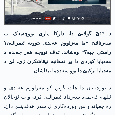
د 12ێ گولانێ دا، دارکا مازی نووچەیەک ب
سەرناڤێ “ما مه‌زلووم عه‌بدی چوویە ئیمرالیێ؟
راستی چیە؟” وەشاند. ئەڤ نووچە ھەر چەنده‌ د
مەدیایا کوردی دا پڕ نەھاتبە نیقاشکرن ژی، لێ د
مەدیایا ترکیێ دا بوو سەدەما نیقاشان.
د نووچەیان دا ھات گۆتن کو مه‌زلووم عه‌بدی و
ئیلھام ئەحمەد سەردانا ئیمرالیێ کرنە و ب ئۆجالان
رە جڤیانە و ھن وورده‌كاری ل سەر ھەڤدیتنێ دان.