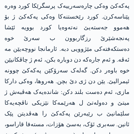
په‌كه‌كێ وەکی چارەسەرییەک پرسگرێکا کورد وەرە
پێناسەکرن. کورد رێخستنەکا وەکی په‌كه‌كێ ژ بۆ
ھەموو جەستەیێ نەتەوەیا کورد بوویه‌ ئێشا
پەنجەشێرێ رزگاربوون ب سەرێ خوە
دەستکەفتەکی مێژوویی دبە. ئارمانجا نووچەیێن مە
ئەڤە. و ئەم جارەکە دن دوبارە بکن، ئەم ژ چاڤکانیێن
خوە باوەر دکن. گەلەک سەرۆکێن په‌كه‌كێ چوونە
ئیمرالیێ. یێن دن ژی دێ بچن. ھەروھا، وەکی دارکا
مازی، ئەم دەست بلند دکن: شاندەیەک ھەڤبەش ژ
میتێ و دەولەتێ ل ھەرێمەکا نێزیکی ناڤچەیەکا
سلێمانیێ ب رێبەرێن په‌كه‌كێ را ھەڤدیتن پێک
ئانین. سه‌بری ئۆک، بەسێ ھۆزات، مسته‌فا قاراسو،