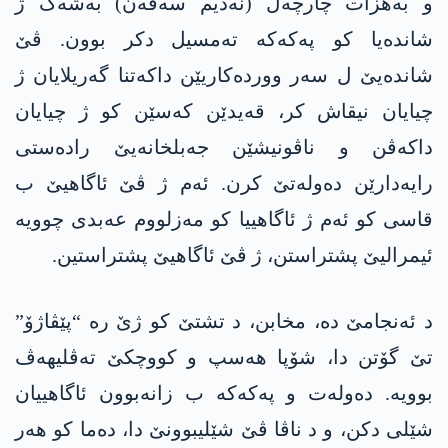
و بەھزات چارچەل (نەدیم سەڤەن) بەشەک ژ
شاندەیا کو په‌كه‌كه‌ تەمسیل دکر بوون. ڤێ
شاندەیێ ل سەر وورده‌كاریێن داکەتنا گەریلایان ژ
چیایان نیقاش کر، قەیدێن کەسێن کو ژ چیایان
داکەڤن و ناڤونیشێن جەبلخانەیێ رادەستی
رایەدارێن دەولەتێ کرن. ئەم ژ ڤێ ئاگاھیێ ب
قاسی کو ئەم ژ ئاگاھییا کو مه‌زلووم عه‌بدی چوویە
ئیمرالیێ پشتراستن، ژ ڤێ ئاگاھیێ پشتراستین.
د ئەنجامێ دە، مخابن، د تشتێ کو ژێ رە “پێڤاژۆ”
تێ گۆتن دا، شۆپا ھەسپ و کووچکێ تەڤلیھەڤ
بوویە. دەولەت و په‌كه‌كه‌ ب زانەبوون ئاگاھییان
شێلی دکن، و د ناڤا ڤێ شێلیبوونێ دا، دەما کو ھەر