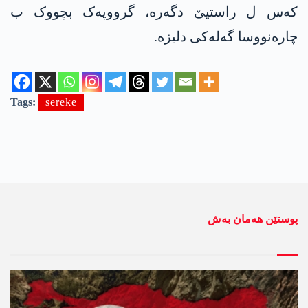
کەس ل راستیێ دگەرە، گرووپەک بچووک ب
چارەنووسا گەلەکی دلیزە.
Tags:
sereke
پوستێن ھەمان بەش