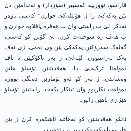
قاراسو، نوورییە کەسپیر (سۆزدار) و ئەندامێن دن
یێن په‌كه‌كێ را ل ھۆتێلەکێ خوارن” کەسی باوەر
نەدکر. لێ ب راستی وان ب ھەڤرە پاقلاوه‌ خوارن و
ب ھەڤ رە سوحبه‌ت کرن. تێ گۆتن کو کەسی،
گەلەک سەرۆکێن په‌كه‌كێ یێن وی دەمی، ژی ئەڤ
یەک نه‌زانیبوون. لێبەلێ، ژ بەر ناکۆکیێن د ناڤ
دەولەتا ترکیەیێ دا، ھەڤدیتنێن ئۆسلۆ ھاتن
وەشاندن. ژ بەر کو ئەو تۆمارێن دەنگی بوون،
دەولەت نکاربوو وان ئینکار بکەت. راستیێن ئۆسلۆ
ھێژ ژی ناهێن زانین.
ئانكو ھەڤدیتنێن کو نەھاتنە ئاشکەرە کرن ژ يێن
ھاتیمو ئاشکەرەکرن پڕ پڕ زێدەترن.