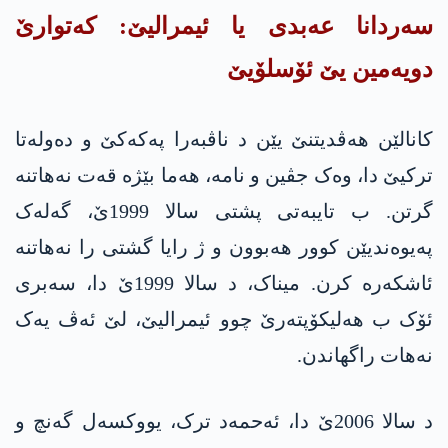
سەردانا عه‌بدی یا ئیمرالیێ: كه‌توارێ
دویەمین یێ ئۆسلۆیێ
کانالێن ھەڤدیتنێ یێن د ناڤبەرا په‌كه‌كێ و دەولەتا
ترکیێ دا، وەک جڤین و نامە، ھەما بێژە قەت نەھاتنە
گرتن. ب تایبەتی پشتی سالا 1999ێ، گەلەک
په‌یوه‌ندیێن کوور ھەبوون و ژ رایا گشتی را نەھاتنە
ئاشکەرە کرن. میناک، د سالا 1999ێ دا، سه‌بری
ئۆک ب ھەلیکۆپتەرێ چوو ئیمرالیێ، لێ ئەڤ یەک
نەھات راگھاندن.
د سالا 2006ێ دا، ئه‌حمه‌د ترک، یووکسەل گەنچ و