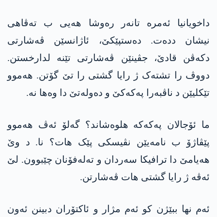
داخویانیا ئەمرە تانەر رەوشا ھەیی ب تەڤاھی
نیشان ددەت. ده‌ستپێكێ، ئاژانسێن ڤەشارتی
دکەڤن قادێ، جڤینێن ڤەشارتی تێنە لدارخستن.
دووڤ را تشتەک ژ رایا گشتی را تێ گۆتن. ھەموو
تێکلیێن د ناڤبەرا په‌كه‌كێ و دەولەتێ دا وه‌ھا نە.
ما ئۆجالان په‌كه‌كه‌ ھلوەشاند؟ گەلۆ ئەڤ ھەموو
پێڤاژۆ ب نامەیێن نڤیسکی پێک ھات؟ نا. د وێ
ھەیامێ دا ترافیکا سەردان و تەلەفۆنان چێبوون. لێ
ئەڤه‌ ژ رایا گشتی ھات ڤەشارتن.
ئەم نھا ببێژن کو ئەم مژار و ئاکتۆران دبینن ئەون